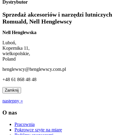
Dystrybutor
Sprzedaż akcesoriów i narzędzi lutniczych
Romuald, Nell Henglewscy
Nell Henglewska
Luboń,
Kopernika 11,
wielkopolskie,
Poland
henglewscy@henglewscy.com.pl
+48 61 868 48 48
Zamknij
następny »
O nas
Pracownia
Pokrowce szyte na miarę