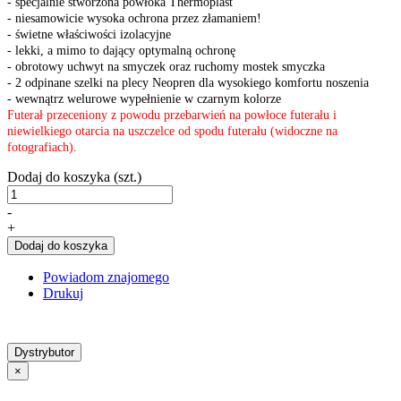
- specjalnie stworzona powłoka Thermoplast
- niesamowicie wysoka ochrona przez złamaniem!
- świetne właściwości izolacyjne
- lekki, a mimo to dający optymalną ochronę
- obrotowy uchwyt na smyczek oraz ruchomy mostek smyczka
- 2 odpinane szelki na plecy Neopren dla wysokiego komfortu noszenia
- wewnątrz welurowe wypełnienie w czarnym kolorze
Futerał przeceniony z powodu przebarwień na powłoce futerału i
niewielkiego otarcia na uszczelce od spodu futerału (widoczne na
fotografiach).
Dodaj do koszyka (szt.)
-
+
Dodaj do koszyka
Powiadom znajomego
Drukuj
Dystrybutor
×