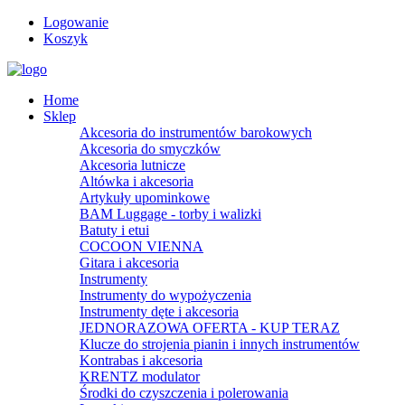
Logowanie
Koszyk
Home
Sklep
Akcesoria do instrumentów barokowych
Akcesoria do smyczków
Akcesoria lutnicze
Altówka i akcesoria
Artykuły upominkowe
BAM Luggage - torby i walizki
Batuty i etui
COCOON VIENNA
Gitara i akcesoria
Instrumenty
Instrumenty do wypożyczenia
Instrumenty dęte i akcesoria
JEDNORAZOWA OFERTA - KUP TERAZ
Klucze do strojenia pianin i innych instrumentów
Kontrabas i akcesoria
KRENTZ modulator
Środki do czyszczenia i polerowania