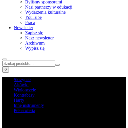
Byliśmy sponsorami
Nasi partnerzy w edukacji
Wydarzenia kulturalne
YouTube
Praca
Newsletter
Zapisz się
Nasz newsletter
Archiwum
Wypisz się
0
Skrzypce
Altówki
Wiolonczele
Kontrabasy
Harfy
Inne instrumenty
Pełna oferta