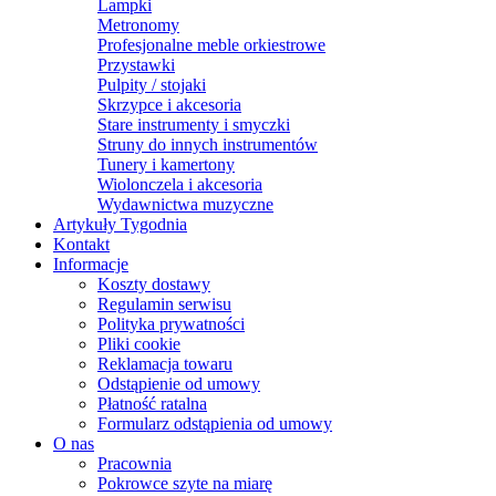
Lampki
Metronomy
Profesjonalne meble orkiestrowe
Przystawki
Pulpity / stojaki
Skrzypce i akcesoria
Stare instrumenty i smyczki
Struny do innych instrumentów
Tunery i kamertony
Wiolonczela i akcesoria
Wydawnictwa muzyczne
Artykuły Tygodnia
Kontakt
Informacje
Koszty dostawy
Regulamin serwisu
Polityka prywatności
Pliki cookie
Reklamacja towaru
Odstąpienie od umowy
Płatność ratalna
Formularz odstąpienia od umowy
O nas
Pracownia
Pokrowce szyte na miarę