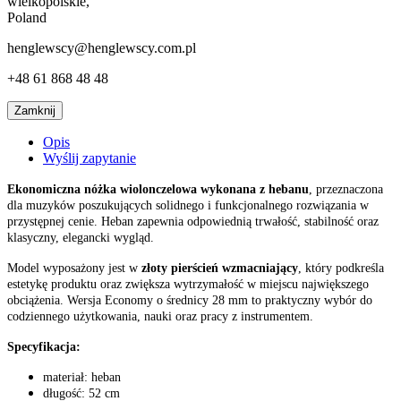
wielkopolskie,
Poland
henglewscy@henglewscy.com.pl
+48 61 868 48 48
Zamknij
Opis
Wyślij zapytanie
Ekonomiczna nóżka wiolonczelowa wykonana z hebanu
, przeznaczona
dla muzyków poszukujących solidnego i funkcjonalnego rozwiązania w
przystępnej cenie. Heban zapewnia odpowiednią trwałość, stabilność oraz
klasyczny, elegancki wygląd.
Model wyposażony jest w
złoty pierścień wzmacniający
, który podkreśla
estetykę produktu oraz zwiększa wytrzymałość w miejscu największego
obciążenia. Wersja Economy o średnicy 28 mm to praktyczny wybór do
codziennego użytkowania, nauki oraz pracy z instrumentem.
Specyfikacja:
materiał: heban
długość: 52 cm