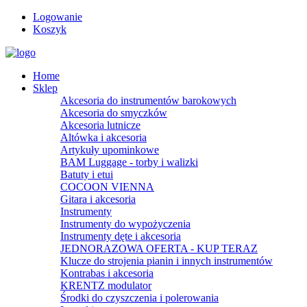
Logowanie
Koszyk
Home
Sklep
Akcesoria do instrumentów barokowych
Akcesoria do smyczków
Akcesoria lutnicze
Altówka i akcesoria
Artykuły upominkowe
BAM Luggage - torby i walizki
Batuty i etui
COCOON VIENNA
Gitara i akcesoria
Instrumenty
Instrumenty do wypożyczenia
Instrumenty dęte i akcesoria
JEDNORAZOWA OFERTA - KUP TERAZ
Klucze do strojenia pianin i innych instrumentów
Kontrabas i akcesoria
KRENTZ modulator
Środki do czyszczenia i polerowania