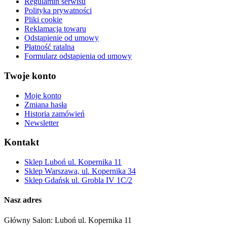
Regulamin serwisu
Polityka prywatności
Pliki cookie
Reklamacja towaru
Odstąpienie od umowy
Płatność ratalna
Formularz odstąpienia od umowy
Twoje konto
Moje konto
Zmiana hasła
Historia zamówień
Newsletter
Kontakt
Sklep Luboń ul. Kopernika 11
Sklep Warszawa, ul. Kopernika 34
Sklep Gdańsk ul. Grobla IV 1C/2
Nasz adres
Główny Salon: Luboń ul. Kopernika 11