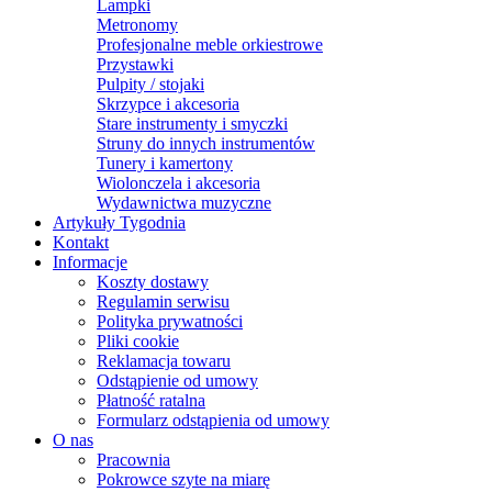
Lampki
Metronomy
Profesjonalne meble orkiestrowe
Przystawki
Pulpity / stojaki
Skrzypce i akcesoria
Stare instrumenty i smyczki
Struny do innych instrumentów
Tunery i kamertony
Wiolonczela i akcesoria
Wydawnictwa muzyczne
Artykuły Tygodnia
Kontakt
Informacje
Koszty dostawy
Regulamin serwisu
Polityka prywatności
Pliki cookie
Reklamacja towaru
Odstąpienie od umowy
Płatność ratalna
Formularz odstąpienia od umowy
O nas
Pracownia
Pokrowce szyte na miarę