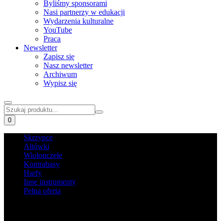
Byliśmy sponsorami
Nasi partnerzy w edukacji
Wydarzenia kulturalne
YouTube
Praca
Newsletter
Zapisz się
Nasz newsletter
Archiwum
Wypisz się
0
Skrzypce
Altówki
Wiolonczele
Kontrabasy
Harfy
Inne instrumenty
Pełna oferta