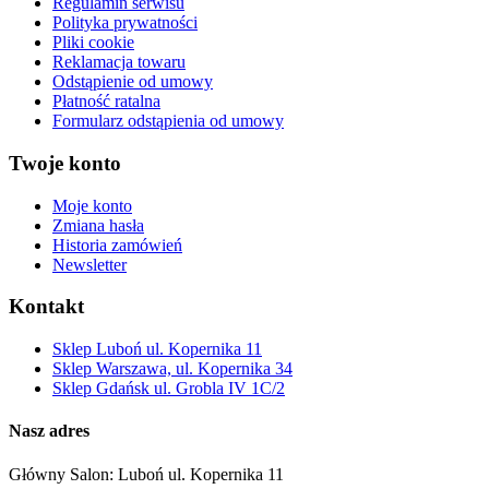
Regulamin serwisu
Polityka prywatności
Pliki cookie
Reklamacja towaru
Odstąpienie od umowy
Płatność ratalna
Formularz odstąpienia od umowy
Twoje konto
Moje konto
Zmiana hasła
Historia zamówień
Newsletter
Kontakt
Sklep Luboń ul. Kopernika 11
Sklep Warszawa, ul. Kopernika 34
Sklep Gdańsk ul. Grobla IV 1C/2
Nasz adres
Główny Salon: Luboń ul. Kopernika 11