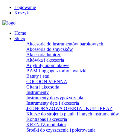
Logowanie
Koszyk
Home
Sklep
Akcesoria do instrumentów barokowych
Akcesoria do smyczków
Akcesoria lutnicze
Altówka i akcesoria
Artykuły upominkowe
BAM Luggage - torby i walizki
Batuty i etui
COCOON VIENNA
Gitara i akcesoria
Instrumenty
Instrumenty do wypożyczenia
Instrumenty dęte i akcesoria
JEDNORAZOWA OFERTA - KUP TERAZ
Klucze do strojenia pianin i innych instrumentów
Kontrabas i akcesoria
KRENTZ modulator
Środki do czyszczenia i polerowania