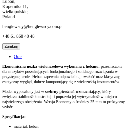
Luboń,
Kopernika 11,
wielkopolskie,
Poland
henglewscy@henglewscy.com.pl
+48 61 868 48 48
Zamknij
Opis
Ekonomiczna nóżka wiolonczelowa wykonana z hebanu
, przeznaczona
dla muzyków poszukujących funkcjonalnego i solidnego rozwiązania w
przystępnej cenie. Heban zapewnia odpowiednią trwałość oraz klasyczny,
estetyczny wygląd, dobrze komponujący się z większością instrumentów.
Model wyposażony jest w
srebrny pierścień wzmacniający
, który
zwiększa stabilność konstrukcji i poprawia jej wytrzymałość w miejscu
największego obciążenia. Wersja Economy o średnicy 25 mm to praktyczny
wybór.
Specyfikacja:
materiał: heban