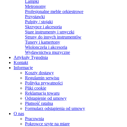
Lampki
Metronomy
Profesjonalne meble orkiestrowe
Przystawki
Pulpity / stojaki
Skrzypce i akcesoria
Stare instrumenty i smyczki
Struny do innych instrumentów
Tunery i kamertony
Wiolonczela i akcesoria
Wydawnictwa muzyczne
Artykuły Tygodnia
Kontakt
Informacje
Koszty dostawy
Regulamin serwisu
Polityka prywatności
Pliki cookie
Reklamacja towaru
Odstąpienie od umowy
Płatność ratalna
Formularz odstąpienia od umowy
O nas
Pracownia
Pokrowce szyte na miarę