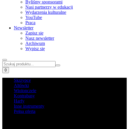
Byliśmy sponsorami
Nasi partnerzy w edukacji
Wydarzenia kulturalne
YouTube
Praca
Newsletter
Zapisz się
Nasz newsletter
Archiwum
Wypisz się
0
Skrzypce
Altówki
Wiolonczele
Kontrabasy
Harfy
Inne instrumenty
Pełna oferta