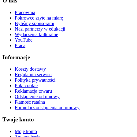
O nas
Pracownia
Pokrowce szyte na miarę
Byliśmy sponsorami
Nasi partnerzy w edukacji
Wydarzenia kulturalne
YouTube
Praca
Informacje
Koszty dostawy
Regulamin serwisu
Polityka prywatności
Pliki cookie
Reklamacja towaru
Odstąpienie od umowy
Płatność ratalna
Formularz odstąpienia od umowy
Twoje konto
Moje konto
Zmiana hasła