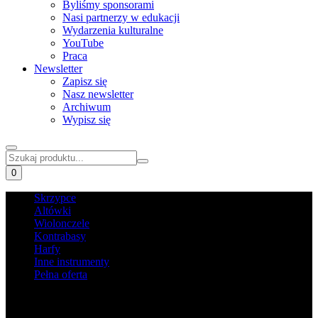
Byliśmy sponsorami
Nasi partnerzy w edukacji
Wydarzenia kulturalne
YouTube
Praca
Newsletter
Zapisz się
Nasz newsletter
Archiwum
Wypisz się
0
Skrzypce
Altówki
Wiolonczele
Kontrabasy
Harfy
Inne instrumenty
Pełna oferta