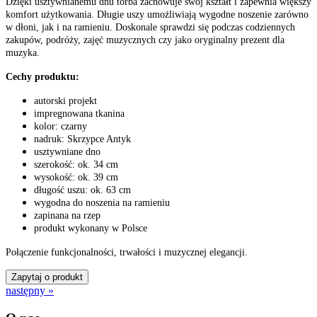
Dzięki usztywnianemu dnu torba zachowuje swój kształt i zapewnia większy
komfort użytkowania. Długie uszy umożliwiają wygodne noszenie zarówno
w dłoni, jak i na ramieniu. Doskonale sprawdzi się podczas codziennych
zakupów, podróży, zajęć muzycznych czy jako oryginalny prezent dla
muzyka.
Cechy produktu:
autorski projekt
impregnowana tkanina
kolor: czarny
nadruk: Skrzypce Antyk
usztywniane dno
szerokość: ok. 34 cm
wysokość: ok. 39 cm
długość uszu: ok. 63 cm
wygodna do noszenia na ramieniu
zapinana na rzep
produkt wykonany w Polsce
Połączenie funkcjonalności, trwałości i muzycznej elegancji.
Zapytaj o produkt
następny »