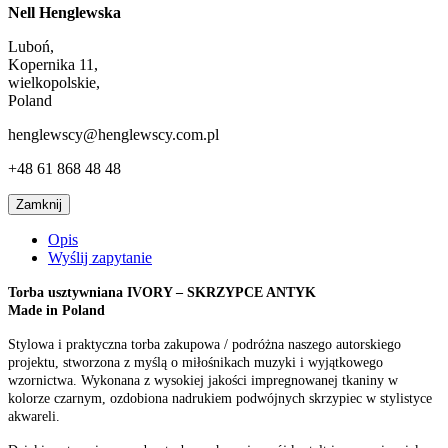
Nell Henglewska
Luboń,
Kopernika 11,
wielkopolskie,
Poland
henglewscy@henglewscy.com.pl
+48 61 868 48 48
Zamknij
Opis
Wyślij zapytanie
Torba usztywniana IVORY – SKRZYPCE ANTYK
Made in Poland
Stylowa i praktyczna torba zakupowa / podróżna naszego autorskiego
projektu, stworzona z myślą o miłośnikach muzyki i wyjątkowego
wzornictwa. Wykonana z wysokiej jakości impregnowanej tkaniny w
kolorze czarnym, ozdobiona nadrukiem podwójnych skrzypiec w stylistyce
akwareli.