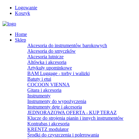
Logowanie
Koszyk
Home
Sklep
Akcesoria do instrumentów barokowych
Akcesoria do smyczków
Akcesoria lutnicze
Altówka i akcesoria
Artykuły upominkowe
BAM Luggage - torby i walizki
Batuty i etui
COCOON VIENNA
Gitara i akcesoria
Instrumenty
Instrumenty do wypożyczenia
Instrumenty dęte i akcesoria
JEDNORAZOWA OFERTA - KUP TERAZ
Klucze do strojenia pianin i innych instrumentów
Kontrabas i akcesoria
KRENTZ modulator
Środki do czyszczenia i polerowania