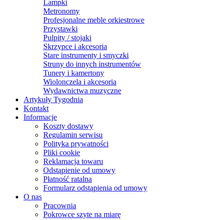
Lampki
Metronomy
Profesjonalne meble orkiestrowe
Przystawki
Pulpity / stojaki
Skrzypce i akcesoria
Stare instrumenty i smyczki
Struny do innych instrumentów
Tunery i kamertony
Wiolonczela i akcesoria
Wydawnictwa muzyczne
Artykuły Tygodnia
Kontakt
Informacje
Koszty dostawy
Regulamin serwisu
Polityka prywatności
Pliki cookie
Reklamacja towaru
Odstąpienie od umowy
Płatność ratalna
Formularz odstąpienia od umowy
O nas
Pracownia
Pokrowce szyte na miarę