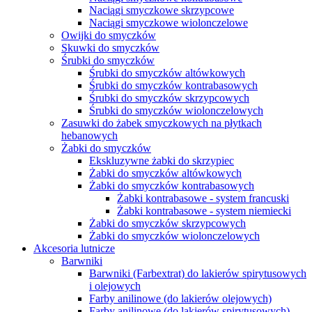
Naciągi smyczkowe skrzypcowe
Naciągi smyczkowe wiolonczelowe
Owijki do smyczków
Skuwki do smyczków
Śrubki do smyczków
Śrubki do smyczków altówkowych
Śrubki do smyczków kontrabasowych
Śrubki do smyczków skrzypcowych
Śrubki do smyczków wiolonczelowych
Zasuwki do żabek smyczkowych na płytkach
hebanowych
Żabki do smyczków
Ekskluzywne żabki do skrzypiec
Żabki do smyczków altówkowych
Żabki do smyczków kontrabasowych
Żabki kontrabasowe - system francuski
Żabki kontrabasowe - system niemiecki
Żabki do smyczków skrzypcowych
Żabki do smyczków wiolonczelowych
Akcesoria lutnicze
Barwniki
Barwniki (Farbextrat) do lakierów spirytusowych
i olejowych
Farby anilinowe (do lakierów olejowych)
Farby anilinowe (do lakierów spirytusowych)