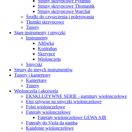
Struny skrzypcowe Pyramid
Struny skrzypcowe Thomastik
Struny skrzypcowe Warchal
Środki do czyszczenia i polerowania
Tłumiki skrzypcowe
Tunery
Stare instrumenty i smyczki
Instrumenty
Altówka
Kontrabas
Skrzypce
Wiolonczela
Smyczki
Struny do innych instrumentów
Tunery i kamertony
Kamertony
Tunery
Wiolonczela i akcesoria
EKSKLUZYWNE SERIE - garnitury wiolonczelowe
Etui sztywne na smyczki wiolonczelowe
Folgi wiolonczelowe
Futerały wiolonczelowe
Futerały wiolonczelowe GEWA AIR
Futerały do Viola da gamba
Kalafonie wiolonczelowe