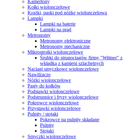
Kamertony
Kołki wiolonczelowe
Krążki, paski pod nóżkę wiolonczelową
Lampki
Lampki na baterie
Lampki na prąd
Metronomy
Metronomy elektroniczne
Metronomy mechaniczne
Mikrostroiki wiolonczelowe
Śrubki do strunociągów firmy "Wittner" z
wkładką z kamieni szlachetnych
Naciągi smyczkowe wiolonczelowe
Nawilżacze
Nóżki wiolonczelowe
Pasty do kołków
Podstawki wiolonczelowe
Podstrunnice i fryzy wiolonczelowe
Pokrowce wiolonczelowe
Przystawki wiolonczelowe
Pulpity / stojaki
Pokrowce na pulpity składane
Pulpity
Stojaki
Smyczki wiolonczelowe