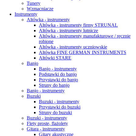
Tunery
Wzmacniacze
Instrumenty
Altówka - instrumenty
Altówka - instrumenty firmy STRUNAL
Altówka - instrumenty lutnicze
Altówka - instrumenty manufakturowe / ręcznie
robione
Altówka - instrumenty uczniowskie
Altówka FINE GERMAN INSTRUMENTS
Altówki STARE
Banjo
Banjo - instrumenty
Podstawki do banjo
Przystawki do banjo
Struny do banjo
Banjo - instrumenty
Buzuki
Buzuki - instrumenty
Przystawki do buzuki
Struny do buzuki
Buzuki - instrumenty
Flety proste, flażolety
Gitara - instrumenty
Gitary akustyczne