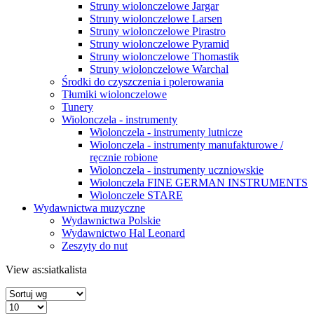
Struny wiolonczelowe Jargar
Struny wiolonczelowe Larsen
Struny wiolonczelowe Pirastro
Struny wiolonczelowe Pyramid
Struny wiolonczelowe Thomastik
Struny wiolonczelowe Warchal
Środki do czyszczenia i polerowania
Tłumiki wiolonczelowe
Tunery
Wiolonczela - instrumenty
Wiolonczela - instrumenty lutnicze
Wiolonczela - instrumenty manufakturowe /
ręcznie robione
Wiolonczela - instrumenty uczniowskie
Wiolonczela FINE GERMAN INSTRUMENTS
Wiolonczele STARE
Wydawnictwa muzyczne
Wydawnictwa Polskie
Wydawnictwo Hal Leonard
Zeszyty do nut
View as:
siatka
lista