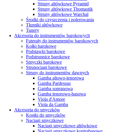
Struny altówkowe Pyramid
Struny altówkowe Thomastik
Struny altówkowe Warchal
Środki do czyszczenia i polerowania
Tłumiki altówkowe
Tunery
Akcesoria do instrumentów barokowych
Futerały do instrumentów barokowych
Kołki barokowe
Podstawki barokowe
Podstrunnice barokowe
Smyczki barokowe
Strunociągi barokowe
Struny do instrumentów dawnych
Gamba altowo-tenorowa
Gamba Pardessus
Gamba sopranowa
Gamba tenorowo-basowa
Viola d'Amore
Viola da Gamba
Akcesoria do smyczków
Kostki do smyczków
Naciągi smyczkowe
Naciągi smyczkowe altówkowe
Naciągi smyczkowe kontrabasowe