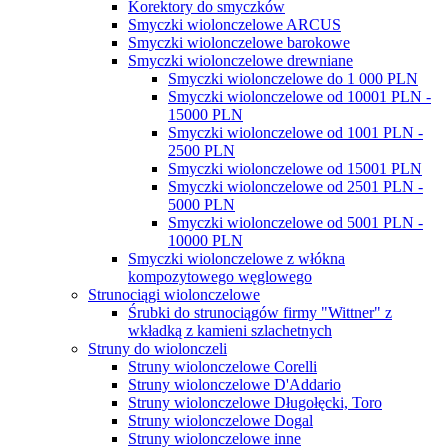
Korektory do smyczków
Smyczki wiolonczelowe ARCUS
Smyczki wiolonczelowe barokowe
Smyczki wiolonczelowe drewniane
Smyczki wiolonczelowe do 1 000 PLN
Smyczki wiolonczelowe od 10001 PLN -
15000 PLN
Smyczki wiolonczelowe od 1001 PLN -
2500 PLN
Smyczki wiolonczelowe od 15001 PLN
Smyczki wiolonczelowe od 2501 PLN -
5000 PLN
Smyczki wiolonczelowe od 5001 PLN -
10000 PLN
Smyczki wiolonczelowe z włókna
kompozytowego węglowego
Strunociągi wiolonczelowe
Śrubki do strunociągów firmy "Wittner" z
wkładką z kamieni szlachetnych
Struny do wiolonczeli
Struny wiolonczelowe Corelli
Struny wiolonczelowe D'Addario
Struny wiolonczelowe Długołęcki, Toro
Struny wiolonczelowe Dogal
Struny wiolonczelowe inne