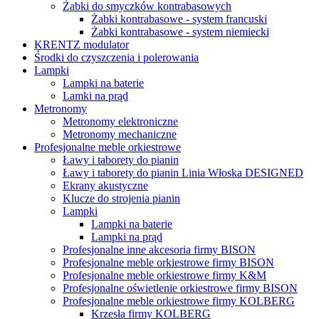
Żabki do smyczków kontrabasowych
Żabki kontrabasowe - system francuski
Żabki kontrabasowe - system niemiecki
KRENTZ modulator
Środki do czyszczenia i polerowania
Lampki
Lampki na baterie
Lamki na prąd
Metronomy
Metronomy elektroniczne
Metronomy mechaniczne
Profesjonalne meble orkiestrowe
Ławy i taborety do pianin
Ławy i taborety do pianin Linia Włoska DESIGNED
Ekrany akustyczne
Klucze do strojenia pianin
Lampki
Lampki na baterie
Lampki na prąd
Profesjonalne inne akcesoria firmy BISON
Profesjonalne meble orkiestrowe firmy BISON
Profesjonalne meble orkiestrowe firmy K&M
Profesjonalne oświetlenie orkiestrowe firmy BISON
Profesjonalne meble orkiestrowe firmy KOLBERG
Krzesła firmy KOLBERG