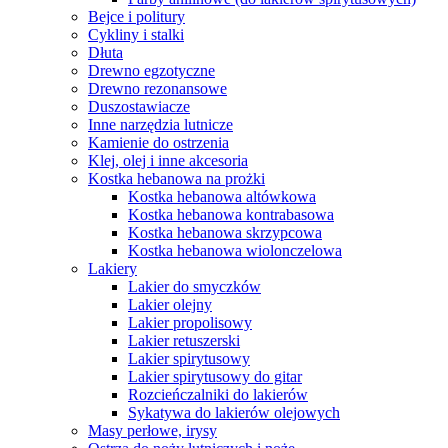
Bejce i politury
Cykliny i stalki
Dłuta
Drewno egzotyczne
Drewno rezonansowe
Duszostawiacze
Inne narzędzia lutnicze
Kamienie do ostrzenia
Klej, olej i inne akcesoria
Kostka hebanowa na prożki
Kostka hebanowa altówkowa
Kostka hebanowa kontrabasowa
Kostka hebanowa skrzypcowa
Kostka hebanowa wiolonczelowa
Lakiery
Lakier do smyczków
Lakier olejny
Lakier propolisowy
Lakier retuszerski
Lakier spirytusowy
Lakier spirytusowy do gitar
Rozcieńczalniki do lakierów
Sykatywa do lakierów olejowych
Masy perłowe, irysy