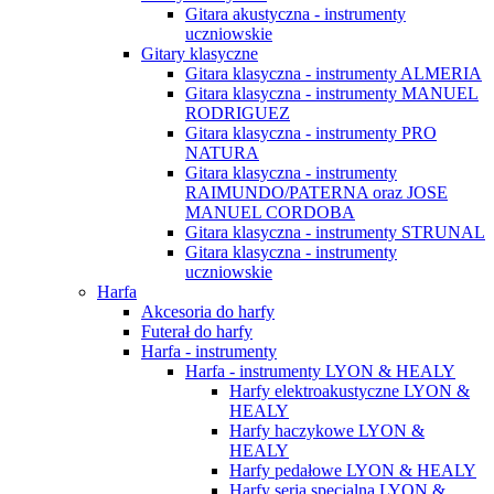
Gitara akustyczna - instrumenty
uczniowskie
Gitary klasyczne
Gitara klasyczna - instrumenty ALMERIA
Gitara klasyczna - instrumenty MANUEL
RODRIGUEZ
Gitara klasyczna - instrumenty PRO
NATURA
Gitara klasyczna - instrumenty
RAIMUNDO/PATERNA oraz JOSE
MANUEL CORDOBA
Gitara klasyczna - instrumenty STRUNAL
Gitara klasyczna - instrumenty
uczniowskie
Harfa
Akcesoria do harfy
Futerał do harfy
Harfa - instrumenty
Harfa - instrumenty LYON & HEALY
Harfy elektroakustyczne LYON &
HEALY
Harfy haczykowe LYON &
HEALY
Harfy pedałowe LYON & HEALY
Harfy seria specjalna LYON &