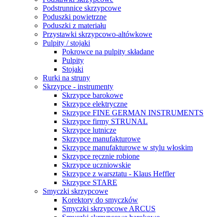
Podstrunnice skrzypcowe
Poduszki powietrzne
Poduszki z materiału
Przystawki skrzypcowo-altówkowe
Pulpity / stojaki
Pokrowce na pulpity składane
Pulpity
Stojaki
Rurki na struny
Skrzypce - instrumenty
Skrzypce barokowe
Skrzypce elektryczne
Skrzypce FINE GERMAN INSTRUMENTS
Skrzypce firmy STRUNAL
Skrzypce lutnicze
Skrzypce manufakturowe
Skrzypce manufakturowe w stylu włoskim
Skrzypce ręcznie robione
Skrzypce uczniowskie
Skrzypce z warsztatu - Klaus Heffler
Skrzypce STARE
Smyczki skrzypcowe
Korektory do smyczków
Smyczki skrzypcowe ARCUS