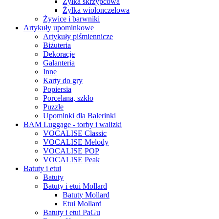
Żyłka skrzypcowa
Żyłka wiolonczelowa
Żywice i barwniki
Artykuły upominkowe
Artykuły piśmiennicze
Biżuteria
Dekoracje
Galanteria
Inne
Karty do gry
Popiersia
Porcelana, szkło
Puzzle
Upominki dla Balerinki
BAM Luggage - torby i walizki
VOCALISE Classic
VOCALISE Melody
VOCALISE POP
VOCALISE Peak
Batuty i etui
Batuty
Batuty i etui Mollard
Batuty Mollard
Etui Mollard
Batuty i etui PaGu