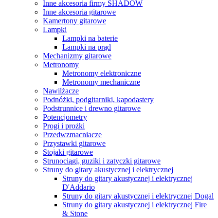
Inne akcesoria firmy SHADOW
Inne akcesoria gitarowe
Kamertony gitarowe
Lampki
Lampki na baterie
Lampki na prąd
Mechanizmy gitarowe
Metronomy
Metronomy elektroniczne
Metronomy mechaniczne
Nawilżacze
Podnóżki, podgitarniki, kapodastery
Podstrunnice i drewno gitarowe
Potencjometry
Progi i prożki
Przedwzmacniacze
Przystawki gitarowe
Stojaki gitarowe
Strunociągi, guziki i zatyczki gitarowe
Struny do gitary akustycznej i elektrycznej
Struny do gitary akustycznej i elektrycznej
D'Addario
Struny do gitary akustycznej i elektrycznej Dogal
Struny do gitary akustycznej i elektrycznej Fire
& Stone