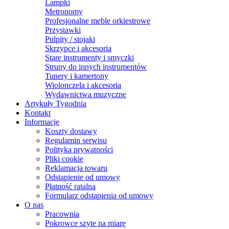
Lampki
Metronomy
Profesjonalne meble orkiestrowe
Przystawki
Pulpity / stojaki
Skrzypce i akcesoria
Stare instrumenty i smyczki
Struny do innych instrumentów
Tunery i kamertony
Wiolonczela i akcesoria
Wydawnictwa muzyczne
Artykuły Tygodnia
Kontakt
Informacje
Koszty dostawy
Regulamin serwisu
Polityka prywatności
Pliki cookie
Reklamacja towaru
Odstąpienie od umowy
Płatność ratalna
Formularz odstąpienia od umowy
O nas
Pracownia
Pokrowce szyte na miarę