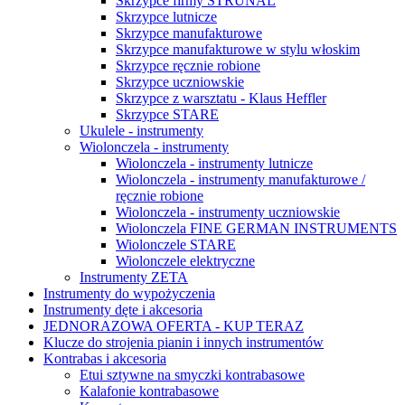
Skrzypce firmy STRUNAL
Skrzypce lutnicze
Skrzypce manufakturowe
Skrzypce manufakturowe w stylu włoskim
Skrzypce ręcznie robione
Skrzypce uczniowskie
Skrzypce z warsztatu - Klaus Heffler
Skrzypce STARE
Ukulele - instrumenty
Wiolonczela - instrumenty
Wiolonczela - instrumenty lutnicze
Wiolonczela - instrumenty manufakturowe /
ręcznie robione
Wiolonczela - instrumenty uczniowskie
Wiolonczela FINE GERMAN INSTRUMENTS
Wiolonczele STARE
Wiolonczele elektryczne
Instrumenty ZETA
Instrumenty do wypożyczenia
Instrumenty dęte i akcesoria
JEDNORAZOWA OFERTA - KUP TERAZ
Klucze do strojenia pianin i innych instrumentów
Kontrabas i akcesoria
Etui sztywne na smyczki kontrabasowe
Kalafonie kontrabasowe