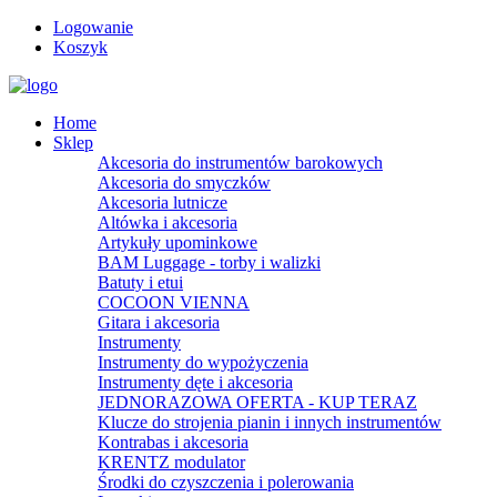
Logowanie
Koszyk
Home
Sklep
Akcesoria do instrumentów barokowych
Akcesoria do smyczków
Akcesoria lutnicze
Altówka i akcesoria
Artykuły upominkowe
BAM Luggage - torby i walizki
Batuty i etui
COCOON VIENNA
Gitara i akcesoria
Instrumenty
Instrumenty do wypożyczenia
Instrumenty dęte i akcesoria
JEDNORAZOWA OFERTA - KUP TERAZ
Klucze do strojenia pianin i innych instrumentów
Kontrabas i akcesoria
KRENTZ modulator
Środki do czyszczenia i polerowania