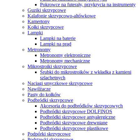
Pokrowce na futerały, przykrycia na instrumenty
Guziki skrzypcowe
Kalafonie skrzypcowo-altówkowe
Kamertony
Kołki skrzypcowe
Lampki
Lampki na baterie
Lampki na prąd
Metronomy
Metronomy elektroniczne
Metronomy mechaniczne
Mikrostroiki skrzypcowe
Śrubki do mikrostroików z wkładką z kamieni
szlachetnych
Naciągi smyczkowe skrzypcowe
Nawilżacze
Pasty do kołków
Podbródki skrzypcowe
Akcesoria do podbródków skrzypcowych
Podbródki skrzypcowe DOLFINOS
Podbródki skrzypcowe antyalergiczne
Podbródki skrzypcowe drewniane
Podbródki skrzypcowe plastikowe
Podpórki skrzypcowe
Podstawki skrzypcowe