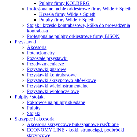
Pulpity firmy KOLBERG
Profesjonalne meble orkiestrowe firmy Wilde + Spieth
Krzesła firmy Wilde + Spieth
Pulpity firmy Wilde + Spieth
Stojak i krzesło kontrabasowe, kółka do prowadzenia
kontrabasu
Profesjonalne pulpity orkiestrowe firmy BISON
Przystawki
Akcesoria
Potencjometry
Pozostałe przystawki
Przedwzmacniacze
Przystawki gitarowe
Przystawki kontrabasowe
Przystawki skrzypcowo-altówkowe
Przystawki wieloinstrumentalne
Przystawki wiolonczelowe
Pulpity / stojaki
Pokrowce na pulpity składane
Pulpity
Stojaki
Skrzypce i akcesoria
Akcesoria skrzypcowe bukszpanowe rzeźbione
ECONOMY LINE - kołki, strunociągi, podbródki
skrzypcowe