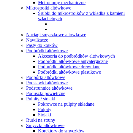
Metronomy mechaniczne
Mikrostroiki altówkowe
Śrubki do mikrostroików z wkładką z kamieni
szlachetnych
Naciągi smyczkowe altówkowe
Nawilżacze
Pasty do kołków
Podbródki altówkowe
Akcesoria do podbródków altówkowych
Podbródki altówkowe antyalergiczne
Podbródki altówkowe drewniane
Podbródki altówkowe plastikowe
Podpórki altówkowe
Podstawki altówkowe
Podstrunnice altówkowe
Poduszki powietrzne
Pulpity / stojaki
Pokrowce na pulpity składane
Pulpity
Stojaki
Rurki na struny
Smyczki altówkowe
Korektory do smyczków