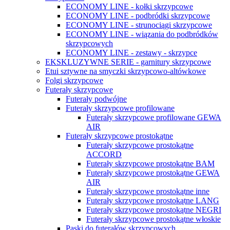
ECONOMY LINE - kołki skrzypcowe
ECONOMY LINE - podbródki skrzypcowe
ECONOMY LINE - strunociągi skrzypcowe
ECONOMY LINE - wiązania do podbródków
skrzypcowych
ECONOMY LINE - zestawy - skrzypce
EKSKLUZYWNE SERIE - garnitury skrzypcowe
Etui sztywne na smyczki skrzypcowo-altówkowe
Folgi skrzypcowe
Futerały skrzypcowe
Futerały podwójne
Futerały skrzypcowe profilowane
Futerały skrzypcowe profilowane GEWA
AIR
Futerały skrzypcowe prostokątne
Futerały skrzypcowe prostokątne
ACCORD
Futerały skrzypcowe prostokątne BAM
Futerały skrzypcowe prostokątne GEWA
AIR
Futerały skrzypcowe prostokątne inne
Futerały skrzypcowe prostokątne LANG
Futerały skrzypcowe prostokątne NEGRI
Futerały skrzypcowe prostokątne włoskie
Paski do futerałów skrzypcowych