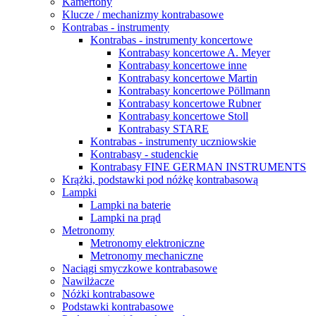
Kamertony
Klucze / mechanizmy kontrabasowe
Kontrabas - instrumenty
Kontrabas - instrumenty koncertowe
Kontrabasy koncertowe A. Meyer
Kontrabasy koncertowe inne
Kontrabasy koncertowe Martin
Kontrabasy koncertowe Pöllmann
Kontrabasy koncertowe Rubner
Kontrabasy koncertowe Stoll
Kontrabasy STARE
Kontrabas - instrumenty uczniowskie
Kontrabasy - studenckie
Kontrabasy FINE GERMAN INSTRUMENTS
Krążki, podstawki pod nóżkę kontrabasową
Lampki
Lampki na baterie
Lampki na prąd
Metronomy
Metronomy elektroniczne
Metronomy mechaniczne
Naciągi smyczkowe kontrabasowe
Nawilżacze
Nóżki kontrabasowe
Podstawki kontrabasowe