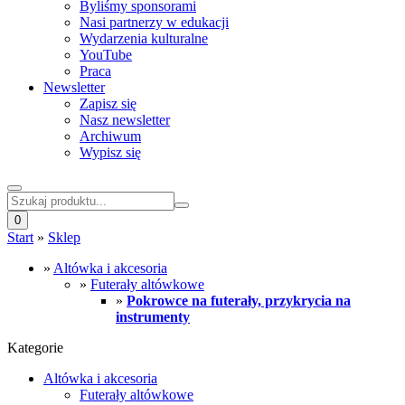
Byliśmy sponsorami
Nasi partnerzy w edukacji
Wydarzenia kulturalne
YouTube
Praca
Newsletter
Zapisz się
Nasz newsletter
Archiwum
Wypisz się
0
Start
»
Sklep
»
Altówka i akcesoria
»
Futerały altówkowe
»
Pokrowce na futerały, przykrycia na
instrumenty
Kategorie
Altówka i akcesoria
Futerały altówkowe