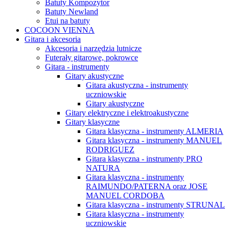
Batuty Kompozytor
Batuty Newland
Etui na batuty
COCOON VIENNA
Gitara i akcesoria
Akcesoria i narzędzia lutnicze
Futerały gitarowe, pokrowce
Gitara - instrumenty
Gitary akustyczne
Gitara akustyczna - instrumenty
uczniowskie
Gitary akustyczne
Gitary elektryczne i elektroakustyczne
Gitary klasyczne
Gitara klasyczna - instrumenty ALMERIA
Gitara klasyczna - instrumenty MANUEL
RODRIGUEZ
Gitara klasyczna - instrumenty PRO
NATURA
Gitara klasyczna - instrumenty
RAIMUNDO/PATERNA oraz JOSE
MANUEL CORDOBA
Gitara klasyczna - instrumenty STRUNAL
Gitara klasyczna - instrumenty
uczniowskie