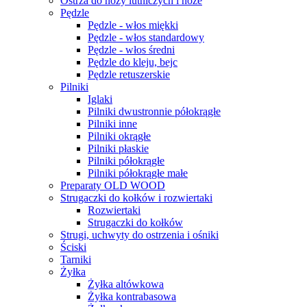
Ostrza do noży lutniczych i noże
Pędzle
Pędzle - włos miękki
Pędzle - włos standardowy
Pędzle - włos średni
Pędzle do kleju, bejc
Pędzle retuszerskie
Pilniki
Iglaki
Pilniki dwustronnie półokrągłe
Pilniki inne
Pilniki okrągłe
Pilniki płaskie
Pilniki półokrągłe
Pilniki półokrągłe małe
Preparaty OLD WOOD
Strugaczki do kołków i rozwiertaki
Rozwiertaki
Strugaczki do kołków
Strugi, uchwyty do ostrzenia i ośniki
Ściski
Tarniki
Żyłka
Żyłka altówkowa
Żyłka kontrabasowa