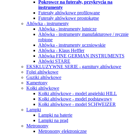
Pokrowce na futerały, przykrycia na
instrumenty
Futerały altówkowe profilowane
Futerały altówkowe prostokątne
Altówka - instrumenty
Altówka - instrumenty lutnicze
Altówka - instrumenty manufakturowe / ręcznie
robione
Altówka - instrumenty uczniowskie
Altówka - Klaus Heffler
Altówka FINE GERMAN INSTRUMENTS
Altówki STARE
EKSKLUZYWNE SERIE - garnitury altówkowe
Folgi altówkowe
Guziki altówkowe
Kamertony
Kołki altówkowe
Kołki altówkowe - model angielski HILL
Kołki altówkowe - model podstawowy
Kołki altówkowe - model SCHWEIZER
Lampki
Lampki na baterie
Lampki na prąd
Metronomy
Metronomy elektroniczne