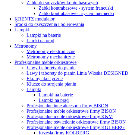
Żabki do smyczków kontrabasowych
Żabki kontrabasowe - system francuski
Żabki kontrabasowe - system niemiecki
KRENTZ modulator
Środki do czyszczenia i polerowania
Lampki
Lampki na baterie
Lamki na prąd
Metronomy
Metronomy elektroniczne
Metronomy mechaniczne
Profesjonalne meble orkiestrowe
Ławy i taborety do pianin
Ławy i taborety do pianin Linia Włoska DESIGNED
Ekrany akustyczne
Klucze do strojenia pianin
Lampki
Lampki na baterie
Lampki na prąd
Profesjonalne inne akcesoria firmy BISON
Profesjonalne meble orkiestrowe firmy BISON
Profesjonalne meble orkiestrowe firmy K&M
Profesjonalne oświetlenie orkiestrowe firmy BISON
Profesjonalne meble orkiestrowe firmy KOLBERG
Krzesła firmy KOLBERG