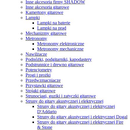
Inne akcesoria firmy SHADOW
Inne akcesoria gitarowe
Kamertony gitarowe
Lampki
Lampki na baterie
Lampki na prąd
Mechanizmy gitarowe
Metronomy
Metronomy elektroniczne
Metronomy mechaniczne
Nawilżacze
Podnóżki, podgitarniki, kapodastery
Podstrunnice i drewno gitarowe
Potencjometry
Progi i prożki
Przedwzmacniacze
Przystawki gitarowe
Stojaki gitarowe
Strunociągi, guziki i zatyczki gitarowe
Struny do gitary akustycznej i elektrycznej
Struny do gitary akustycznej i elektrycznej
D'Addario
Struny do gitary akustycznej i elektrycznej Dogal
Struny do gitary akustycznej i elektrycznej Fire
& Stone