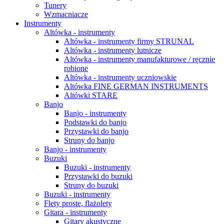
Tunery
Wzmacniacze
Instrumenty
Altówka - instrumenty
Altówka - instrumenty firmy STRUNAL
Altówka - instrumenty lutnicze
Altówka - instrumenty manufakturowe / ręcznie
robione
Altówka - instrumenty uczniowskie
Altówka FINE GERMAN INSTRUMENTS
Altówki STARE
Banjo
Banjo - instrumenty
Podstawki do banjo
Przystawki do banjo
Struny do banjo
Banjo - instrumenty
Buzuki
Buzuki - instrumenty
Przystawki do buzuki
Struny do buzuki
Buzuki - instrumenty
Flety proste, flażolety
Gitara - instrumenty
Gitary akustyczne