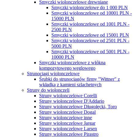
Smyczki wiolonczelowe drewniane
Smyczki wiolonczelowe do 1 000 PLN
Smyczki wiolonczelowe od 10001 PLN -
15000 PLN
Smyczki wiolonczelowe od 1001 PLN -
2500 PLN
Smyczki wiolonczelowe od 15001 PLN
Smyczki wiolonczelowe od 2501 PLN -
5000 PLN
Smyczki wiolonczelowe od 5001 PLN -
10000 PLN
Smyczki wiolonczelowe z włókna
kompozytowego węglowego
Strunociągi wiolonczelowe
Śrubki do strunociągów firmy "Wittner" z
wkładką z kamieni szlachetnych
Struny do wiolonczeli
Struny wiolonczelowe Corelli
Struny wiolonczelowe D'Addario
Struny wiolonczelowe Długołęcki, Toro
Struny wiolonczelowe Dogal
Struny wiolonczelowe inne
Struny wiolonczelowe Jargar
Struny wiolonczelowe Larsen
Struny wiolonczelowe Pirastro