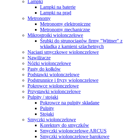
Lampki
Lampki na baterie
Lampki na prąd
Metronomy
Metronomy elektroniczne
Metronomy mechaniczne
Mikrostroiki wiolonczelowe
Śrubki do strunociągów firmy "Wittner" z
wkładką z kamieni szlachetnych
Naciągi smyczkowe wiolonczelowe
Nawilżacze
Nóżki wiolonczelowe
Pasty do kołków
Podstawki wiolonczelowe
Podstrunnice i fryzy wiolonczelowe
Pokrowce wiolonczelowe
Przystawki wiolonczelowe
Pulpity / stojaki
Pokrowce na pulpity składane
Pulpity
Stojaki
Smyczki wiolonczelowe
Korektory do smyczków
Smyczki wiolonczelowe ARCUS
Smyczki wiolonczelowe barokowe