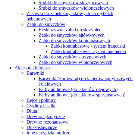
Śrubki do smyczków skrzypcowych
Śrubki do smyczków wiolonczelowych
Zasuwki do żabek smyczkowych na płytkach
hebanowych
Żabki do smyczków
Ekskluzywne żabki do skrzypiec
Żabki do smyczków altówkowych
Żabki do smyczków kontrabasowych
Żabki kontrabasowe - system francuski
Żabki kontrabasowe - system niemiecki
Żabki do smyczków skrzypcowych
Żabki do smyczków wiolonczelowych
Akcesoria lutnicze
Barwniki
Barwniki (Farbextrat) do lakierów spirytusowych
i olejowych
Farby anilinowe (do lakierów olejowych)
Farby anilinowe (do lakierów spirytusowych)
Bejce i politury
Cykliny i stalki
Dłuta
Drewno egzotyczne
Drewno rezonansowe
Duszostawiacze
Inne narzędzia lutnicze