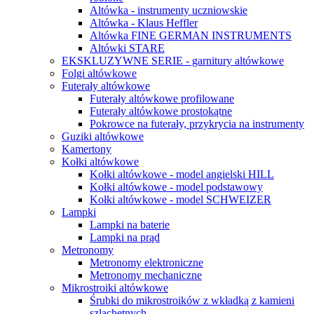
Altówka - instrumenty uczniowskie
Altówka - Klaus Heffler
Altówka FINE GERMAN INSTRUMENTS
Altówki STARE
EKSKLUZYWNE SERIE - garnitury altówkowe
Folgi altówkowe
Futerały altówkowe
Futerały altówkowe profilowane
Futerały altówkowe prostokątne
Pokrowce na futerały, przykrycia na instrumenty
Guziki altówkowe
Kamertony
Kołki altówkowe
Kołki altówkowe - model angielski HILL
Kołki altówkowe - model podstawowy
Kołki altówkowe - model SCHWEIZER
Lampki
Lampki na baterie
Lampki na prąd
Metronomy
Metronomy elektroniczne
Metronomy mechaniczne
Mikrostroiki altówkowe
Śrubki do mikrostroików z wkładką z kamieni
szlachetnych