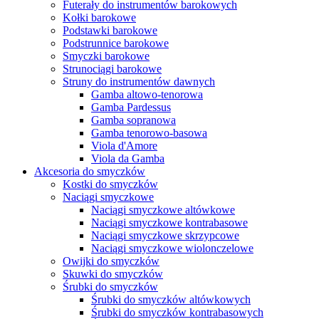
Futerały do instrumentów barokowych
Kołki barokowe
Podstawki barokowe
Podstrunnice barokowe
Smyczki barokowe
Strunociągi barokowe
Struny do instrumentów dawnych
Gamba altowo-tenorowa
Gamba Pardessus
Gamba sopranowa
Gamba tenorowo-basowa
Viola d'Amore
Viola da Gamba
Akcesoria do smyczków
Kostki do smyczków
Naciągi smyczkowe
Naciągi smyczkowe altówkowe
Naciągi smyczkowe kontrabasowe
Naciągi smyczkowe skrzypcowe
Naciągi smyczkowe wiolonczelowe
Owijki do smyczków
Skuwki do smyczków
Śrubki do smyczków
Śrubki do smyczków altówkowych
Śrubki do smyczków kontrabasowych