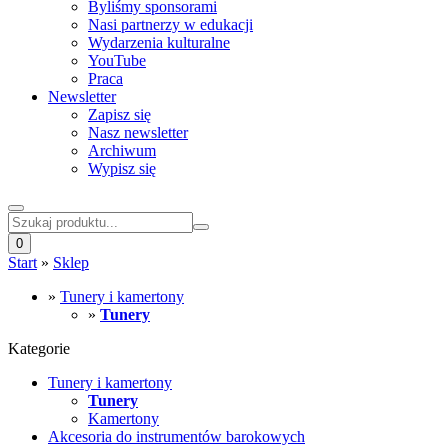
Byliśmy sponsorami
Nasi partnerzy w edukacji
Wydarzenia kulturalne
YouTube
Praca
Newsletter
Zapisz się
Nasz newsletter
Archiwum
Wypisz się
0
Start
»
Sklep
»
Tunery i kamertony
»
Tunery
Kategorie
Tunery i kamertony
Tunery
Kamertony
Akcesoria do instrumentów barokowych