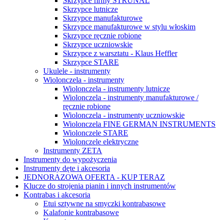
Skrzypce firmy STRUNAL
Skrzypce lutnicze
Skrzypce manufakturowe
Skrzypce manufakturowe w stylu włoskim
Skrzypce ręcznie robione
Skrzypce uczniowskie
Skrzypce z warsztatu - Klaus Heffler
Skrzypce STARE
Ukulele - instrumenty
Wiolonczela - instrumenty
Wiolonczela - instrumenty lutnicze
Wiolonczela - instrumenty manufakturowe /
ręcznie robione
Wiolonczela - instrumenty uczniowskie
Wiolonczela FINE GERMAN INSTRUMENTS
Wiolonczele STARE
Wiolonczele elektryczne
Instrumenty ZETA
Instrumenty do wypożyczenia
Instrumenty dęte i akcesoria
JEDNORAZOWA OFERTA - KUP TERAZ
Klucze do strojenia pianin i innych instrumentów
Kontrabas i akcesoria
Etui sztywne na smyczki kontrabasowe
Kalafonie kontrabasowe