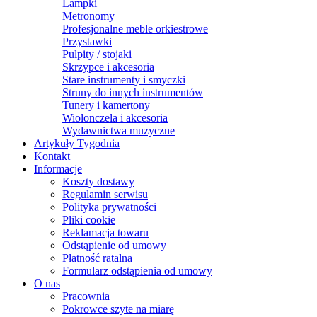
Lampki
Metronomy
Profesjonalne meble orkiestrowe
Przystawki
Pulpity / stojaki
Skrzypce i akcesoria
Stare instrumenty i smyczki
Struny do innych instrumentów
Tunery i kamertony
Wiolonczela i akcesoria
Wydawnictwa muzyczne
Artykuły Tygodnia
Kontakt
Informacje
Koszty dostawy
Regulamin serwisu
Polityka prywatności
Pliki cookie
Reklamacja towaru
Odstąpienie od umowy
Płatność ratalna
Formularz odstąpienia od umowy
O nas
Pracownia
Pokrowce szyte na miarę