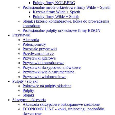
Pulpity firmy KOLBERG
Profesjonalne meble orkiestrowe firmy Wilde + Spieth
Krzesła firmy Wilde + Spieth
Pulpity firmy Wilde + Spieth
Stojak i krzesło kontrabasowe, kółka do prowadzenia
kontrabasu
Profesjonalne pulpity orkiestrowe firmy BISON
Przystawki
Akcesoria
Potencjometry
Pozostałe przystawki
Przedwzmacniacze
Przystawki gitarowe
Przystawki kontrabasowe
Przystawki skrzypcowo-altówkowe
Przystawki wieloinstrumentalne
Przystawki wiolonczelowe
Pulpity / stojaki
Pokrowce na pulpity składane
Pulpity
Stojaki
Skrzypce i akcesoria
Akcesoria skrzypcowe bukszpanowe rzeźbione
ECONOMY LINE - kołki, strunociągi, podbródki
skrzypcowe