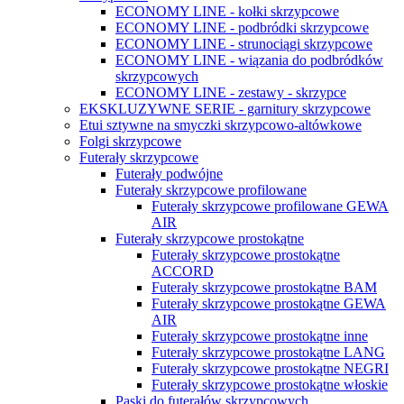
ECONOMY LINE - kołki skrzypcowe
ECONOMY LINE - podbródki skrzypcowe
ECONOMY LINE - strunociągi skrzypcowe
ECONOMY LINE - wiązania do podbródków
skrzypcowych
ECONOMY LINE - zestawy - skrzypce
EKSKLUZYWNE SERIE - garnitury skrzypcowe
Etui sztywne na smyczki skrzypcowo-altówkowe
Folgi skrzypcowe
Futerały skrzypcowe
Futerały podwójne
Futerały skrzypcowe profilowane
Futerały skrzypcowe profilowane GEWA
AIR
Futerały skrzypcowe prostokątne
Futerały skrzypcowe prostokątne
ACCORD
Futerały skrzypcowe prostokątne BAM
Futerały skrzypcowe prostokątne GEWA
AIR
Futerały skrzypcowe prostokątne inne
Futerały skrzypcowe prostokątne LANG
Futerały skrzypcowe prostokątne NEGRI
Futerały skrzypcowe prostokątne włoskie
Paski do futerałów skrzypcowych