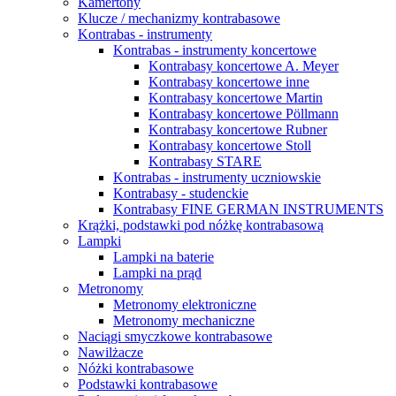
Kamertony
Klucze / mechanizmy kontrabasowe
Kontrabas - instrumenty
Kontrabas - instrumenty koncertowe
Kontrabasy koncertowe A. Meyer
Kontrabasy koncertowe inne
Kontrabasy koncertowe Martin
Kontrabasy koncertowe Pöllmann
Kontrabasy koncertowe Rubner
Kontrabasy koncertowe Stoll
Kontrabasy STARE
Kontrabas - instrumenty uczniowskie
Kontrabasy - studenckie
Kontrabasy FINE GERMAN INSTRUMENTS
Krążki, podstawki pod nóżkę kontrabasową
Lampki
Lampki na baterie
Lampki na prąd
Metronomy
Metronomy elektroniczne
Metronomy mechaniczne
Naciągi smyczkowe kontrabasowe
Nawilżacze
Nóżki kontrabasowe
Podstawki kontrabasowe