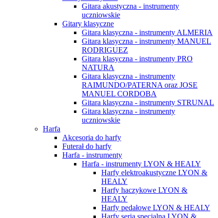
Gitara akustyczna - instrumenty
uczniowskie
Gitary klasyczne
Gitara klasyczna - instrumenty ALMERIA
Gitara klasyczna - instrumenty MANUEL
RODRIGUEZ
Gitara klasyczna - instrumenty PRO
NATURA
Gitara klasyczna - instrumenty
RAIMUNDO/PATERNA oraz JOSE
MANUEL CORDOBA
Gitara klasyczna - instrumenty STRUNAL
Gitara klasyczna - instrumenty
uczniowskie
Harfa
Akcesoria do harfy
Futerał do harfy
Harfa - instrumenty
Harfa - instrumenty LYON & HEALY
Harfy elektroakustyczne LYON &
HEALY
Harfy haczykowe LYON &
HEALY
Harfy pedałowe LYON & HEALY
Harfy seria specjalna LYON &