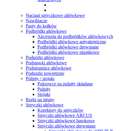
Naciągi smyczkowe altówkowe
Nawilżacze
Pasty do kołków
Podbródki altówkowe
Akcesoria do podbródków altówkowych
Podbródki altówkowe antyalergiczne
Podbródki altówkowe drewniane
Podbródki altówkowe plastikowe
Podpórki altówkowe
Podstawki altówkowe
Podstrunnice altówkowe
Poduszki powietrzne
Pulpity / stojaki
Pokrowce na pulpity składane
Pulpity
Stojaki
Rurki na struny
Smyczki altówkowe
Korektory do smyczków
Smyczki altówkowe ARCUS
Smyczki altówkowe barokowe
Smyczki altówkowe drewniane