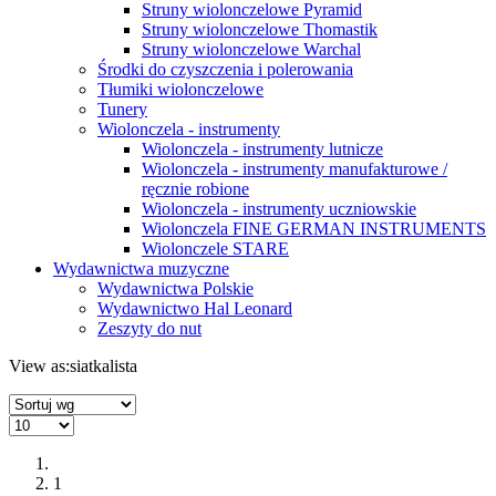
Struny wiolonczelowe Pyramid
Struny wiolonczelowe Thomastik
Struny wiolonczelowe Warchal
Środki do czyszczenia i polerowania
Tłumiki wiolonczelowe
Tunery
Wiolonczela - instrumenty
Wiolonczela - instrumenty lutnicze
Wiolonczela - instrumenty manufakturowe /
ręcznie robione
Wiolonczela - instrumenty uczniowskie
Wiolonczela FINE GERMAN INSTRUMENTS
Wiolonczele STARE
Wydawnictwa muzyczne
Wydawnictwa Polskie
Wydawnictwo Hal Leonard
Zeszyty do nut
View as:
siatka
lista
1