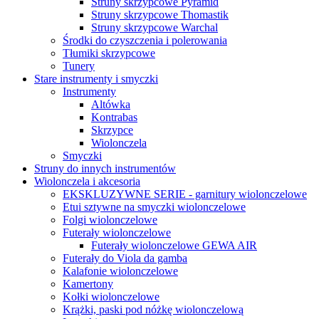
Struny skrzypcowe Pyramid
Struny skrzypcowe Thomastik
Struny skrzypcowe Warchal
Środki do czyszczenia i polerowania
Tłumiki skrzypcowe
Tunery
Stare instrumenty i smyczki
Instrumenty
Altówka
Kontrabas
Skrzypce
Wiolonczela
Smyczki
Struny do innych instrumentów
Wiolonczela i akcesoria
EKSKLUZYWNE SERIE - garnitury wiolonczelowe
Etui sztywne na smyczki wiolonczelowe
Folgi wiolonczelowe
Futerały wiolonczelowe
Futerały wiolonczelowe GEWA AIR
Futerały do Viola da gamba
Kalafonie wiolonczelowe
Kamertony
Kołki wiolonczelowe
Krążki, paski pod nóżkę wiolonczelową