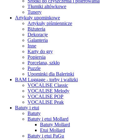
Środki do czyszczenia i polerowania
Tłumiki altówkowe
Tunery
Artykuły upominkowe
Artykuły piśmiennicze
Biżuteria
Dekoracje
Galanteria
Inne
Karty do gry
Popiersia
Porcelana, szkło
Puzzle
Upominki dla Balerinki
BAM Luggage - torby i walizki
VOCALISE Classic
VOCALISE Melody
VOCALISE POP
VOCALISE Peak
Batuty i etui
Batuty
Batuty i etui Mollard
Batuty Mollard
Etui Mollard
Batuty i etui PaGu