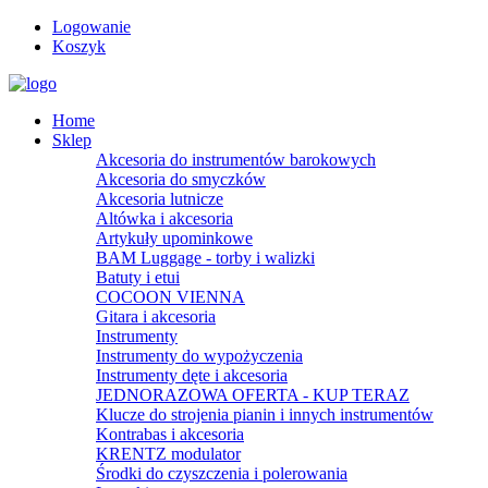
Logowanie
Koszyk
Home
Sklep
Akcesoria do instrumentów barokowych
Akcesoria do smyczków
Akcesoria lutnicze
Altówka i akcesoria
Artykuły upominkowe
BAM Luggage - torby i walizki
Batuty i etui
COCOON VIENNA
Gitara i akcesoria
Instrumenty
Instrumenty do wypożyczenia
Instrumenty dęte i akcesoria
JEDNORAZOWA OFERTA - KUP TERAZ
Klucze do strojenia pianin i innych instrumentów
Kontrabas i akcesoria
KRENTZ modulator
Środki do czyszczenia i polerowania