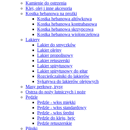
Kamienie do ostrzenia
Klej, olej i inne akcesoria
Kostka hebanowa na prożki
Kostka hebanowa altówkowa
Kostka hebanowa kontrabasowa
Kostka hebanowa skrzypcowa
Kostka hebanowa wiolonczelowa
Lakiery
Lakier do smyczków
Lakier olejny
Lakier propolisowy
Lakier retuszerski
Lakier spirytusowy
Lakier spirytusowy do gitar
Rozcieńczalniki do lakierów
Sykatywa do lakierów olejowych
Masy perłowe, irysy
Ostrza do noży lutniczych i noże
Pędzle
Pędzle - włos miękki
Pędzle - włos standardowy
Pędzle - włos średni
Pędzle do kleju, bejc
Pędzle retuszerskie
Pilniki