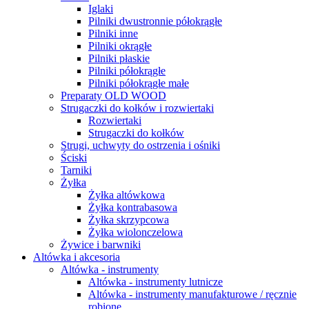
Iglaki
Pilniki dwustronnie półokrągłe
Pilniki inne
Pilniki okrągłe
Pilniki płaskie
Pilniki półokrągłe
Pilniki półokrągłe małe
Preparaty OLD WOOD
Strugaczki do kołków i rozwiertaki
Rozwiertaki
Strugaczki do kołków
Strugi, uchwyty do ostrzenia i ośniki
Ściski
Tarniki
Żyłka
Żyłka altówkowa
Żyłka kontrabasowa
Żyłka skrzypcowa
Żyłka wiolonczelowa
Żywice i barwniki
Altówka i akcesoria
Altówka - instrumenty
Altówka - instrumenty lutnicze
Altówka - instrumenty manufakturowe / ręcznie
robione