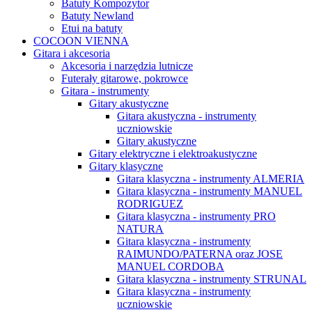
Batuty Kompozytor
Batuty Newland
Etui na batuty
COCOON VIENNA
Gitara i akcesoria
Akcesoria i narzędzia lutnicze
Futerały gitarowe, pokrowce
Gitara - instrumenty
Gitary akustyczne
Gitara akustyczna - instrumenty
uczniowskie
Gitary akustyczne
Gitary elektryczne i elektroakustyczne
Gitary klasyczne
Gitara klasyczna - instrumenty ALMERIA
Gitara klasyczna - instrumenty MANUEL
RODRIGUEZ
Gitara klasyczna - instrumenty PRO
NATURA
Gitara klasyczna - instrumenty
RAIMUNDO/PATERNA oraz JOSE
MANUEL CORDOBA
Gitara klasyczna - instrumenty STRUNAL
Gitara klasyczna - instrumenty
uczniowskie