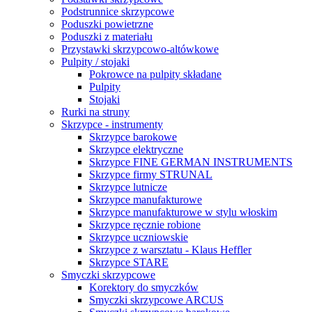
Podstrunnice skrzypcowe
Poduszki powietrzne
Poduszki z materiału
Przystawki skrzypcowo-altówkowe
Pulpity / stojaki
Pokrowce na pulpity składane
Pulpity
Stojaki
Rurki na struny
Skrzypce - instrumenty
Skrzypce barokowe
Skrzypce elektryczne
Skrzypce FINE GERMAN INSTRUMENTS
Skrzypce firmy STRUNAL
Skrzypce lutnicze
Skrzypce manufakturowe
Skrzypce manufakturowe w stylu włoskim
Skrzypce ręcznie robione
Skrzypce uczniowskie
Skrzypce z warsztatu - Klaus Heffler
Skrzypce STARE
Smyczki skrzypcowe
Korektory do smyczków
Smyczki skrzypcowe ARCUS