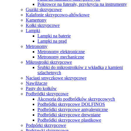
Pokrowce na futerały, przykrycia na instrumenty
Guziki skrzypcowe
Kalafonie skrzypcowo-altówkowe
Kamertony
Kołki skrzypcowe
Lampki
Lampki na baterie
Lampki na prąd
Metronomy
Metronomy elektroniczne
Metronomy mechaniczne
Mikrostroiki skrzypcowe
Śrubki do mikrostroików z wkładką z kamieni
szlachetnych
Naciągi smyczkowe skrzypcowe
Nawilżacze
Pasty do kołków
Podbródki skrzypcowe
Akcesoria do podbródków skrzypcowych
Podbródki skrzypcowe DOLFINOS
Podbródki skrzypcowe antyalergiczne
Podbródki skrzypcowe drewniane
Podbródki skrzypcowe plastikowe
Podpórki skrzypcowe
Podstawki skrzypcowe