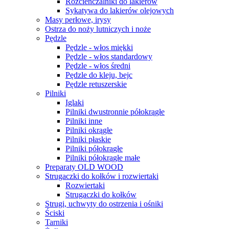
Rozcieńczalniki do lakierów
Sykatywa do lakierów olejowych
Masy perłowe, irysy
Ostrza do noży lutniczych i noże
Pędzle
Pędzle - włos miękki
Pędzle - włos standardowy
Pędzle - włos średni
Pędzle do kleju, bejc
Pędzle retuszerskie
Pilniki
Iglaki
Pilniki dwustronnie półokrągłe
Pilniki inne
Pilniki okrągłe
Pilniki płaskie
Pilniki półokrągłe
Pilniki półokrągłe małe
Preparaty OLD WOOD
Strugaczki do kołków i rozwiertaki
Rozwiertaki
Strugaczki do kołków
Strugi, uchwyty do ostrzenia i ośniki
Ściski
Tarniki