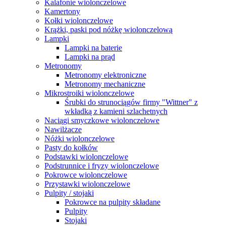
Kalafonie wiolonczelowe
Kamertony
Kołki wiolonczelowe
Krążki, paski pod nóżkę wiolonczelową
Lampki
Lampki na baterie
Lampki na prąd
Metronomy
Metronomy elektroniczne
Metronomy mechaniczne
Mikrostroiki wiolonczelowe
Śrubki do strunociągów firmy "Wittner" z
wkładką z kamieni szlachetnych
Naciągi smyczkowe wiolonczelowe
Nawilżacze
Nóżki wiolonczelowe
Pasty do kołków
Podstawki wiolonczelowe
Podstrunnice i fryzy wiolonczelowe
Pokrowce wiolonczelowe
Przystawki wiolonczelowe
Pulpity / stojaki
Pokrowce na pulpity składane
Pulpity
Stojaki