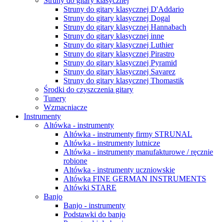
Struny do gitary klasycznej
Struny do gitary klasycznej D'Addario
Struny do gitary klasycznej Dogal
Struny do gitary klasycznej Hannabach
Struny do gitary klasycznej inne
Struny do gitary klasycznej Luthier
Struny do gitary klasycznej Pirastro
Struny do gitary klasycznej Pyramid
Struny do gitary klasycznej Savarez
Struny do gitary klasycznej Thomastik
Środki do czyszczenia gitary
Tunery
Wzmacniacze
Instrumenty
Altówka - instrumenty
Altówka - instrumenty firmy STRUNAL
Altówka - instrumenty lutnicze
Altówka - instrumenty manufakturowe / ręcznie
robione
Altówka - instrumenty uczniowskie
Altówka FINE GERMAN INSTRUMENTS
Altówki STARE
Banjo
Banjo - instrumenty
Podstawki do banjo