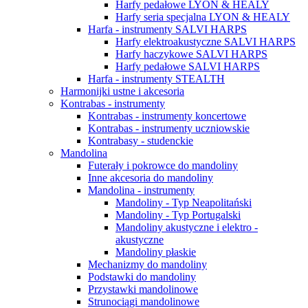
Harfy pedałowe LYON & HEALY
Harfy seria specjalna LYON & HEALY
Harfa - instrumenty SALVI HARPS
Harfy elektroakustyczne SALVI HARPS
Harfy haczykowe SALVI HARPS
Harfy pedałowe SALVI HARPS
Harfa - instrumenty STEALTH
Harmonijki ustne i akcesoria
Kontrabas - instrumenty
Kontrabas - instrumenty koncertowe
Kontrabas - instrumenty uczniowskie
Kontrabasy - studenckie
Mandolina
Futerały i pokrowce do mandoliny
Inne akcesoria do mandoliny
Mandolina - instrumenty
Mandoliny - Typ Neapolitański
Mandoliny - Typ Portugalski
Mandoliny akustyczne i elektro -
akustyczne
Mandoliny płaskie
Mechanizmy do mandoliny
Podstawki do mandoliny
Przystawki mandolinowe
Strunociągi mandolinowe