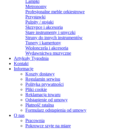
Lampki
Metronomy
Profesjonalne meble orkiestrowe
Przystawki
Pulpity / stojaki
Skrzypce i akcesoria
Stare instrumenty i smyczki
Struny do innych instrumentów
Tunery i kamertony
Wiolonczela i akcesoria
Wydawnictwa muzyczne
Artykuły Tygodnia
Kontakt
Informacje
Koszty dostawy
Regulamin serwisu
Polityka prywatności
Pliki cookie
Reklamacja towaru
Odstąpienie od umowy
Płatność ratalna
Formularz odstąpienia od umowy
O nas
Pracownia
Pokrowce szyte na miarę