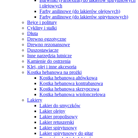
Barwniki (Farbextrat) do lakierów spirytusowych
i olejowych
Farby anilinowe (do lakierów olejowych)
Farby anilinowe (do lakierów spirytusowych)
Bejce i politury
Cykliny i stalki
Dłuta
Drewno egzotyczne
Drewno rezonansowe
Duszostawiacze
Inne narzędzia lutnicze
Kamienie do ostrzenia
Klej, olej i inne akcesoria
Kostka hebanowa na prożki
Kostka hebanowa altówkowa
Kostka hebanowa kontrabasowa
Kostka hebanowa skrzypcowa
Kostka hebanowa wiolonczelowa
Lakiery
Lakier do smyczków
Lakier olejny
Lakier propolisowy
Lakier retuszerski
Lakier spirytusowy
Lakier spirytusowy do gitar