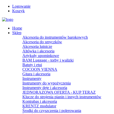
Logowanie
Koszyk
Home
Sklep
Akcesoria do instrumentów barokowych
Akcesoria do smyczków
Akcesoria lutnicze
Altówka i akcesoria
Artykuły upominkowe
BAM Luggage - torby i walizki
Batuty i etui
COCOON VIENNA
Gitara i akcesoria
Instrumenty
Instrumenty do wypożyczenia
Instrumenty dęte i akcesoria
JEDNORAZOWA OFERTA - KUP TERAZ
Klucze do strojenia pianin i innych instrumentów
Kontrabas i akcesoria
KRENTZ modulator
Środki do czyszczenia i polerowania