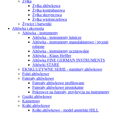
Żyłka
Żyłka altówkowa
Żyłka kontrabasowa
Żyłka skrzypcowa
Żyłka wiolonczelowa
Żywice i barwniki
Altówka i akcesoria
Altówka - instrumenty
Altówka - instrumenty lutnicze
Altówka - instrumenty manufakturowe / ręcznie
robione
Altówka - instrumenty uczniowskie
Altówka - Klaus Heffler
Altówka FINE GERMAN INSTRUMENTS
Altówki STARE
EKSKLUZYWNE SERIE - garnitury altówkowe
Folgi altówkowe
Futerały altówkowe
Futerały altówkowe profilowane
Futerały altówkowe prostokątne
Pokrowce na futerały, przykrycia na instrumenty
Guziki altówkowe
Kamertony
Kołki altówkowe
Kołki altówkowe - model angielski HILL