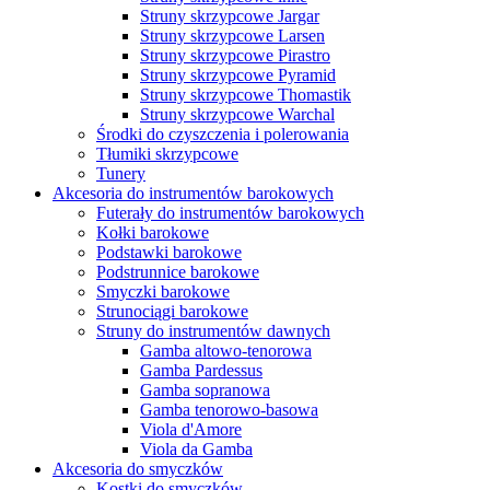
Struny skrzypcowe Jargar
Struny skrzypcowe Larsen
Struny skrzypcowe Pirastro
Struny skrzypcowe Pyramid
Struny skrzypcowe Thomastik
Struny skrzypcowe Warchal
Środki do czyszczenia i polerowania
Tłumiki skrzypcowe
Tunery
Akcesoria do instrumentów barokowych
Futerały do instrumentów barokowych
Kołki barokowe
Podstawki barokowe
Podstrunnice barokowe
Smyczki barokowe
Strunociągi barokowe
Struny do instrumentów dawnych
Gamba altowo-tenorowa
Gamba Pardessus
Gamba sopranowa
Gamba tenorowo-basowa
Viola d'Amore
Viola da Gamba
Akcesoria do smyczków
Kostki do smyczków