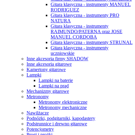
Gitara klasyczna - instrumenty MANUEL
RODRIGUEZ
Gitara klasyczna - instrumenty PRO
NATURA
Gitara klasyczna - instrumenty
RAIMUNDO/PATERNA oraz JOSE
MANUEL CORDOBA
Gitara klasyczna - instrumenty STRUNAL
Gitara klasyczna - instrumenty
uczniowskie
Inne akcesoria firmy SHADOW
Inne akcesoria gitarowe
Kamertony gitarowe
Lampki
Lampki na baterie
Lampki na prąd
Mechanizmy gitarowe
Metronomy
Metronomy elektroniczne
Metronomy mechaniczne
Nawilżacze
Podnóżki, podgitarniki, kapodastery
Podstrunnice i drewno gitarowe
Potencjometry
Progi i prożki