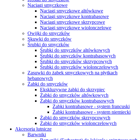
Naciągi smyczkowe
Naciągi smyczkowe altówkowe
Naciągi smyczkowe kontrabasowe
Naciągi smyczkowe skrzypcowe
Naciągi smyczkowe wiolonczelowe
Owijki do smyczków
Skuwki do smyczków
Śrubki do smyczków
Śrubki do smyczków altówkowych
Śrubki do smyczków kontrabasowych
Śrubki do smyczków skrzypcowych
Śrubki do smyczków wiolonczelowych
Zasuwki do żabek smyczkowych na płytkach
hebanowych
Żabki do smyczków
Ekskluzywne żabki do skrzypiec
Żabki do smyczków altówkowych
Żabki do smyczków kontrabasowych
Żabki kontrabasowe - system francuski
Żabki kontrabasowe - system niemiecki
Żabki do smyczków skrzypcowych
Żabki do smyczków wiolonczelowych
Akcesoria lutnicze
Barwniki