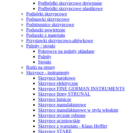
Podbródki skrzypcowe drewniane
Podbródki skrzypcowe plastikowe
Podpórki skrzypcowe
Podstawki skrzypcowe
Podstrunnice skrzypcowe
Poduszki powietrzne
Poduszki z materiału
Przystawki skrzypcowo-altówkowe
Pulpity / stojaki
Pokrowce na pulpity składane
Pulpity
Stojaki
Rurki na struny
Skrzypce - instrumenty
Skrzypce barokowe
Skrzypce elektryczne
Skrzypce FINE GERMAN INSTRUMENTS
Skrzypce firmy STRUNAL
Skrzypce lutnicze
Skrzypce manufakturowe
Skrzypce manufakturowe w stylu włoskim
Skrzypce ręcznie robione
Skrzypce uczniowskie
Skrzypce z warsztatu - Klaus Heffler
Skrzypce STARE