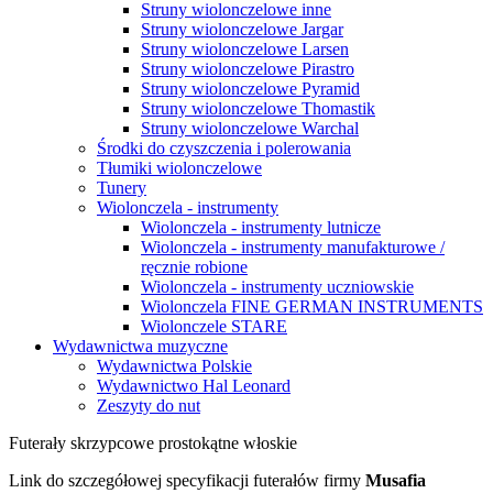
Struny wiolonczelowe inne
Struny wiolonczelowe Jargar
Struny wiolonczelowe Larsen
Struny wiolonczelowe Pirastro
Struny wiolonczelowe Pyramid
Struny wiolonczelowe Thomastik
Struny wiolonczelowe Warchal
Środki do czyszczenia i polerowania
Tłumiki wiolonczelowe
Tunery
Wiolonczela - instrumenty
Wiolonczela - instrumenty lutnicze
Wiolonczela - instrumenty manufakturowe /
ręcznie robione
Wiolonczela - instrumenty uczniowskie
Wiolonczela FINE GERMAN INSTRUMENTS
Wiolonczele STARE
Wydawnictwa muzyczne
Wydawnictwa Polskie
Wydawnictwo Hal Leonard
Zeszyty do nut
Futerały skrzypcowe prostokątne włoskie
Link do szczegółowej specyfikacji futerałów firmy
Musafia