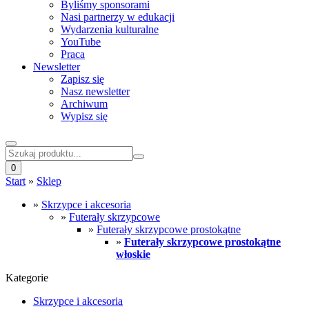
Byliśmy sponsorami
Nasi partnerzy w edukacji
Wydarzenia kulturalne
YouTube
Praca
Newsletter
Zapisz się
Nasz newsletter
Archiwum
Wypisz się
0
Start
»
Sklep
»
Skrzypce i akcesoria
»
Futerały skrzypcowe
»
Futerały skrzypcowe prostokątne
»
Futerały skrzypcowe prostokątne
włoskie
Kategorie
Skrzypce i akcesoria