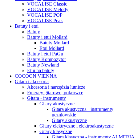
VOCALISE Classic
VOCALISE Melody
VOCALISE POP
VOCALISE Peak
Batuty i etui
Batuty
Batuty i etui Mollard
Batuty Mollard
Etui Mollard
Batuty i etui PaGu
Batuty Kompozytor
Batuty Newland
Etui na batuty
COCOON VIENNA
Gitara i akcesoria
Akcesoria i narzędzia lutnicze
Futerały gitarowe, pokrowce
Gitara - instrumenty
Gitary akustyczne
Gitara akustyczna - instrumenty
uczniowskie
Gitary akustyczne
Gitary elektryczne i elektroakustyczne
Gitary klasyczne
Gitara klasyczna - instrumenty ALMERIA