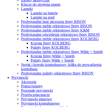
Ekrany akustyczne
Klucze do strojenia pianin
Lampki
Lampki na baterie
Lampki na prąd
Profesjonalne inne akcesoria firmy BISON
Profesjonalne meble orkiestrowe firmy BISON
Profesjonalne meble orkiestrowe firmy K&M
Profesjonalne oświetlenie orkiestrowe firmy BISON
Profesjonalne meble orkiestrowe firmy KOLBERG
Krzesła firmy KOLBERG
Pulpity firmy KOLBERG
Profesjonalne meble orkiestrowe firmy Wilde + Spieth
Krzesła firmy Wilde + Spieth
Pulpity firmy Wilde + Spieth
Stojak i krzesło kontrabasowe, kółka do prowadzenia
kontrabasu
Profesjonalne pulpity orkiestrowe firmy BISON
Przystawki
Akcesoria
Potencjometry
Pozostałe przystawki
Przedwzmacniacze
Przystawki gitarowe
Przystawki kontrabasowe