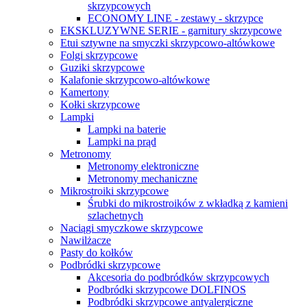
skrzypcowych
ECONOMY LINE - zestawy - skrzypce
EKSKLUZYWNE SERIE - garnitury skrzypcowe
Etui sztywne na smyczki skrzypcowo-altówkowe
Folgi skrzypcowe
Guziki skrzypcowe
Kalafonie skrzypcowo-altówkowe
Kamertony
Kołki skrzypcowe
Lampki
Lampki na baterie
Lampki na prąd
Metronomy
Metronomy elektroniczne
Metronomy mechaniczne
Mikrostroiki skrzypcowe
Śrubki do mikrostroików z wkładką z kamieni
szlachetnych
Naciągi smyczkowe skrzypcowe
Nawilżacze
Pasty do kołków
Podbródki skrzypcowe
Akcesoria do podbródków skrzypcowych
Podbródki skrzypcowe DOLFINOS
Podbródki skrzypcowe antyalergiczne