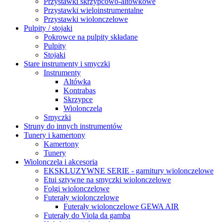
Przystawki skrzypcowo-altówkowe
Przystawki wieloinstrumentalne
Przystawki wiolonczelowe
Pulpity / stojaki
Pokrowce na pulpity składane
Pulpity
Stojaki
Stare instrumenty i smyczki
Instrumenty
Altówka
Kontrabas
Skrzypce
Wiolonczela
Smyczki
Struny do innych instrumentów
Tunery i kamertony
Kamertony
Tunery
Wiolonczela i akcesoria
EKSKLUZYWNE SERIE - garnitury wiolonczelowe
Etui sztywne na smyczki wiolonczelowe
Folgi wiolonczelowe
Futerały wiolonczelowe
Futerały wiolonczelowe GEWA AIR
Futerały do Viola da gamba