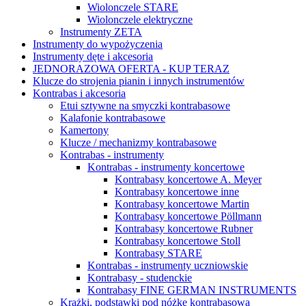
Wiolonczele STARE
Wiolonczele elektryczne
Instrumenty ZETA
Instrumenty do wypożyczenia
Instrumenty dęte i akcesoria
JEDNORAZOWA OFERTA - KUP TERAZ
Klucze do strojenia pianin i innych instrumentów
Kontrabas i akcesoria
Etui sztywne na smyczki kontrabasowe
Kalafonie kontrabasowe
Kamertony
Klucze / mechanizmy kontrabasowe
Kontrabas - instrumenty
Kontrabas - instrumenty koncertowe
Kontrabasy koncertowe A. Meyer
Kontrabasy koncertowe inne
Kontrabasy koncertowe Martin
Kontrabasy koncertowe Pöllmann
Kontrabasy koncertowe Rubner
Kontrabasy koncertowe Stoll
Kontrabasy STARE
Kontrabas - instrumenty uczniowskie
Kontrabasy - studenckie
Kontrabasy FINE GERMAN INSTRUMENTS
Krążki, podstawki pod nóżkę kontrabasową