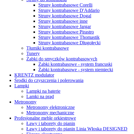
Struny kontrabasowe Corelli
Struny kontrabasowe D'Addario
Struny kontrabasowe Dogal
Struny kontrabasowe inne
Struny kontrabasowe Jargar
Struny kontrabasowe Pirastro
Struny kontrabasowe Thomastik
Struny kontrabasowe Długołęcki
Tłumiki kontrabasowe
Tunery
Żabki do smyczków kontrabasowych
Żabki kontrabasowe - system francuski
Żabki kontrabasowe - system niemiecki
KRENTZ modulator
Środki do czyszczenia i polerowania
Lampki
Lampki na baterie
Lamki na prąd
Metronomy
Metronomy elektroniczne
Metronomy mechaniczne
Profesjonalne meble orkiestrowe
Ławy i taborety do pianin
Ławy i taborety do pianin Linia Włoska DESIGNED