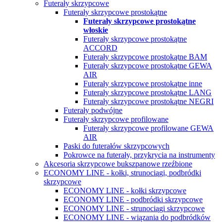
Futerały skrzypcowe
Futerały skrzypcowe prostokątne
Futerały skrzypcowe prostokątne
włoskie
Futerały skrzypcowe prostokątne
ACCORD
Futerały skrzypcowe prostokątne BAM
Futerały skrzypcowe prostokątne GEWA
AIR
Futerały skrzypcowe prostokątne inne
Futerały skrzypcowe prostokątne LANG
Futerały skrzypcowe prostokątne NEGRI
Futerały podwójne
Futerały skrzypcowe profilowane
Futerały skrzypcowe profilowane GEWA
AIR
Paski do futerałów skrzypcowych
Pokrowce na futerały, przykrycia na instrumenty
Akcesoria skrzypcowe bukszpanowe rzeźbione
ECONOMY LINE - kołki, strunociągi, podbródki
skrzypcowe
ECONOMY LINE - kołki skrzypcowe
ECONOMY LINE - podbródki skrzypcowe
ECONOMY LINE - strunociągi skrzypcowe
ECONOMY LINE - wiązania do podbródków