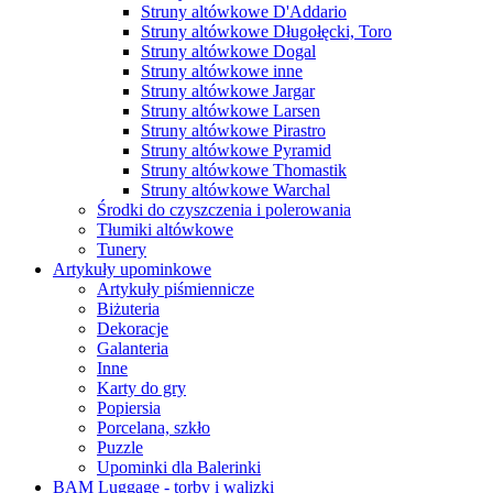
Struny altówkowe D'Addario
Struny altówkowe Długołęcki, Toro
Struny altówkowe Dogal
Struny altówkowe inne
Struny altówkowe Jargar
Struny altówkowe Larsen
Struny altówkowe Pirastro
Struny altówkowe Pyramid
Struny altówkowe Thomastik
Struny altówkowe Warchal
Środki do czyszczenia i polerowania
Tłumiki altówkowe
Tunery
Artykuły upominkowe
Artykuły piśmiennicze
Biżuteria
Dekoracje
Galanteria
Inne
Karty do gry
Popiersia
Porcelana, szkło
Puzzle
Upominki dla Balerinki
BAM Luggage - torby i walizki