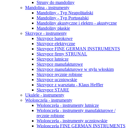
Struny do mandoliny
Mandolina - instrumenty
Mandoliny - Typ Neapolitański
Mandoliny - Typ Portugalski
Mandoliny akustyczne i elektro - akustyczne
Mandoliny płaskie
Skrzypce - instrumenty
Skrzypce barokowe
Skrzypce elektryczne
Skrzypce FINE GERMAN INSTRUMENTS
Skrzypce firmy STRUNAL
Skrzypce lutnicze
Skrzypce manufakturowe
Skrzypce manufakturowe w stylu włoskim
Skrzypce ręcznie robione
Skrzypce uczniowskie
Skrzypce z warsztatu - Klaus Heffler
Skrzypce STARE
Ukulele - instrumenty
Wiolonczela - instrumenty
Wiolonczela - instrumenty lutnicze
Wiolonczela - instrumenty manufakturowe /
ręcznie robione
Wiolonczela - instrumenty uczniowskie
Wiolonczela FINE GERMAN INSTRUMENTS