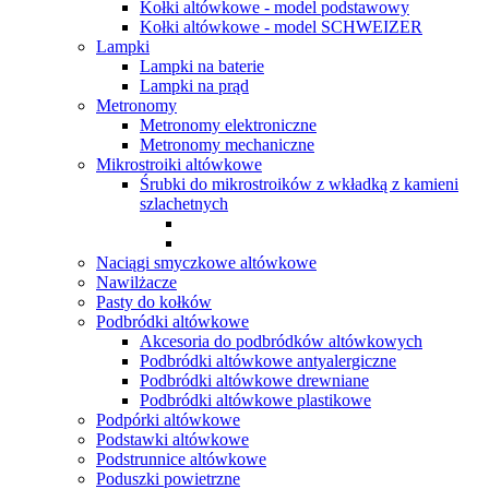
Kołki altówkowe - model podstawowy
Kołki altówkowe - model SCHWEIZER
Lampki
Lampki na baterie
Lampki na prąd
Metronomy
Metronomy elektroniczne
Metronomy mechaniczne
Mikrostroiki altówkowe
Śrubki do mikrostroików z wkładką z kamieni
szlachetnych
Naciągi smyczkowe altówkowe
Nawilżacze
Pasty do kołków
Podbródki altówkowe
Akcesoria do podbródków altówkowych
Podbródki altówkowe antyalergiczne
Podbródki altówkowe drewniane
Podbródki altówkowe plastikowe
Podpórki altówkowe
Podstawki altówkowe
Podstrunnice altówkowe
Poduszki powietrzne