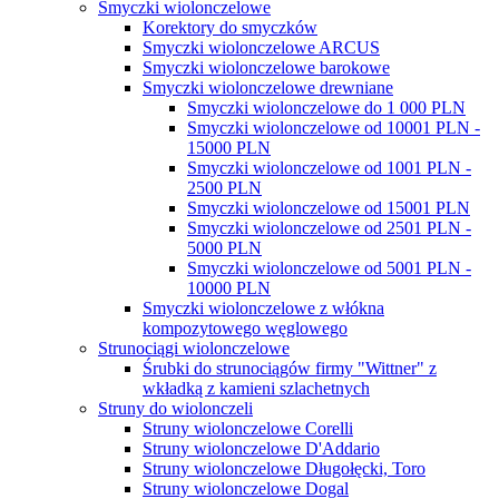
Smyczki wiolonczelowe
Korektory do smyczków
Smyczki wiolonczelowe ARCUS
Smyczki wiolonczelowe barokowe
Smyczki wiolonczelowe drewniane
Smyczki wiolonczelowe do 1 000 PLN
Smyczki wiolonczelowe od 10001 PLN -
15000 PLN
Smyczki wiolonczelowe od 1001 PLN -
2500 PLN
Smyczki wiolonczelowe od 15001 PLN
Smyczki wiolonczelowe od 2501 PLN -
5000 PLN
Smyczki wiolonczelowe od 5001 PLN -
10000 PLN
Smyczki wiolonczelowe z włókna
kompozytowego węglowego
Strunociągi wiolonczelowe
Śrubki do strunociągów firmy "Wittner" z
wkładką z kamieni szlachetnych
Struny do wiolonczeli
Struny wiolonczelowe Corelli
Struny wiolonczelowe D'Addario
Struny wiolonczelowe Długołęcki, Toro
Struny wiolonczelowe Dogal