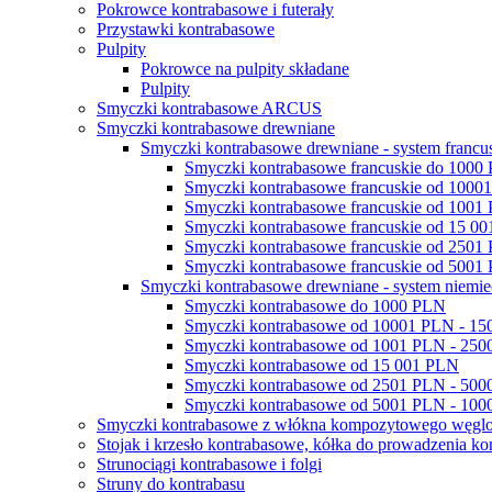
Pokrowce kontrabasowe i futerały
Przystawki kontrabasowe
Pulpity
Pokrowce na pulpity składane
Pulpity
Smyczki kontrabasowe ARCUS
Smyczki kontrabasowe drewniane
Smyczki kontrabasowe drewniane - system francu
Smyczki kontrabasowe francuskie do 1000
Smyczki kontrabasowe francuskie od 100
Smyczki kontrabasowe francuskie od 1001
Smyczki kontrabasowe francuskie od 15 0
Smyczki kontrabasowe francuskie od 2501
Smyczki kontrabasowe francuskie od 500
Smyczki kontrabasowe drewniane - system niemie
Smyczki kontrabasowe do 1000 PLN
Smyczki kontrabasowe od 10001 PLN - 1
Smyczki kontrabasowe od 1001 PLN - 25
Smyczki kontrabasowe od 15 001 PLN
Smyczki kontrabasowe od 2501 PLN - 50
Smyczki kontrabasowe od 5001 PLN - 10
Smyczki kontrabasowe z włókna kompozytowego węgl
Stojak i krzesło kontrabasowe, kółka do prowadzenia ko
Strunociągi kontrabasowe i folgi
Struny do kontrabasu