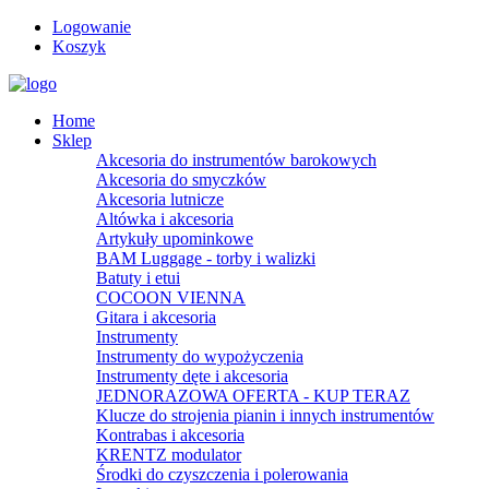
Logowanie
Koszyk
Home
Sklep
Akcesoria do instrumentów barokowych
Akcesoria do smyczków
Akcesoria lutnicze
Altówka i akcesoria
Artykuły upominkowe
BAM Luggage - torby i walizki
Batuty i etui
COCOON VIENNA
Gitara i akcesoria
Instrumenty
Instrumenty do wypożyczenia
Instrumenty dęte i akcesoria
JEDNORAZOWA OFERTA - KUP TERAZ
Klucze do strojenia pianin i innych instrumentów
Kontrabas i akcesoria
KRENTZ modulator
Środki do czyszczenia i polerowania