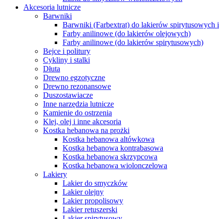
Akcesoria lutnicze
Barwniki
Barwniki (Farbextrat) do lakierów spirytusowych 
Farby anilinowe (do lakierów olejowych)
Farby anilinowe (do lakierów spirytusowych)
Bejce i politury
Cykliny i stalki
Dłuta
Drewno egzotyczne
Drewno rezonansowe
Duszostawiacze
Inne narzędzia lutnicze
Kamienie do ostrzenia
Klej, olej i inne akcesoria
Kostka hebanowa na prożki
Kostka hebanowa altówkowa
Kostka hebanowa kontrabasowa
Kostka hebanowa skrzypcowa
Kostka hebanowa wiolonczelowa
Lakiery
Lakier do smyczków
Lakier olejny
Lakier propolisowy
Lakier retuszerski
Lakier spirytusowy