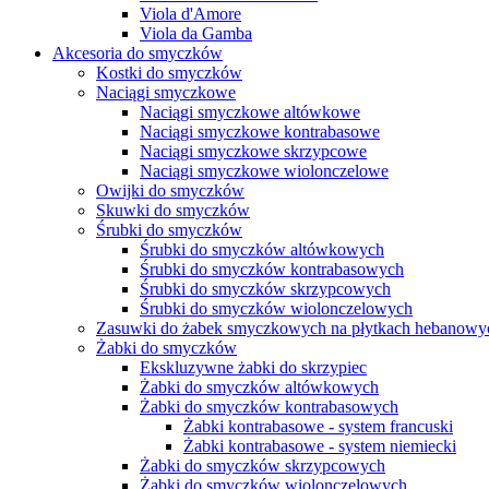
Viola d'Amore
Viola da Gamba
Akcesoria do smyczków
Kostki do smyczków
Naciągi smyczkowe
Naciągi smyczkowe altówkowe
Naciągi smyczkowe kontrabasowe
Naciągi smyczkowe skrzypcowe
Naciągi smyczkowe wiolonczelowe
Owijki do smyczków
Skuwki do smyczków
Śrubki do smyczków
Śrubki do smyczków altówkowych
Śrubki do smyczków kontrabasowych
Śrubki do smyczków skrzypcowych
Śrubki do smyczków wiolonczelowych
Zasuwki do żabek smyczkowych na płytkach hebanowy
Żabki do smyczków
Ekskluzywne żabki do skrzypiec
Żabki do smyczków altówkowych
Żabki do smyczków kontrabasowych
Żabki kontrabasowe - system francuski
Żabki kontrabasowe - system niemiecki
Żabki do smyczków skrzypcowych
Żabki do smyczków wiolonczelowych