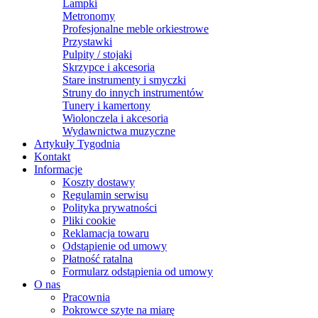
Lampki
Metronomy
Profesjonalne meble orkiestrowe
Przystawki
Pulpity / stojaki
Skrzypce i akcesoria
Stare instrumenty i smyczki
Struny do innych instrumentów
Tunery i kamertony
Wiolonczela i akcesoria
Wydawnictwa muzyczne
Artykuły Tygodnia
Kontakt
Informacje
Koszty dostawy
Regulamin serwisu
Polityka prywatności
Pliki cookie
Reklamacja towaru
Odstąpienie od umowy
Płatność ratalna
Formularz odstąpienia od umowy
O nas
Pracownia
Pokrowce szyte na miarę