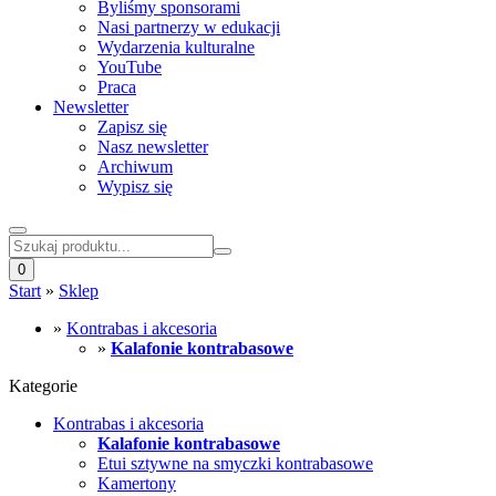
Byliśmy sponsorami
Nasi partnerzy w edukacji
Wydarzenia kulturalne
YouTube
Praca
Newsletter
Zapisz się
Nasz newsletter
Archiwum
Wypisz się
0
Start
»
Sklep
»
Kontrabas i akcesoria
»
Kalafonie kontrabasowe
Kategorie
Kontrabas i akcesoria
Kalafonie kontrabasowe
Etui sztywne na smyczki kontrabasowe
Kamertony