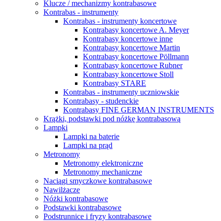
Klucze / mechanizmy kontrabasowe
Kontrabas - instrumenty
Kontrabas - instrumenty koncertowe
Kontrabasy koncertowe A. Meyer
Kontrabasy koncertowe inne
Kontrabasy koncertowe Martin
Kontrabasy koncertowe Pöllmann
Kontrabasy koncertowe Rubner
Kontrabasy koncertowe Stoll
Kontrabasy STARE
Kontrabas - instrumenty uczniowskie
Kontrabasy - studenckie
Kontrabasy FINE GERMAN INSTRUMENTS
Krążki, podstawki pod nóżkę kontrabasową
Lampki
Lampki na baterie
Lampki na prąd
Metronomy
Metronomy elektroniczne
Metronomy mechaniczne
Naciągi smyczkowe kontrabasowe
Nawilżacze
Nóżki kontrabasowe
Podstawki kontrabasowe
Podstrunnice i fryzy kontrabasowe