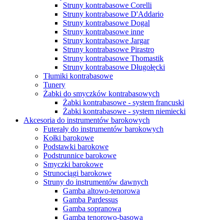
Struny kontrabasowe Corelli
Struny kontrabasowe D'Addario
Struny kontrabasowe Dogal
Struny kontrabasowe inne
Struny kontrabasowe Jargar
Struny kontrabasowe Pirastro
Struny kontrabasowe Thomastik
Struny kontrabasowe Długołęcki
Tłumiki kontrabasowe
Tunery
Żabki do smyczków kontrabasowych
Żabki kontrabasowe - system francuski
Żabki kontrabasowe - system niemiecki
Akcesoria do instrumentów barokowych
Futerały do instrumentów barokowych
Kołki barokowe
Podstawki barokowe
Podstrunnice barokowe
Smyczki barokowe
Strunociągi barokowe
Struny do instrumentów dawnych
Gamba altowo-tenorowa
Gamba Pardessus
Gamba sopranowa
Gamba tenorowo-basowa