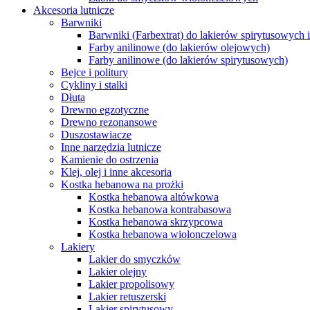
Akcesoria lutnicze
Barwniki
Barwniki (Farbextrat) do lakierów spirytusowych 
Farby anilinowe (do lakierów olejowych)
Farby anilinowe (do lakierów spirytusowych)
Bejce i politury
Cykliny i stalki
Dłuta
Drewno egzotyczne
Drewno rezonansowe
Duszostawiacze
Inne narzędzia lutnicze
Kamienie do ostrzenia
Klej, olej i inne akcesoria
Kostka hebanowa na prożki
Kostka hebanowa altówkowa
Kostka hebanowa kontrabasowa
Kostka hebanowa skrzypcowa
Kostka hebanowa wiolonczelowa
Lakiery
Lakier do smyczków
Lakier olejny
Lakier propolisowy
Lakier retuszerski
Lakier spirytusowy