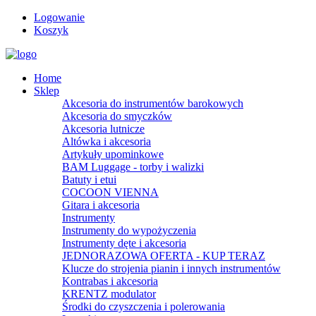
Logowanie
Koszyk
Home
Sklep
Akcesoria do instrumentów barokowych
Akcesoria do smyczków
Akcesoria lutnicze
Altówka i akcesoria
Artykuły upominkowe
BAM Luggage - torby i walizki
Batuty i etui
COCOON VIENNA
Gitara i akcesoria
Instrumenty
Instrumenty do wypożyczenia
Instrumenty dęte i akcesoria
JEDNORAZOWA OFERTA - KUP TERAZ
Klucze do strojenia pianin i innych instrumentów
Kontrabas i akcesoria
KRENTZ modulator
Środki do czyszczenia i polerowania