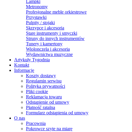
Lampki
Metronomy
Profesjonalne meble orkiestrowe
Przystawki
Pulpity / stojaki
Skrzypce i akcesoria
Stare instrumenty i smyczki
Struny do innych instrumentów
Tunery i kamertony
Wiolonczela i akcesoria
Wydawnictwa muzyczne
Artykuły Tygodnia
Kontakt
Informacje
Koszty dostawy
Regulamin serwisu
Polityka prywatności
Pliki cookie
Reklamacja towaru
Odstąpienie od umowy
Płatność ratalna
Formularz odstąpienia od umowy
O nas
Pracownia
Pokrowce szyte na miarę