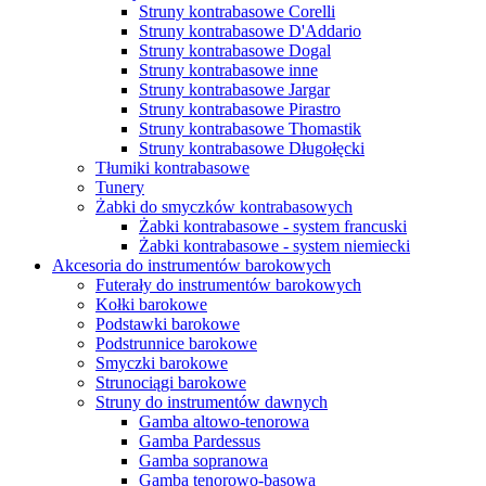
Struny kontrabasowe Corelli
Struny kontrabasowe D'Addario
Struny kontrabasowe Dogal
Struny kontrabasowe inne
Struny kontrabasowe Jargar
Struny kontrabasowe Pirastro
Struny kontrabasowe Thomastik
Struny kontrabasowe Długołęcki
Tłumiki kontrabasowe
Tunery
Żabki do smyczków kontrabasowych
Żabki kontrabasowe - system francuski
Żabki kontrabasowe - system niemiecki
Akcesoria do instrumentów barokowych
Futerały do instrumentów barokowych
Kołki barokowe
Podstawki barokowe
Podstrunnice barokowe
Smyczki barokowe
Strunociągi barokowe
Struny do instrumentów dawnych
Gamba altowo-tenorowa
Gamba Pardessus
Gamba sopranowa
Gamba tenorowo-basowa