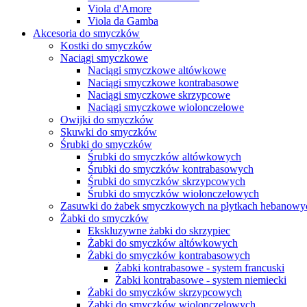
Viola d'Amore
Viola da Gamba
Akcesoria do smyczków
Kostki do smyczków
Naciągi smyczkowe
Naciągi smyczkowe altówkowe
Naciągi smyczkowe kontrabasowe
Naciągi smyczkowe skrzypcowe
Naciągi smyczkowe wiolonczelowe
Owijki do smyczków
Skuwki do smyczków
Śrubki do smyczków
Śrubki do smyczków altówkowych
Śrubki do smyczków kontrabasowych
Śrubki do smyczków skrzypcowych
Śrubki do smyczków wiolonczelowych
Zasuwki do żabek smyczkowych na płytkach hebanowy
Żabki do smyczków
Ekskluzywne żabki do skrzypiec
Żabki do smyczków altówkowych
Żabki do smyczków kontrabasowych
Żabki kontrabasowe - system francuski
Żabki kontrabasowe - system niemiecki
Żabki do smyczków skrzypcowych
Żabki do smyczków wiolonczelowych