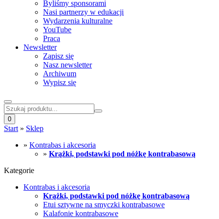
Byliśmy sponsorami
Nasi partnerzy w edukacji
Wydarzenia kulturalne
YouTube
Praca
Newsletter
Zapisz się
Nasz newsletter
Archiwum
Wypisz się
0
Start
»
Sklep
»
Kontrabas i akcesoria
»
Krążki, podstawki pod nóżkę kontrabasową
Kategorie
Kontrabas i akcesoria
Krążki, podstawki pod nóżkę kontrabasową
Etui sztywne na smyczki kontrabasowe
Kalafonie kontrabasowe