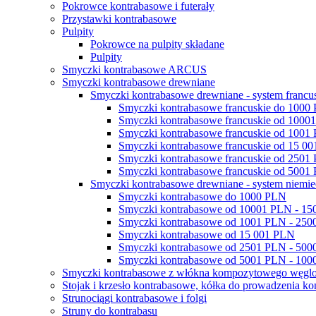
Pokrowce kontrabasowe i futerały
Przystawki kontrabasowe
Pulpity
Pokrowce na pulpity składane
Pulpity
Smyczki kontrabasowe ARCUS
Smyczki kontrabasowe drewniane
Smyczki kontrabasowe drewniane - system francu
Smyczki kontrabasowe francuskie do 1000
Smyczki kontrabasowe francuskie od 100
Smyczki kontrabasowe francuskie od 1001
Smyczki kontrabasowe francuskie od 15 0
Smyczki kontrabasowe francuskie od 2501
Smyczki kontrabasowe francuskie od 500
Smyczki kontrabasowe drewniane - system niemie
Smyczki kontrabasowe do 1000 PLN
Smyczki kontrabasowe od 10001 PLN - 1
Smyczki kontrabasowe od 1001 PLN - 25
Smyczki kontrabasowe od 15 001 PLN
Smyczki kontrabasowe od 2501 PLN - 50
Smyczki kontrabasowe od 5001 PLN - 10
Smyczki kontrabasowe z włókna kompozytowego węgl
Stojak i krzesło kontrabasowe, kółka do prowadzenia ko
Strunociągi kontrabasowe i folgi
Struny do kontrabasu