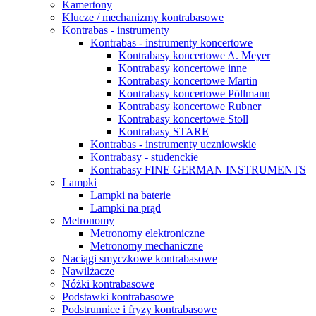
Kamertony
Klucze / mechanizmy kontrabasowe
Kontrabas - instrumenty
Kontrabas - instrumenty koncertowe
Kontrabasy koncertowe A. Meyer
Kontrabasy koncertowe inne
Kontrabasy koncertowe Martin
Kontrabasy koncertowe Pöllmann
Kontrabasy koncertowe Rubner
Kontrabasy koncertowe Stoll
Kontrabasy STARE
Kontrabas - instrumenty uczniowskie
Kontrabasy - studenckie
Kontrabasy FINE GERMAN INSTRUMENTS
Lampki
Lampki na baterie
Lampki na prąd
Metronomy
Metronomy elektroniczne
Metronomy mechaniczne
Naciągi smyczkowe kontrabasowe
Nawilżacze
Nóżki kontrabasowe
Podstawki kontrabasowe
Podstrunnice i fryzy kontrabasowe