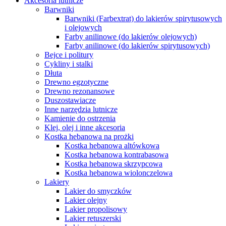
Akcesoria lutnicze
Barwniki
Barwniki (Farbextrat) do lakierów spirytusowych
i olejowych
Farby anilinowe (do lakierów olejowych)
Farby anilinowe (do lakierów spirytusowych)
Bejce i politury
Cykliny i stalki
Dłuta
Drewno egzotyczne
Drewno rezonansowe
Duszostawiacze
Inne narzędzia lutnicze
Kamienie do ostrzenia
Klej, olej i inne akcesoria
Kostka hebanowa na prożki
Kostka hebanowa altówkowa
Kostka hebanowa kontrabasowa
Kostka hebanowa skrzypcowa
Kostka hebanowa wiolonczelowa
Lakiery
Lakier do smyczków
Lakier olejny
Lakier propolisowy
Lakier retuszerski