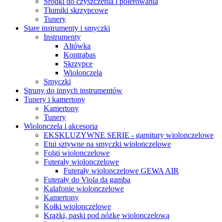
Środki do czyszczenia i polerowania
Tłumiki skrzypcowe
Tunery
Stare instrumenty i smyczki
Instrumenty
Altówka
Kontrabas
Skrzypce
Wiolonczela
Smyczki
Struny do innych instrumentów
Tunery i kamertony
Kamertony
Tunery
Wiolonczela i akcesoria
EKSKLUZYWNE SERIE - garnitury wiolonczelowe
Etui sztywne na smyczki wiolonczelowe
Folgi wiolonczelowe
Futerały wiolonczelowe
Futerały wiolonczelowe GEWA AIR
Futerały do Viola da gamba
Kalafonie wiolonczelowe
Kamertony
Kołki wiolonczelowe
Krążki, paski pod nóżkę wiolonczelową