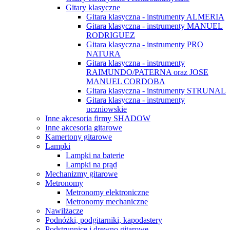
Gitary klasyczne
Gitara klasyczna - instrumenty ALMERIA
Gitara klasyczna - instrumenty MANUEL
RODRIGUEZ
Gitara klasyczna - instrumenty PRO
NATURA
Gitara klasyczna - instrumenty
RAIMUNDO/PATERNA oraz JOSE
MANUEL CORDOBA
Gitara klasyczna - instrumenty STRUNAL
Gitara klasyczna - instrumenty
uczniowskie
Inne akcesoria firmy SHADOW
Inne akcesoria gitarowe
Kamertony gitarowe
Lampki
Lampki na baterie
Lampki na prąd
Mechanizmy gitarowe
Metronomy
Metronomy elektroniczne
Metronomy mechaniczne
Nawilżacze
Podnóżki, podgitarniki, kapodastery
Podstrunnice i drewno gitarowe