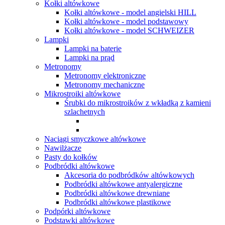
Kołki altówkowe
Kołki altówkowe - model angielski HILL
Kołki altówkowe - model podstawowy
Kołki altówkowe - model SCHWEIZER
Lampki
Lampki na baterie
Lampki na prąd
Metronomy
Metronomy elektroniczne
Metronomy mechaniczne
Mikrostroiki altówkowe
Śrubki do mikrostroików z wkładką z kamieni
szlachetnych
Naciągi smyczkowe altówkowe
Nawilżacze
Pasty do kołków
Podbródki altówkowe
Akcesoria do podbródków altówkowych
Podbródki altówkowe antyalergiczne
Podbródki altówkowe drewniane
Podbródki altówkowe plastikowe
Podpórki altówkowe
Podstawki altówkowe