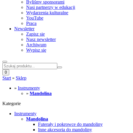
Byliśmy sponsorami
Nasi partnerzy w edukacji
Wydarzenia kulturalne
YouTube
Praca
Newsletter
Zapisz się
Nasz newsletter
Archiwum
Wypisz się
0
Start
»
Sklep
»
Instrumenty
»
Mandolina
Kategorie
Instrumenty
Mandolina
Futerały i pokrowce do mandoliny
Inne akcesoria do mandoliny