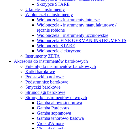
Skrzypce STARE
Ukulele - instrumenty
Wiolonczela - instrumenty
Wiolonczela - instrumenty lutnicze
Wiolonczela - instrumenty manufakturowe /
ręcznie robione
Wiolonczela - instrumenty uczniowskie
Wiolonczela FINE GERMAN INSTRUMENTS
Wiolonczele STARE
Wiolonczele elektryczne
Instrumenty ZETA
Akcesoria do instrumentów barokowych
Futerały do instrumentów barokowych
Kołki barokowe
Podstawki barokowe
Podstrunnice barokowe
Smyczki barokowe
Strunociągi barokowe
Struny do instrumentów dawnych
Gamba altowo-tenorowa
Gamba Pardessus
Gamba sopranowa
Gamba tenorowo-basowa
Viola d'Amore
Viola da Gamba