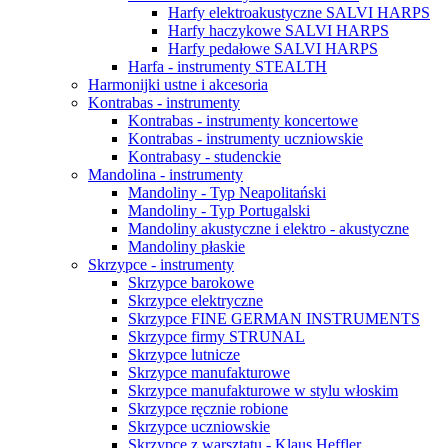
Harfy elektroakustyczne SALVI HARPS
Harfy haczykowe SALVI HARPS
Harfy pedałowe SALVI HARPS
Harfa - instrumenty STEALTH
Harmonijki ustne i akcesoria
Kontrabas - instrumenty
Kontrabas - instrumenty koncertowe
Kontrabas - instrumenty uczniowskie
Kontrabasy - studenckie
Mandolina - instrumenty
Mandoliny - Typ Neapolitański
Mandoliny - Typ Portugalski
Mandoliny akustyczne i elektro - akustyczne
Mandoliny płaskie
Skrzypce - instrumenty
Skrzypce barokowe
Skrzypce elektryczne
Skrzypce FINE GERMAN INSTRUMENTS
Skrzypce firmy STRUNAL
Skrzypce lutnicze
Skrzypce manufakturowe
Skrzypce manufakturowe w stylu włoskim
Skrzypce ręcznie robione
Skrzypce uczniowskie
Skrzypce z warsztatu - Klaus Heffler