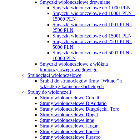
Smyczki wiolonczelowe drewniane
Smyczki wiolonczelowe do 1 000 PLN
Smyczki wiolonczelowe od 10001 PLN -
15000 PLN
Smyczki wiolonczelowe od 1001 PLN -
2500 PLN
Smyczki wiolonczelowe od 15001 PLN
Smyczki wiolonczelowe od 2501 PLN -
5000 PLN
Smyczki wiolonczelowe od 5001 PLN -
10000 PLN
Smyczki wiolonczelowe z włókna
kompozytowego węglowego
Strunociągi wiolonczelowe
Śrubki do strunociągów firmy "Wittner" z
wkładką z kamieni szlachetnych
Struny do wiolonczeli
Struny wiolonczelowe Corelli
Struny wiolonczelowe D'Addario
Struny wiolonczelowe Długołęcki, Toro
Struny wiolonczelowe Dogal
Struny wiolonczelowe inne
Struny wiolonczelowe Jargar
Struny wiolonczelowe Larsen
Struny wiolonczelowe Pirastro