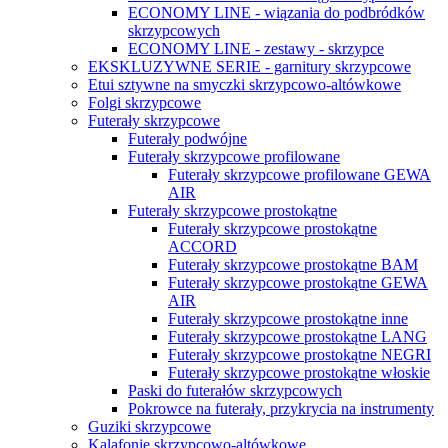
ECONOMY LINE - wiązania do podbródków
skrzypcowych
ECONOMY LINE - zestawy - skrzypce
EKSKLUZYWNE SERIE - garnitury skrzypcowe
Etui sztywne na smyczki skrzypcowo-altówkowe
Folgi skrzypcowe
Futerały skrzypcowe
Futerały podwójne
Futerały skrzypcowe profilowane
Futerały skrzypcowe profilowane GEWA
AIR
Futerały skrzypcowe prostokątne
Futerały skrzypcowe prostokątne
ACCORD
Futerały skrzypcowe prostokątne BAM
Futerały skrzypcowe prostokątne GEWA
AIR
Futerały skrzypcowe prostokątne inne
Futerały skrzypcowe prostokątne LANG
Futerały skrzypcowe prostokątne NEGRI
Futerały skrzypcowe prostokątne włoskie
Paski do futerałów skrzypcowych
Pokrowce na futerały, przykrycia na instrumenty
Guziki skrzypcowe
Kalafonie skrzypcowo-altówkowe