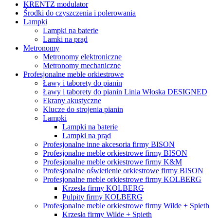
KRENTZ modulator
Środki do czyszczenia i polerowania
Lampki
Lampki na baterie
Lamki na prąd
Metronomy
Metronomy elektroniczne
Metronomy mechaniczne
Profesjonalne meble orkiestrowe
Ławy i taborety do pianin
Ławy i taborety do pianin Linia Włoska DESIGNED
Ekrany akustyczne
Klucze do strojenia pianin
Lampki
Lampki na baterie
Lampki na prąd
Profesjonalne inne akcesoria firmy BISON
Profesjonalne meble orkiestrowe firmy BISON
Profesjonalne meble orkiestrowe firmy K&M
Profesjonalne oświetlenie orkiestrowe firmy BISON
Profesjonalne meble orkiestrowe firmy KOLBERG
Krzesła firmy KOLBERG
Pulpity firmy KOLBERG
Profesjonalne meble orkiestrowe firmy Wilde + Spieth
Krzesła firmy Wilde + Spieth