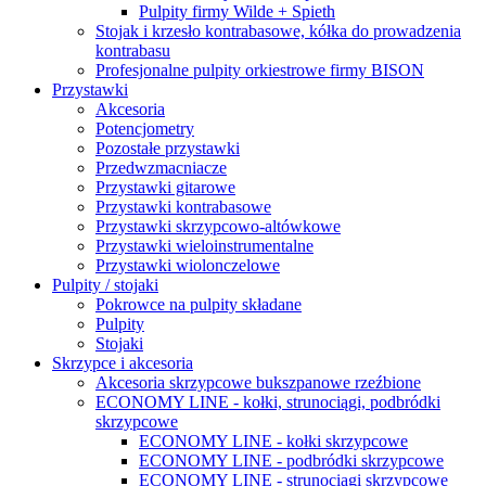
Pulpity firmy Wilde + Spieth
Stojak i krzesło kontrabasowe, kółka do prowadzenia
kontrabasu
Profesjonalne pulpity orkiestrowe firmy BISON
Przystawki
Akcesoria
Potencjometry
Pozostałe przystawki
Przedwzmacniacze
Przystawki gitarowe
Przystawki kontrabasowe
Przystawki skrzypcowo-altówkowe
Przystawki wieloinstrumentalne
Przystawki wiolonczelowe
Pulpity / stojaki
Pokrowce na pulpity składane
Pulpity
Stojaki
Skrzypce i akcesoria
Akcesoria skrzypcowe bukszpanowe rzeźbione
ECONOMY LINE - kołki, strunociągi, podbródki
skrzypcowe
ECONOMY LINE - kołki skrzypcowe
ECONOMY LINE - podbródki skrzypcowe
ECONOMY LINE - strunociągi skrzypcowe