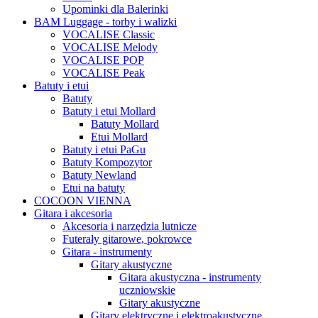
Upominki dla Balerinki
BAM Luggage - torby i walizki
VOCALISE Classic
VOCALISE Melody
VOCALISE POP
VOCALISE Peak
Batuty i etui
Batuty
Batuty i etui Mollard
Batuty Mollard
Etui Mollard
Batuty i etui PaGu
Batuty Kompozytor
Batuty Newland
Etui na batuty
COCOON VIENNA
Gitara i akcesoria
Akcesoria i narzędzia lutnicze
Futerały gitarowe, pokrowce
Gitara - instrumenty
Gitary akustyczne
Gitara akustyczna - instrumenty
uczniowskie
Gitary akustyczne
Gitary elektryczne i elektroakustyczne