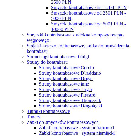
2500 PLN
Smyczki kontrabasowe od 15 001 PLN
Smyczki kontrabasowe od 2501 PLN -
5000 PLN
Smyczki kontrabasowe od 5001 PLN -
10000 PLN
Smyczki kontrabasowe z włókna kompozytowego
węglowego
Stojak i krzesło kontrabasowe, kółka do prowadzenia
kontrabasu
Strunociągi kontrabasowe i folgi
Struny do kontrabasu
Struny kontrabasowe Corelli
Struny kontrabasowe D'Addario
Struny kontrabasowe Dogal
Struny kontrabasowe inne
Struny kontrabasowe Jargar
Struny kontrabasowe Pirastro
Struny kontrabasowe Thomastik
Struny kontrabasowe Długołęcki
Tłumiki kontrabasowe
Tunery
Żabki do smyczków kontrabasowych
Żabki kontrabasowe - system francuski
Żabki kontrabasowe - system niemiecki