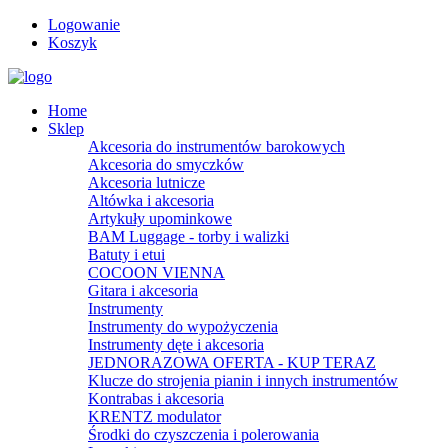
Logowanie
Koszyk
Home
Sklep
Akcesoria do instrumentów barokowych
Akcesoria do smyczków
Akcesoria lutnicze
Altówka i akcesoria
Artykuły upominkowe
BAM Luggage - torby i walizki
Batuty i etui
COCOON VIENNA
Gitara i akcesoria
Instrumenty
Instrumenty do wypożyczenia
Instrumenty dęte i akcesoria
JEDNORAZOWA OFERTA - KUP TERAZ
Klucze do strojenia pianin i innych instrumentów
Kontrabas i akcesoria
KRENTZ modulator
Środki do czyszczenia i polerowania