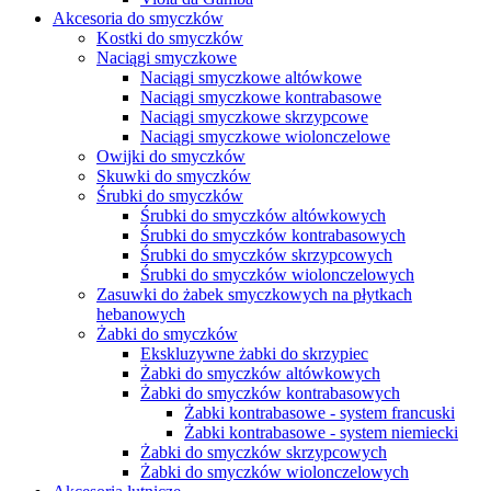
Akcesoria do smyczków
Kostki do smyczków
Naciągi smyczkowe
Naciągi smyczkowe altówkowe
Naciągi smyczkowe kontrabasowe
Naciągi smyczkowe skrzypcowe
Naciągi smyczkowe wiolonczelowe
Owijki do smyczków
Skuwki do smyczków
Śrubki do smyczków
Śrubki do smyczków altówkowych
Śrubki do smyczków kontrabasowych
Śrubki do smyczków skrzypcowych
Śrubki do smyczków wiolonczelowych
Zasuwki do żabek smyczkowych na płytkach
hebanowych
Żabki do smyczków
Ekskluzywne żabki do skrzypiec
Żabki do smyczków altówkowych
Żabki do smyczków kontrabasowych
Żabki kontrabasowe - system francuski
Żabki kontrabasowe - system niemiecki
Żabki do smyczków skrzypcowych
Żabki do smyczków wiolonczelowych