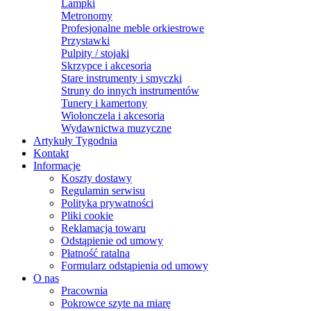
Lampki
Metronomy
Profesjonalne meble orkiestrowe
Przystawki
Pulpity / stojaki
Skrzypce i akcesoria
Stare instrumenty i smyczki
Struny do innych instrumentów
Tunery i kamertony
Wiolonczela i akcesoria
Wydawnictwa muzyczne
Artykuły Tygodnia
Kontakt
Informacje
Koszty dostawy
Regulamin serwisu
Polityka prywatności
Pliki cookie
Reklamacja towaru
Odstąpienie od umowy
Płatność ratalna
Formularz odstąpienia od umowy
O nas
Pracownia
Pokrowce szyte na miarę