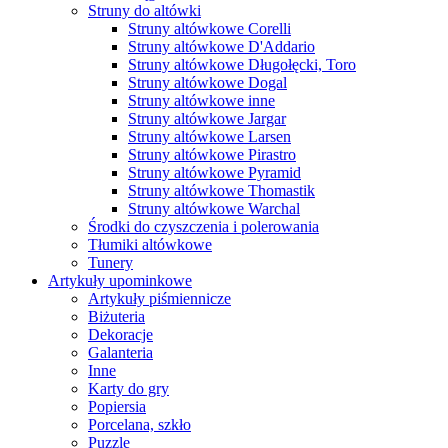
Struny do altówki
Struny altówkowe Corelli
Struny altówkowe D'Addario
Struny altówkowe Długołęcki, Toro
Struny altówkowe Dogal
Struny altówkowe inne
Struny altówkowe Jargar
Struny altówkowe Larsen
Struny altówkowe Pirastro
Struny altówkowe Pyramid
Struny altówkowe Thomastik
Struny altówkowe Warchal
Środki do czyszczenia i polerowania
Tłumiki altówkowe
Tunery
Artykuły upominkowe
Artykuły piśmiennicze
Biżuteria
Dekoracje
Galanteria
Inne
Karty do gry
Popiersia
Porcelana, szkło
Puzzle