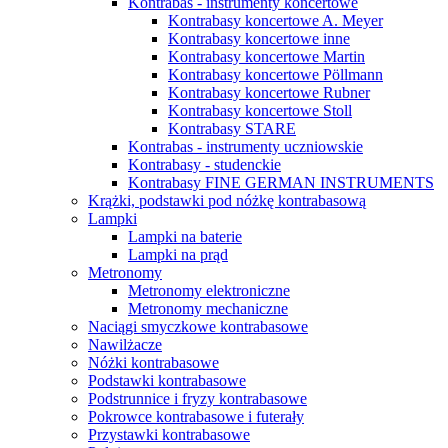
Kontrabas - instrumenty koncertowe
Kontrabasy koncertowe A. Meyer
Kontrabasy koncertowe inne
Kontrabasy koncertowe Martin
Kontrabasy koncertowe Pöllmann
Kontrabasy koncertowe Rubner
Kontrabasy koncertowe Stoll
Kontrabasy STARE
Kontrabas - instrumenty uczniowskie
Kontrabasy - studenckie
Kontrabasy FINE GERMAN INSTRUMENTS
Krążki, podstawki pod nóżkę kontrabasową
Lampki
Lampki na baterie
Lampki na prąd
Metronomy
Metronomy elektroniczne
Metronomy mechaniczne
Naciągi smyczkowe kontrabasowe
Nawilżacze
Nóżki kontrabasowe
Podstawki kontrabasowe
Podstrunnice i fryzy kontrabasowe
Pokrowce kontrabasowe i futerały
Przystawki kontrabasowe