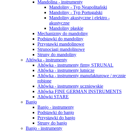
Mandolina - instrumenty
Mandoliny - Typ Neapolitański
Mandoliny - Typ Portugalski
Mandoliny akustyczne i elektro -
akustyczne
Mandoliny płaskie
Mechanizmy do mandoliny
Podstawki do mandoliny
Przystawki mandolinowe
Strunociągi mandolinowe
Struny do mandoliny
Altówka - instrumenty
Altówka - instrumenty firmy STRUNAL
Altówka - instrumenty lutnicze
Altówka - instrumenty manufakturowe / ręcznie
robione
Altówka - instrumenty uczniowskie
Altówka FINE GERMAN INSTRUMENTS
Altówki STARE
Banjo
Banjo - instrumenty
Podstawki do banjo
Przystawki do banjo
Struny do banjo
Banjo - instrumenty