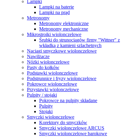
Lampki
Lampki na baterie
Lampki na prąd
Metronomy
Metronomy elektroniczne
Metronomy mechaniczne
Mikrostroiki wiolonczelowe
Śrubki do strunociągów firmy "Wittner" z
wkładką z kamieni szlachetnych
Naciągi smyczkowe wiolonczelowe
Nawilżacze
Nóżki wiolonczelowe
Pasty do kołków
Podstawki wiolonczelowe
Podstrunnice i fryzy wiolonczelowe
Pokrowce wiolonczelowe
Przystawki wiolonczelowe
Pulpity / stojaki
Pokrowce na pulpity składane
Pulpity
Stojaki
Smyczki wiolonczelowe
Korektory do smyczków
Smyczki wiolonczelowe ARCUS
Smyczki wiolonczelowe barokowe