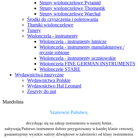
Struny wiolonczelowe Pyramid
Struny wiolonczelowe Thomastik
Struny wiolonczelowe Warchal
Środki do czyszczenia i polerowania
Tłumiki wiolonczelowe
Tunery
Wiolonczela - instrumenty
Wiolonczela - instrumenty lutnicze
Wiolonczela - instrumenty manufakturowe /
ręcznie robione
Wiolonczela - instrumenty uczniowskie
Wiolonczela FINE GERMAN INSTRUMENTS
Wiolonczele STARE
Wydawnictwa muzyczne
Wydawnictwa Polskie
Wydawnictwo Hal Leonard
Zeszyty do nut
Mandolina
Szanowni Państwo,
decydując się na zakup instrumentu w naszej firmie,
nabywają Państwo instrument dobrze przygotowany w każdej klasie cenowej,
gwarantujemy wysokie walory dźwiękowe w zależności od klasy instrumentu.