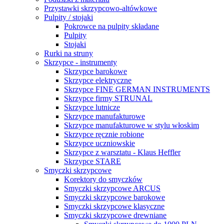
Przystawki skrzypcowo-altówkowe
Pulpity / stojaki
Pokrowce na pulpity składane
Pulpity
Stojaki
Rurki na struny
Skrzypce - instrumenty
Skrzypce barokowe
Skrzypce elektryczne
Skrzypce FINE GERMAN INSTRUMENTS
Skrzypce firmy STRUNAL
Skrzypce lutnicze
Skrzypce manufakturowe
Skrzypce manufakturowe w stylu włoskim
Skrzypce ręcznie robione
Skrzypce uczniowskie
Skrzypce z warsztatu - Klaus Heffler
Skrzypce STARE
Smyczki skrzypcowe
Korektory do smyczków
Smyczki skrzypcowe ARCUS
Smyczki skrzypcowe barokowe
Smyczki skrzypcowe klasyczne
Smyczki skrzypcowe drewniane