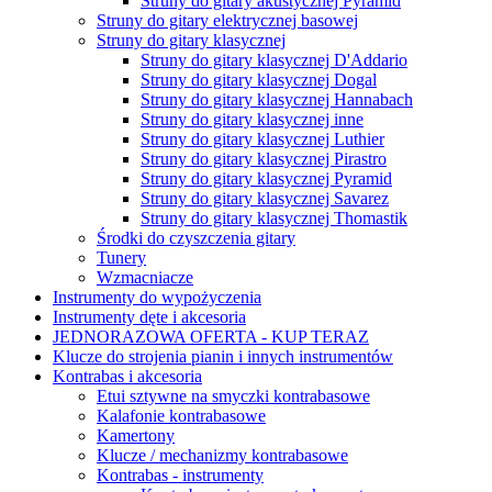
Struny do gitary akustycznej Pyramid
Struny do gitary elektrycznej basowej
Struny do gitary klasycznej
Struny do gitary klasycznej D'Addario
Struny do gitary klasycznej Dogal
Struny do gitary klasycznej Hannabach
Struny do gitary klasycznej inne
Struny do gitary klasycznej Luthier
Struny do gitary klasycznej Pirastro
Struny do gitary klasycznej Pyramid
Struny do gitary klasycznej Savarez
Struny do gitary klasycznej Thomastik
Środki do czyszczenia gitary
Tunery
Wzmacniacze
Instrumenty do wypożyczenia
Instrumenty dęte i akcesoria
JEDNORAZOWA OFERTA - KUP TERAZ
Klucze do strojenia pianin i innych instrumentów
Kontrabas i akcesoria
Etui sztywne na smyczki kontrabasowe
Kalafonie kontrabasowe
Kamertony
Klucze / mechanizmy kontrabasowe
Kontrabas - instrumenty