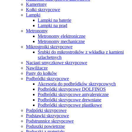
Kamertony
Kołki skrzypcowe
Lampki
Lampki na baterie
Lampki na prąd
Metronomy
Metronomy elektroniczne
Metronomy mechaniczne
Mikrostroiki skrzypcowe
Śrubki do mikrostroików z wkładką z kamieni
szlachetnych
Naciągi smyczkowe skrzypcowe
Nawilżacze
Pasty do kołków
Podbródki skrzypcowe
Akcesoria do podbródków skrzypcowych
Podbródki skrzypcowe DOLFINOS
Podbródki skrzypcowe antyalergiczne
Podbródki skrzypcowe drewniane
Podbródki skrzypcowe plastikowe
Podpórki skrzypcowe
Podstawki skrzypcowe
Podstrunnice skrzypcowe
Poduszki powietrzne
Poduszki z materiału