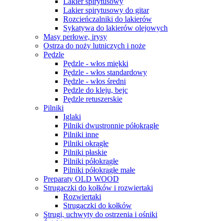
Lakier spirytusowy
Lakier spirytusowy do gitar
Rozcieńczalniki do lakierów
Sykatywa do lakierów olejowych
Masy perłowe, irysy
Ostrza do noży lutniczych i noże
Pędzle
Pędzle - włos miękki
Pędzle - włos standardowy
Pędzle - włos średni
Pędzle do kleju, bejc
Pędzle retuszerskie
Pilniki
Iglaki
Pilniki dwustronnie półokrągłe
Pilniki inne
Pilniki okrągłe
Pilniki płaskie
Pilniki półokrągłe
Pilniki półokrągłe małe
Preparaty OLD WOOD
Strugaczki do kołków i rozwiertaki
Rozwiertaki
Strugaczki do kołków
Strugi, uchwyty do ostrzenia i ośniki