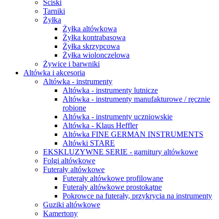
Ściski
Tarniki
Żyłka
Żyłka altówkowa
Żyłka kontrabasowa
Żyłka skrzypcowa
Żyłka wiolonczelowa
Żywice i barwniki
Altówka i akcesoria
Altówka - instrumenty
Altówka - instrumenty lutnicze
Altówka - instrumenty manufakturowe / ręcznie
robione
Altówka - instrumenty uczniowskie
Altówka - Klaus Heffler
Altówka FINE GERMAN INSTRUMENTS
Altówki STARE
EKSKLUZYWNE SERIE - garnitury altówkowe
Folgi altówkowe
Futerały altówkowe
Futerały altówkowe profilowane
Futerały altówkowe prostokątne
Pokrowce na futerały, przykrycia na instrumenty
Guziki altówkowe
Kamertony