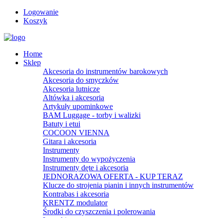
Logowanie
Koszyk
Home
Sklep
Akcesoria do instrumentów barokowych
Akcesoria do smyczków
Akcesoria lutnicze
Altówka i akcesoria
Artykuły upominkowe
BAM Luggage - torby i walizki
Batuty i etui
COCOON VIENNA
Gitara i akcesoria
Instrumenty
Instrumenty do wypożyczenia
Instrumenty dęte i akcesoria
JEDNORAZOWA OFERTA - KUP TERAZ
Klucze do strojenia pianin i innych instrumentów
Kontrabas i akcesoria
KRENTZ modulator
Środki do czyszczenia i polerowania