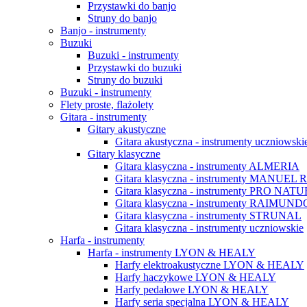
Przystawki do banjo
Struny do banjo
Banjo - instrumenty
Buzuki
Buzuki - instrumenty
Przystawki do buzuki
Struny do buzuki
Buzuki - instrumenty
Flety proste, flażolety
Gitara - instrumenty
Gitary akustyczne
Gitara akustyczna - instrumenty uczniowski
Gitary klasyczne
Gitara klasyczna - instrumenty ALMERIA
Gitara klasyczna - instrumenty MANUE
Gitara klasyczna - instrumenty PRO NAT
Gitara klasyczna - instrumenty RAI
Gitara klasyczna - instrumenty STRUNAL
Gitara klasyczna - instrumenty uczniowskie
Harfa - instrumenty
Harfa - instrumenty LYON & HEALY
Harfy elektroakustyczne LYON & HEALY
Harfy haczykowe LYON & HEALY
Harfy pedałowe LYON & HEALY
Harfy seria specjalna LYON & HEALY