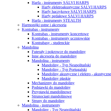
Harfa - instrumenty SALVI HARPS
Harfy elektroakustyczne SALVI HARPS
Harfy haczykowe SALVI HARPS
Harfy pedałowe SALVI HARPS
Harfa - instrumenty STEALTH
Harmonijki ustne i akcesoria
Kontrabas - instrumenty
Kontrabas - instrumenty koncertowe
Kontrabas - instrumenty uczniowskie
Kontrabasy - studenckie
Mandolina
Futerały i pokrowce do mandoliny
Inne akcesoria do mandoliny
Mandolina - instrumenty
Mandoliny - Typ Neapolitański
Mandoliny - Typ Portugalski
Mandoliny akustyczne i elektro - akustyczn
Mandoliny płaskie
Mechanizmy do mandoliny
Podstawki do mandoliny
Przystawki mandolinowe
Strunociągi mandolinowe
Struny do mandoliny
Mandolina - instrumenty
Mandoliny - Typ Neapolitański