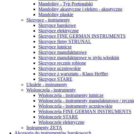
Mandoliny - Typ Portugalski
Mandoliny akustyczne i elektro - akustyczne
Mandoliny płaskie
Skrzypce - instrumenty
Skrzypce barokowe
Skrzypce elektryczne
Skrzypce FINE GERMAN INSTRUMENTS
Skrzypce firmy STRUNAL
Skrzypce lutnicze
Skrzypce manufakturowe
Skrzypce manufakturowe w stylu włoskim
Skrzypce ręcznie robione
Skrzypce uczniowskie
Skrzypce z warsztatu - Klaus Heffler
Skrzypce STARE
Ukulele - instrumenty
Wiolonczela - instrumenty
Wiolonczela - instrumenty lutnicze
Wiolonczela - instrumenty manufakturowe / ręczni
Wiolonczela - instrumenty uczniowskie
Wiolonczela FINE GERMAN INSTRUMENTS
Wiolonczele STARE
Wiolonczele elektryczne
Instrumenty ZETA
Akcesoria do instrumentów barokowych