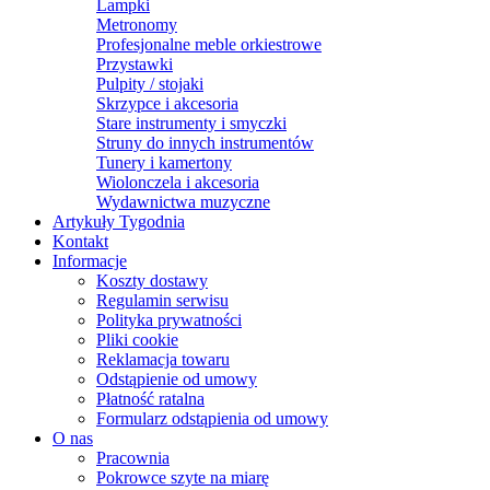
Lampki
Metronomy
Profesjonalne meble orkiestrowe
Przystawki
Pulpity / stojaki
Skrzypce i akcesoria
Stare instrumenty i smyczki
Struny do innych instrumentów
Tunery i kamertony
Wiolonczela i akcesoria
Wydawnictwa muzyczne
Artykuły Tygodnia
Kontakt
Informacje
Koszty dostawy
Regulamin serwisu
Polityka prywatności
Pliki cookie
Reklamacja towaru
Odstąpienie od umowy
Płatność ratalna
Formularz odstąpienia od umowy
O nas
Pracownia
Pokrowce szyte na miarę