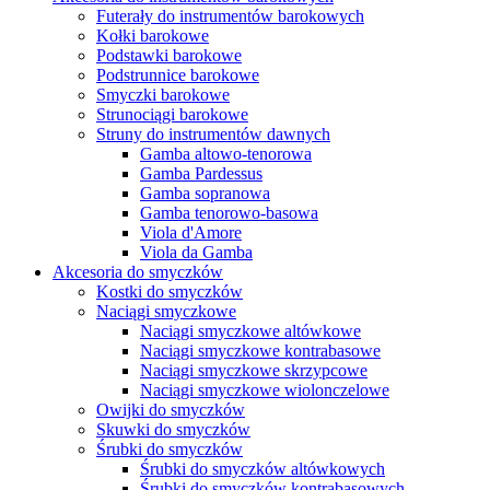
Futerały do instrumentów barokowych
Kołki barokowe
Podstawki barokowe
Podstrunnice barokowe
Smyczki barokowe
Strunociągi barokowe
Struny do instrumentów dawnych
Gamba altowo-tenorowa
Gamba Pardessus
Gamba sopranowa
Gamba tenorowo-basowa
Viola d'Amore
Viola da Gamba
Akcesoria do smyczków
Kostki do smyczków
Naciągi smyczkowe
Naciągi smyczkowe altówkowe
Naciągi smyczkowe kontrabasowe
Naciągi smyczkowe skrzypcowe
Naciągi smyczkowe wiolonczelowe
Owijki do smyczków
Skuwki do smyczków
Śrubki do smyczków
Śrubki do smyczków altówkowych
Śrubki do smyczków kontrabasowych