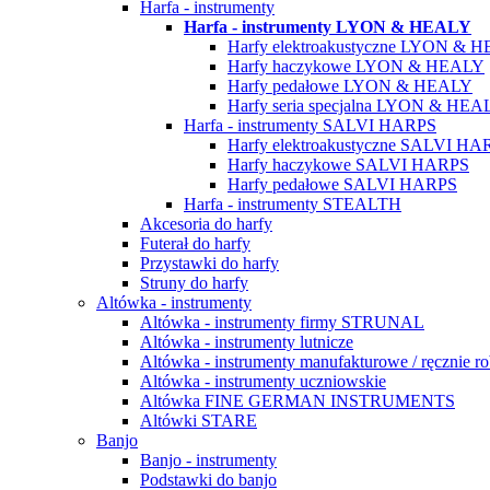
Harfa - instrumenty
Harfa - instrumenty LYON & HEALY
Harfy elektroakustyczne LYON & 
Harfy haczykowe LYON & HEALY
Harfy pedałowe LYON & HEALY
Harfy seria specjalna LYON & HEA
Harfa - instrumenty SALVI HARPS
Harfy elektroakustyczne SALVI HA
Harfy haczykowe SALVI HARPS
Harfy pedałowe SALVI HARPS
Harfa - instrumenty STEALTH
Akcesoria do harfy
Futerał do harfy
Przystawki do harfy
Struny do harfy
Altówka - instrumenty
Altówka - instrumenty firmy STRUNAL
Altówka - instrumenty lutnicze
Altówka - instrumenty manufakturowe / ręcznie r
Altówka - instrumenty uczniowskie
Altówka FINE GERMAN INSTRUMENTS
Altówki STARE
Banjo
Banjo - instrumenty
Podstawki do banjo