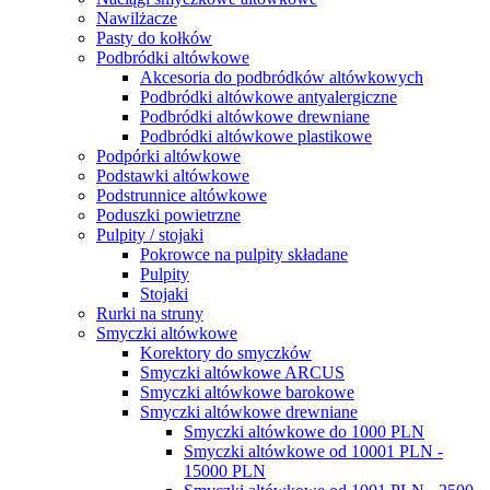
Nawilżacze
Pasty do kołków
Podbródki altówkowe
Akcesoria do podbródków altówkowych
Podbródki altówkowe antyalergiczne
Podbródki altówkowe drewniane
Podbródki altówkowe plastikowe
Podpórki altówkowe
Podstawki altówkowe
Podstrunnice altówkowe
Poduszki powietrzne
Pulpity / stojaki
Pokrowce na pulpity składane
Pulpity
Stojaki
Rurki na struny
Smyczki altówkowe
Korektory do smyczków
Smyczki altówkowe ARCUS
Smyczki altówkowe barokowe
Smyczki altówkowe drewniane
Smyczki altówkowe do 1000 PLN
Smyczki altówkowe od 10001 PLN -
15000 PLN