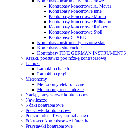
Kontrabas - instrumenty koncertowe
Kontrabasy koncertowe A. Meyer
Kontrabasy koncertowe inne
Kontrabasy koncertowe Martin
Kontrabasy koncertowe Pöllmann
Kontrabasy koncertowe Rubner
Kontrabasy koncertowe Stoll
Kontrabasy STARE
Kontrabas - instrumenty uczniowskie
Kontrabasy - studenckie
Kontrabasy FINE GERMAN INSTRUMENTS
Krążki, podstawki pod nóżkę kontrabasową
Lampki
Lampki na baterie
Lampki na prąd
Metronomy
Metronomy elektroniczne
Metronomy mechaniczne
Naciągi smyczkowe kontrabasowe
Nawilżacze
Nóżki kontrabasowe
Podstawki kontrabasowe
Podstrunnice i fryzy kontrabasowe
Pokrowce kontrabasowe i futerały
Przystawki kontrabasowe