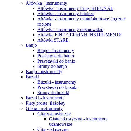
Altówka - instrumenty
Altówka - instrumenty firmy STRUNAL
Altówka - instrumenty lutnicze
Altówka - instrumenty manufakturowe / ręcznie
robione
Altówka - instrumenty uczniowskie
Altówka FINE GERMAN INSTRUMENTS
Altówki STARE
Banjo
Banjo - instrumenty
Podstawki do banjo
Przystawki do banjo
Struny do banjo
Banjo - instrumenty
Buzuki
Buzuki - instrumenty
Przystawki do buzuki
Struny do buzuki
Buzuki - instrumenty
Flety proste, flażolety
Gitara - instrumenty
Gitary akustyczne
Gitara akustyczna - instrumenty
uczniowskie
Gitary klasyczne