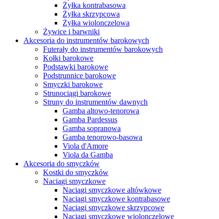
Żyłka kontrabasowa
Żyłka skrzypcowa
Żyłka wiolonczelowa
Żywice i barwniki
Akcesoria do instrumentów barokowych
Futerały do instrumentów barokowych
Kołki barokowe
Podstawki barokowe
Podstrunnice barokowe
Smyczki barokowe
Strunociągi barokowe
Struny do instrumentów dawnych
Gamba altowo-tenorowa
Gamba Pardessus
Gamba sopranowa
Gamba tenorowo-basowa
Viola d'Amore
Viola da Gamba
Akcesoria do smyczków
Kostki do smyczków
Naciągi smyczkowe
Naciągi smyczkowe altówkowe
Naciągi smyczkowe kontrabasowe
Naciągi smyczkowe skrzypcowe
Naciągi smyczkowe wiolonczelowe