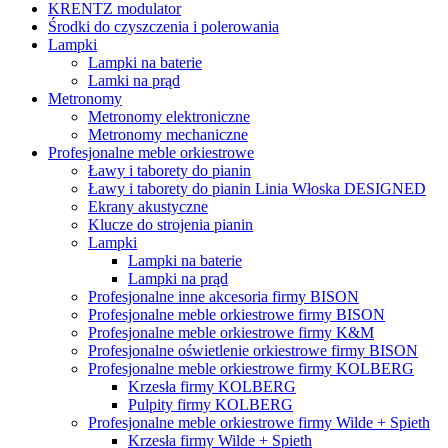
KRENTZ modulator
Środki do czyszczenia i polerowania
Lampki
Lampki na baterie
Lamki na prąd
Metronomy
Metronomy elektroniczne
Metronomy mechaniczne
Profesjonalne meble orkiestrowe
Ławy i taborety do pianin
Ławy i taborety do pianin Linia Włoska DESIGNED
Ekrany akustyczne
Klucze do strojenia pianin
Lampki
Lampki na baterie
Lampki na prąd
Profesjonalne inne akcesoria firmy BISON
Profesjonalne meble orkiestrowe firmy BISON
Profesjonalne meble orkiestrowe firmy K&M
Profesjonalne oświetlenie orkiestrowe firmy BISON
Profesjonalne meble orkiestrowe firmy KOLBERG
Krzesła firmy KOLBERG
Pulpity firmy KOLBERG
Profesjonalne meble orkiestrowe firmy Wilde + Spieth
Krzesła firmy Wilde + Spieth