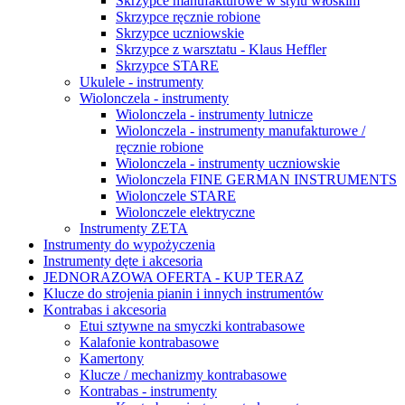
Skrzypce manufakturowe w stylu włoskim
Skrzypce ręcznie robione
Skrzypce uczniowskie
Skrzypce z warsztatu - Klaus Heffler
Skrzypce STARE
Ukulele - instrumenty
Wiolonczela - instrumenty
Wiolonczela - instrumenty lutnicze
Wiolonczela - instrumenty manufakturowe /
ręcznie robione
Wiolonczela - instrumenty uczniowskie
Wiolonczela FINE GERMAN INSTRUMENTS
Wiolonczele STARE
Wiolonczele elektryczne
Instrumenty ZETA
Instrumenty do wypożyczenia
Instrumenty dęte i akcesoria
JEDNORAZOWA OFERTA - KUP TERAZ
Klucze do strojenia pianin i innych instrumentów
Kontrabas i akcesoria
Etui sztywne na smyczki kontrabasowe
Kalafonie kontrabasowe
Kamertony
Klucze / mechanizmy kontrabasowe
Kontrabas - instrumenty