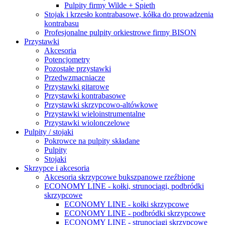
Pulpity firmy Wilde + Spieth
Stojak i krzesło kontrabasowe, kółka do prowadzenia
kontrabasu
Profesjonalne pulpity orkiestrowe firmy BISON
Przystawki
Akcesoria
Potencjometry
Pozostałe przystawki
Przedwzmacniacze
Przystawki gitarowe
Przystawki kontrabasowe
Przystawki skrzypcowo-altówkowe
Przystawki wieloinstrumentalne
Przystawki wiolonczelowe
Pulpity / stojaki
Pokrowce na pulpity składane
Pulpity
Stojaki
Skrzypce i akcesoria
Akcesoria skrzypcowe bukszpanowe rzeźbione
ECONOMY LINE - kołki, strunociągi, podbródki
skrzypcowe
ECONOMY LINE - kołki skrzypcowe
ECONOMY LINE - podbródki skrzypcowe
ECONOMY LINE - strunociągi skrzypcowe