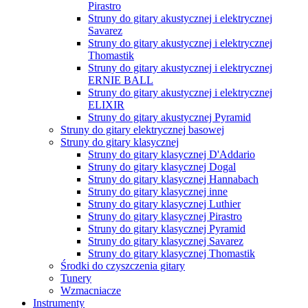
Pirastro
Struny do gitary akustycznej i elektrycznej
Savarez
Struny do gitary akustycznej i elektrycznej
Thomastik
Struny do gitary akustycznej i elektrycznej
ERNIE BALL
Struny do gitary akustycznej i elektrycznej
ELIXIR
Struny do gitary akustycznej Pyramid
Struny do gitary elektrycznej basowej
Struny do gitary klasycznej
Struny do gitary klasycznej D'Addario
Struny do gitary klasycznej Dogal
Struny do gitary klasycznej Hannabach
Struny do gitary klasycznej inne
Struny do gitary klasycznej Luthier
Struny do gitary klasycznej Pirastro
Struny do gitary klasycznej Pyramid
Struny do gitary klasycznej Savarez
Struny do gitary klasycznej Thomastik
Środki do czyszczenia gitary
Tunery
Wzmacniacze
Instrumenty