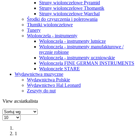
Struny wiolonczelowe Pyramid
Struny wiolonczelowe Thomastik
Struny wiolonczelowe Warchal
Środki do czyszczenia i polerowania
Tłumiki wiolonczelowe
Tunery
Wiolonczela - instrumenty
Wiolonczela - instrumenty lutnicze
Wiolonczela - instrumenty manufakturowe /
ręcznie robione
Wiolonczela - instrumenty uczniowskie
Wiolonczela FINE GERMAN INSTRUMENTS
Wiolonczele STARE
Wydawnictwa muzyczne
Wydawnictwa Polskie
Wydawnictwo Hal Leonard
Zeszyty do nut
View as:
siatka
lista
1