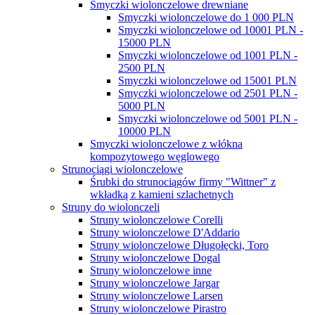
Smyczki wiolonczelowe drewniane
Smyczki wiolonczelowe do 1 000 PLN
Smyczki wiolonczelowe od 10001 PLN -
15000 PLN
Smyczki wiolonczelowe od 1001 PLN -
2500 PLN
Smyczki wiolonczelowe od 15001 PLN
Smyczki wiolonczelowe od 2501 PLN -
5000 PLN
Smyczki wiolonczelowe od 5001 PLN -
10000 PLN
Smyczki wiolonczelowe z włókna
kompozytowego węglowego
Strunociągi wiolonczelowe
Śrubki do strunociągów firmy "Wittner" z
wkładką z kamieni szlachetnych
Struny do wiolonczeli
Struny wiolonczelowe Corelli
Struny wiolonczelowe D'Addario
Struny wiolonczelowe Długołęcki, Toro
Struny wiolonczelowe Dogal
Struny wiolonczelowe inne
Struny wiolonczelowe Jargar
Struny wiolonczelowe Larsen
Struny wiolonczelowe Pirastro