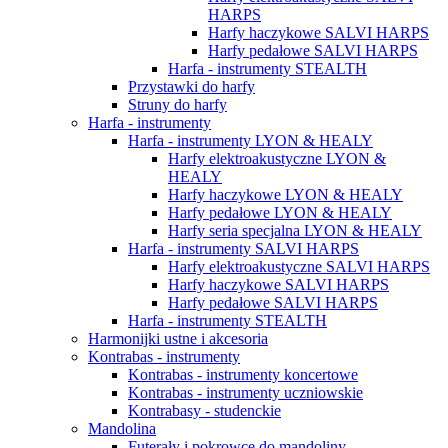
HARPS
Harfy haczykowe SALVI HARPS
Harfy pedałowe SALVI HARPS
Harfa - instrumenty STEALTH
Przystawki do harfy
Struny do harfy
Harfa - instrumenty
Harfa - instrumenty LYON & HEALY
Harfy elektroakustyczne LYON &
HEALY
Harfy haczykowe LYON & HEALY
Harfy pedałowe LYON & HEALY
Harfy seria specjalna LYON & HEALY
Harfa - instrumenty SALVI HARPS
Harfy elektroakustyczne SALVI HARPS
Harfy haczykowe SALVI HARPS
Harfy pedałowe SALVI HARPS
Harfa - instrumenty STEALTH
Harmonijki ustne i akcesoria
Kontrabas - instrumenty
Kontrabas - instrumenty koncertowe
Kontrabas - instrumenty uczniowskie
Kontrabasy - studenckie
Mandolina
Futerały i pokrowce do mandoliny