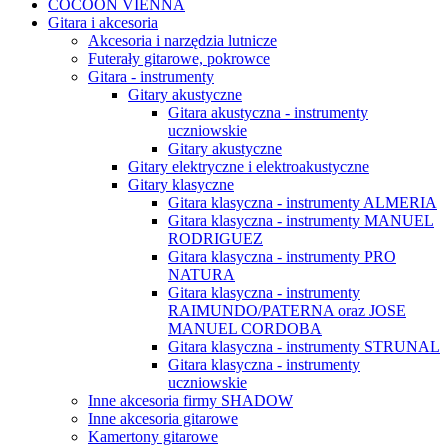
COCOON VIENNA
Gitara i akcesoria
Akcesoria i narzędzia lutnicze
Futerały gitarowe, pokrowce
Gitara - instrumenty
Gitary akustyczne
Gitara akustyczna - instrumenty
uczniowskie
Gitary akustyczne
Gitary elektryczne i elektroakustyczne
Gitary klasyczne
Gitara klasyczna - instrumenty ALMERIA
Gitara klasyczna - instrumenty MANUEL
RODRIGUEZ
Gitara klasyczna - instrumenty PRO
NATURA
Gitara klasyczna - instrumenty
RAIMUNDO/PATERNA oraz JOSE
MANUEL CORDOBA
Gitara klasyczna - instrumenty STRUNAL
Gitara klasyczna - instrumenty
uczniowskie
Inne akcesoria firmy SHADOW
Inne akcesoria gitarowe
Kamertony gitarowe