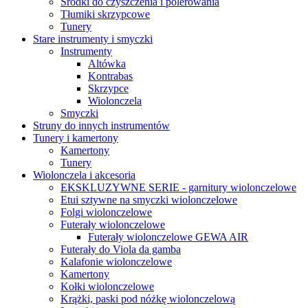
Środki do czyszczenia i polerowania
Tłumiki skrzypcowe
Tunery
Stare instrumenty i smyczki
Instrumenty
Altówka
Kontrabas
Skrzypce
Wiolonczela
Smyczki
Struny do innych instrumentów
Tunery i kamertony
Kamertony
Tunery
Wiolonczela i akcesoria
EKSKLUZYWNE SERIE - garnitury wiolonczelowe
Etui sztywne na smyczki wiolonczelowe
Folgi wiolonczelowe
Futerały wiolonczelowe
Futerały wiolonczelowe GEWA AIR
Futerały do Viola da gamba
Kalafonie wiolonczelowe
Kamertony
Kołki wiolonczelowe
Krążki, paski pod nóżkę wiolonczelową