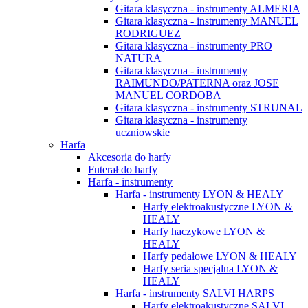
Gitara klasyczna - instrumenty ALMERIA
Gitara klasyczna - instrumenty MANUEL
RODRIGUEZ
Gitara klasyczna - instrumenty PRO
NATURA
Gitara klasyczna - instrumenty
RAIMUNDO/PATERNA oraz JOSE
MANUEL CORDOBA
Gitara klasyczna - instrumenty STRUNAL
Gitara klasyczna - instrumenty
uczniowskie
Harfa
Akcesoria do harfy
Futerał do harfy
Harfa - instrumenty
Harfa - instrumenty LYON & HEALY
Harfy elektroakustyczne LYON &
HEALY
Harfy haczykowe LYON &
HEALY
Harfy pedałowe LYON & HEALY
Harfy seria specjalna LYON &
HEALY
Harfa - instrumenty SALVI HARPS
Harfy elektroakustyczne SALVI