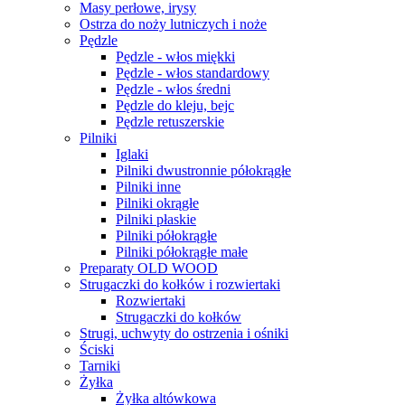
Masy perłowe, irysy
Ostrza do noży lutniczych i noże
Pędzle
Pędzle - włos miękki
Pędzle - włos standardowy
Pędzle - włos średni
Pędzle do kleju, bejc
Pędzle retuszerskie
Pilniki
Iglaki
Pilniki dwustronnie półokrągłe
Pilniki inne
Pilniki okrągłe
Pilniki płaskie
Pilniki półokrągłe
Pilniki półokrągłe małe
Preparaty OLD WOOD
Strugaczki do kołków i rozwiertaki
Rozwiertaki
Strugaczki do kołków
Strugi, uchwyty do ostrzenia i ośniki
Ściski
Tarniki
Żyłka
Żyłka altówkowa