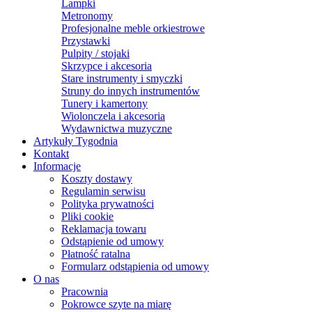
Lampki
Metronomy
Profesjonalne meble orkiestrowe
Przystawki
Pulpity / stojaki
Skrzypce i akcesoria
Stare instrumenty i smyczki
Struny do innych instrumentów
Tunery i kamertony
Wiolonczela i akcesoria
Wydawnictwa muzyczne
Artykuły Tygodnia
Kontakt
Informacje
Koszty dostawy
Regulamin serwisu
Polityka prywatności
Pliki cookie
Reklamacja towaru
Odstąpienie od umowy
Płatność ratalna
Formularz odstąpienia od umowy
O nas
Pracownia
Pokrowce szyte na miarę