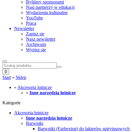
Byliśmy sponsorami
Nasi partnerzy w edukacji
Wydarzenia kulturalne
YouTube
Praca
Newsletter
Zapisz się
Nasz newsletter
Archiwum
Wypisz się
0
Start
»
Sklep
»
Akcesoria lutnicze
»
Inne narzędzia lutnicze
Kategorie
Akcesoria lutnicze
Inne narzędzia lutnicze
Barwniki
Barwniki (Farbextrat) do lakierów spirytusowych