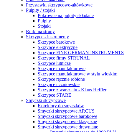
Przystawki skrzypcowo-altówkowe
Pulpity / stojaki
Pokrowce na pulpity składane
Pulpity
Stojaki
Rurki na struny
Skrzypce - instrumenty
Skrzypce barokowe
Skrzypce elektryczne
Skrzypce FINE GERMAN INSTRUMENTS
Skrzypce firmy STRUNAL
Skrzypce lutnicze
Skrzypce manufakturowe
Skrzypce manufakturowe w stylu włoskim
Skrzypce ręcznie robione
Skrzypce uczniowskie
Skrzypce z warsztatu - Klaus Heffler
Skrzypce STARE
Smyczki skrzypcowe
Korektory do smyczków
Smyczki skrzypcowe ARCUS
Smyczki skrzypcowe barokowe
Smyczki skrzypcowe klasyczne
Smyczki skrzypcowe drewniane