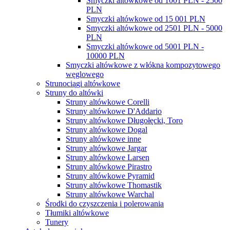
Smyczki altówkowe od 1001 PLN - 2500
PLN
Smyczki altówkowe od 15 001 PLN
Smyczki altówkowe od 2501 PLN - 5000
PLN
Smyczki altówkowe od 5001 PLN -
10000 PLN
Smyczki altówkowe z włókna kompozytowego
węglowego
Strunociągi altówkowe
Struny do altówki
Struny altówkowe Corelli
Struny altówkowe D'Addario
Struny altówkowe Długołęcki, Toro
Struny altówkowe Dogal
Struny altówkowe inne
Struny altówkowe Jargar
Struny altówkowe Larsen
Struny altówkowe Pirastro
Struny altówkowe Pyramid
Struny altówkowe Thomastik
Struny altówkowe Warchal
Środki do czyszczenia i polerowania
Tłumiki altówkowe
Tunery