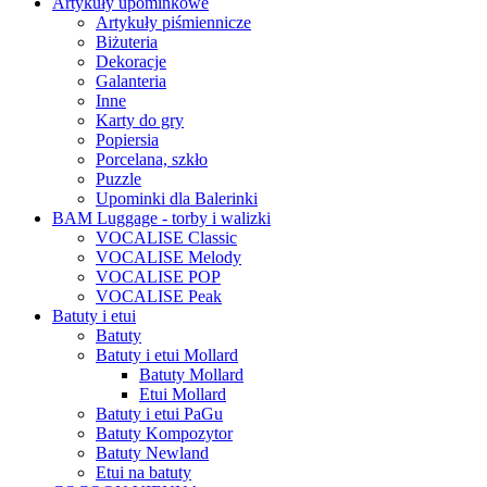
Artykuły upominkowe
Artykuły piśmiennicze
Biżuteria
Dekoracje
Galanteria
Inne
Karty do gry
Popiersia
Porcelana, szkło
Puzzle
Upominki dla Balerinki
BAM Luggage - torby i walizki
VOCALISE Classic
VOCALISE Melody
VOCALISE POP
VOCALISE Peak
Batuty i etui
Batuty
Batuty i etui Mollard
Batuty Mollard
Etui Mollard
Batuty i etui PaGu
Batuty Kompozytor
Batuty Newland
Etui na batuty