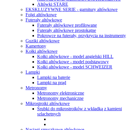
Altówki STARE
EKSKLUZYWNE SERIE - garnitury altówkowe
Folgi altówkowe
Futerały altówkowe
Futerały altówkowe profilowane
Futerały altówkowe prostokątne
Pokrowce na futerały, przykrycia na instrumenty
Guziki altówkowe
Kamertony
Kołki altówkowe
Kołki altówkowe - model angielski HILL
Kołki altówkowe - model podstawowy
Kołki altówkowe - model SCHWEIZER
Lampki
Lampki na baterie
Lampki na prąd
Metronomy
Metronomy elektroniczne
Metronomy mechaniczne
Mikrostroiki altówkowe
Śrubki do mikrostroików z wkładką z kamieni
szlachetnych
Naciągi smyczkowe altówkowe