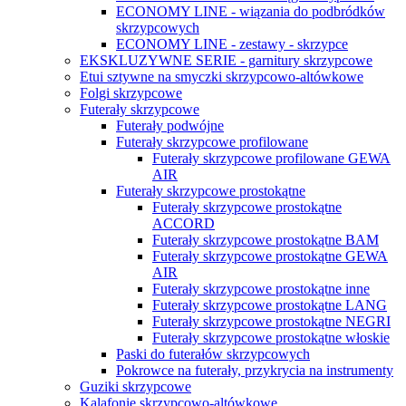
ECONOMY LINE - wiązania do podbródków
skrzypcowych
ECONOMY LINE - zestawy - skrzypce
EKSKLUZYWNE SERIE - garnitury skrzypcowe
Etui sztywne na smyczki skrzypcowo-altówkowe
Folgi skrzypcowe
Futerały skrzypcowe
Futerały podwójne
Futerały skrzypcowe profilowane
Futerały skrzypcowe profilowane GEWA
AIR
Futerały skrzypcowe prostokątne
Futerały skrzypcowe prostokątne
ACCORD
Futerały skrzypcowe prostokątne BAM
Futerały skrzypcowe prostokątne GEWA
AIR
Futerały skrzypcowe prostokątne inne
Futerały skrzypcowe prostokątne LANG
Futerały skrzypcowe prostokątne NEGRI
Futerały skrzypcowe prostokątne włoskie
Paski do futerałów skrzypcowych
Pokrowce na futerały, przykrycia na instrumenty
Guziki skrzypcowe
Kalafonie skrzypcowo-altówkowe