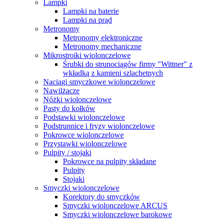
Lampki
Lampki na baterie
Lampki na prąd
Metronomy
Metronomy elektroniczne
Metronomy mechaniczne
Mikrostroiki wiolonczelowe
Śrubki do strunociągów firmy "Wittner" z
wkładką z kamieni szlachetnych
Naciągi smyczkowe wiolonczelowe
Nawilżacze
Nóżki wiolonczelowe
Pasty do kołków
Podstawki wiolonczelowe
Podstrunnice i fryzy wiolonczelowe
Pokrowce wiolonczelowe
Przystawki wiolonczelowe
Pulpity / stojaki
Pokrowce na pulpity składane
Pulpity
Stojaki
Smyczki wiolonczelowe
Korektory do smyczków
Smyczki wiolonczelowe ARCUS
Smyczki wiolonczelowe barokowe