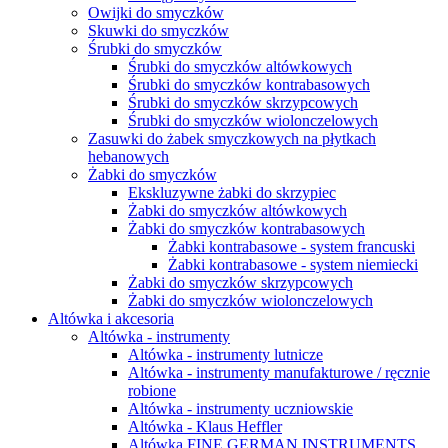
Owijki do smyczków
Skuwki do smyczków
Śrubki do smyczków
Śrubki do smyczków altówkowych
Śrubki do smyczków kontrabasowych
Śrubki do smyczków skrzypcowych
Śrubki do smyczków wiolonczelowych
Zasuwki do żabek smyczkowych na płytkach
hebanowych
Żabki do smyczków
Ekskluzywne żabki do skrzypiec
Żabki do smyczków altówkowych
Żabki do smyczków kontrabasowych
Żabki kontrabasowe - system francuski
Żabki kontrabasowe - system niemiecki
Żabki do smyczków skrzypcowych
Żabki do smyczków wiolonczelowych
Altówka i akcesoria
Altówka - instrumenty
Altówka - instrumenty lutnicze
Altówka - instrumenty manufakturowe / ręcznie
robione
Altówka - instrumenty uczniowskie
Altówka - Klaus Heffler
Altówka FINE GERMAN INSTRUMENTS