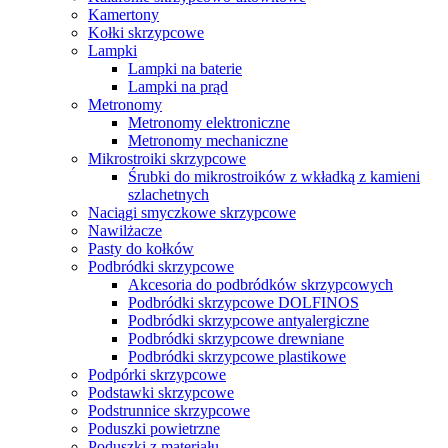
Kamertony
Kołki skrzypcowe
Lampki
Lampki na baterie
Lampki na prąd
Metronomy
Metronomy elektroniczne
Metronomy mechaniczne
Mikrostroiki skrzypcowe
Śrubki do mikrostroików z wkładką z kamieni
szlachetnych
Naciągi smyczkowe skrzypcowe
Nawilżacze
Pasty do kołków
Podbródki skrzypcowe
Akcesoria do podbródków skrzypcowych
Podbródki skrzypcowe DOLFINOS
Podbródki skrzypcowe antyalergiczne
Podbródki skrzypcowe drewniane
Podbródki skrzypcowe plastikowe
Podpórki skrzypcowe
Podstawki skrzypcowe
Podstrunnice skrzypcowe
Poduszki powietrzne
Poduszki z materiału