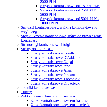
2500 PLN
Smyczki kontrabasowe od 15 001 PLN
Smyczki kontrabasowe od 2501 PLN -
5000 PLN
Smyczki kontrabasowe od 5001 PLN -
10000 PLN
Smyczki kontrabasowe z włókna kompozytowego
węglowego
Stojak i krzesło kontrabasowe, kółka do prowadzenia
kontrabasu
Strunociągi kontrabasowe i folgi
Struny do kontrabasu
Struny kontrabasowe Corelli
Struny kontrabasowe D'Addario
Struny kontrabasowe Dogal
Struny kontrabasowe inne
Struny kontrabasowe Jargar
Struny kontrabasowe Pirastro
Struny kontrabasowe Thomastik
Struny kontrabasowe Długołęcki
Tłumiki kontrabasowe
Tunery
Żabki do smyczków kontrabasowych
Żabki kontrabasowe - system francuski
Żabki kontrabasowe - system niemiecki