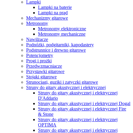
Lampki
Lampki na baterie
Lampki na prąd
Mechanizmy gitarowe
Metronomy
Metronomy elektroniczne
Metronomy mechaniczne
Nawilżacze
Podnóżki, podgitarniki, kapodastery
Podstrunnice i drewno gitarowe
Potencjometry
Progi i prożki
Przedwzmacniacze
Przystawki gitarowe
Stojaki gitarowe
Strunociągi, guziki i zatyczki gitarowe
Struny do gitary akustycznej i elektrycznej
Struny do gitary akustycznej i elektrycznej
D'Addario
Struny do gitary akustycznej i elektrycznej Dogal
Struny do gitary akustycznej i elektrycznej Fire
& Stone
Struny do gitary akustycznej i elektrycznej
OPTIMA
Struny do gitary akustycznej i elektrycznej