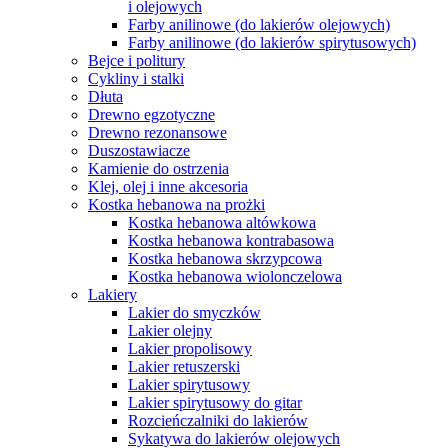
i olejowych
Farby anilinowe (do lakierów olejowych)
Farby anilinowe (do lakierów spirytusowych)
Bejce i politury
Cykliny i stalki
Dłuta
Drewno egzotyczne
Drewno rezonansowe
Duszostawiacze
Kamienie do ostrzenia
Klej, olej i inne akcesoria
Kostka hebanowa na prożki
Kostka hebanowa altówkowa
Kostka hebanowa kontrabasowa
Kostka hebanowa skrzypcowa
Kostka hebanowa wiolonczelowa
Lakiery
Lakier do smyczków
Lakier olejny
Lakier propolisowy
Lakier retuszerski
Lakier spirytusowy
Lakier spirytusowy do gitar
Rozcieńczalniki do lakierów
Sykatywa do lakierów olejowych