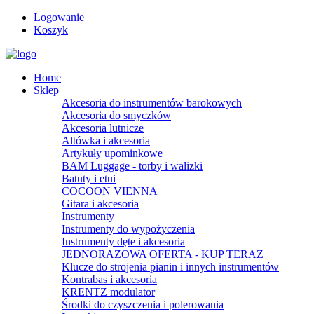
Logowanie
Koszyk
Home
Sklep
Akcesoria do instrumentów barokowych
Akcesoria do smyczków
Akcesoria lutnicze
Altówka i akcesoria
Artykuły upominkowe
BAM Luggage - torby i walizki
Batuty i etui
COCOON VIENNA
Gitara i akcesoria
Instrumenty
Instrumenty do wypożyczenia
Instrumenty dęte i akcesoria
JEDNORAZOWA OFERTA - KUP TERAZ
Klucze do strojenia pianin i innych instrumentów
Kontrabas i akcesoria
KRENTZ modulator
Środki do czyszczenia i polerowania