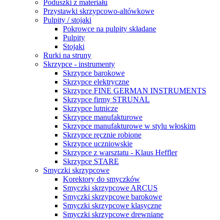
Poduszki z materiału
Przystawki skrzypcowo-altówkowe
Pulpity / stojaki
Pokrowce na pulpity składane
Pulpity
Stojaki
Rurki na struny
Skrzypce - instrumenty
Skrzypce barokowe
Skrzypce elektryczne
Skrzypce FINE GERMAN INSTRUMENTS
Skrzypce firmy STRUNAL
Skrzypce lutnicze
Skrzypce manufakturowe
Skrzypce manufakturowe w stylu włoskim
Skrzypce ręcznie robione
Skrzypce uczniowskie
Skrzypce z warsztatu - Klaus Heffler
Skrzypce STARE
Smyczki skrzypcowe
Korektory do smyczków
Smyczki skrzypcowe ARCUS
Smyczki skrzypcowe barokowe
Smyczki skrzypcowe klasyczne
Smyczki skrzypcowe drewniane