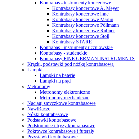
Kontrabas - instrumenty koncertowe
Kontrabasy koncertowe A. Meyer
Kontrabasy koncertowe inne
Kontrabasy koncertowe Martin
Kontrabasy koncertowe Pöllmann
Kontrabasy koncertowe Rubner
Kontrabasy koncertowe Stoll
Kontrabasy STARE
Kontrabas - instrumenty uczniowskie
Kontrabasy - studenckie
Kontrabasy FINE GERMAN INSTRUMENTS
Krążki, podstawki pod nóżkę kontrabasową
Lampki
Lampki na baterie
Lampki na prąd
Metronomy
Metronomy elektroniczne
Metronomy mechaniczne
Naciągi smyczkowe kontrabasowe
Nawilżacze
Nóżki kontrabasowe
Podstawki kontrabasowe
Podstrunnice i fryzy kontrabasowe
Pokrowce kontrabasowe i futerały
Przystawki kontrabasowe