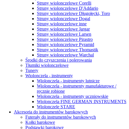
Struny wiolonczelowe Corelli
Struny wiolonczelowe D'Addario
Struny wiolonczelowe Długołęcki, Toro
Struny wiolonczelowe Dogal
Struny wiolonczelowe inne
Struny wiolonczelowe Jargar
Struny wiolonczelowe Larsen
Struny wiolonczelowe Pirastro
Struny wiolonczelowe Pyramid
Struny wiolonczelowe Thomastik
Struny wiolonczelowe Warchal
Środki do czyszczenia i polerowania
Tłumiki wiolonczelowe
Tunery
Wiolonczela - instrumenty
Wiolonczela - instrumenty lutnicze
Wiolonczela - instrumenty manufakturowe /
ręcznie robione
Wiolonczela - instrumenty uczniowskie
Wiolonczela FINE GERMAN INSTRUMENTS
Wiolonczele STARE
Akcesoria do instrumentów barokowych
Futerały do instrumentów barokowych
Kołki barokowe
Podstawki barokowe