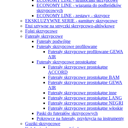
ECONOMY LINE - strunociągi skrzypcowe
ECONOMY LINE - wiązania do podbródków
skrzypcowych
ECONOMY LINE - zestawy - skrzypce
EKSKLUZYWNE SERIE - garnitury skrzypcowe
Etui sztywne na smyczki skrzypcowo-altówkowe
Folgi skrzypcowe
Futerały skrzypcowe
Futerały podwójne
Futerały skrzypcowe profilowane
Futerały skrzypcowe profilowane GEWA
AIR
Futerały skrzypcowe prostokątne
Futerały skrzypcowe prostokątne
ACCORD
Futerały skrzypcowe prostokątne BAM
Futerały skrzypcowe prostokątne GEWA
AIR
Futerały skrzypcowe prostokątne inne
Futerały skrzypcowe prostokątne LANG
Futerały skrzypcowe prostokątne NEGRI
Futerały skrzypcowe prostokątne włoskie
Paski do futerałów skrzypcowych
Pokrowce na futerały, przykrycia na instrumenty
Guziki skrzypcowe