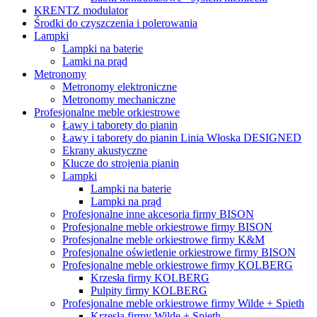
KRENTZ modulator
Środki do czyszczenia i polerowania
Lampki
Lampki na baterie
Lamki na prąd
Metronomy
Metronomy elektroniczne
Metronomy mechaniczne
Profesjonalne meble orkiestrowe
Ławy i taborety do pianin
Ławy i taborety do pianin Linia Włoska DESIGNED
Ekrany akustyczne
Klucze do strojenia pianin
Lampki
Lampki na baterie
Lampki na prąd
Profesjonalne inne akcesoria firmy BISON
Profesjonalne meble orkiestrowe firmy BISON
Profesjonalne meble orkiestrowe firmy K&M
Profesjonalne oświetlenie orkiestrowe firmy BISON
Profesjonalne meble orkiestrowe firmy KOLBERG
Krzesła firmy KOLBERG
Pulpity firmy KOLBERG
Profesjonalne meble orkiestrowe firmy Wilde + Spieth
Krzesła firmy Wilde + Spieth