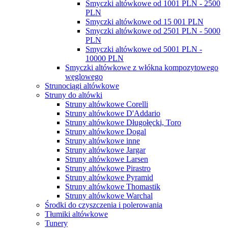
Smyczki altówkowe od 1001 PLN - 2500
PLN
Smyczki altówkowe od 15 001 PLN
Smyczki altówkowe od 2501 PLN - 5000
PLN
Smyczki altówkowe od 5001 PLN -
10000 PLN
Smyczki altówkowe z włókna kompozytowego
węglowego
Strunociągi altówkowe
Struny do altówki
Struny altówkowe Corelli
Struny altówkowe D'Addario
Struny altówkowe Długołęcki, Toro
Struny altówkowe Dogal
Struny altówkowe inne
Struny altówkowe Jargar
Struny altówkowe Larsen
Struny altówkowe Pirastro
Struny altówkowe Pyramid
Struny altówkowe Thomastik
Struny altówkowe Warchal
Środki do czyszczenia i polerowania
Tłumiki altówkowe
Tunery