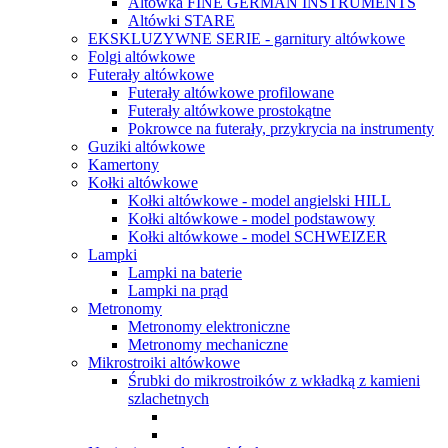
Altówka FINE GERMAN INSTRUMENTS
Altówki STARE
EKSKLUZYWNE SERIE - garnitury altówkowe
Folgi altówkowe
Futerały altówkowe
Futerały altówkowe profilowane
Futerały altówkowe prostokątne
Pokrowce na futerały, przykrycia na instrumenty
Guziki altówkowe
Kamertony
Kołki altówkowe
Kołki altówkowe - model angielski HILL
Kołki altówkowe - model podstawowy
Kołki altówkowe - model SCHWEIZER
Lampki
Lampki na baterie
Lampki na prąd
Metronomy
Metronomy elektroniczne
Metronomy mechaniczne
Mikrostroiki altówkowe
Śrubki do mikrostroików z wkładką z kamieni
szlachetnych