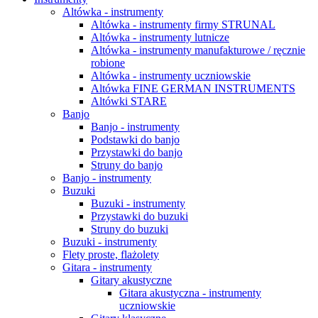
Altówka - instrumenty
Altówka - instrumenty firmy STRUNAL
Altówka - instrumenty lutnicze
Altówka - instrumenty manufakturowe / ręcznie
robione
Altówka - instrumenty uczniowskie
Altówka FINE GERMAN INSTRUMENTS
Altówki STARE
Banjo
Banjo - instrumenty
Podstawki do banjo
Przystawki do banjo
Struny do banjo
Banjo - instrumenty
Buzuki
Buzuki - instrumenty
Przystawki do buzuki
Struny do buzuki
Buzuki - instrumenty
Flety proste, flażolety
Gitara - instrumenty
Gitary akustyczne
Gitara akustyczna - instrumenty
uczniowskie