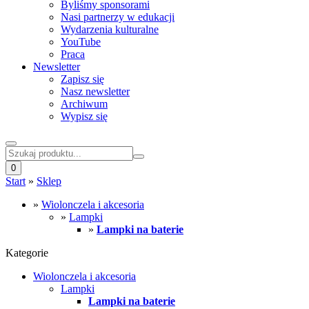
Byliśmy sponsorami
Nasi partnerzy w edukacji
Wydarzenia kulturalne
YouTube
Praca
Newsletter
Zapisz się
Nasz newsletter
Archiwum
Wypisz się
0
Start
»
Sklep
»
Wiolonczela i akcesoria
»
Lampki
»
Lampki na baterie
Kategorie
Wiolonczela i akcesoria
Lampki
Lampki na baterie