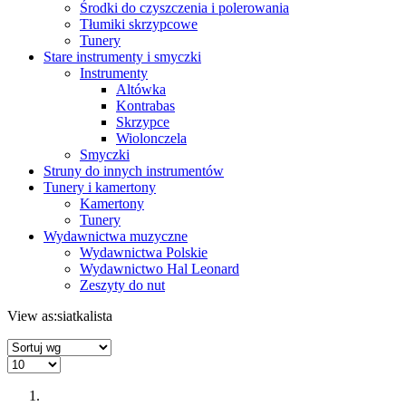
Środki do czyszczenia i polerowania
Tłumiki skrzypcowe
Tunery
Stare instrumenty i smyczki
Instrumenty
Altówka
Kontrabas
Skrzypce
Wiolonczela
Smyczki
Struny do innych instrumentów
Tunery i kamertony
Kamertony
Tunery
Wydawnictwa muzyczne
Wydawnictwa Polskie
Wydawnictwo Hal Leonard
Zeszyty do nut
View as:
siatka
lista