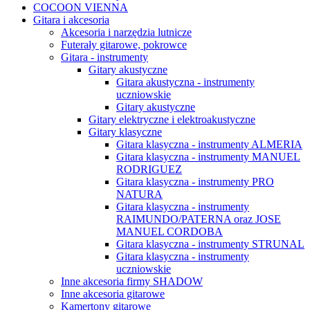
COCOON VIENNA
Gitara i akcesoria
Akcesoria i narzędzia lutnicze
Futerały gitarowe, pokrowce
Gitara - instrumenty
Gitary akustyczne
Gitara akustyczna - instrumenty
uczniowskie
Gitary akustyczne
Gitary elektryczne i elektroakustyczne
Gitary klasyczne
Gitara klasyczna - instrumenty ALMERIA
Gitara klasyczna - instrumenty MANUEL
RODRIGUEZ
Gitara klasyczna - instrumenty PRO
NATURA
Gitara klasyczna - instrumenty
RAIMUNDO/PATERNA oraz JOSE
MANUEL CORDOBA
Gitara klasyczna - instrumenty STRUNAL
Gitara klasyczna - instrumenty
uczniowskie
Inne akcesoria firmy SHADOW
Inne akcesoria gitarowe
Kamertony gitarowe