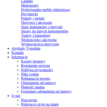
Lampki
Metronomy
Profesjonalne meble orkiestrowe
Przystawki
Pulpity / stojaki
Skrzypce i akcesoria
Stare instrumenty i smyczki
Struny do innych instrumentów
Tunery i kamertony
Wiolonczela i akcesoria
Wydawnictwa muzyczne
Artykuły Tygodnia
Kontakt
Informacje
Koszty dostawy
Regulamin serwisu
Polityka prywatności
Pliki cookie
Reklamacja towaru
Odstąpienie od umowy
Płatność ratalna
Formularz odstąpienia od umowy
O nas
Pracownia
Pokrowce szyte na miarę