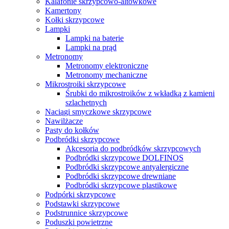
Kalafonie skrzypcowo-altówkowe
Kamertony
Kołki skrzypcowe
Lampki
Lampki na baterie
Lampki na prąd
Metronomy
Metronomy elektroniczne
Metronomy mechaniczne
Mikrostroiki skrzypcowe
Śrubki do mikrostroików z wkładką z kamieni
szlachetnych
Naciągi smyczkowe skrzypcowe
Nawilżacze
Pasty do kołków
Podbródki skrzypcowe
Akcesoria do podbródków skrzypcowych
Podbródki skrzypcowe DOLFINOS
Podbródki skrzypcowe antyalergiczne
Podbródki skrzypcowe drewniane
Podbródki skrzypcowe plastikowe
Podpórki skrzypcowe
Podstawki skrzypcowe
Podstrunnice skrzypcowe
Poduszki powietrzne