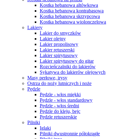
Kostka hebanowa altówkowa
Kostka hebanowa kontrabasowa
Kostka hebanowa skrzypcowa
Kostka hebanowa wiolonczelowa
Lakiery
Lakier do smyczków
Lakier olejny
Lakier propolisowy
Lakier retuszerski
Lakier spirytusowy
Lakier spirytusowy do gitar
Rozcieńczalniki do lakierów
Sykatywa do lakierów olejowych
Masy perłowe, irysy
Ostrza do noży lutniczych i noże
Pędzle
Pędzle - włos miękki
Pędzle - włos standardowy
Pędzle - włos średni
Pędzle do kleju, bejc
Pędzle retuszerskie
Pilniki
Iglaki
Pilniki dwustronnie półokrągłe