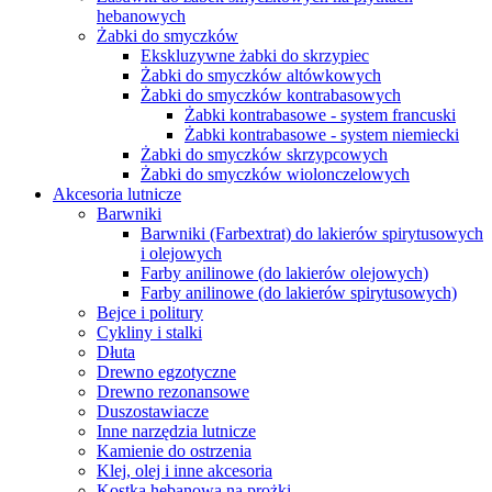
hebanowych
Żabki do smyczków
Ekskluzywne żabki do skrzypiec
Żabki do smyczków altówkowych
Żabki do smyczków kontrabasowych
Żabki kontrabasowe - system francuski
Żabki kontrabasowe - system niemiecki
Żabki do smyczków skrzypcowych
Żabki do smyczków wiolonczelowych
Akcesoria lutnicze
Barwniki
Barwniki (Farbextrat) do lakierów spirytusowych
i olejowych
Farby anilinowe (do lakierów olejowych)
Farby anilinowe (do lakierów spirytusowych)
Bejce i politury
Cykliny i stalki
Dłuta
Drewno egzotyczne
Drewno rezonansowe
Duszostawiacze
Inne narzędzia lutnicze
Kamienie do ostrzenia
Klej, olej i inne akcesoria
Kostka hebanowa na prożki