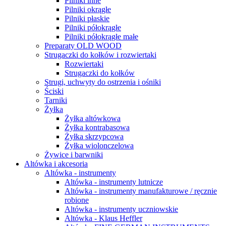
Pilniki inne
Pilniki okrągłe
Pilniki płaskie
Pilniki półokrągłe
Pilniki półokrągłe małe
Preparaty OLD WOOD
Strugaczki do kołków i rozwiertaki
Rozwiertaki
Strugaczki do kołków
Strugi, uchwyty do ostrzenia i ośniki
Ściski
Tarniki
Żyłka
Żyłka altówkowa
Żyłka kontrabasowa
Żyłka skrzypcowa
Żyłka wiolonczelowa
Żywice i barwniki
Altówka i akcesoria
Altówka - instrumenty
Altówka - instrumenty lutnicze
Altówka - instrumenty manufakturowe / ręcznie
robione
Altówka - instrumenty uczniowskie
Altówka - Klaus Heffler