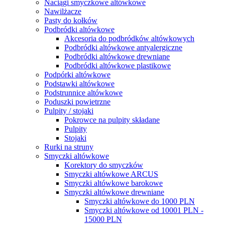
Naciągi smyczkowe altówkowe
Nawilżacze
Pasty do kołków
Podbródki altówkowe
Akcesoria do podbródków altówkowych
Podbródki altówkowe antyalergiczne
Podbródki altówkowe drewniane
Podbródki altówkowe plastikowe
Podpórki altówkowe
Podstawki altówkowe
Podstrunnice altówkowe
Poduszki powietrzne
Pulpity / stojaki
Pokrowce na pulpity składane
Pulpity
Stojaki
Rurki na struny
Smyczki altówkowe
Korektory do smyczków
Smyczki altówkowe ARCUS
Smyczki altówkowe barokowe
Smyczki altówkowe drewniane
Smyczki altówkowe do 1000 PLN
Smyczki altówkowe od 10001 PLN -
15000 PLN