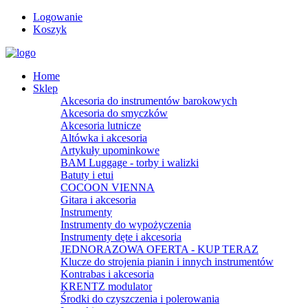
Logowanie
Koszyk
Home
Sklep
Akcesoria do instrumentów barokowych
Akcesoria do smyczków
Akcesoria lutnicze
Altówka i akcesoria
Artykuły upominkowe
BAM Luggage - torby i walizki
Batuty i etui
COCOON VIENNA
Gitara i akcesoria
Instrumenty
Instrumenty do wypożyczenia
Instrumenty dęte i akcesoria
JEDNORAZOWA OFERTA - KUP TERAZ
Klucze do strojenia pianin i innych instrumentów
Kontrabas i akcesoria
KRENTZ modulator
Środki do czyszczenia i polerowania