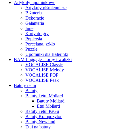
Artykuły upominkowe
Artykuły piśmiennicze
Biżuteria
Dekoracje
Galanteria
Inne
Karty do gry
Popiersia
Porcelana, szkło
Puzzle
Upominki dla Balerinki
BAM Luggage - torby i walizki
VOCALISE Classic
VOCALISE Melody
VOCALISE POP
VOCALISE Peak
Batuty i etui
Batuty
Batuty i etui Mollard
Batuty Mollard
Etui Mollard
Batuty i etui PaGu
Batuty Kompozytor
Batuty Newland
Etui na batuty