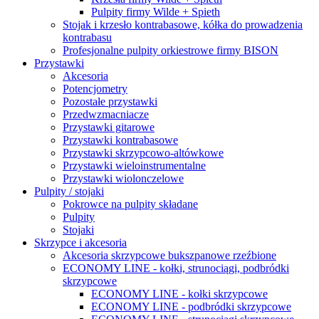
Pulpity firmy Wilde + Spieth
Stojak i krzesło kontrabasowe, kółka do prowadzenia
kontrabasu
Profesjonalne pulpity orkiestrowe firmy BISON
Przystawki
Akcesoria
Potencjometry
Pozostałe przystawki
Przedwzmacniacze
Przystawki gitarowe
Przystawki kontrabasowe
Przystawki skrzypcowo-altówkowe
Przystawki wieloinstrumentalne
Przystawki wiolonczelowe
Pulpity / stojaki
Pokrowce na pulpity składane
Pulpity
Stojaki
Skrzypce i akcesoria
Akcesoria skrzypcowe bukszpanowe rzeźbione
ECONOMY LINE - kołki, strunociągi, podbródki
skrzypcowe
ECONOMY LINE - kołki skrzypcowe
ECONOMY LINE - podbródki skrzypcowe