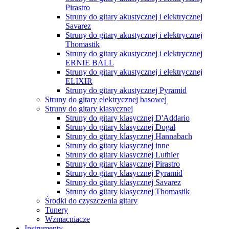
Pirastro
Struny do gitary akustycznej i elektrycznej
Savarez
Struny do gitary akustycznej i elektrycznej
Thomastik
Struny do gitary akustycznej i elektrycznej
ERNIE BALL
Struny do gitary akustycznej i elektrycznej
ELIXIR
Struny do gitary akustycznej Pyramid
Struny do gitary elektrycznej basowej
Struny do gitary klasycznej
Struny do gitary klasycznej D'Addario
Struny do gitary klasycznej Dogal
Struny do gitary klasycznej Hannabach
Struny do gitary klasycznej inne
Struny do gitary klasycznej Luthier
Struny do gitary klasycznej Pirastro
Struny do gitary klasycznej Pyramid
Struny do gitary klasycznej Savarez
Struny do gitary klasycznej Thomastik
Środki do czyszczenia gitary
Tunery
Wzmacniacze
Instrumenty