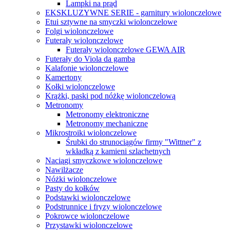
Lampki na prąd
EKSKLUZYWNE SERIE - garnitury wiolonczelowe
Etui sztywne na smyczki wiolonczelowe
Folgi wiolonczelowe
Futerały wiolonczelowe
Futerały wiolonczelowe GEWA AIR
Futerały do Viola da gamba
Kalafonie wiolonczelowe
Kamertony
Kołki wiolonczelowe
Krążki, paski pod nóżkę wiolonczelową
Metronomy
Metronomy elektroniczne
Metronomy mechaniczne
Mikrostroiki wiolonczelowe
Śrubki do strunociągów firmy "Wittner" z
wkładką z kamieni szlachetnych
Naciągi smyczkowe wiolonczelowe
Nawilżacze
Nóżki wiolonczelowe
Pasty do kołków
Podstawki wiolonczelowe
Podstrunnice i fryzy wiolonczelowe
Pokrowce wiolonczelowe
Przystawki wiolonczelowe