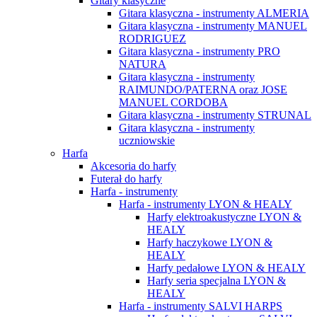
Gitary klasyczne
Gitara klasyczna - instrumenty ALMERIA
Gitara klasyczna - instrumenty MANUEL
RODRIGUEZ
Gitara klasyczna - instrumenty PRO
NATURA
Gitara klasyczna - instrumenty
RAIMUNDO/PATERNA oraz JOSE
MANUEL CORDOBA
Gitara klasyczna - instrumenty STRUNAL
Gitara klasyczna - instrumenty
uczniowskie
Harfa
Akcesoria do harfy
Futerał do harfy
Harfa - instrumenty
Harfa - instrumenty LYON & HEALY
Harfy elektroakustyczne LYON &
HEALY
Harfy haczykowe LYON &
HEALY
Harfy pedałowe LYON & HEALY
Harfy seria specjalna LYON &
HEALY
Harfa - instrumenty SALVI HARPS