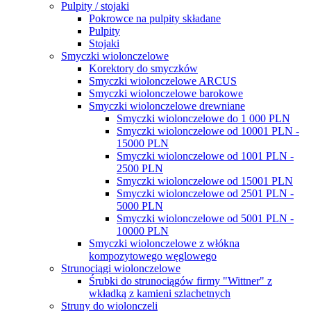
Pulpity / stojaki
Pokrowce na pulpity składane
Pulpity
Stojaki
Smyczki wiolonczelowe
Korektory do smyczków
Smyczki wiolonczelowe ARCUS
Smyczki wiolonczelowe barokowe
Smyczki wiolonczelowe drewniane
Smyczki wiolonczelowe do 1 000 PLN
Smyczki wiolonczelowe od 10001 PLN -
15000 PLN
Smyczki wiolonczelowe od 1001 PLN -
2500 PLN
Smyczki wiolonczelowe od 15001 PLN
Smyczki wiolonczelowe od 2501 PLN -
5000 PLN
Smyczki wiolonczelowe od 5001 PLN -
10000 PLN
Smyczki wiolonczelowe z włókna
kompozytowego węglowego
Strunociągi wiolonczelowe
Śrubki do strunociągów firmy "Wittner" z
wkładką z kamieni szlachetnych
Struny do wiolonczeli