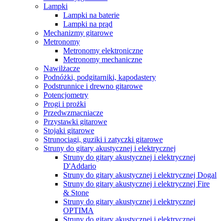
Lampki
Lampki na baterie
Lampki na prąd
Mechanizmy gitarowe
Metronomy
Metronomy elektroniczne
Metronomy mechaniczne
Nawilżacze
Podnóżki, podgitarniki, kapodastery
Podstrunnice i drewno gitarowe
Potencjometry
Progi i prożki
Przedwzmacniacze
Przystawki gitarowe
Stojaki gitarowe
Strunociągi, guziki i zatyczki gitarowe
Struny do gitary akustycznej i elektrycznej
Struny do gitary akustycznej i elektrycznej
D'Addario
Struny do gitary akustycznej i elektrycznej Dogal
Struny do gitary akustycznej i elektrycznej Fire
& Stone
Struny do gitary akustycznej i elektrycznej
OPTIMA
Struny do gitary akustycznej i elektrycznej