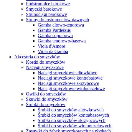
Podstrunnice barokowe
Smyczki barokowe
Strunociągi barokowe
Struny do instrumentów dawnych
Gamba altowo-tenorowa
Gamba Pardessus
Gamba sopranowa
Gamba tenorowo-basowa
Viola d'Amore
Viola da Gamba
Akcesoria do smyczków
Kostki do smyczków
Naciągi smyczkowe
Naciągi smyczkowe altówkowe
Naciągi smyczkowe kontrabasowe
Naciągi smyczkowe skrzypcowe
Naciągi smyczkowe wiolonczelowe
Owijki do smyczków
Skuwki do smyczków
Śrubki do smyczków
Śrubki do smyczków altówkowych
Śrubki do smyczków kontrabasowych
Śrubki do smyczków skrzypcowych
Śrubki do smyczków wiolonczelowych
Zasuwki do żabek smyczkowych na płytkach