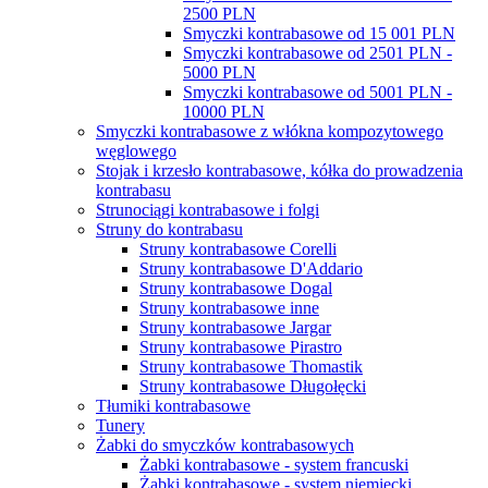
2500 PLN
Smyczki kontrabasowe od 15 001 PLN
Smyczki kontrabasowe od 2501 PLN -
5000 PLN
Smyczki kontrabasowe od 5001 PLN -
10000 PLN
Smyczki kontrabasowe z włókna kompozytowego
węglowego
Stojak i krzesło kontrabasowe, kółka do prowadzenia
kontrabasu
Strunociągi kontrabasowe i folgi
Struny do kontrabasu
Struny kontrabasowe Corelli
Struny kontrabasowe D'Addario
Struny kontrabasowe Dogal
Struny kontrabasowe inne
Struny kontrabasowe Jargar
Struny kontrabasowe Pirastro
Struny kontrabasowe Thomastik
Struny kontrabasowe Długołęcki
Tłumiki kontrabasowe
Tunery
Żabki do smyczków kontrabasowych
Żabki kontrabasowe - system francuski
Żabki kontrabasowe - system niemiecki