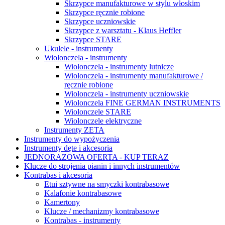
Skrzypce manufakturowe w stylu włoskim
Skrzypce ręcznie robione
Skrzypce uczniowskie
Skrzypce z warsztatu - Klaus Heffler
Skrzypce STARE
Ukulele - instrumenty
Wiolonczela - instrumenty
Wiolonczela - instrumenty lutnicze
Wiolonczela - instrumenty manufakturowe /
ręcznie robione
Wiolonczela - instrumenty uczniowskie
Wiolonczela FINE GERMAN INSTRUMENTS
Wiolonczele STARE
Wiolonczele elektryczne
Instrumenty ZETA
Instrumenty do wypożyczenia
Instrumenty dęte i akcesoria
JEDNORAZOWA OFERTA - KUP TERAZ
Klucze do strojenia pianin i innych instrumentów
Kontrabas i akcesoria
Etui sztywne na smyczki kontrabasowe
Kalafonie kontrabasowe
Kamertony
Klucze / mechanizmy kontrabasowe
Kontrabas - instrumenty