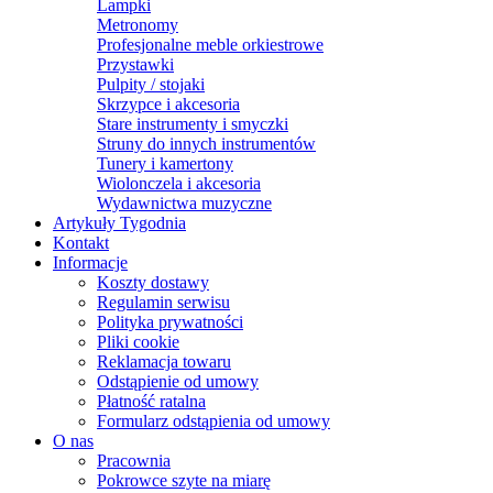
Lampki
Metronomy
Profesjonalne meble orkiestrowe
Przystawki
Pulpity / stojaki
Skrzypce i akcesoria
Stare instrumenty i smyczki
Struny do innych instrumentów
Tunery i kamertony
Wiolonczela i akcesoria
Wydawnictwa muzyczne
Artykuły Tygodnia
Kontakt
Informacje
Koszty dostawy
Regulamin serwisu
Polityka prywatności
Pliki cookie
Reklamacja towaru
Odstąpienie od umowy
Płatność ratalna
Formularz odstąpienia od umowy
O nas
Pracownia
Pokrowce szyte na miarę