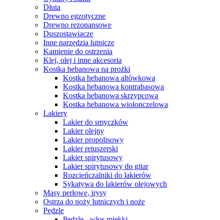
Dłuta
Drewno egzotyczne
Drewno rezonansowe
Duszostawiacze
Inne narzędzia lutnicze
Kamienie do ostrzenia
Klej, olej i inne akcesoria
Kostka hebanowa na prożki
Kostka hebanowa altówkowa
Kostka hebanowa kontrabasowa
Kostka hebanowa skrzypcowa
Kostka hebanowa wiolonczelowa
Lakiery
Lakier do smyczków
Lakier olejny
Lakier propolisowy
Lakier retuszerski
Lakier spirytusowy
Lakier spirytusowy do gitar
Rozcieńczalniki do lakierów
Sykatywa do lakierów olejowych
Masy perłowe, irysy
Ostrza do noży lutniczych i noże
Pędzle
Pędzle - włos miękki