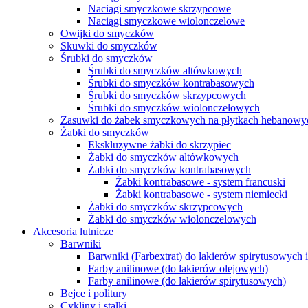
Naciągi smyczkowe skrzypcowe
Naciągi smyczkowe wiolonczelowe
Owijki do smyczków
Skuwki do smyczków
Śrubki do smyczków
Śrubki do smyczków altówkowych
Śrubki do smyczków kontrabasowych
Śrubki do smyczków skrzypcowych
Śrubki do smyczków wiolonczelowych
Zasuwki do żabek smyczkowych na płytkach hebanowy
Żabki do smyczków
Ekskluzywne żabki do skrzypiec
Żabki do smyczków altówkowych
Żabki do smyczków kontrabasowych
Żabki kontrabasowe - system francuski
Żabki kontrabasowe - system niemiecki
Żabki do smyczków skrzypcowych
Żabki do smyczków wiolonczelowych
Akcesoria lutnicze
Barwniki
Barwniki (Farbextrat) do lakierów spirytusowych 
Farby anilinowe (do lakierów olejowych)
Farby anilinowe (do lakierów spirytusowych)
Bejce i politury
Cykliny i stalki