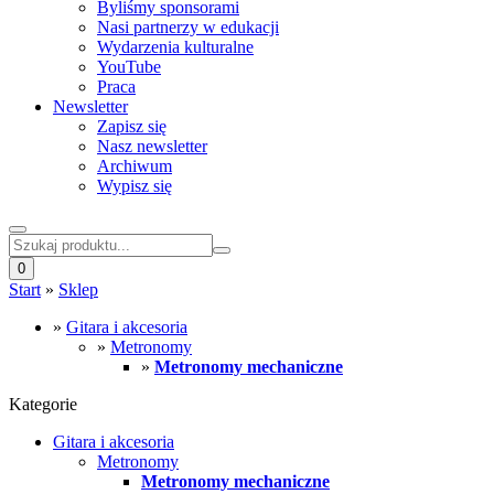
Byliśmy sponsorami
Nasi partnerzy w edukacji
Wydarzenia kulturalne
YouTube
Praca
Newsletter
Zapisz się
Nasz newsletter
Archiwum
Wypisz się
0
Start
»
Sklep
»
Gitara i akcesoria
»
Metronomy
»
Metronomy mechaniczne
Kategorie
Gitara i akcesoria
Metronomy
Metronomy mechaniczne