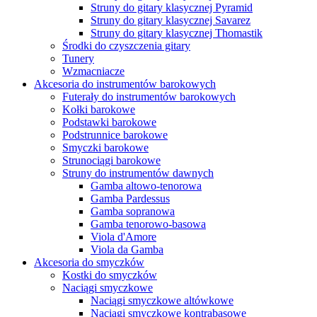
Struny do gitary klasycznej Pyramid
Struny do gitary klasycznej Savarez
Struny do gitary klasycznej Thomastik
Środki do czyszczenia gitary
Tunery
Wzmacniacze
Akcesoria do instrumentów barokowych
Futerały do instrumentów barokowych
Kołki barokowe
Podstawki barokowe
Podstrunnice barokowe
Smyczki barokowe
Strunociągi barokowe
Struny do instrumentów dawnych
Gamba altowo-tenorowa
Gamba Pardessus
Gamba sopranowa
Gamba tenorowo-basowa
Viola d'Amore
Viola da Gamba
Akcesoria do smyczków
Kostki do smyczków
Naciągi smyczkowe
Naciągi smyczkowe altówkowe
Naciągi smyczkowe kontrabasowe