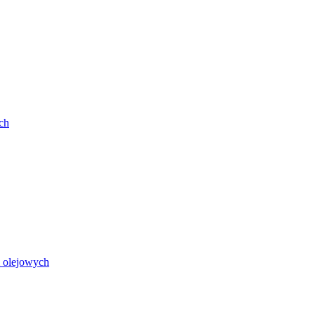
ch
i olejowych