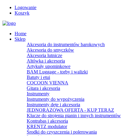
Logowanie
Koszyk
Home
Sklep
Akcesoria do instrumentów barokowych
Akcesoria do smyczków
Akcesoria lutnicze
Altówka i akcesoria
Artykuły upominkowe
BAM Luggage - torby i walizki
Batuty i etui
COCOON VIENNA
Gitara i akcesoria
Instrumenty
Instrumenty do wypożyczenia
Instrumenty dęte i akcesoria
JEDNORAZOWA OFERTA - KUP TERAZ
Klucze do strojenia pianin i innych instrumentów
Kontrabas i akcesoria
KRENTZ modulator
Środki do czyszczenia i polerowania