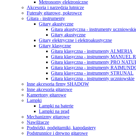
Metronomy elektroniczne
Akcesoria i narzędzia lutnicze
Futerały gitarowe, pokrowce
Gitara - instrumenty
Gitary akustyczne
Gitara akustyczna - instrumenty uczniowski
Gitary akustyczne
Gitary elektryczne i elektroakustyczne
Gitary klasyczne
Gitara klasyczna - instrumenty ALMERIA
Gitara klasyczna - instrumenty MANUE
Gitara klasyczna - instrumenty PRO NAT
Gitara klasyczna - instrumenty RAI
Gitara klasyczna - instrumenty STRUNAL
Gitara klasyczna - instrumenty uczniowskie
Inne akcesoria firmy SHADOW
Inne akcesoria gitarowe
Kamertony gitarowe
Lampki
Lampki na baterie
Lampki na prąd
Mechanizmy gitarowe
Nawilżacze
Podnóżki, podgitarniki, kapodastery
Podstrunnice i drewno gitarowe