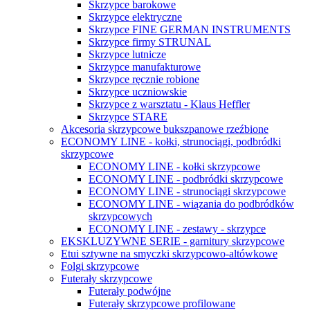
Skrzypce barokowe
Skrzypce elektryczne
Skrzypce FINE GERMAN INSTRUMENTS
Skrzypce firmy STRUNAL
Skrzypce lutnicze
Skrzypce manufakturowe
Skrzypce ręcznie robione
Skrzypce uczniowskie
Skrzypce z warsztatu - Klaus Heffler
Skrzypce STARE
Akcesoria skrzypcowe bukszpanowe rzeźbione
ECONOMY LINE - kołki, strunociągi, podbródki
skrzypcowe
ECONOMY LINE - kołki skrzypcowe
ECONOMY LINE - podbródki skrzypcowe
ECONOMY LINE - strunociągi skrzypcowe
ECONOMY LINE - wiązania do podbródków
skrzypcowych
ECONOMY LINE - zestawy - skrzypce
EKSKLUZYWNE SERIE - garnitury skrzypcowe
Etui sztywne na smyczki skrzypcowo-altówkowe
Folgi skrzypcowe
Futerały skrzypcowe
Futerały podwójne
Futerały skrzypcowe profilowane