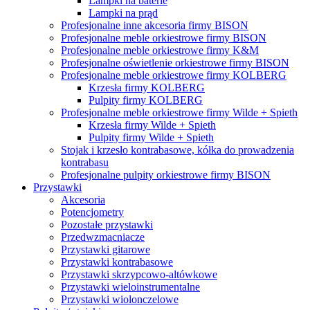
Lampki na baterie
Lampki na prąd
Profesjonalne inne akcesoria firmy BISON
Profesjonalne meble orkiestrowe firmy BISON
Profesjonalne meble orkiestrowe firmy K&M
Profesjonalne oświetlenie orkiestrowe firmy BISON
Profesjonalne meble orkiestrowe firmy KOLBERG
Krzesła firmy KOLBERG
Pulpity firmy KOLBERG
Profesjonalne meble orkiestrowe firmy Wilde + Spieth
Krzesła firmy Wilde + Spieth
Pulpity firmy Wilde + Spieth
Stojak i krzesło kontrabasowe, kółka do prowadzenia
kontrabasu
Profesjonalne pulpity orkiestrowe firmy BISON
Przystawki
Akcesoria
Potencjometry
Pozostałe przystawki
Przedwzmacniacze
Przystawki gitarowe
Przystawki kontrabasowe
Przystawki skrzypcowo-altówkowe
Przystawki wieloinstrumentalne
Przystawki wiolonczelowe