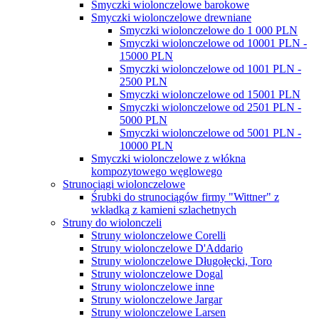
Smyczki wiolonczelowe barokowe
Smyczki wiolonczelowe drewniane
Smyczki wiolonczelowe do 1 000 PLN
Smyczki wiolonczelowe od 10001 PLN -
15000 PLN
Smyczki wiolonczelowe od 1001 PLN -
2500 PLN
Smyczki wiolonczelowe od 15001 PLN
Smyczki wiolonczelowe od 2501 PLN -
5000 PLN
Smyczki wiolonczelowe od 5001 PLN -
10000 PLN
Smyczki wiolonczelowe z włókna
kompozytowego węglowego
Strunociągi wiolonczelowe
Śrubki do strunociągów firmy "Wittner" z
wkładką z kamieni szlachetnych
Struny do wiolonczeli
Struny wiolonczelowe Corelli
Struny wiolonczelowe D'Addario
Struny wiolonczelowe Długołęcki, Toro
Struny wiolonczelowe Dogal
Struny wiolonczelowe inne
Struny wiolonczelowe Jargar
Struny wiolonczelowe Larsen