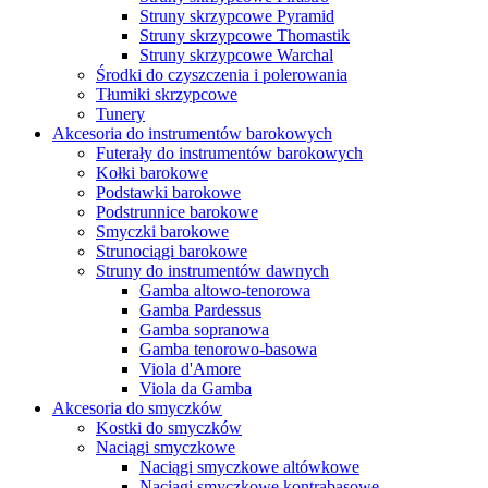
Struny skrzypcowe Pyramid
Struny skrzypcowe Thomastik
Struny skrzypcowe Warchal
Środki do czyszczenia i polerowania
Tłumiki skrzypcowe
Tunery
Akcesoria do instrumentów barokowych
Futerały do instrumentów barokowych
Kołki barokowe
Podstawki barokowe
Podstrunnice barokowe
Smyczki barokowe
Strunociągi barokowe
Struny do instrumentów dawnych
Gamba altowo-tenorowa
Gamba Pardessus
Gamba sopranowa
Gamba tenorowo-basowa
Viola d'Amore
Viola da Gamba
Akcesoria do smyczków
Kostki do smyczków
Naciągi smyczkowe
Naciągi smyczkowe altówkowe
Naciągi smyczkowe kontrabasowe