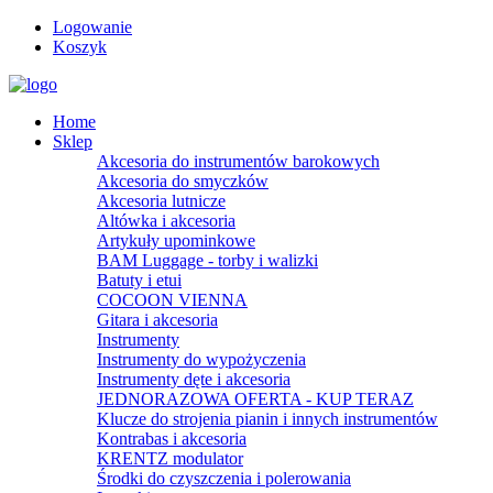
Logowanie
Koszyk
Home
Sklep
Akcesoria do instrumentów barokowych
Akcesoria do smyczków
Akcesoria lutnicze
Altówka i akcesoria
Artykuły upominkowe
BAM Luggage - torby i walizki
Batuty i etui
COCOON VIENNA
Gitara i akcesoria
Instrumenty
Instrumenty do wypożyczenia
Instrumenty dęte i akcesoria
JEDNORAZOWA OFERTA - KUP TERAZ
Klucze do strojenia pianin i innych instrumentów
Kontrabas i akcesoria
KRENTZ modulator
Środki do czyszczenia i polerowania