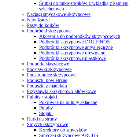
Śrubki do mikrostroików z wkładką z kamieni
szlachetnych
Naciągi smyczkowe skrzypcowe
Nawilżacze
Pasty do kołków
Podbródki skrzypcowe
Akcesoria do podbródków skrzypcowych
Podbródki skrzypcowe DOLFINOS
Podbródki skrzypcowe antyalergiczne
Podbródki skrzypcowe drewniane
Podbródki skrzypcowe plastikowe
Podpórki skrzypcowe
Podstawki skrzypcowe
Podstrunnice skrzypcowe
Poduszki powietrzne
Poduszki z materiału
Przystawki skrzypcowo-altówkowe
Pulpity / stojaki
Pokrowce na pulpity składane
Pulpity
Stojaki
Rurki na struny
Smyczki skrzypcowe
Korektory do smyczków
Smyczki skrzypcowe ARCUS