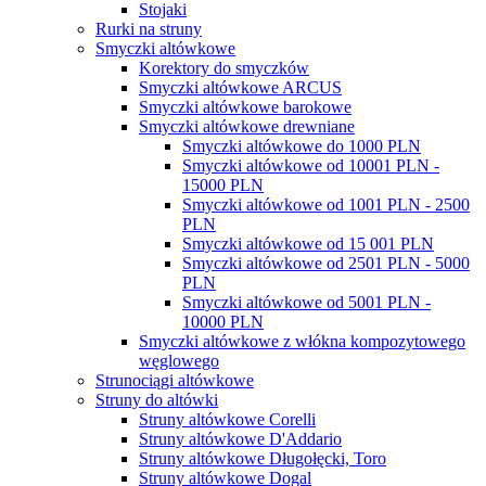
Stojaki
Rurki na struny
Smyczki altówkowe
Korektory do smyczków
Smyczki altówkowe ARCUS
Smyczki altówkowe barokowe
Smyczki altówkowe drewniane
Smyczki altówkowe do 1000 PLN
Smyczki altówkowe od 10001 PLN -
15000 PLN
Smyczki altówkowe od 1001 PLN - 2500
PLN
Smyczki altówkowe od 15 001 PLN
Smyczki altówkowe od 2501 PLN - 5000
PLN
Smyczki altówkowe od 5001 PLN -
10000 PLN
Smyczki altówkowe z włókna kompozytowego
węglowego
Strunociągi altówkowe
Struny do altówki
Struny altówkowe Corelli
Struny altówkowe D'Addario
Struny altówkowe Długołęcki, Toro
Struny altówkowe Dogal