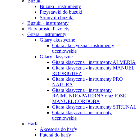
Buzuki
Buzuki - instrumenty
Przystawki do buzuki
Struny do buzuki
Buzuki - instrumenty
Flety proste, flażolety
Gitara - instrumenty
Gitary akustyczne
Gitara akustyczna - instrumenty
uczniowskie
Gitary klasyczne
Gitara klasyczna - instrumenty ALMERIA
Gitara klasyczna - instrumenty MANUEL
RODRIGUEZ
Gitara klasyczna - instrumenty PRO
NATURA
Gitara klasyczna - instrumenty
RAIMUNDO/PATERNA oraz JOSE
MANUEL CORDOBA
Gitara klasyczna - instrumenty STRUNAL
Gitara klasyczna - instrumenty
uczniowskie
Harfa
Akcesoria do harfy
Futerał do harfy