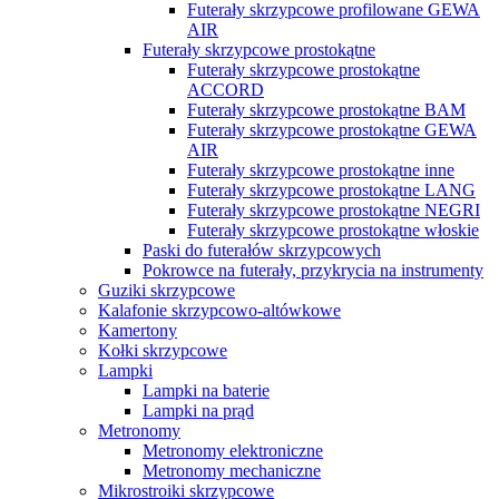
Futerały skrzypcowe profilowane GEWA
AIR
Futerały skrzypcowe prostokątne
Futerały skrzypcowe prostokątne
ACCORD
Futerały skrzypcowe prostokątne BAM
Futerały skrzypcowe prostokątne GEWA
AIR
Futerały skrzypcowe prostokątne inne
Futerały skrzypcowe prostokątne LANG
Futerały skrzypcowe prostokątne NEGRI
Futerały skrzypcowe prostokątne włoskie
Paski do futerałów skrzypcowych
Pokrowce na futerały, przykrycia na instrumenty
Guziki skrzypcowe
Kalafonie skrzypcowo-altówkowe
Kamertony
Kołki skrzypcowe
Lampki
Lampki na baterie
Lampki na prąd
Metronomy
Metronomy elektroniczne
Metronomy mechaniczne
Mikrostroiki skrzypcowe