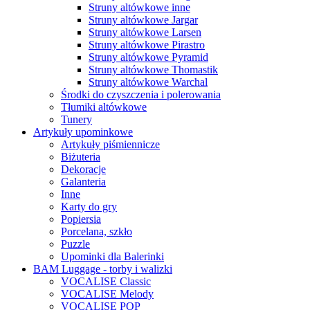
Struny altówkowe inne
Struny altówkowe Jargar
Struny altówkowe Larsen
Struny altówkowe Pirastro
Struny altówkowe Pyramid
Struny altówkowe Thomastik
Struny altówkowe Warchal
Środki do czyszczenia i polerowania
Tłumiki altówkowe
Tunery
Artykuły upominkowe
Artykuły piśmiennicze
Biżuteria
Dekoracje
Galanteria
Inne
Karty do gry
Popiersia
Porcelana, szkło
Puzzle
Upominki dla Balerinki
BAM Luggage - torby i walizki
VOCALISE Classic
VOCALISE Melody
VOCALISE POP