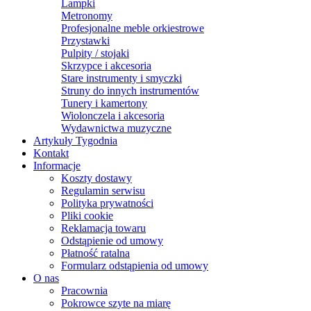
Lampki
Metronomy
Profesjonalne meble orkiestrowe
Przystawki
Pulpity / stojaki
Skrzypce i akcesoria
Stare instrumenty i smyczki
Struny do innych instrumentów
Tunery i kamertony
Wiolonczela i akcesoria
Wydawnictwa muzyczne
Artykuły Tygodnia
Kontakt
Informacje
Koszty dostawy
Regulamin serwisu
Polityka prywatności
Pliki cookie
Reklamacja towaru
Odstąpienie od umowy
Płatność ratalna
Formularz odstąpienia od umowy
O nas
Pracownia
Pokrowce szyte na miarę