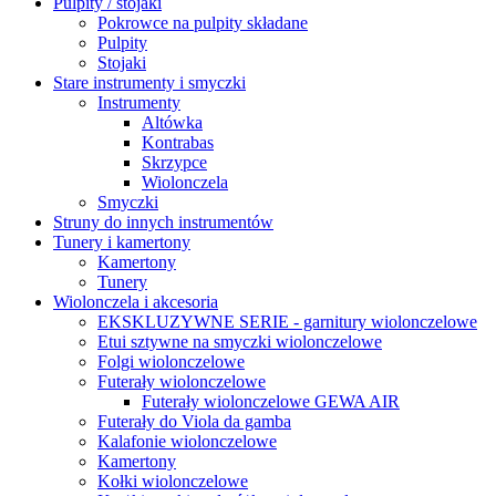
Pulpity / stojaki
Pokrowce na pulpity składane
Pulpity
Stojaki
Stare instrumenty i smyczki
Instrumenty
Altówka
Kontrabas
Skrzypce
Wiolonczela
Smyczki
Struny do innych instrumentów
Tunery i kamertony
Kamertony
Tunery
Wiolonczela i akcesoria
EKSKLUZYWNE SERIE - garnitury wiolonczelowe
Etui sztywne na smyczki wiolonczelowe
Folgi wiolonczelowe
Futerały wiolonczelowe
Futerały wiolonczelowe GEWA AIR
Futerały do Viola da gamba
Kalafonie wiolonczelowe
Kamertony
Kołki wiolonczelowe