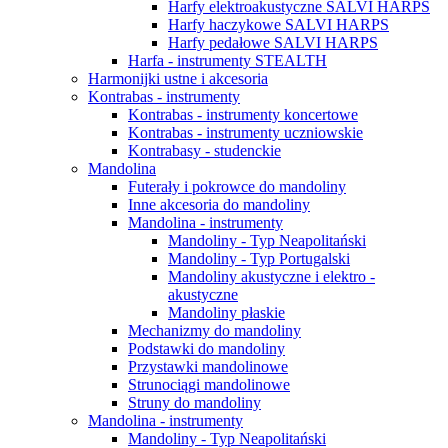
Harfy elektroakustyczne SALVI HARPS
Harfy haczykowe SALVI HARPS
Harfy pedałowe SALVI HARPS
Harfa - instrumenty STEALTH
Harmonijki ustne i akcesoria
Kontrabas - instrumenty
Kontrabas - instrumenty koncertowe
Kontrabas - instrumenty uczniowskie
Kontrabasy - studenckie
Mandolina
Futerały i pokrowce do mandoliny
Inne akcesoria do mandoliny
Mandolina - instrumenty
Mandoliny - Typ Neapolitański
Mandoliny - Typ Portugalski
Mandoliny akustyczne i elektro -
akustyczne
Mandoliny płaskie
Mechanizmy do mandoliny
Podstawki do mandoliny
Przystawki mandolinowe
Strunociągi mandolinowe
Struny do mandoliny
Mandolina - instrumenty
Mandoliny - Typ Neapolitański