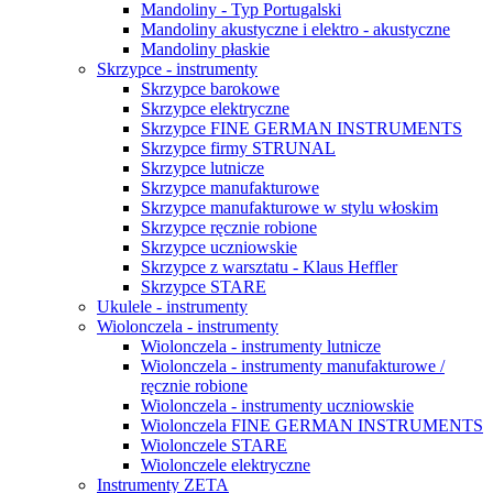
Mandoliny - Typ Portugalski
Mandoliny akustyczne i elektro - akustyczne
Mandoliny płaskie
Skrzypce - instrumenty
Skrzypce barokowe
Skrzypce elektryczne
Skrzypce FINE GERMAN INSTRUMENTS
Skrzypce firmy STRUNAL
Skrzypce lutnicze
Skrzypce manufakturowe
Skrzypce manufakturowe w stylu włoskim
Skrzypce ręcznie robione
Skrzypce uczniowskie
Skrzypce z warsztatu - Klaus Heffler
Skrzypce STARE
Ukulele - instrumenty
Wiolonczela - instrumenty
Wiolonczela - instrumenty lutnicze
Wiolonczela - instrumenty manufakturowe /
ręcznie robione
Wiolonczela - instrumenty uczniowskie
Wiolonczela FINE GERMAN INSTRUMENTS
Wiolonczele STARE
Wiolonczele elektryczne
Instrumenty ZETA