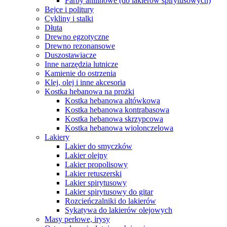
Farby anilinowe (do lakierów spirytusowych)
Bejce i politury
Cykliny i stalki
Dłuta
Drewno egzotyczne
Drewno rezonansowe
Duszostawiacze
Inne narzędzia lutnicze
Kamienie do ostrzenia
Klej, olej i inne akcesoria
Kostka hebanowa na prożki
Kostka hebanowa altówkowa
Kostka hebanowa kontrabasowa
Kostka hebanowa skrzypcowa
Kostka hebanowa wiolonczelowa
Lakiery
Lakier do smyczków
Lakier olejny
Lakier propolisowy
Lakier retuszerski
Lakier spirytusowy
Lakier spirytusowy do gitar
Rozcieńczalniki do lakierów
Sykatywa do lakierów olejowych
Masy perłowe, irysy