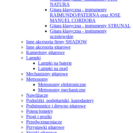
NATURA
Gitara klasyczna - instrumenty
RAIMUNDO/PATERNA oraz JOSE
MANUEL CORDOBA
Gitara klasyczna - instrumenty STRUNAL
Gitara klasyczna - instrumenty
uczniowskie
Inne akcesoria firmy SHADOW
Inne akcesoria gitarowe
Kamertony gitarowe
Lampki
Lampki na baterie
Lampki na prąd
Mechanizmy gitarowe
Metronomy
Metronomy elektroniczne
Metronomy mechaniczne
Nawilżacze
Podnóżki, podgitarniki, kapodastery
Podstrunnice i drewno gitarowe
Potencjometry
Progi i prożki
Przedwzmacniacze
Przystawki gitarowe
Stojaki gitarowe