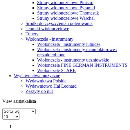
Struny wiolonczelowe Pirastro
Struny wiolonczelowe Pyramid
Struny wiolonczelowe Thomastik
Struny wiolonczelowe Warchal
Środki do czyszczenia i polerowania
Tłumiki wiolonczelowe
Tunery
Wiolonczela - instrumenty
Wiolonczela - instrumenty lutnicze
Wiolonczela - instrumenty manufakturowe /
ręcznie robione
Wiolonczela - instrumenty uczniowskie
Wiolonczela FINE GERMAN INSTRUMENTS
Wiolonczele STARE
Wydawnictwa muzyczne
Wydawnictwa Polskie
Wydawnictwo Hal Leonard
Zeszyty do nut
View as:
siatka
lista