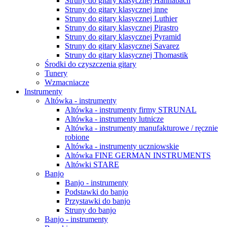
Struny do gitary klasycznej Hannabach
Struny do gitary klasycznej inne
Struny do gitary klasycznej Luthier
Struny do gitary klasycznej Pirastro
Struny do gitary klasycznej Pyramid
Struny do gitary klasycznej Savarez
Struny do gitary klasycznej Thomastik
Środki do czyszczenia gitary
Tunery
Wzmacniacze
Instrumenty
Altówka - instrumenty
Altówka - instrumenty firmy STRUNAL
Altówka - instrumenty lutnicze
Altówka - instrumenty manufakturowe / ręcznie
robione
Altówka - instrumenty uczniowskie
Altówka FINE GERMAN INSTRUMENTS
Altówki STARE
Banjo
Banjo - instrumenty
Podstawki do banjo
Przystawki do banjo
Struny do banjo
Banjo - instrumenty