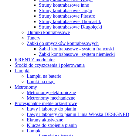
Struny kontrabasowe inne
Struny kontrabasowe Jargar
Struny kontrabasowe Pirastro
Struny kontrabasowe Thomastik
Struny kontrabasowe Długołęcki
Tłumiki kontrabasowe
Tunery
Żabki do smyczków kontrabasowych
Żabki kontrabasowe - system francuski
Żabki kontrabasowe - system niemiecki
KRENTZ modulator
Środki do czyszczenia i polerowania
Lampki
Lampki na baterie
Lamki na prąd
Metronomy
Metronomy elektroniczne
Metronomy mechaniczne
Profesjonalne meble orkiestrowe
Ławy i taborety do pianin
Ławy i taborety do pianin Linia Włoska DESIGNED
Ekrany akustyczne
Klucze do strojenia pianin
Lampki