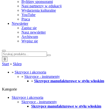
Byliśmy sponsorami
Nasi partnerzy w edukacji
Wydarzenia kulturalne
YouTube
Praca
Newsletter
Zapisz się
Nasz newsletter
Archiwum
Wypisz się
0
Start
»
Sklep
»
Skrzypce i akcesoria
»
Skrzypce - instrumenty
»
Skrzypce manufakturowe w stylu włoskim
Kategorie
Skrzypce i akcesoria
Skrzypce - instrumenty
Skrzypce manufakturowe w stylu włoskim