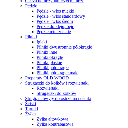
Ostrza do noży lutniczych i noże
Pędzle
Pędzle - włos miękki
Pędzle - włos standardowy
Pędzle - włos średni
Pędzle do kleju, bejc
Pędzle retuszerskie
Pilniki
Iglaki
Pilniki dwustronnie półokrągłe
Pilniki inne
Pilniki okrągłe
Pilniki płaskie
Pilniki półokrągłe
Pilniki półokrągłe małe
Preparaty OLD WOOD
Strugaczki do kołków i rozwiertaki
Rozwiertaki
Strugaczki do kołków
Strugi, uchwyty do ostrzenia i ośniki
Ściski
Tarniki
Żyłka
Żyłka altówkowa
Żyłka kontrabasowa