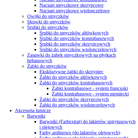
Naciągi smyczkowe skrzypcowe
Naciągi smyczkowe wiolonczelowe
Owijki do smyczków
Skuwki do smyczków
Śrubki do smyczków
Śrubki do smyczków altówkowych
Śrubki do smyczków kontrabasowych
Śrubki do smyczków skrzypcowych
Śrubki do smyczków wiolonczelowych
Zasuwki do żabek smyczkowych na płytkach
hebanowych
Żabki do smyczków
Ekskluzywne żabki do skrzypiec
Żabki do smyczków altówkowych
Żabki do smyczków kontrabasowych
Żabki kontrabasowe - system francuski
Żabki kontrabasowe - system niemiecki
Żabki do smyczków skrzypcowych
Żabki do smyczków wiolonczelowych
Akcesoria lutnicze
Barwniki
Barwniki (Farbextrat) do lakierów spirytusowych
i olejowych
Farby anilinowe (do lakierów olejowych)