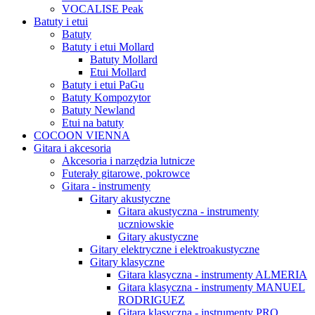
VOCALISE Peak
Batuty i etui
Batuty
Batuty i etui Mollard
Batuty Mollard
Etui Mollard
Batuty i etui PaGu
Batuty Kompozytor
Batuty Newland
Etui na batuty
COCOON VIENNA
Gitara i akcesoria
Akcesoria i narzędzia lutnicze
Futerały gitarowe, pokrowce
Gitara - instrumenty
Gitary akustyczne
Gitara akustyczna - instrumenty
uczniowskie
Gitary akustyczne
Gitary elektryczne i elektroakustyczne
Gitary klasyczne
Gitara klasyczna - instrumenty ALMERIA
Gitara klasyczna - instrumenty MANUEL
RODRIGUEZ
Gitara klasyczna - instrumenty PRO