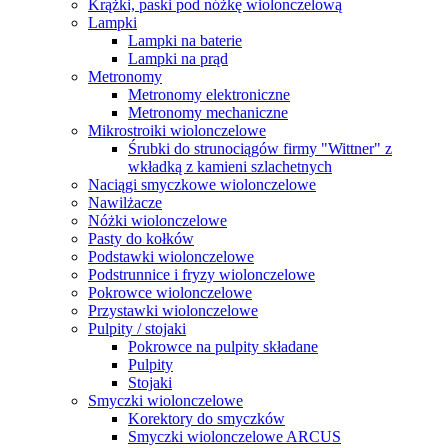
Krążki, paski pod nóżkę wiolonczelową
Lampki
Lampki na baterie
Lampki na prąd
Metronomy
Metronomy elektroniczne
Metronomy mechaniczne
Mikrostroiki wiolonczelowe
Śrubki do strunociągów firmy "Wittner" z
wkładką z kamieni szlachetnych
Naciągi smyczkowe wiolonczelowe
Nawilżacze
Nóżki wiolonczelowe
Pasty do kołków
Podstawki wiolonczelowe
Podstrunnice i fryzy wiolonczelowe
Pokrowce wiolonczelowe
Przystawki wiolonczelowe
Pulpity / stojaki
Pokrowce na pulpity składane
Pulpity
Stojaki
Smyczki wiolonczelowe
Korektory do smyczków
Smyczki wiolonczelowe ARCUS