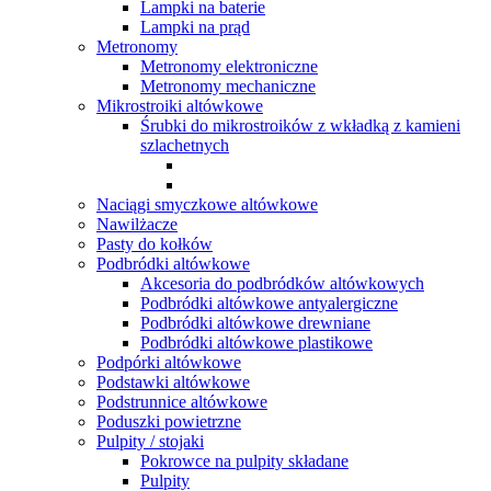
Lampki na baterie
Lampki na prąd
Metronomy
Metronomy elektroniczne
Metronomy mechaniczne
Mikrostroiki altówkowe
Śrubki do mikrostroików z wkładką z kamieni
szlachetnych
Naciągi smyczkowe altówkowe
Nawilżacze
Pasty do kołków
Podbródki altówkowe
Akcesoria do podbródków altówkowych
Podbródki altówkowe antyalergiczne
Podbródki altówkowe drewniane
Podbródki altówkowe plastikowe
Podpórki altówkowe
Podstawki altówkowe
Podstrunnice altówkowe
Poduszki powietrzne
Pulpity / stojaki
Pokrowce na pulpity składane
Pulpity