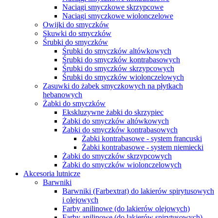
Naciągi smyczkowe skrzypcowe
Naciągi smyczkowe wiolonczelowe
Owijki do smyczków
Skuwki do smyczków
Śrubki do smyczków
Śrubki do smyczków altówkowych
Śrubki do smyczków kontrabasowych
Śrubki do smyczków skrzypcowych
Śrubki do smyczków wiolonczelowych
Zasuwki do żabek smyczkowych na płytkach
hebanowych
Żabki do smyczków
Ekskluzywne żabki do skrzypiec
Żabki do smyczków altówkowych
Żabki do smyczków kontrabasowych
Żabki kontrabasowe - system francuski
Żabki kontrabasowe - system niemiecki
Żabki do smyczków skrzypcowych
Żabki do smyczków wiolonczelowych
Akcesoria lutnicze
Barwniki
Barwniki (Farbextrat) do lakierów spirytusowych
i olejowych
Farby anilinowe (do lakierów olejowych)
Farby anilinowe (do lakierów spirytusowych)