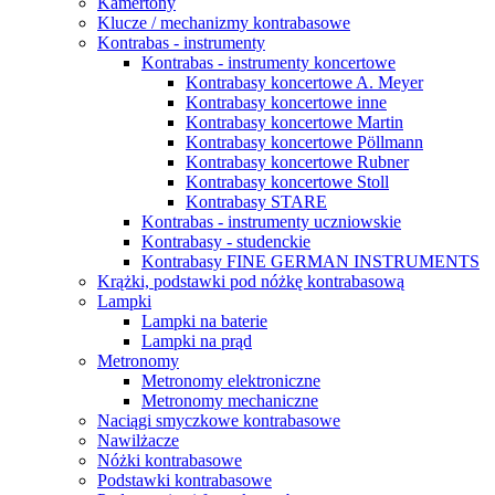
Kamertony
Klucze / mechanizmy kontrabasowe
Kontrabas - instrumenty
Kontrabas - instrumenty koncertowe
Kontrabasy koncertowe A. Meyer
Kontrabasy koncertowe inne
Kontrabasy koncertowe Martin
Kontrabasy koncertowe Pöllmann
Kontrabasy koncertowe Rubner
Kontrabasy koncertowe Stoll
Kontrabasy STARE
Kontrabas - instrumenty uczniowskie
Kontrabasy - studenckie
Kontrabasy FINE GERMAN INSTRUMENTS
Krążki, podstawki pod nóżkę kontrabasową
Lampki
Lampki na baterie
Lampki na prąd
Metronomy
Metronomy elektroniczne
Metronomy mechaniczne
Naciągi smyczkowe kontrabasowe
Nawilżacze
Nóżki kontrabasowe
Podstawki kontrabasowe