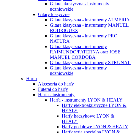
Gitara akustyczna - instrumenty
uczniowskie
Gitary klasyczne
Gitara klasyczna - instrumenty ALMERIA
Gitara klasyczna - instrumenty MANUEL
RODRIGUEZ
Gitara klasyczna - instrumenty PRO
NATURA
Gitara klasyczna - instrumenty
RAIMUNDO/PATERNA oraz JOSE
MANUEL CORDOBA
Gitara klasyczna - instrumenty STRUNAL
Gitara klasyczna - instrumenty
uczniowskie
Harfa
Akcesoria do harfy
Futerał do harfy
Harfa - instrumenty
Harfa - instrumenty LYON & HEALY
Harfy elektroakustyczne LYON &
HEALY
Harfy haczykowe LYON &
HEALY
Harfy pedałowe LYON & HEALY
Harfy seria specjalna LYON &