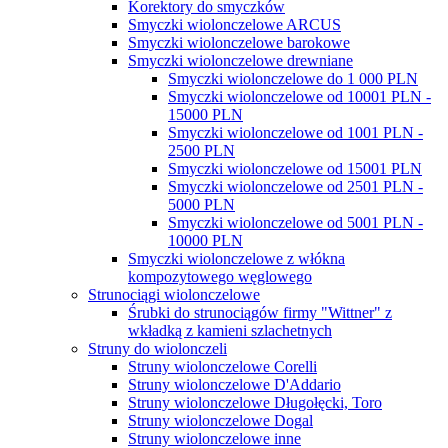
Korektory do smyczków
Smyczki wiolonczelowe ARCUS
Smyczki wiolonczelowe barokowe
Smyczki wiolonczelowe drewniane
Smyczki wiolonczelowe do 1 000 PLN
Smyczki wiolonczelowe od 10001 PLN -
15000 PLN
Smyczki wiolonczelowe od 1001 PLN -
2500 PLN
Smyczki wiolonczelowe od 15001 PLN
Smyczki wiolonczelowe od 2501 PLN -
5000 PLN
Smyczki wiolonczelowe od 5001 PLN -
10000 PLN
Smyczki wiolonczelowe z włókna
kompozytowego węglowego
Strunociągi wiolonczelowe
Śrubki do strunociągów firmy "Wittner" z
wkładką z kamieni szlachetnych
Struny do wiolonczeli
Struny wiolonczelowe Corelli
Struny wiolonczelowe D'Addario
Struny wiolonczelowe Długołęcki, Toro
Struny wiolonczelowe Dogal
Struny wiolonczelowe inne