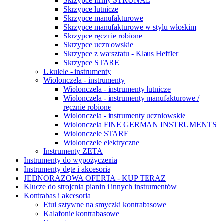
Skrzypce firmy STRUNAL
Skrzypce lutnicze
Skrzypce manufakturowe
Skrzypce manufakturowe w stylu włoskim
Skrzypce ręcznie robione
Skrzypce uczniowskie
Skrzypce z warsztatu - Klaus Heffler
Skrzypce STARE
Ukulele - instrumenty
Wiolonczela - instrumenty
Wiolonczela - instrumenty lutnicze
Wiolonczela - instrumenty manufakturowe /
ręcznie robione
Wiolonczela - instrumenty uczniowskie
Wiolonczela FINE GERMAN INSTRUMENTS
Wiolonczele STARE
Wiolonczele elektryczne
Instrumenty ZETA
Instrumenty do wypożyczenia
Instrumenty dęte i akcesoria
JEDNORAZOWA OFERTA - KUP TERAZ
Klucze do strojenia pianin i innych instrumentów
Kontrabas i akcesoria
Etui sztywne na smyczki kontrabasowe
Kalafonie kontrabasowe