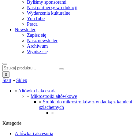
Byliśmy sponsorami
Nasi partnerzy w edukacji
Wydarzenia kulturalne
YouTube
Praca
Newsletter
Zapisz się
Nasz newsletter
Archiwum
Wypisz się
0
Start
»
Sklep
»
Altówka i akcesoria
»
Mikrostroiki altówkowe
»
Śrubki do mikrostroików z wkładką z kamieni
szlachetnych
»
Kategorie
Altówka i akcesoria