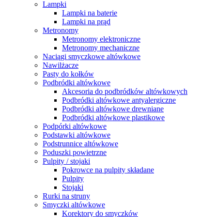
Lampki
Lampki na baterie
Lampki na prąd
Metronomy
Metronomy elektroniczne
Metronomy mechaniczne
Naciągi smyczkowe altówkowe
Nawilżacze
Pasty do kołków
Podbródki altówkowe
Akcesoria do podbródków altówkowych
Podbródki altówkowe antyalergiczne
Podbródki altówkowe drewniane
Podbródki altówkowe plastikowe
Podpórki altówkowe
Podstawki altówkowe
Podstrunnice altówkowe
Poduszki powietrzne
Pulpity / stojaki
Pokrowce na pulpity składane
Pulpity
Stojaki
Rurki na struny
Smyczki altówkowe
Korektory do smyczków