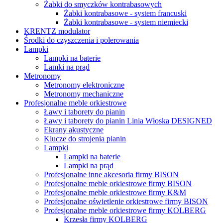
Żabki do smyczków kontrabasowych
Żabki kontrabasowe - system francuski
Żabki kontrabasowe - system niemiecki
KRENTZ modulator
Środki do czyszczenia i polerowania
Lampki
Lampki na baterie
Lamki na prąd
Metronomy
Metronomy elektroniczne
Metronomy mechaniczne
Profesjonalne meble orkiestrowe
Ławy i taborety do pianin
Ławy i taborety do pianin Linia Włoska DESIGNED
Ekrany akustyczne
Klucze do strojenia pianin
Lampki
Lampki na baterie
Lampki na prąd
Profesjonalne inne akcesoria firmy BISON
Profesjonalne meble orkiestrowe firmy BISON
Profesjonalne meble orkiestrowe firmy K&M
Profesjonalne oświetlenie orkiestrowe firmy BISON
Profesjonalne meble orkiestrowe firmy KOLBERG
Krzesła firmy KOLBERG