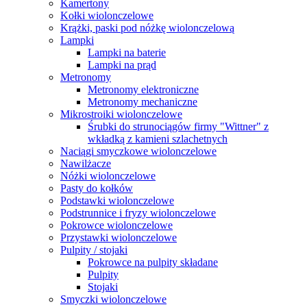
Kamertony
Kołki wiolonczelowe
Krążki, paski pod nóżkę wiolonczelową
Lampki
Lampki na baterie
Lampki na prąd
Metronomy
Metronomy elektroniczne
Metronomy mechaniczne
Mikrostroiki wiolonczelowe
Śrubki do strunociągów firmy "Wittner" z
wkładką z kamieni szlachetnych
Naciągi smyczkowe wiolonczelowe
Nawilżacze
Nóżki wiolonczelowe
Pasty do kołków
Podstawki wiolonczelowe
Podstrunnice i fryzy wiolonczelowe
Pokrowce wiolonczelowe
Przystawki wiolonczelowe
Pulpity / stojaki
Pokrowce na pulpity składane
Pulpity
Stojaki
Smyczki wiolonczelowe