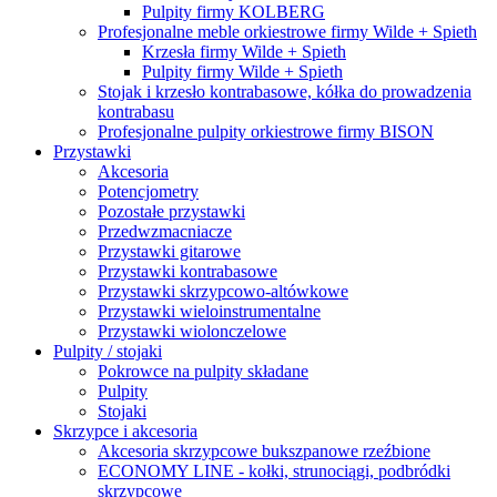
Pulpity firmy KOLBERG
Profesjonalne meble orkiestrowe firmy Wilde + Spieth
Krzesła firmy Wilde + Spieth
Pulpity firmy Wilde + Spieth
Stojak i krzesło kontrabasowe, kółka do prowadzenia
kontrabasu
Profesjonalne pulpity orkiestrowe firmy BISON
Przystawki
Akcesoria
Potencjometry
Pozostałe przystawki
Przedwzmacniacze
Przystawki gitarowe
Przystawki kontrabasowe
Przystawki skrzypcowo-altówkowe
Przystawki wieloinstrumentalne
Przystawki wiolonczelowe
Pulpity / stojaki
Pokrowce na pulpity składane
Pulpity
Stojaki
Skrzypce i akcesoria
Akcesoria skrzypcowe bukszpanowe rzeźbione
ECONOMY LINE - kołki, strunociągi, podbródki
skrzypcowe