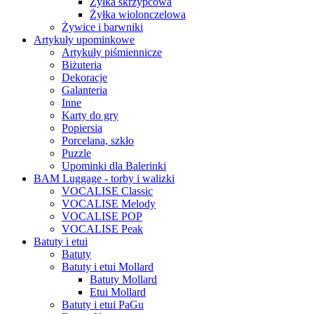
Żyłka skrzypcowa
Żyłka wiolonczelowa
Żywice i barwniki
Artykuły upominkowe
Artykuły piśmiennicze
Biżuteria
Dekoracje
Galanteria
Inne
Karty do gry
Popiersia
Porcelana, szkło
Puzzle
Upominki dla Balerinki
BAM Luggage - torby i walizki
VOCALISE Classic
VOCALISE Melody
VOCALISE POP
VOCALISE Peak
Batuty i etui
Batuty
Batuty i etui Mollard
Batuty Mollard
Etui Mollard
Batuty i etui PaGu