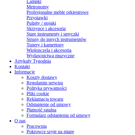
Lampki
Metronomy
Profesjonalne meble orkiestrowe
Przystawki
Pulpity / stojaki
Skrzypce i akcesoria
Stare instrumenty i smyczki
Struny do innych instrumentów
Tunery i kamertony
Wiolonczela i akcesoria
Wydawnictwa muzyczne
Artykuły Tygodnia
Kontakt
Informacje
Koszty dostawy
Regulamin serwisu
Polityka prywatności
Pliki cookie
Reklamacja towaru
Odstąpienie od umowy
Płatność ratalna
Formularz odstąpienia od umowy
O nas
Pracownia
Pokrowce szyte na miarę