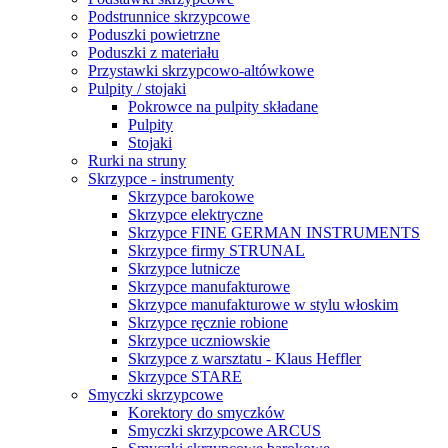
Podstrunnice skrzypcowe
Poduszki powietrzne
Poduszki z materiału
Przystawki skrzypcowo-altówkowe
Pulpity / stojaki
Pokrowce na pulpity składane
Pulpity
Stojaki
Rurki na struny
Skrzypce - instrumenty
Skrzypce barokowe
Skrzypce elektryczne
Skrzypce FINE GERMAN INSTRUMENTS
Skrzypce firmy STRUNAL
Skrzypce lutnicze
Skrzypce manufakturowe
Skrzypce manufakturowe w stylu włoskim
Skrzypce ręcznie robione
Skrzypce uczniowskie
Skrzypce z warsztatu - Klaus Heffler
Skrzypce STARE
Smyczki skrzypcowe
Korektory do smyczków
Smyczki skrzypcowe ARCUS