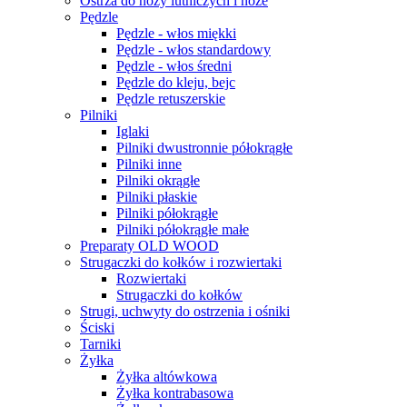
Ostrza do noży lutniczych i noże
Pędzle
Pędzle - włos miękki
Pędzle - włos standardowy
Pędzle - włos średni
Pędzle do kleju, bejc
Pędzle retuszerskie
Pilniki
Iglaki
Pilniki dwustronnie półokrągłe
Pilniki inne
Pilniki okrągłe
Pilniki płaskie
Pilniki półokrągłe
Pilniki półokrągłe małe
Preparaty OLD WOOD
Strugaczki do kołków i rozwiertaki
Rozwiertaki
Strugaczki do kołków
Strugi, uchwyty do ostrzenia i ośniki
Ściski
Tarniki
Żyłka
Żyłka altówkowa
Żyłka kontrabasowa