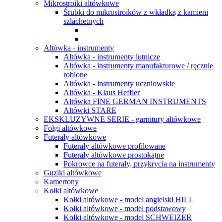
Mikrostroiki altówkowe
Śrubki do mikrostroików z wkładką z kamieni
szlachetnych
Altówka - instrumenty
Altówka - instrumenty lutnicze
Altówka - instrumenty manufakturowe / ręcznie
robione
Altówka - instrumenty uczniowskie
Altówka - Klaus Heffler
Altówka FINE GERMAN INSTRUMENTS
Altówki STARE
EKSKLUZYWNE SERIE - garnitury altówkowe
Folgi altówkowe
Futerały altówkowe
Futerały altówkowe profilowane
Futerały altówkowe prostokątne
Pokrowce na futerały, przykrycia na instrumenty
Guziki altówkowe
Kamertony
Kołki altówkowe
Kołki altówkowe - model angielski HILL
Kołki altówkowe - model podstawowy
Kołki altówkowe - model SCHWEIZER