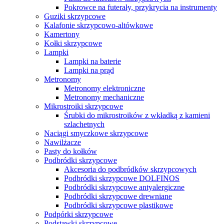
Pokrowce na futerały, przykrycia na instrumenty
Guziki skrzypcowe
Kalafonie skrzypcowo-altówkowe
Kamertony
Kołki skrzypcowe
Lampki
Lampki na baterie
Lampki na prąd
Metronomy
Metronomy elektroniczne
Metronomy mechaniczne
Mikrostroiki skrzypcowe
Śrubki do mikrostroików z wkładką z kamieni
szlachetnych
Naciągi smyczkowe skrzypcowe
Nawilżacze
Pasty do kołków
Podbródki skrzypcowe
Akcesoria do podbródków skrzypcowych
Podbródki skrzypcowe DOLFINOS
Podbródki skrzypcowe antyalergiczne
Podbródki skrzypcowe drewniane
Podbródki skrzypcowe plastikowe
Podpórki skrzypcowe
Podstawki skrzypcowe