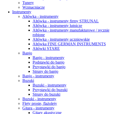
Tunery
Wzmacniacze
Instrumenty
Altówka - instrumenty
Altówka - instrumenty firmy STRUNAL
Altówka - instrumenty lutnicze
Altówka - instrumenty manufakturowe / ręcznie
robione
Altówka - instrumenty uczniowskie
Altówka FINE GERMAN INSTRUMENTS
Altówki STARE
Banjo
Banjo - instrumenty
Podstawki do banjo
Przystawki do banjo
Struny do banjo
Banjo - instrumenty
Buzuki
Buzuki - instrumenty
Przystawki do buzuki
Struny do buzuki
Buzuki - instrumenty
Flety proste, flażolety
Gitara - instrumenty
Gitary akustyczne