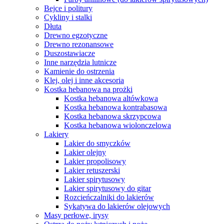
Bejce i politury
Cykliny i stalki
Dłuta
Drewno egzotyczne
Drewno rezonansowe
Duszostawiacze
Inne narzędzia lutnicze
Kamienie do ostrzenia
Klej, olej i inne akcesoria
Kostka hebanowa na prożki
Kostka hebanowa altówkowa
Kostka hebanowa kontrabasowa
Kostka hebanowa skrzypcowa
Kostka hebanowa wiolonczelowa
Lakiery
Lakier do smyczków
Lakier olejny
Lakier propolisowy
Lakier retuszerski
Lakier spirytusowy
Lakier spirytusowy do gitar
Rozcieńczalniki do lakierów
Sykatywa do lakierów olejowych
Masy perłowe, irysy