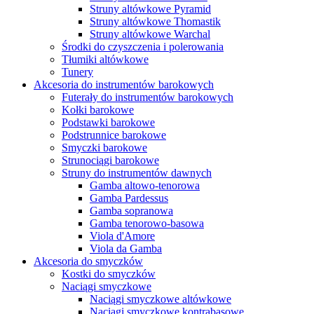
Struny altówkowe Pyramid
Struny altówkowe Thomastik
Struny altówkowe Warchal
Środki do czyszczenia i polerowania
Tłumiki altówkowe
Tunery
Akcesoria do instrumentów barokowych
Futerały do instrumentów barokowych
Kołki barokowe
Podstawki barokowe
Podstrunnice barokowe
Smyczki barokowe
Strunociągi barokowe
Struny do instrumentów dawnych
Gamba altowo-tenorowa
Gamba Pardessus
Gamba sopranowa
Gamba tenorowo-basowa
Viola d'Amore
Viola da Gamba
Akcesoria do smyczków
Kostki do smyczków
Naciągi smyczkowe
Naciągi smyczkowe altówkowe
Naciągi smyczkowe kontrabasowe