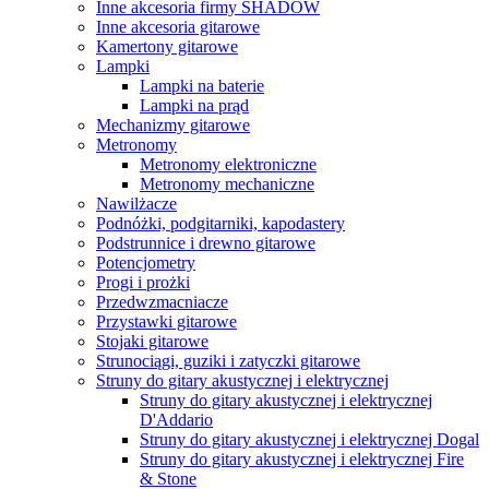
Inne akcesoria firmy SHADOW
Inne akcesoria gitarowe
Kamertony gitarowe
Lampki
Lampki na baterie
Lampki na prąd
Mechanizmy gitarowe
Metronomy
Metronomy elektroniczne
Metronomy mechaniczne
Nawilżacze
Podnóżki, podgitarniki, kapodastery
Podstrunnice i drewno gitarowe
Potencjometry
Progi i prożki
Przedwzmacniacze
Przystawki gitarowe
Stojaki gitarowe
Strunociągi, guziki i zatyczki gitarowe
Struny do gitary akustycznej i elektrycznej
Struny do gitary akustycznej i elektrycznej
D'Addario
Struny do gitary akustycznej i elektrycznej Dogal
Struny do gitary akustycznej i elektrycznej Fire
& Stone