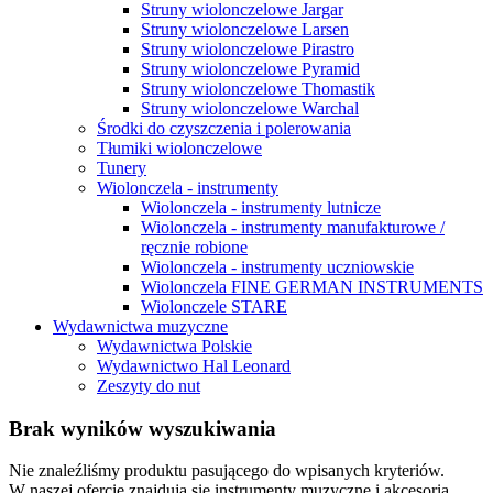
Struny wiolonczelowe Jargar
Struny wiolonczelowe Larsen
Struny wiolonczelowe Pirastro
Struny wiolonczelowe Pyramid
Struny wiolonczelowe Thomastik
Struny wiolonczelowe Warchal
Środki do czyszczenia i polerowania
Tłumiki wiolonczelowe
Tunery
Wiolonczela - instrumenty
Wiolonczela - instrumenty lutnicze
Wiolonczela - instrumenty manufakturowe /
ręcznie robione
Wiolonczela - instrumenty uczniowskie
Wiolonczela FINE GERMAN INSTRUMENTS
Wiolonczele STARE
Wydawnictwa muzyczne
Wydawnictwa Polskie
Wydawnictwo Hal Leonard
Zeszyty do nut
Brak wyników wyszukiwania
Nie znaleźliśmy produktu pasującego do wpisanych kryteriów.
W naszej ofercie znajdują się instrumenty muzyczne i akcesoria,