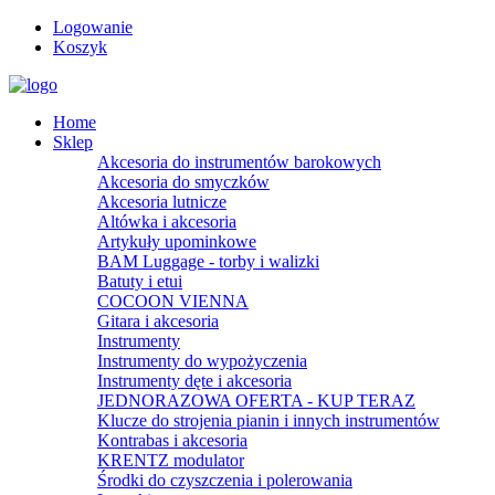
Logowanie
Koszyk
Home
Sklep
Akcesoria do instrumentów barokowych
Akcesoria do smyczków
Akcesoria lutnicze
Altówka i akcesoria
Artykuły upominkowe
BAM Luggage - torby i walizki
Batuty i etui
COCOON VIENNA
Gitara i akcesoria
Instrumenty
Instrumenty do wypożyczenia
Instrumenty dęte i akcesoria
JEDNORAZOWA OFERTA - KUP TERAZ
Klucze do strojenia pianin i innych instrumentów
Kontrabas i akcesoria
KRENTZ modulator
Środki do czyszczenia i polerowania