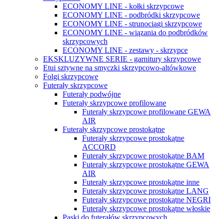
ECONOMY LINE - kołki skrzypcowe
ECONOMY LINE - podbródki skrzypcowe
ECONOMY LINE - strunociągi skrzypcowe
ECONOMY LINE - wiązania do podbródków
skrzypcowych
ECONOMY LINE - zestawy - skrzypce
EKSKLUZYWNE SERIE - garnitury skrzypcowe
Etui sztywne na smyczki skrzypcowo-altówkowe
Folgi skrzypcowe
Futerały skrzypcowe
Futerały podwójne
Futerały skrzypcowe profilowane
Futerały skrzypcowe profilowane GEWA
AIR
Futerały skrzypcowe prostokątne
Futerały skrzypcowe prostokątne
ACCORD
Futerały skrzypcowe prostokątne BAM
Futerały skrzypcowe prostokątne GEWA
AIR
Futerały skrzypcowe prostokątne inne
Futerały skrzypcowe prostokątne LANG
Futerały skrzypcowe prostokątne NEGRI
Futerały skrzypcowe prostokątne włoskie
Paski do futerałów skrzypcowych