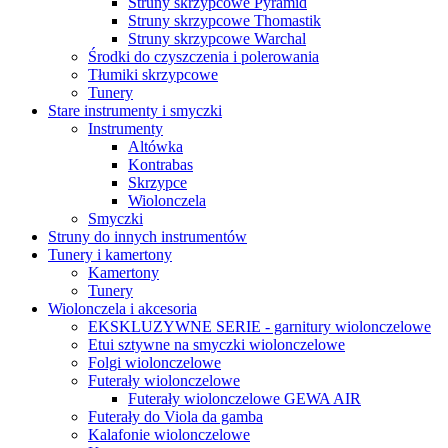
Struny skrzypcowe Pyramid
Struny skrzypcowe Thomastik
Struny skrzypcowe Warchal
Środki do czyszczenia i polerowania
Tłumiki skrzypcowe
Tunery
Stare instrumenty i smyczki
Instrumenty
Altówka
Kontrabas
Skrzypce
Wiolonczela
Smyczki
Struny do innych instrumentów
Tunery i kamertony
Kamertony
Tunery
Wiolonczela i akcesoria
EKSKLUZYWNE SERIE - garnitury wiolonczelowe
Etui sztywne na smyczki wiolonczelowe
Folgi wiolonczelowe
Futerały wiolonczelowe
Futerały wiolonczelowe GEWA AIR
Futerały do Viola da gamba
Kalafonie wiolonczelowe