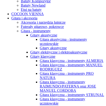
Batuty Kompozytor
Batuty Newland
Etui na batuty
COCOON VIENNA
Gitara i akcesoria
Akcesoria i narzędzia lutnicze
Futerały gitarowe, pokrowce
Gitara - instrumenty
Gitary akustyczne
Gitara akustyczna - instrumenty
uczniowskie
Gitary akustyczne
Gitary elektryczne i elektroakustyczne
Gitary klasyczne
Gitara klasyczna - instrumenty ALMERIA
Gitara klasyczna - instrumenty MANUEL
RODRIGUEZ
Gitara klasyczna - instrumenty PRO
NATURA
Gitara klasyczna - instrumenty
RAIMUNDO/PATERNA oraz JOSE
MANUEL CORDOBA
Gitara klasyczna - instrumenty STRUNAL
Gitara klasyczna - instrumenty
uczniowskie