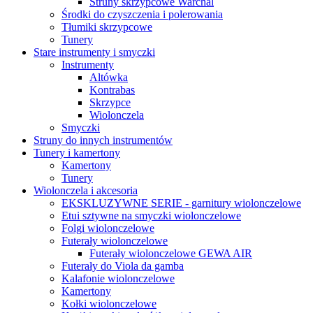
Struny skrzypcowe Warchal
Środki do czyszczenia i polerowania
Tłumiki skrzypcowe
Tunery
Stare instrumenty i smyczki
Instrumenty
Altówka
Kontrabas
Skrzypce
Wiolonczela
Smyczki
Struny do innych instrumentów
Tunery i kamertony
Kamertony
Tunery
Wiolonczela i akcesoria
EKSKLUZYWNE SERIE - garnitury wiolonczelowe
Etui sztywne na smyczki wiolonczelowe
Folgi wiolonczelowe
Futerały wiolonczelowe
Futerały wiolonczelowe GEWA AIR
Futerały do Viola da gamba
Kalafonie wiolonczelowe
Kamertony
Kołki wiolonczelowe