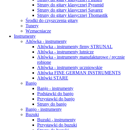
Struny do gitary klasycznej Pyramid
Struny do gitary klasycznej Savarez
Struny do gitary klasycznej Thomastik
Środki do czyszczenia gitary
Tunery
Wzmacniacze
Instrumenty
Altówka - instrumenty
Altówka - instrumenty firmy STRUNAL
Altówka - instrumenty lutnicze
Altówka - instrumenty manufakturowe / ręcznie
robione
Altówka - instrumenty uczniowskie
Altówka FINE GERMAN INSTRUMENTS
Altówki STARE
Banjo
Banjo - instrumenty
Podstawki do banjo
Przystawki do banjo
Struny do banjo
Banjo - instrumenty
Buzuki
Buzuki - instrumenty
Przystawki do buzuki