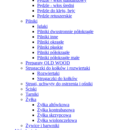
Pędzle - włos standardowy
Pędzle - włos średni
Pędzle do kleju, bejc
Pędzle retuszerskie
Pilniki
Iglaki
Pilniki dwustronnie półokrągłe
Pilniki inne
Pilniki okrągłe
Pilniki płaskie
Pilniki półokrągłe
Pilniki półokrągłe małe
Preparaty OLD WOOD
Strugaczki do kołków i rozwiertaki
Rozwiertaki
Strugaczki do kołków
Strugi, uchwyty do ostrzenia i ośniki
Ściski
Tarniki
Żyłka
Żyłka altówkowa
Żyłka kontrabasowa
Żyłka skrzypcowa
Żyłka wiolonczelowa
Żywice i barwniki