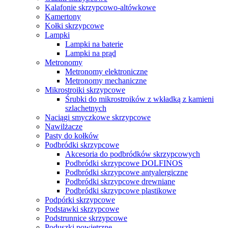
Kalafonie skrzypcowo-altówkowe
Kamertony
Kołki skrzypcowe
Lampki
Lampki na baterie
Lampki na prąd
Metronomy
Metronomy elektroniczne
Metronomy mechaniczne
Mikrostroiki skrzypcowe
Śrubki do mikrostroików z wkładką z kamieni
szlachetnych
Naciągi smyczkowe skrzypcowe
Nawilżacze
Pasty do kołków
Podbródki skrzypcowe
Akcesoria do podbródków skrzypcowych
Podbródki skrzypcowe DOLFINOS
Podbródki skrzypcowe antyalergiczne
Podbródki skrzypcowe drewniane
Podbródki skrzypcowe plastikowe
Podpórki skrzypcowe
Podstawki skrzypcowe
Podstrunnice skrzypcowe
Poduszki powietrzne