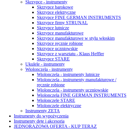
Skrzypce - instrumenty
Skrzypce barokowe
Skrzypce elektryczne
Skrzypce FINE GERMAN INSTRUMENTS
Skrzypce firmy STRUNAL
Skrzypce lutnicze
Skrzypce manufakturowe
Skrzypce manufakturowe w stylu włoskim
Skrzypce ręcznie robione
Skrzypce uczniowskie
Skrzypce z warsztatu - Klaus Heffler
Skrzypce STARE
Ukulele - instrumenty
Wiolonczela - instrumenty
Wiolonczela - instrumenty lutnicze
Wiolonczela - instrumenty manufakturowe /
ręcznie robione
Wiolonczela - instrumenty uczniowskie
Wiolonczela FINE GERMAN INSTRUMENTS
Wiolonczele STARE
Wiolonczele elektryczne
Instrumenty ZETA
Instrumenty do wypożyczenia
Instrumenty dęte i akcesoria
JEDNORAZOWA OFERTA - KUP TERAZ