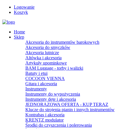
Logowanie
Koszyk
Home
Sklep
Akcesoria do instrumentów barokowych
Akcesoria do smyczków
Akcesoria lutnicze
Altówka i akcesoria
Artykuły upominkowe
BAM Luggage - torby i walizki
Batuty i etui
COCOON VIENNA
Gitara i akcesoria
Instrumenty
Instrumenty do wypożyczenia
Instrumenty dęte i akcesoria
JEDNORAZOWA OFERTA - KUP TERAZ
Klucze do strojenia pianin i innych instrumentów
Kontrabas i akcesoria
KRENTZ modulator
Środki do czyszczenia i polerowania