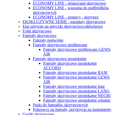
ECONOMY LINE - strunociągi skrzypcowe
ECONOMY LINE - wiązania do podbródków
skrzypcowych
ECONOMY LINE - zestawy - skrzypce
EKSKLUZYWNE SERIE - garnitury skrzypcowe
Etui sztywne na smyczki skrzypcowo-altówkowe
Folgi skrzypcowe
Futerały skrzypcowe
Futerały podwójne
Futerały skrzypcowe profilowane
Futerały skrzypcowe profilowane GEWA
AIR
Futerały skrzypcowe prostokątne
Futerały skrzypcowe prostokątne
ACCORD
Futerały skrzypcowe prostokątne BAM
Futerały skrzypcowe prostokątne GEWA
AIR
Futerały skrzypcowe prostokątne inne
Futerały skrzypcowe prostokątne LANG
Futerały skrzypcowe prostokątne NEGRI
Futerały skrzypcowe prostokątne włoskie
Paski do futerałów skrzypcowych
Pokrowce na futerały, przykrycia na instrumenty
Guziki skrzypcowe