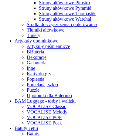
Struny altówkowe Pirastro
Struny altówkowe Pyramid
Struny altówkowe Thomastik
Struny altówkowe Warchal
Środki do czyszczenia i polerowania
Tłumiki altówkowe
Tunery
Artykuły upominkowe
Artykuły piśmiennicze
Biżuteria
Dekoracje
Galanteria
Inne
Karty do gry
Popiersia
Porcelana, szkło
Puzzle
Upominki dla Balerinki
BAM Luggage - torby i walizki
VOCALISE Classic
VOCALISE Melody
VOCALISE POP
VOCALISE Peak
Batuty i etui
Batuty