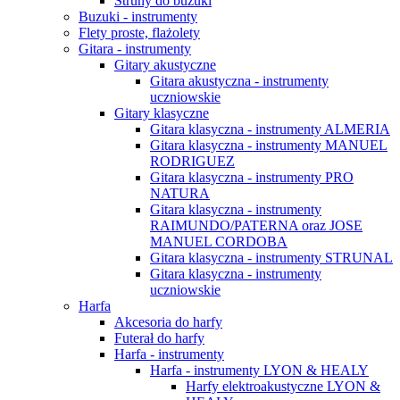
Struny do buzuki
Buzuki - instrumenty
Flety proste, flażolety
Gitara - instrumenty
Gitary akustyczne
Gitara akustyczna - instrumenty
uczniowskie
Gitary klasyczne
Gitara klasyczna - instrumenty ALMERIA
Gitara klasyczna - instrumenty MANUEL
RODRIGUEZ
Gitara klasyczna - instrumenty PRO
NATURA
Gitara klasyczna - instrumenty
RAIMUNDO/PATERNA oraz JOSE
MANUEL CORDOBA
Gitara klasyczna - instrumenty STRUNAL
Gitara klasyczna - instrumenty
uczniowskie
Harfa
Akcesoria do harfy
Futerał do harfy
Harfa - instrumenty
Harfa - instrumenty LYON & HEALY
Harfy elektroakustyczne LYON &