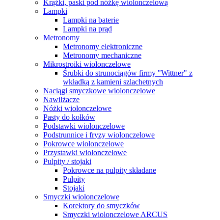
Krążki, paski pod nóżkę wiolonczelową
Lampki
Lampki na baterie
Lampki na prąd
Metronomy
Metronomy elektroniczne
Metronomy mechaniczne
Mikrostroiki wiolonczelowe
Śrubki do strunociągów firmy "Wittner" z
wkładką z kamieni szlachetnych
Naciągi smyczkowe wiolonczelowe
Nawilżacze
Nóżki wiolonczelowe
Pasty do kołków
Podstawki wiolonczelowe
Podstrunnice i fryzy wiolonczelowe
Pokrowce wiolonczelowe
Przystawki wiolonczelowe
Pulpity / stojaki
Pokrowce na pulpity składane
Pulpity
Stojaki
Smyczki wiolonczelowe
Korektory do smyczków
Smyczki wiolonczelowe ARCUS