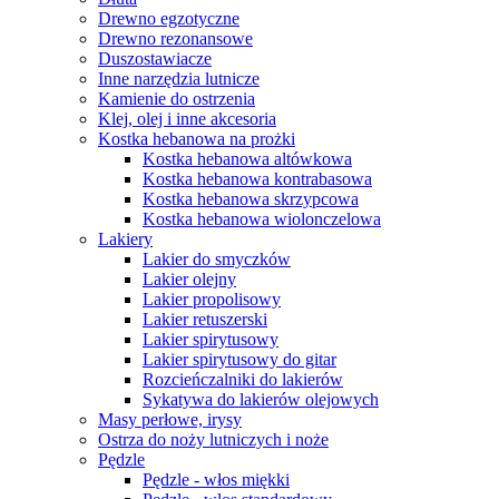
Drewno egzotyczne
Drewno rezonansowe
Duszostawiacze
Inne narzędzia lutnicze
Kamienie do ostrzenia
Klej, olej i inne akcesoria
Kostka hebanowa na prożki
Kostka hebanowa altówkowa
Kostka hebanowa kontrabasowa
Kostka hebanowa skrzypcowa
Kostka hebanowa wiolonczelowa
Lakiery
Lakier do smyczków
Lakier olejny
Lakier propolisowy
Lakier retuszerski
Lakier spirytusowy
Lakier spirytusowy do gitar
Rozcieńczalniki do lakierów
Sykatywa do lakierów olejowych
Masy perłowe, irysy
Ostrza do noży lutniczych i noże
Pędzle
Pędzle - włos miękki