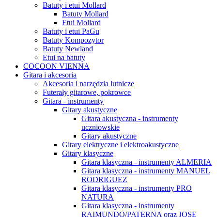
Batuty i etui Mollard
Batuty Mollard
Etui Mollard
Batuty i etui PaGu
Batuty Kompozytor
Batuty Newland
Etui na batuty
COCOON VIENNA
Gitara i akcesoria
Akcesoria i narzędzia lutnicze
Futerały gitarowe, pokrowce
Gitara - instrumenty
Gitary akustyczne
Gitara akustyczna - instrumenty
uczniowskie
Gitary akustyczne
Gitary elektryczne i elektroakustyczne
Gitary klasyczne
Gitara klasyczna - instrumenty ALMERIA
Gitara klasyczna - instrumenty MANUEL
RODRIGUEZ
Gitara klasyczna - instrumenty PRO
NATURA
Gitara klasyczna - instrumenty
RAIMUNDO/PATERNA oraz JOSE