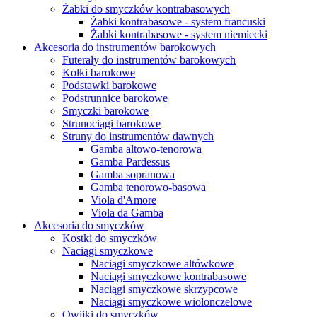
Żabki do smyczków kontrabasowych
Żabki kontrabasowe - system francuski
Żabki kontrabasowe - system niemiecki
Akcesoria do instrumentów barokowych
Futerały do instrumentów barokowych
Kołki barokowe
Podstawki barokowe
Podstrunnice barokowe
Smyczki barokowe
Strunociągi barokowe
Struny do instrumentów dawnych
Gamba altowo-tenorowa
Gamba Pardessus
Gamba sopranowa
Gamba tenorowo-basowa
Viola d'Amore
Viola da Gamba
Akcesoria do smyczków
Kostki do smyczków
Naciągi smyczkowe
Naciągi smyczkowe altówkowe
Naciągi smyczkowe kontrabasowe
Naciągi smyczkowe skrzypcowe
Naciągi smyczkowe wiolonczelowe
Owijki do smyczków