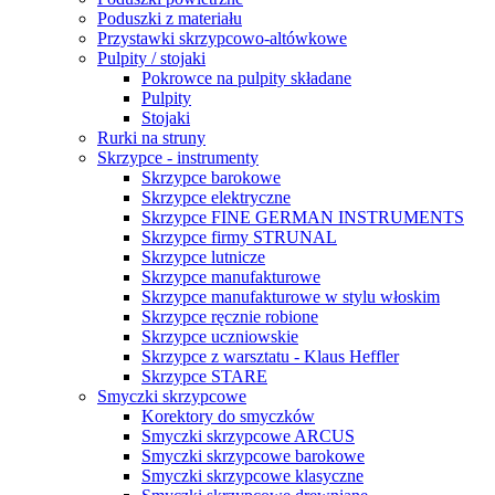
Poduszki z materiału
Przystawki skrzypcowo-altówkowe
Pulpity / stojaki
Pokrowce na pulpity składane
Pulpity
Stojaki
Rurki na struny
Skrzypce - instrumenty
Skrzypce barokowe
Skrzypce elektryczne
Skrzypce FINE GERMAN INSTRUMENTS
Skrzypce firmy STRUNAL
Skrzypce lutnicze
Skrzypce manufakturowe
Skrzypce manufakturowe w stylu włoskim
Skrzypce ręcznie robione
Skrzypce uczniowskie
Skrzypce z warsztatu - Klaus Heffler
Skrzypce STARE
Smyczki skrzypcowe
Korektory do smyczków
Smyczki skrzypcowe ARCUS
Smyczki skrzypcowe barokowe
Smyczki skrzypcowe klasyczne