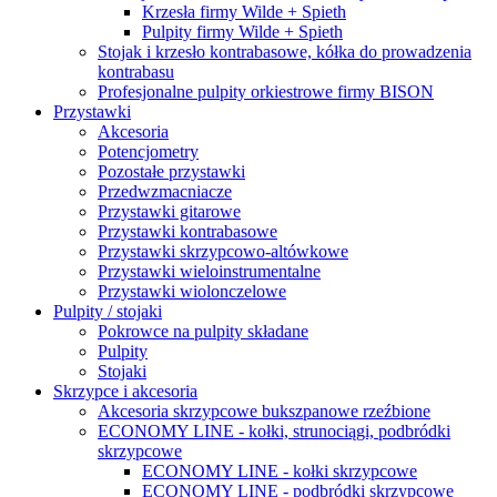
Krzesła firmy Wilde + Spieth
Pulpity firmy Wilde + Spieth
Stojak i krzesło kontrabasowe, kółka do prowadzenia
kontrabasu
Profesjonalne pulpity orkiestrowe firmy BISON
Przystawki
Akcesoria
Potencjometry
Pozostałe przystawki
Przedwzmacniacze
Przystawki gitarowe
Przystawki kontrabasowe
Przystawki skrzypcowo-altówkowe
Przystawki wieloinstrumentalne
Przystawki wiolonczelowe
Pulpity / stojaki
Pokrowce na pulpity składane
Pulpity
Stojaki
Skrzypce i akcesoria
Akcesoria skrzypcowe bukszpanowe rzeźbione
ECONOMY LINE - kołki, strunociągi, podbródki
skrzypcowe
ECONOMY LINE - kołki skrzypcowe
ECONOMY LINE - podbródki skrzypcowe