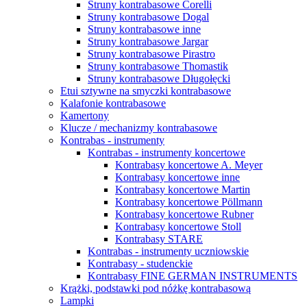
Struny kontrabasowe Corelli
Struny kontrabasowe Dogal
Struny kontrabasowe inne
Struny kontrabasowe Jargar
Struny kontrabasowe Pirastro
Struny kontrabasowe Thomastik
Struny kontrabasowe Długołęcki
Etui sztywne na smyczki kontrabasowe
Kalafonie kontrabasowe
Kamertony
Klucze / mechanizmy kontrabasowe
Kontrabas - instrumenty
Kontrabas - instrumenty koncertowe
Kontrabasy koncertowe A. Meyer
Kontrabasy koncertowe inne
Kontrabasy koncertowe Martin
Kontrabasy koncertowe Pöllmann
Kontrabasy koncertowe Rubner
Kontrabasy koncertowe Stoll
Kontrabasy STARE
Kontrabas - instrumenty uczniowskie
Kontrabasy - studenckie
Kontrabasy FINE GERMAN INSTRUMENTS
Krążki, podstawki pod nóżkę kontrabasową
Lampki