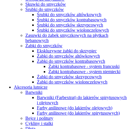
Skuwki do smyczków
Śrubki do smyczków
Śrubki do smyczków altówkowych
Śrubki do smyczków kontrabasowych
Śrubki do smyczków skrzypcowych
Śrubki do smyczków wiolonczelowych
Zasuwki do żabek smyczkowych na płytkach
hebanowych
Żabki do smyczków
Ekskluzywne żabki do skrzypiec
Żabki do smyczków altówkowych
Żabki do smyczków kontrabasowych
Żabki kontrabasowe - system francuski
Żabki kontrabasowe - system niemiecki
Żabki do smyczków skrzypcowych
Żabki do smyczków wiolonczelowych
Akcesoria lutnicze
Barwniki
Barwniki (Farbextrat) do lakierów spirytusowych
i olejowych
Farby anilinowe (do lakierów olejowych)
Farby anilinowe (do lakierów spirytusowych)
Bejce i politury
Cykliny i stalki
Dłuta