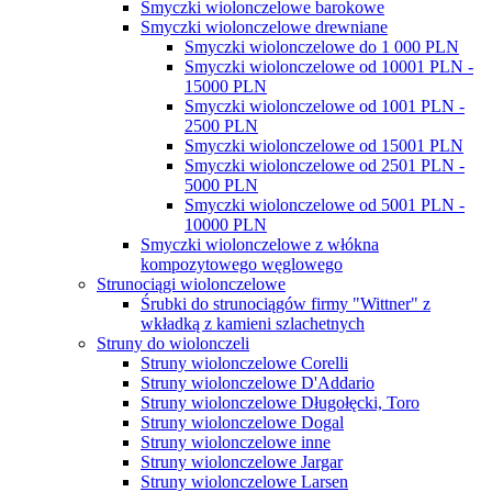
Smyczki wiolonczelowe barokowe
Smyczki wiolonczelowe drewniane
Smyczki wiolonczelowe do 1 000 PLN
Smyczki wiolonczelowe od 10001 PLN -
15000 PLN
Smyczki wiolonczelowe od 1001 PLN -
2500 PLN
Smyczki wiolonczelowe od 15001 PLN
Smyczki wiolonczelowe od 2501 PLN -
5000 PLN
Smyczki wiolonczelowe od 5001 PLN -
10000 PLN
Smyczki wiolonczelowe z włókna
kompozytowego węglowego
Strunociągi wiolonczelowe
Śrubki do strunociągów firmy "Wittner" z
wkładką z kamieni szlachetnych
Struny do wiolonczeli
Struny wiolonczelowe Corelli
Struny wiolonczelowe D'Addario
Struny wiolonczelowe Długołęcki, Toro
Struny wiolonczelowe Dogal
Struny wiolonczelowe inne
Struny wiolonczelowe Jargar
Struny wiolonczelowe Larsen