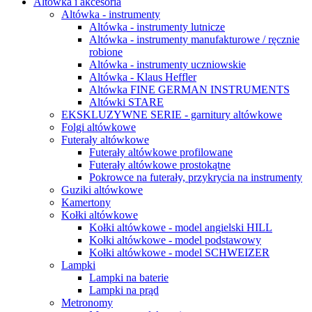
Altówka i akcesoria
Altówka - instrumenty
Altówka - instrumenty lutnicze
Altówka - instrumenty manufakturowe / ręcznie
robione
Altówka - instrumenty uczniowskie
Altówka - Klaus Heffler
Altówka FINE GERMAN INSTRUMENTS
Altówki STARE
EKSKLUZYWNE SERIE - garnitury altówkowe
Folgi altówkowe
Futerały altówkowe
Futerały altówkowe profilowane
Futerały altówkowe prostokątne
Pokrowce na futerały, przykrycia na instrumenty
Guziki altówkowe
Kamertony
Kołki altówkowe
Kołki altówkowe - model angielski HILL
Kołki altówkowe - model podstawowy
Kołki altówkowe - model SCHWEIZER
Lampki
Lampki na baterie
Lampki na prąd
Metronomy