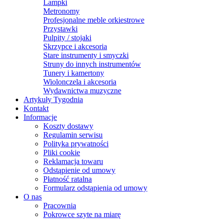
Lampki
Metronomy
Profesjonalne meble orkiestrowe
Przystawki
Pulpity / stojaki
Skrzypce i akcesoria
Stare instrumenty i smyczki
Struny do innych instrumentów
Tunery i kamertony
Wiolonczela i akcesoria
Wydawnictwa muzyczne
Artykuły Tygodnia
Kontakt
Informacje
Koszty dostawy
Regulamin serwisu
Polityka prywatności
Pliki cookie
Reklamacja towaru
Odstąpienie od umowy
Płatność ratalna
Formularz odstąpienia od umowy
O nas
Pracownia
Pokrowce szyte na miarę