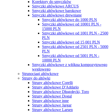
Korektory do smyczków
Smyczki altówkowe ARCUS
Smyczki altówkowe barokowe
Smyczki altówkowe drewniane
Smyczki altówkowe do 1000 PLN
Smyczki altówkowe od 10001 PLN -
15000 PLN
Smyczki altówkowe od 1001 PLN - 2500
PLN
Smyczki altówkowe od 15 001 PLN
Smyczki altówkowe od 2501 PLN - 5000
PLN
Smyczki altówkowe od 5001 PLN -
10000 PLN
Smyczki altówkowe z włókna kompozytowego
węglowego
Strunociągi altówkowe
Struny do altówki
Struny altówkowe Corelli
Struny altówkowe D'Addario
Struny altówkowe Długołęcki, Toro
Struny altówkowe Dogal
Struny altówkowe inne
Struny altówkowe Jargar
Struny altówkowe Larsen