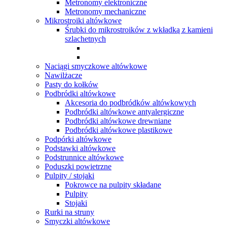
Metronomy elektroniczne
Metronomy mechaniczne
Mikrostroiki altówkowe
Śrubki do mikrostroików z wkładką z kamieni
szlachetnych
Naciągi smyczkowe altówkowe
Nawilżacze
Pasty do kołków
Podbródki altówkowe
Akcesoria do podbródków altówkowych
Podbródki altówkowe antyalergiczne
Podbródki altówkowe drewniane
Podbródki altówkowe plastikowe
Podpórki altówkowe
Podstawki altówkowe
Podstrunnice altówkowe
Poduszki powietrzne
Pulpity / stojaki
Pokrowce na pulpity składane
Pulpity
Stojaki
Rurki na struny
Smyczki altówkowe