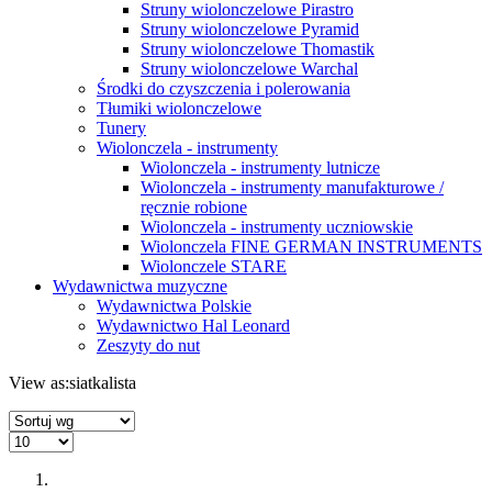
Struny wiolonczelowe Pirastro
Struny wiolonczelowe Pyramid
Struny wiolonczelowe Thomastik
Struny wiolonczelowe Warchal
Środki do czyszczenia i polerowania
Tłumiki wiolonczelowe
Tunery
Wiolonczela - instrumenty
Wiolonczela - instrumenty lutnicze
Wiolonczela - instrumenty manufakturowe /
ręcznie robione
Wiolonczela - instrumenty uczniowskie
Wiolonczela FINE GERMAN INSTRUMENTS
Wiolonczele STARE
Wydawnictwa muzyczne
Wydawnictwa Polskie
Wydawnictwo Hal Leonard
Zeszyty do nut
View as:
siatka
lista