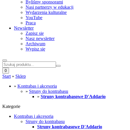
Byliśmy sponsorami
Nasi partnerzy w edukacji
Wydarzenia kulturalne
YouTube
Praca
Newsletter
Zapisz się
Nasz newsletter
Archiwum
Wypisz się
0
Start
»
Sklep
»
Kontrabas i akcesoria
»
Struny do kontrabasu
»
Struny kontrabasowe D'Addario
Kategorie
Kontrabas i akcesoria
Struny do kontrabasu
Struny kontrabasowe D'Addario