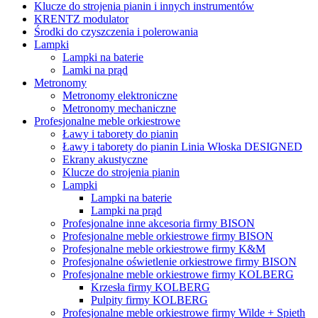
Klucze do strojenia pianin i innych instrumentów
KRENTZ modulator
Środki do czyszczenia i polerowania
Lampki
Lampki na baterie
Lamki na prąd
Metronomy
Metronomy elektroniczne
Metronomy mechaniczne
Profesjonalne meble orkiestrowe
Ławy i taborety do pianin
Ławy i taborety do pianin Linia Włoska DESIGNED
Ekrany akustyczne
Klucze do strojenia pianin
Lampki
Lampki na baterie
Lampki na prąd
Profesjonalne inne akcesoria firmy BISON
Profesjonalne meble orkiestrowe firmy BISON
Profesjonalne meble orkiestrowe firmy K&M
Profesjonalne oświetlenie orkiestrowe firmy BISON
Profesjonalne meble orkiestrowe firmy KOLBERG
Krzesła firmy KOLBERG
Pulpity firmy KOLBERG
Profesjonalne meble orkiestrowe firmy Wilde + Spieth