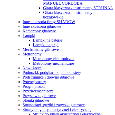
MANUEL CORDOBA
Gitara klasyczna - instrumenty STRUNAL
Gitara klasyczna - instrumenty
uczniowskie
Inne akcesoria firmy SHADOW
Inne akcesoria gitarowe
Kamertony gitarowe
Lampki
Lampki na baterie
Lampki na prąd
Mechanizmy gitarowe
Metronomy
Metronomy elektroniczne
Metronomy mechaniczne
Nawilżacze
Podnóżki, podgitarniki, kapodastery
Podstrunnice i drewno gitarowe
Potencjometry
Progi i prożki
Przedwzmacniacze
Przystawki gitarowe
Stojaki gitarowe
Strunociągi, guziki i zatyczki gitarowe
Struny do gitary akustycznej i elektrycznej
Struny do gitary akustycznej i elektrycznej