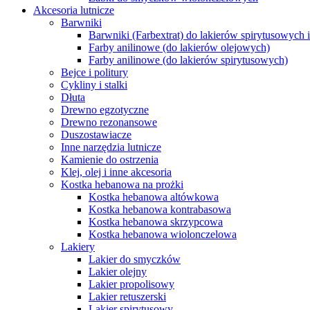
Akcesoria lutnicze
Barwniki
Barwniki (Farbextrat) do lakierów spirytusowych 
Farby anilinowe (do lakierów olejowych)
Farby anilinowe (do lakierów spirytusowych)
Bejce i politury
Cykliny i stalki
Dłuta
Drewno egzotyczne
Drewno rezonansowe
Duszostawiacze
Inne narzędzia lutnicze
Kamienie do ostrzenia
Klej, olej i inne akcesoria
Kostka hebanowa na prożki
Kostka hebanowa altówkowa
Kostka hebanowa kontrabasowa
Kostka hebanowa skrzypcowa
Kostka hebanowa wiolonczelowa
Lakiery
Lakier do smyczków
Lakier olejny
Lakier propolisowy
Lakier retuszerski
Lakier spirytusowy