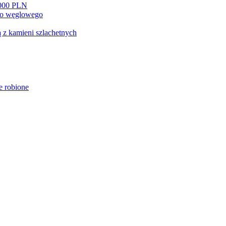
0000 PLN
go węglowego
 z kamieni szlachetnych
e robione