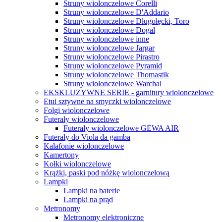
Struny wiolonczelowe Corelli
Struny wiolonczelowe D'Addario
Struny wiolonczelowe Długołęcki, Toro
Struny wiolonczelowe Dogal
Struny wiolonczelowe inne
Struny wiolonczelowe Jargar
Struny wiolonczelowe Pirastro
Struny wiolonczelowe Pyramid
Struny wiolonczelowe Thomastik
Struny wiolonczelowe Warchal
EKSKLUZYWNE SERIE - garnitury wiolonczelowe
Etui sztywne na smyczki wiolonczelowe
Folgi wiolonczelowe
Futerały wiolonczelowe
Futerały wiolonczelowe GEWA AIR
Futerały do Viola da gamba
Kalafonie wiolonczelowe
Kamertony
Kołki wiolonczelowe
Krążki, paski pod nóżkę wiolonczelową
Lampki
Lampki na baterie
Lampki na prąd
Metronomy
Metronomy elektroniczne