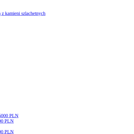
 z kamieni szlachetnych
15000 PLN
500 PLN
000 PLN