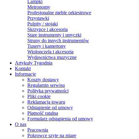
Lampki
Metronomy
Profesjonalne meble orkiestrowe
Przystawki
Pulpity / stojaki
Skrzypce i akcesoria
Stare instrumenty i smyczki
Struny do innych instrumentów
Tunery i kamertony
Wiolonczela i akcesoria
Wydawnictwa muzyczne
Artykuły Tygodnia
Kontakt
Informacje
Koszty dostawy
Regulamin serwisu
Polityka prywatności
Pliki cookie
Reklamacja towaru
Odstąpienie od umowy
Płatność ratalna
Formularz odstąpienia od umowy
O nas
Pracownia
Pokrowce szyte na miarę