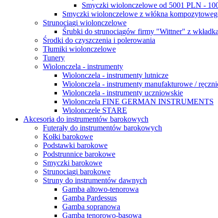
Smyczki wiolonczelowe od 5001 PLN - 1
Smyczki wiolonczelowe z włókna kompozytowe
Strunociągi wiolonczelowe
Śrubki do strunociągów firmy "Wittner" z wkładką
Środki do czyszczenia i polerowania
Tłumiki wiolonczelowe
Tunery
Wiolonczela - instrumenty
Wiolonczela - instrumenty lutnicze
Wiolonczela - instrumenty manufakturowe / ręczni
Wiolonczela - instrumenty uczniowskie
Wiolonczela FINE GERMAN INSTRUMENTS
Wiolonczele STARE
Akcesoria do instrumentów barokowych
Futerały do instrumentów barokowych
Kołki barokowe
Podstawki barokowe
Podstrunnice barokowe
Smyczki barokowe
Strunociągi barokowe
Struny do instrumentów dawnych
Gamba altowo-tenorowa
Gamba Pardessus
Gamba sopranowa
Gamba tenorowo-basowa