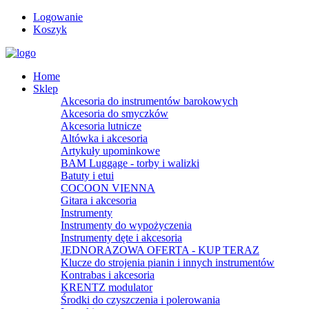
Logowanie
Koszyk
Home
Sklep
Akcesoria do instrumentów barokowych
Akcesoria do smyczków
Akcesoria lutnicze
Altówka i akcesoria
Artykuły upominkowe
BAM Luggage - torby i walizki
Batuty i etui
COCOON VIENNA
Gitara i akcesoria
Instrumenty
Instrumenty do wypożyczenia
Instrumenty dęte i akcesoria
JEDNORAZOWA OFERTA - KUP TERAZ
Klucze do strojenia pianin i innych instrumentów
Kontrabas i akcesoria
KRENTZ modulator
Środki do czyszczenia i polerowania