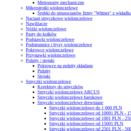
Metronomy mechaniczne
Mikrostroiki wiolonczelowe
Śrubki do strunociągów firmy "Wittner" z wkładką
Naciągi smyczkowe wiolonczelowe
Nawilżacze
Nóżki wiolonczelowe
Pasty do kołków
Podstawki wiolonczelowe
Podstrunnice i fryzy wiolonczelowe
Pokrowce wiolonczelowe
Przystawki wiolonczelowe
Pulpity / stojaki
Pokrowce na pulpity składane
Pulpity
Stojaki
Smyczki wiolonczelowe
Korektory do smyczków
Smyczki wiolonczelowe ARCUS
Smyczki wiolonczelowe barokowe
Smyczki wiolonczelowe drewniane
Smyczki wiolonczelowe do 1 000 PLN
Smyczki wiolonczelowe od 10001 PLN - 
Smyczki wiolonczelowe od 1001 PLN - 2
Smyczki wiolonczelowe od 15001 PLN
Smyczki wiolonczelowe od 2501 PLN - 5