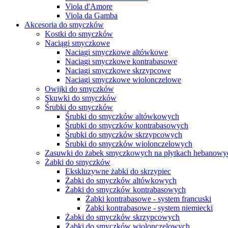
Viola d'Amore
Viola da Gamba
Akcesoria do smyczków
Kostki do smyczków
Naciągi smyczkowe
Naciągi smyczkowe altówkowe
Naciągi smyczkowe kontrabasowe
Naciągi smyczkowe skrzypcowe
Naciągi smyczkowe wiolonczelowe
Owijki do smyczków
Skuwki do smyczków
Śrubki do smyczków
Śrubki do smyczków altówkowych
Śrubki do smyczków kontrabasowych
Śrubki do smyczków skrzypcowych
Śrubki do smyczków wiolonczelowych
Zasuwki do żabek smyczkowych na płytkach hebanowy
Żabki do smyczków
Ekskluzywne żabki do skrzypiec
Żabki do smyczków altówkowych
Żabki do smyczków kontrabasowych
Żabki kontrabasowe - system francuski
Żabki kontrabasowe - system niemiecki
Żabki do smyczków skrzypcowych
Żabki do smyczków wiolonczelowych