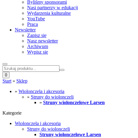
Byliśmy sponsorami
Nasi partnerzy w edukacji
Wydarzenia kulturalne
YouTube
Praca
Newsletter
Zapisz się
Nasz newsletter
Archiwum
Wypisz się
0
Start
»
Sklep
»
Wiolonczela i akcesoria
»
Struny do wiolonczeli
»
Struny wiolonczelowe Larsen
Kategorie
Wiolonczela i akcesoria
Struny do wiolonczeli
Struny wiolonczelowe Larsen