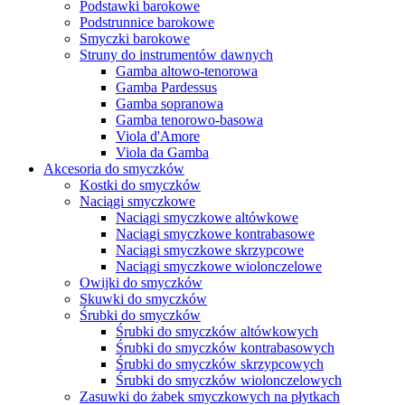
Podstawki barokowe
Podstrunnice barokowe
Smyczki barokowe
Struny do instrumentów dawnych
Gamba altowo-tenorowa
Gamba Pardessus
Gamba sopranowa
Gamba tenorowo-basowa
Viola d'Amore
Viola da Gamba
Akcesoria do smyczków
Kostki do smyczków
Naciągi smyczkowe
Naciągi smyczkowe altówkowe
Naciągi smyczkowe kontrabasowe
Naciągi smyczkowe skrzypcowe
Naciągi smyczkowe wiolonczelowe
Owijki do smyczków
Skuwki do smyczków
Śrubki do smyczków
Śrubki do smyczków altówkowych
Śrubki do smyczków kontrabasowych
Śrubki do smyczków skrzypcowych
Śrubki do smyczków wiolonczelowych
Zasuwki do żabek smyczkowych na płytkach