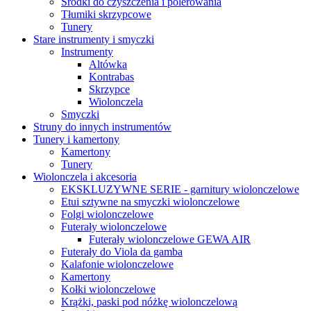
Środki do czyszczenia i polerowania
Tłumiki skrzypcowe
Tunery
Stare instrumenty i smyczki
Instrumenty
Altówka
Kontrabas
Skrzypce
Wiolonczela
Smyczki
Struny do innych instrumentów
Tunery i kamertony
Kamertony
Tunery
Wiolonczela i akcesoria
EKSKLUZYWNE SERIE - garnitury wiolonczelowe
Etui sztywne na smyczki wiolonczelowe
Folgi wiolonczelowe
Futerały wiolonczelowe
Futerały wiolonczelowe GEWA AIR
Futerały do Viola da gamba
Kalafonie wiolonczelowe
Kamertony
Kołki wiolonczelowe
Krążki, paski pod nóżkę wiolonczelową