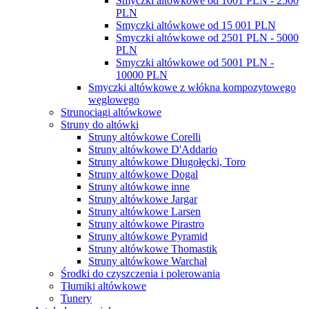
Smyczki altówkowe od 1001 PLN - 2500
PLN
Smyczki altówkowe od 15 001 PLN
Smyczki altówkowe od 2501 PLN - 5000
PLN
Smyczki altówkowe od 5001 PLN -
10000 PLN
Smyczki altówkowe z włókna kompozytowego
węglowego
Strunociągi altówkowe
Struny do altówki
Struny altówkowe Corelli
Struny altówkowe D'Addario
Struny altówkowe Długołęcki, Toro
Struny altówkowe Dogal
Struny altówkowe inne
Struny altówkowe Jargar
Struny altówkowe Larsen
Struny altówkowe Pirastro
Struny altówkowe Pyramid
Struny altówkowe Thomastik
Struny altówkowe Warchal
Środki do czyszczenia i polerowania
Tłumiki altówkowe
Tunery