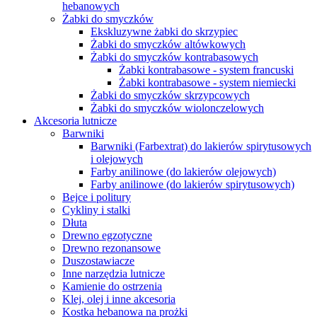
hebanowych
Żabki do smyczków
Ekskluzywne żabki do skrzypiec
Żabki do smyczków altówkowych
Żabki do smyczków kontrabasowych
Żabki kontrabasowe - system francuski
Żabki kontrabasowe - system niemiecki
Żabki do smyczków skrzypcowych
Żabki do smyczków wiolonczelowych
Akcesoria lutnicze
Barwniki
Barwniki (Farbextrat) do lakierów spirytusowych
i olejowych
Farby anilinowe (do lakierów olejowych)
Farby anilinowe (do lakierów spirytusowych)
Bejce i politury
Cykliny i stalki
Dłuta
Drewno egzotyczne
Drewno rezonansowe
Duszostawiacze
Inne narzędzia lutnicze
Kamienie do ostrzenia
Klej, olej i inne akcesoria
Kostka hebanowa na prożki