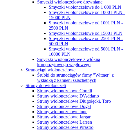
Smyczki wiolonczelowe drewniane
Smyczki wiolonczelowe do 1 000 PLN
Smyczki wiolonczelowe od 10001 PLN -
15000 PLN
Smyczki wiolonczelowe od 1001 PLN -
2500 PLN
Smyczki wiolonczelowe od 15001 PLN
Smyczki wiolonczelowe od 2501 PLN -
5000 PLN
Smyczki wiolonczelowe od 5001 PLN -
10000 PLN
Smyczki wiolonczelowe z włókna
kompozytowego węglowego
Strunociągi wiolonczelowe
Śrubki do strunociągów firmy "Wittner" z
wkładką z kamieni szlachetnych
Struny do wiolonczeli
Struny wiolonczelowe Corelli
Struny wiolonczelowe D'Addario
Struny wiolonczelowe Długołęcki, Toro
Struny wiolonczelowe Dogal
Struny wiolonczelowe inne
Struny wiolonczelowe Jargar
Struny wiolonczelowe Larsen
Struny wiolonczelowe Pirastro