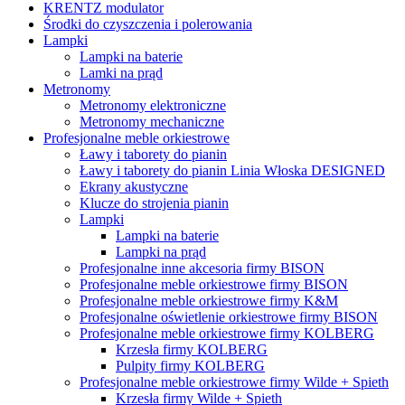
KRENTZ modulator
Środki do czyszczenia i polerowania
Lampki
Lampki na baterie
Lamki na prąd
Metronomy
Metronomy elektroniczne
Metronomy mechaniczne
Profesjonalne meble orkiestrowe
Ławy i taborety do pianin
Ławy i taborety do pianin Linia Włoska DESIGNED
Ekrany akustyczne
Klucze do strojenia pianin
Lampki
Lampki na baterie
Lampki na prąd
Profesjonalne inne akcesoria firmy BISON
Profesjonalne meble orkiestrowe firmy BISON
Profesjonalne meble orkiestrowe firmy K&M
Profesjonalne oświetlenie orkiestrowe firmy BISON
Profesjonalne meble orkiestrowe firmy KOLBERG
Krzesła firmy KOLBERG
Pulpity firmy KOLBERG
Profesjonalne meble orkiestrowe firmy Wilde + Spieth
Krzesła firmy Wilde + Spieth