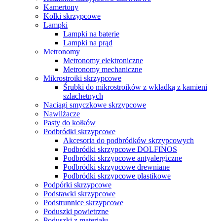
Kamertony
Kołki skrzypcowe
Lampki
Lampki na baterie
Lampki na prąd
Metronomy
Metronomy elektroniczne
Metronomy mechaniczne
Mikrostroiki skrzypcowe
Śrubki do mikrostroików z wkładką z kamieni
szlachetnych
Naciągi smyczkowe skrzypcowe
Nawilżacze
Pasty do kołków
Podbródki skrzypcowe
Akcesoria do podbródków skrzypcowych
Podbródki skrzypcowe DOLFINOS
Podbródki skrzypcowe antyalergiczne
Podbródki skrzypcowe drewniane
Podbródki skrzypcowe plastikowe
Podpórki skrzypcowe
Podstawki skrzypcowe
Podstrunnice skrzypcowe
Poduszki powietrzne
Poduszki z materiału