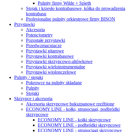
Pulpity firmy Wilde + Spieth
Stojak i krzesło kontrabasowe, kółka do prowadzenia
kontrabasu
Profesjonalne pulpity orkiestrowe firmy BISON
Przystawki
Akcesoria
Potencjometry
Pozostałe przystawki
Przedwzmacniacze
Przystawki gitarowe
Przystawki kontrabasowe
Przystawki skrzypcowo-altówkowe
Przystawki wieloinstrumentalne
Przystawki wiolonczelowe
Pulpity / stojaki
Pokrowce na pulpity składane
Pulpity
Stojaki
Skrzypce i akcesoria
Akcesoria skrzypcowe bukszpanowe rzeźbione
ECONOMY LINE - kołki, strunociągi, podbródki
skrzypcowe
ECONOMY LINE - kołki skrzypcowe
ECONOMY LINE - podbródki skrzypcowe
ECONOMY LINE - strunociągi skrzypcowe