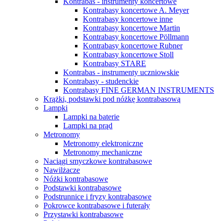
Kontrabas - instrumenty koncertowe
Kontrabasy koncertowe A. Meyer
Kontrabasy koncertowe inne
Kontrabasy koncertowe Martin
Kontrabasy koncertowe Pöllmann
Kontrabasy koncertowe Rubner
Kontrabasy koncertowe Stoll
Kontrabasy STARE
Kontrabas - instrumenty uczniowskie
Kontrabasy - studenckie
Kontrabasy FINE GERMAN INSTRUMENTS
Krążki, podstawki pod nóżkę kontrabasową
Lampki
Lampki na baterie
Lampki na prąd
Metronomy
Metronomy elektroniczne
Metronomy mechaniczne
Naciągi smyczkowe kontrabasowe
Nawilżacze
Nóżki kontrabasowe
Podstawki kontrabasowe
Podstrunnice i fryzy kontrabasowe
Pokrowce kontrabasowe i futerały
Przystawki kontrabasowe