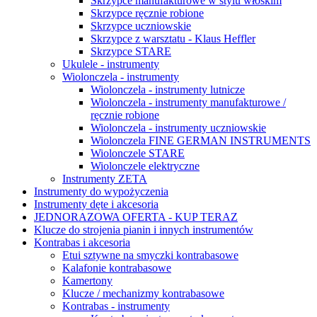
Skrzypce manufakturowe w stylu włoskim
Skrzypce ręcznie robione
Skrzypce uczniowskie
Skrzypce z warsztatu - Klaus Heffler
Skrzypce STARE
Ukulele - instrumenty
Wiolonczela - instrumenty
Wiolonczela - instrumenty lutnicze
Wiolonczela - instrumenty manufakturowe /
ręcznie robione
Wiolonczela - instrumenty uczniowskie
Wiolonczela FINE GERMAN INSTRUMENTS
Wiolonczele STARE
Wiolonczele elektryczne
Instrumenty ZETA
Instrumenty do wypożyczenia
Instrumenty dęte i akcesoria
JEDNORAZOWA OFERTA - KUP TERAZ
Klucze do strojenia pianin i innych instrumentów
Kontrabas i akcesoria
Etui sztywne na smyczki kontrabasowe
Kalafonie kontrabasowe
Kamertony
Klucze / mechanizmy kontrabasowe
Kontrabas - instrumenty