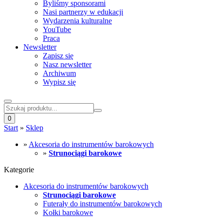
Byliśmy sponsorami
Nasi partnerzy w edukacji
Wydarzenia kulturalne
YouTube
Praca
Newsletter
Zapisz się
Nasz newsletter
Archiwum
Wypisz się
0
Start
»
Sklep
»
Akcesoria do instrumentów barokowych
»
Strunociągi barokowe
Kategorie
Akcesoria do instrumentów barokowych
Strunociągi barokowe
Futerały do instrumentów barokowych
Kołki barokowe