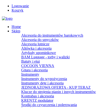
Logowanie
Koszyk
Home
Sklep
Akcesoria do instrumentów barokowych
Akcesoria do smyczków
Akcesoria lutnicze
Altówka i akcesoria
Artykuły upominkowe
BAM Luggage - torby i walizki
Batuty i etui
COCOON VIENNA
Gitara i akcesoria
Instrumenty
Instrumenty do wypożyczenia
Instrumenty dęte i akcesoria
JEDNORAZOWA OFERTA - KUP TERAZ
Klucze do strojenia pianin i innych instrumentów
Kontrabas i akcesoria
KRENTZ modulator
Środki do czyszczenia i polerowania