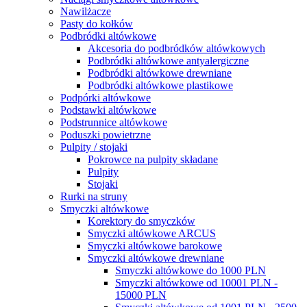
Nawilżacze
Pasty do kołków
Podbródki altówkowe
Akcesoria do podbródków altówkowych
Podbródki altówkowe antyalergiczne
Podbródki altówkowe drewniane
Podbródki altówkowe plastikowe
Podpórki altówkowe
Podstawki altówkowe
Podstrunnice altówkowe
Poduszki powietrzne
Pulpity / stojaki
Pokrowce na pulpity składane
Pulpity
Stojaki
Rurki na struny
Smyczki altówkowe
Korektory do smyczków
Smyczki altówkowe ARCUS
Smyczki altówkowe barokowe
Smyczki altówkowe drewniane
Smyczki altówkowe do 1000 PLN
Smyczki altówkowe od 10001 PLN -
15000 PLN