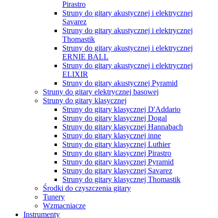
Pirastro
Struny do gitary akustycznej i elektrycznej
Savarez
Struny do gitary akustycznej i elektrycznej
Thomastik
Struny do gitary akustycznej i elektrycznej
ERNIE BALL
Struny do gitary akustycznej i elektrycznej
ELIXIR
Struny do gitary akustycznej Pyramid
Struny do gitary elektrycznej basowej
Struny do gitary klasycznej
Struny do gitary klasycznej D'Addario
Struny do gitary klasycznej Dogal
Struny do gitary klasycznej Hannabach
Struny do gitary klasycznej inne
Struny do gitary klasycznej Luthier
Struny do gitary klasycznej Pirastro
Struny do gitary klasycznej Pyramid
Struny do gitary klasycznej Savarez
Struny do gitary klasycznej Thomastik
Środki do czyszczenia gitary
Tunery
Wzmacniacze
Instrumenty