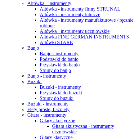
Altówka - instrumenty
Altówka - instrumenty firmy STRUNAL
Altówka - instrumenty lutnicze
Altówka - instrumenty manufakturowe / ręcznie
robione
Altówka - instrumenty uczniowskie
Altówka FINE GERMAN INSTRUMENTS
Altówki STARE
Banjo
Banjo - instrumenty
Podstawki do banjo
Przystawki do banjo
Struny do banjo
Banjo - instrumenty
Buzuki
Buzuki - instrumenty
Przystawki do buzuki
Struny do buzuki
Buzuki - instrumenty
Flety proste, flażolety
Gitara - instrumenty
Gitary akustyczne
Gitara akustyczna - instrumenty
uczniowskie
Gitary klasyczne