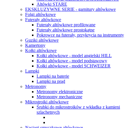
Altówki STARE
EKSKLUZYWNE SERIE - garnitury altówkowe
Folgi altówkowe
Futerały altówkowe
Futerały altówkowe profilowane
Futerały altówkowe prostokątne
Pokrowce na futerały, przykrycia na instrumenty
Guziki altówkowe
Kamertony
Kołki altówkowe
Kołki altówkowe - model angielski HILL
Kołki altówkowe - model podstawowy
Kołki altówkowe - model SCHWEIZER
Lampki
Lampki na baterie
Lampki na prąd
Metronomy
Metronomy elektroniczne
Metronomy mechaniczne
Mikrostroiki altówkowe
Śrubki do mikrostroików z wkładką z kamieni
szlachetnych
Naciągi smyczkowe altówkowe