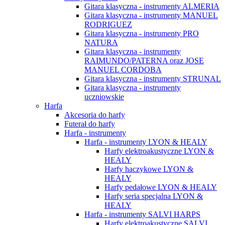
Gitara klasyczna - instrumenty ALMERIA
Gitara klasyczna - instrumenty MANUEL
RODRIGUEZ
Gitara klasyczna - instrumenty PRO
NATURA
Gitara klasyczna - instrumenty
RAIMUNDO/PATERNA oraz JOSE
MANUEL CORDOBA
Gitara klasyczna - instrumenty STRUNAL
Gitara klasyczna - instrumenty
uczniowskie
Harfa
Akcesoria do harfy
Futerał do harfy
Harfa - instrumenty
Harfa - instrumenty LYON & HEALY
Harfy elektroakustyczne LYON &
HEALY
Harfy haczykowe LYON &
HEALY
Harfy pedałowe LYON & HEALY
Harfy seria specjalna LYON &
HEALY
Harfa - instrumenty SALVI HARPS
Harfy elektroakustyczne SALVI