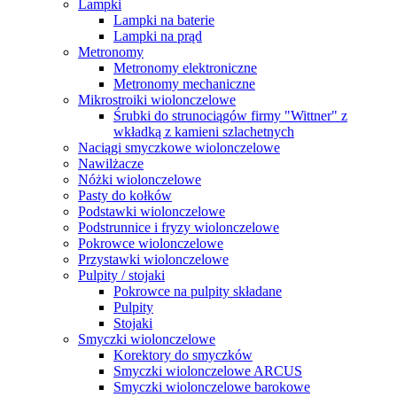
Lampki
Lampki na baterie
Lampki na prąd
Metronomy
Metronomy elektroniczne
Metronomy mechaniczne
Mikrostroiki wiolonczelowe
Śrubki do strunociągów firmy "Wittner" z
wkładką z kamieni szlachetnych
Naciągi smyczkowe wiolonczelowe
Nawilżacze
Nóżki wiolonczelowe
Pasty do kołków
Podstawki wiolonczelowe
Podstrunnice i fryzy wiolonczelowe
Pokrowce wiolonczelowe
Przystawki wiolonczelowe
Pulpity / stojaki
Pokrowce na pulpity składane
Pulpity
Stojaki
Smyczki wiolonczelowe
Korektory do smyczków
Smyczki wiolonczelowe ARCUS
Smyczki wiolonczelowe barokowe