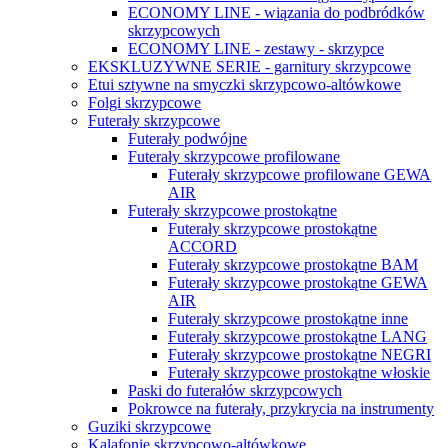
ECONOMY LINE - wiązania do podbródków
skrzypcowych
ECONOMY LINE - zestawy - skrzypce
EKSKLUZYWNE SERIE - garnitury skrzypcowe
Etui sztywne na smyczki skrzypcowo-altówkowe
Folgi skrzypcowe
Futerały skrzypcowe
Futerały podwójne
Futerały skrzypcowe profilowane
Futerały skrzypcowe profilowane GEWA
AIR
Futerały skrzypcowe prostokątne
Futerały skrzypcowe prostokątne
ACCORD
Futerały skrzypcowe prostokątne BAM
Futerały skrzypcowe prostokątne GEWA
AIR
Futerały skrzypcowe prostokątne inne
Futerały skrzypcowe prostokątne LANG
Futerały skrzypcowe prostokątne NEGRI
Futerały skrzypcowe prostokątne włoskie
Paski do futerałów skrzypcowych
Pokrowce na futerały, przykrycia na instrumenty
Guziki skrzypcowe
Kalafonie skrzypcowo-altówkowe