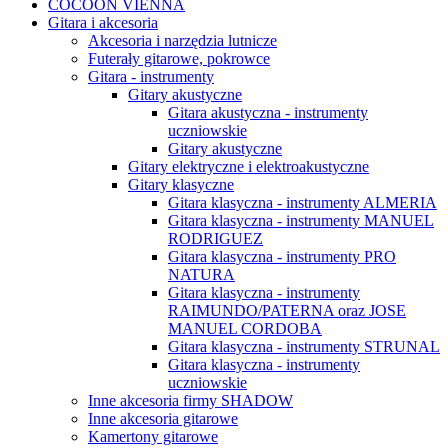
COCOON VIENNA
Gitara i akcesoria
Akcesoria i narzędzia lutnicze
Futerały gitarowe, pokrowce
Gitara - instrumenty
Gitary akustyczne
Gitara akustyczna - instrumenty
uczniowskie
Gitary akustyczne
Gitary elektryczne i elektroakustyczne
Gitary klasyczne
Gitara klasyczna - instrumenty ALMERIA
Gitara klasyczna - instrumenty MANUEL
RODRIGUEZ
Gitara klasyczna - instrumenty PRO
NATURA
Gitara klasyczna - instrumenty
RAIMUNDO/PATERNA oraz JOSE
MANUEL CORDOBA
Gitara klasyczna - instrumenty STRUNAL
Gitara klasyczna - instrumenty
uczniowskie
Inne akcesoria firmy SHADOW
Inne akcesoria gitarowe
Kamertony gitarowe