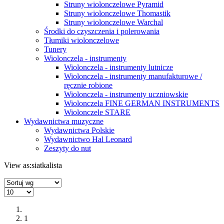
Struny wiolonczelowe Pyramid
Struny wiolonczelowe Thomastik
Struny wiolonczelowe Warchal
Środki do czyszczenia i polerowania
Tłumiki wiolonczelowe
Tunery
Wiolonczela - instrumenty
Wiolonczela - instrumenty lutnicze
Wiolonczela - instrumenty manufakturowe /
ręcznie robione
Wiolonczela - instrumenty uczniowskie
Wiolonczela FINE GERMAN INSTRUMENTS
Wiolonczele STARE
Wydawnictwa muzyczne
Wydawnictwa Polskie
Wydawnictwo Hal Leonard
Zeszyty do nut
View as:
siatka
lista
1