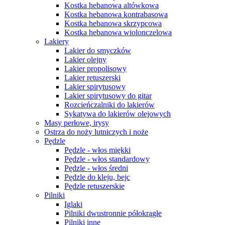
Kostka hebanowa altówkowa
Kostka hebanowa kontrabasowa
Kostka hebanowa skrzypcowa
Kostka hebanowa wiolonczelowa
Lakiery
Lakier do smyczków
Lakier olejny
Lakier propolisowy
Lakier retuszerski
Lakier spirytusowy
Lakier spirytusowy do gitar
Rozcieńczalniki do lakierów
Sykatywa do lakierów olejowych
Masy perłowe, irysy
Ostrza do noży lutniczych i noże
Pędzle
Pędzle - włos miękki
Pędzle - włos standardowy
Pędzle - włos średni
Pędzle do kleju, bejc
Pędzle retuszerskie
Pilniki
Iglaki
Pilniki dwustronnie półokrągłe
Pilniki inne