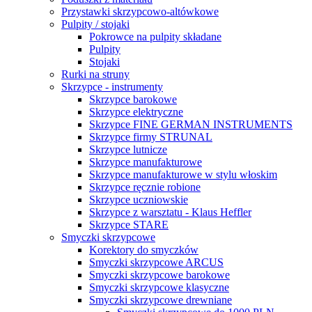
Przystawki skrzypcowo-altówkowe
Pulpity / stojaki
Pokrowce na pulpity składane
Pulpity
Stojaki
Rurki na struny
Skrzypce - instrumenty
Skrzypce barokowe
Skrzypce elektryczne
Skrzypce FINE GERMAN INSTRUMENTS
Skrzypce firmy STRUNAL
Skrzypce lutnicze
Skrzypce manufakturowe
Skrzypce manufakturowe w stylu włoskim
Skrzypce ręcznie robione
Skrzypce uczniowskie
Skrzypce z warsztatu - Klaus Heffler
Skrzypce STARE
Smyczki skrzypcowe
Korektory do smyczków
Smyczki skrzypcowe ARCUS
Smyczki skrzypcowe barokowe
Smyczki skrzypcowe klasyczne
Smyczki skrzypcowe drewniane