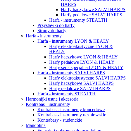
HARPS
Harfy haczykowe SALVI HARPS
Harfy pedałowe SALVI HARPS
Harfa - instrumenty STEALTH
Przystawki do harfy
Struny do harfy
Harfa - instrumenty
Harfa - instrumenty LYON & HEALY
Harfy elektroakustyczne LYON &
HEALY
Harfy haczykowe LYON & HEALY
Harfy pedałowe LYON & HEALY
Harfy seria specjalna LYON & HEALY
Harfa - instrumenty SALVI HARPS
Harfy elektroakustyczne SALVI HARPS
Harfy haczykowe SALVI HARPS
Harfy pedałowe SALVI HARPS
Harfa - instrumenty STEALTH
Harmonijki ustne i akcesoria
Kontrabas - instrumenty
Kontrabas - instrumenty koncertowe
Kontrabas - instrumenty uczniowskie
Kontrabasy - studenckie
Mandolina
Futerały i pokrowce do mandoliny