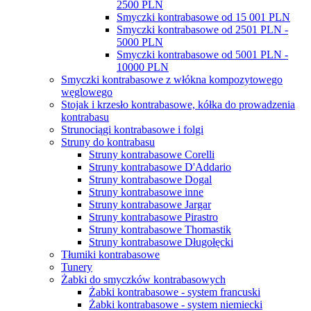
2500 PLN
Smyczki kontrabasowe od 15 001 PLN
Smyczki kontrabasowe od 2501 PLN -
5000 PLN
Smyczki kontrabasowe od 5001 PLN -
10000 PLN
Smyczki kontrabasowe z włókna kompozytowego
węglowego
Stojak i krzesło kontrabasowe, kółka do prowadzenia
kontrabasu
Strunociągi kontrabasowe i folgi
Struny do kontrabasu
Struny kontrabasowe Corelli
Struny kontrabasowe D'Addario
Struny kontrabasowe Dogal
Struny kontrabasowe inne
Struny kontrabasowe Jargar
Struny kontrabasowe Pirastro
Struny kontrabasowe Thomastik
Struny kontrabasowe Długołęcki
Tłumiki kontrabasowe
Tunery
Żabki do smyczków kontrabasowych
Żabki kontrabasowe - system francuski
Żabki kontrabasowe - system niemiecki