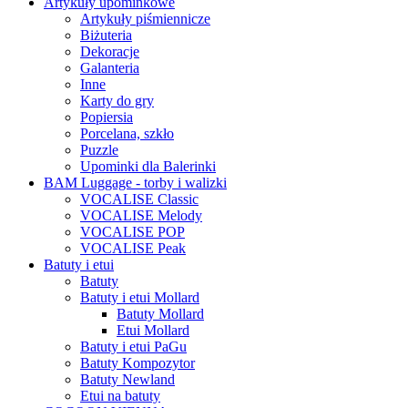
Artykuły upominkowe
Artykuły piśmiennicze
Biżuteria
Dekoracje
Galanteria
Inne
Karty do gry
Popiersia
Porcelana, szkło
Puzzle
Upominki dla Balerinki
BAM Luggage - torby i walizki
VOCALISE Classic
VOCALISE Melody
VOCALISE POP
VOCALISE Peak
Batuty i etui
Batuty
Batuty i etui Mollard
Batuty Mollard
Etui Mollard
Batuty i etui PaGu
Batuty Kompozytor
Batuty Newland
Etui na batuty