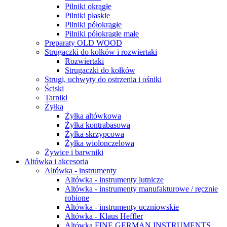
Pilniki okrągłe
Pilniki płaskie
Pilniki półokrągłe
Pilniki półokrągłe małe
Preparaty OLD WOOD
Strugaczki do kołków i rozwiertaki
Rozwiertaki
Strugaczki do kołków
Strugi, uchwyty do ostrzenia i ośniki
Ściski
Tarniki
Żyłka
Żyłka altówkowa
Żyłka kontrabasowa
Żyłka skrzypcowa
Żyłka wiolonczelowa
Żywice i barwniki
Altówka i akcesoria
Altówka - instrumenty
Altówka - instrumenty lutnicze
Altówka - instrumenty manufakturowe / ręcznie
robione
Altówka - instrumenty uczniowskie
Altówka - Klaus Heffler
Altówka FINE GERMAN INSTRUMENTS