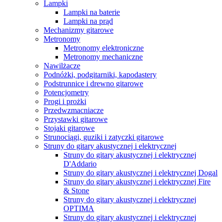
Lampki
Lampki na baterie
Lampki na prąd
Mechanizmy gitarowe
Metronomy
Metronomy elektroniczne
Metronomy mechaniczne
Nawilżacze
Podnóżki, podgitarniki, kapodastery
Podstrunnice i drewno gitarowe
Potencjometry
Progi i prożki
Przedwzmacniacze
Przystawki gitarowe
Stojaki gitarowe
Strunociągi, guziki i zatyczki gitarowe
Struny do gitary akustycznej i elektrycznej
Struny do gitary akustycznej i elektrycznej
D'Addario
Struny do gitary akustycznej i elektrycznej Dogal
Struny do gitary akustycznej i elektrycznej Fire
& Stone
Struny do gitary akustycznej i elektrycznej
OPTIMA
Struny do gitary akustycznej i elektrycznej