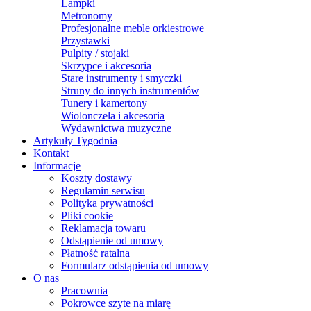
Lampki
Metronomy
Profesjonalne meble orkiestrowe
Przystawki
Pulpity / stojaki
Skrzypce i akcesoria
Stare instrumenty i smyczki
Struny do innych instrumentów
Tunery i kamertony
Wiolonczela i akcesoria
Wydawnictwa muzyczne
Artykuły Tygodnia
Kontakt
Informacje
Koszty dostawy
Regulamin serwisu
Polityka prywatności
Pliki cookie
Reklamacja towaru
Odstąpienie od umowy
Płatność ratalna
Formularz odstąpienia od umowy
O nas
Pracownia
Pokrowce szyte na miarę