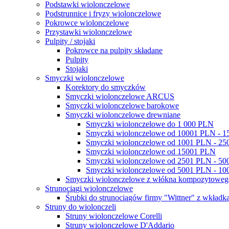
Podstawki wiolonczelowe
Podstrunnice i fryzy wiolonczelowe
Pokrowce wiolonczelowe
Przystawki wiolonczelowe
Pulpity / stojaki
Pokrowce na pulpity składane
Pulpity
Stojaki
Smyczki wiolonczelowe
Korektory do smyczków
Smyczki wiolonczelowe ARCUS
Smyczki wiolonczelowe barokowe
Smyczki wiolonczelowe drewniane
Smyczki wiolonczelowe do 1 000 PLN
Smyczki wiolonczelowe od 10001 PLN - 
Smyczki wiolonczelowe od 1001 PLN - 2
Smyczki wiolonczelowe od 15001 PLN
Smyczki wiolonczelowe od 2501 PLN - 5
Smyczki wiolonczelowe od 5001 PLN - 1
Smyczki wiolonczelowe z włókna kompozytowe
Strunociągi wiolonczelowe
Śrubki do strunociągów firmy "Wittner" z wkładką
Struny do wiolonczeli
Struny wiolonczelowe Corelli
Struny wiolonczelowe D'Addario