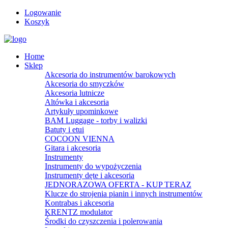
Logowanie
Koszyk
Home
Sklep
Akcesoria do instrumentów barokowych
Akcesoria do smyczków
Akcesoria lutnicze
Altówka i akcesoria
Artykuły upominkowe
BAM Luggage - torby i walizki
Batuty i etui
COCOON VIENNA
Gitara i akcesoria
Instrumenty
Instrumenty do wypożyczenia
Instrumenty dęte i akcesoria
JEDNORAZOWA OFERTA - KUP TERAZ
Klucze do strojenia pianin i innych instrumentów
Kontrabas i akcesoria
KRENTZ modulator
Środki do czyszczenia i polerowania