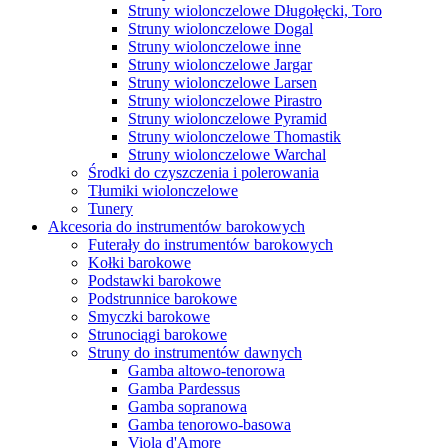
Struny wiolonczelowe Długołęcki, Toro
Struny wiolonczelowe Dogal
Struny wiolonczelowe inne
Struny wiolonczelowe Jargar
Struny wiolonczelowe Larsen
Struny wiolonczelowe Pirastro
Struny wiolonczelowe Pyramid
Struny wiolonczelowe Thomastik
Struny wiolonczelowe Warchal
Środki do czyszczenia i polerowania
Tłumiki wiolonczelowe
Tunery
Akcesoria do instrumentów barokowych
Futerały do instrumentów barokowych
Kołki barokowe
Podstawki barokowe
Podstrunnice barokowe
Smyczki barokowe
Strunociągi barokowe
Struny do instrumentów dawnych
Gamba altowo-tenorowa
Gamba Pardessus
Gamba sopranowa
Gamba tenorowo-basowa
Viola d'Amore