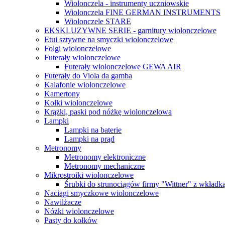
Wiolonczela - instrumenty uczniowskie
Wiolonczela FINE GERMAN INSTRUMENTS
Wiolonczele STARE
EKSKLUZYWNE SERIE - garnitury wiolonczelowe
Etui sztywne na smyczki wiolonczelowe
Folgi wiolonczelowe
Futerały wiolonczelowe
Futerały wiolonczelowe GEWA AIR
Futerały do Viola da gamba
Kalafonie wiolonczelowe
Kamertony
Kołki wiolonczelowe
Krążki, paski pod nóżkę wiolonczelową
Lampki
Lampki na baterie
Lampki na prąd
Metronomy
Metronomy elektroniczne
Metronomy mechaniczne
Mikrostroiki wiolonczelowe
Śrubki do strunociągów firmy "Wittner" z wkładką
Naciągi smyczkowe wiolonczelowe
Nawilżacze
Nóżki wiolonczelowe
Pasty do kołków