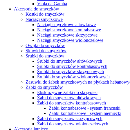
Viola da Gamba
Akcesoria do smyczków
Kostki do smyczków
Naciągi smyczkowe
Naciągi smyczkowe altówkowe
Naciągi smyczkowe kontrabasowe
Naciągi smyczkowe skrzypcowe
Naciągi smyczkowe wiolonczelowe
Owijki do smyczków
Skuwki do smyczków
Śrubki do smyczków
Śrubki do smyczków altówkowych
Śrubki do smyczków kontrabasowych
Śrubki do smyczków skrzypcowych
Śrubki do smyczków wiolonczelowych
Zasuwki do żabek smyczkowych na płytkach hebanowy
Żabki do smyczków
Ekskluzywne żabki do skrzypiec
Żabki do smyczków altówkowych
Żabki do smyczków kontrabasowych
Żabki kontrabasowe - system francuski
Żabki kontrabasowe - system niemiecki
Żabki do smyczków skrzypcowych
Żabki do smyczków wiolonczelowych
Akcesoria lutnicze