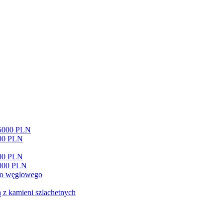
15000 PLN
500 PLN
000 PLN
0000 PLN
go węglowego
 z kamieni szlachetnych