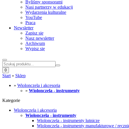
Byliśmy sponsorami
Nasi partnerzy w edukacji
Wydarzenia kulturalne
YouTube
Praca
Newsletter
Zapisz się
Nasz newsletter
Archiwum
Wypisz się
0
Start
»
Sklep
»
Wiolonczela i akcesoria
»
Wiolonczela - instrumenty
Kategorie
Wiolonczela i akcesoria
Wiolonczela - instrumenty
Wiolonczela - instrumenty lutnicze
Wiolonczela - instrumenty manufakturowe / ręczni