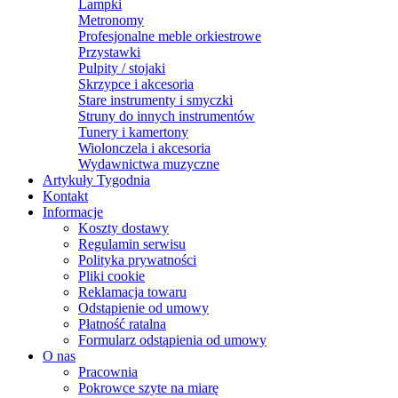
Lampki
Metronomy
Profesjonalne meble orkiestrowe
Przystawki
Pulpity / stojaki
Skrzypce i akcesoria
Stare instrumenty i smyczki
Struny do innych instrumentów
Tunery i kamertony
Wiolonczela i akcesoria
Wydawnictwa muzyczne
Artykuły Tygodnia
Kontakt
Informacje
Koszty dostawy
Regulamin serwisu
Polityka prywatności
Pliki cookie
Reklamacja towaru
Odstąpienie od umowy
Płatność ratalna
Formularz odstąpienia od umowy
O nas
Pracownia
Pokrowce szyte na miarę