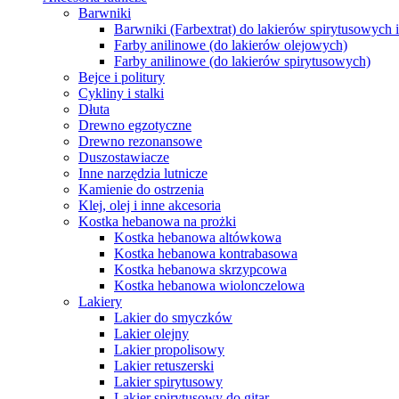
Barwniki
Barwniki (Farbextrat) do lakierów spirytusowych 
Farby anilinowe (do lakierów olejowych)
Farby anilinowe (do lakierów spirytusowych)
Bejce i politury
Cykliny i stalki
Dłuta
Drewno egzotyczne
Drewno rezonansowe
Duszostawiacze
Inne narzędzia lutnicze
Kamienie do ostrzenia
Klej, olej i inne akcesoria
Kostka hebanowa na prożki
Kostka hebanowa altówkowa
Kostka hebanowa kontrabasowa
Kostka hebanowa skrzypcowa
Kostka hebanowa wiolonczelowa
Lakiery
Lakier do smyczków
Lakier olejny
Lakier propolisowy
Lakier retuszerski
Lakier spirytusowy
Lakier spirytusowy do gitar