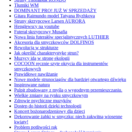
Tłumiki WM
DOMINANT PRO! JUŻ W SPRZEDAŻY
Gitara Raimundo model Tatyana Ryzhkova
Struny skrzypcowe Larsen AURORA
Henglewscy na youtube
Futerał skrzypcowy Musafia
Nowa linia futerałów specjalistycznych LUTHIER
Akcesoria dla smyczkowców DOLFINOS
Rewolucja w strukturze
Jak określić charakterystykę strun?
Muzycy idą w stronę ekologii
COCOON ręcznie szyte okrycia dla instrumentów
smyczkowych
Prawidłowe nawilżanie
Nowe modele strunociągów dla bardziej otwartego dźwięku
Inspirowane naturą
Pulpit zbudowany z myślą o wygodnym przemieszczaniu.
Wielkie zmiany na rynku smyczkowym
Zdrowie psychiczne muzyków
Dostęp do historii dzięki technologii
Koncert bożonarodzeniowy dla dzieci
Dekorowanie żabki w smyczku: niech zakwitną wiosenne
kwiaty!
Problem potliwości rąk