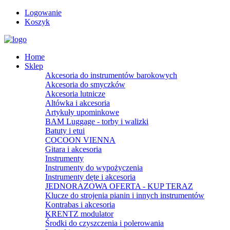
Logowanie
Koszyk
Home
Sklep
Akcesoria do instrumentów barokowych
Akcesoria do smyczków
Akcesoria lutnicze
Altówka i akcesoria
Artykuły upominkowe
BAM Luggage - torby i walizki
Batuty i etui
COCOON VIENNA
Gitara i akcesoria
Instrumenty
Instrumenty do wypożyczenia
Instrumenty dęte i akcesoria
JEDNORAZOWA OFERTA - KUP TERAZ
Klucze do strojenia pianin i innych instrumentów
Kontrabas i akcesoria
KRENTZ modulator
Środki do czyszczenia i polerowania