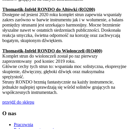
Thomastik-Infeld RONDO do Altówki (RO200)
Dostępne od jesieni 2020 roku komplet strun zapewnia wspaniały
zakres zarówno w barwie instrumentu jak i w wolumenie, a balans
pomiędzy strunami jest urzekająco harmonijny. Mocne brzmienie
słyszalne nawet w ostatnich siedzeniach publiczności. Doskonała
reakcja smyczka, świetna odporność na korozję oraz zachwycają
bogatym, skupionym dźwiękiem.
Thomastik-Infeld RONDO do Wiolonczeli (RO400)
Komplet strun do wiolonczeli został po raz pierwszy
zaprezentowany pod koniec 2019 roku.
Główne cechy tych strun to: wspaniała moc solistyczna, ekspresyjne
skupienie, dźwięczny, głęboki dźwięk oraz maksymalna
sprężystość.
Struny RONDO brzmią fantastycznie na każdy instrumencie,
jednakże najlepiej sprawdzają się wśród solistów grających na
współczesnych instrumentach.
przejdź do sklepu
O nas
Pracownia