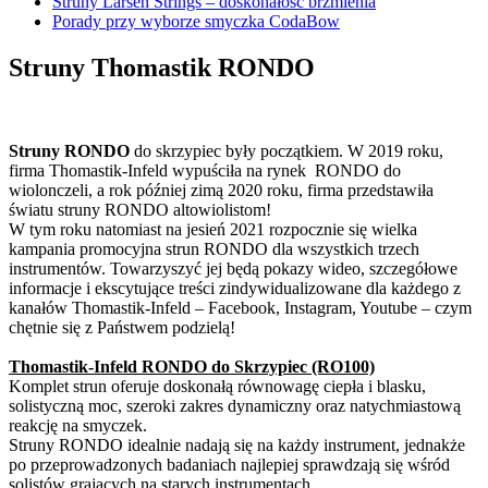
Struny Larsen Strings – doskonałość brzmienia
Porady przy wyborze smyczka CodaBow
Struny Thomastik RONDO
Struny RONDO
do skrzypiec były początkiem. W 2019 roku,
firma Thomastik-Infeld wypuściła na rynek RONDO do
wiolonczeli, a rok później zimą 2020 roku, firma przedstawiła
światu struny RONDO altowiolistom!
W tym roku natomiast na jesień 2021 rozpocznie się wielka
kampania promocyjna strun RONDO dla wszystkich trzech
instrumentów. Towarzyszyć jej będą pokazy wideo, szczegółowe
informacje i ekscytujące treści zindywidualizowane dla każdego z
kanałów Thomastik-Infeld – Facebook, Instagram, Youtube – czym
chętnie się z Państwem podzielą!
Thomastik-Infeld RONDO do Skrzypiec (RO100)
Komplet strun oferuje doskonałą równowagę ciepła i blasku,
solistyczną moc, szeroki zakres dynamiczny oraz natychmiastową
reakcję na smyczek.
Struny RONDO idealnie nadają się na każdy instrument, jednakże
po przeprowadzonych badaniach najlepiej sprawdzają się wśród
solistów grających na starych instrumentach.