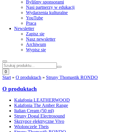
Byliśmy sponsorami
Nasi partnerzy w edukacji
Wydarzenia kulturalne
YouTube
Praca
Newsletter
Zapisz się
Nasz newsletter
Archiwum
Wypisz się
0
Start
»
O produktach
»
Struny Thomastik RONDO
O produktach
Kalafonia LEATHERWOOD
Kalafonia The Amber Range
Italian Cream (50 ml)
Struny Dogal Electrosound
Skrzypce elektryczne Vivo
Wiolonczele Theis
Struny Thomastik RONDO