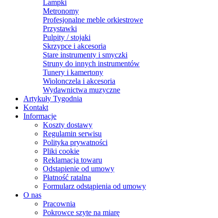
Lampki
Metronomy
Profesjonalne meble orkiestrowe
Przystawki
Pulpity / stojaki
Skrzypce i akcesoria
Stare instrumenty i smyczki
Struny do innych instrumentów
Tunery i kamertony
Wiolonczela i akcesoria
Wydawnictwa muzyczne
Artykuły Tygodnia
Kontakt
Informacje
Koszty dostawy
Regulamin serwisu
Polityka prywatności
Pliki cookie
Reklamacja towaru
Odstąpienie od umowy
Płatność ratalna
Formularz odstąpienia od umowy
O nas
Pracownia
Pokrowce szyte na miarę