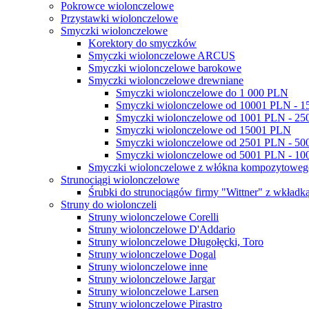
Pokrowce wiolonczelowe
Przystawki wiolonczelowe
Smyczki wiolonczelowe
Korektory do smyczków
Smyczki wiolonczelowe ARCUS
Smyczki wiolonczelowe barokowe
Smyczki wiolonczelowe drewniane
Smyczki wiolonczelowe do 1 000 PLN
Smyczki wiolonczelowe od 10001 PLN - 
Smyczki wiolonczelowe od 1001 PLN - 2
Smyczki wiolonczelowe od 15001 PLN
Smyczki wiolonczelowe od 2501 PLN - 5
Smyczki wiolonczelowe od 5001 PLN - 1
Smyczki wiolonczelowe z włókna kompozytowe
Strunociągi wiolonczelowe
Śrubki do strunociągów firmy "Wittner" z wkładką
Struny do wiolonczeli
Struny wiolonczelowe Corelli
Struny wiolonczelowe D'Addario
Struny wiolonczelowe Długołęcki, Toro
Struny wiolonczelowe Dogal
Struny wiolonczelowe inne
Struny wiolonczelowe Jargar
Struny wiolonczelowe Larsen
Struny wiolonczelowe Pirastro