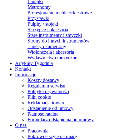
Lampki
Metronomy
Profesjonalne meble orkiestrowe
Przystawki
Pulpity / stojaki
Skrzypce i akcesoria
Stare instrumenty i smyczki
Struny do innych instrumentów
Tunery i kamertony
Wiolonczela i akcesoria
Wydawnictwa muzyczne
Artykuły Tygodnia
Kontakt
Informacje
Koszty dostawy
Regulamin serwisu
Polityka prywatności
Pliki cookie
Reklamacja towaru
Odstąpienie od umowy
Płatność ratalna
Formularz odstąpienia od umowy
O nas
Pracownia
Pokrowce szyte na miarę