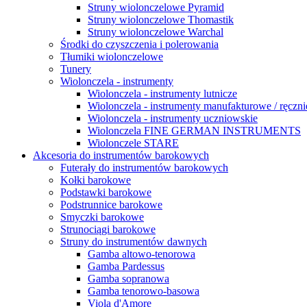
Struny wiolonczelowe Pyramid
Struny wiolonczelowe Thomastik
Struny wiolonczelowe Warchal
Środki do czyszczenia i polerowania
Tłumiki wiolonczelowe
Tunery
Wiolonczela - instrumenty
Wiolonczela - instrumenty lutnicze
Wiolonczela - instrumenty manufakturowe / ręczni
Wiolonczela - instrumenty uczniowskie
Wiolonczela FINE GERMAN INSTRUMENTS
Wiolonczele STARE
Akcesoria do instrumentów barokowych
Futerały do instrumentów barokowych
Kołki barokowe
Podstawki barokowe
Podstrunnice barokowe
Smyczki barokowe
Strunociągi barokowe
Struny do instrumentów dawnych
Gamba altowo-tenorowa
Gamba Pardessus
Gamba sopranowa
Gamba tenorowo-basowa
Viola d'Amore