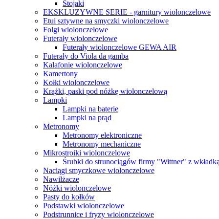
Stojaki
EKSKLUZYWNE SERIE - garnitury wiolonczelowe
Etui sztywne na smyczki wiolonczelowe
Folgi wiolonczelowe
Futerały wiolonczelowe
Futerały wiolonczelowe GEWA AIR
Futerały do Viola da gamba
Kalafonie wiolonczelowe
Kamertony
Kołki wiolonczelowe
Krążki, paski pod nóżkę wiolonczelową
Lampki
Lampki na baterie
Lampki na prąd
Metronomy
Metronomy elektroniczne
Metronomy mechaniczne
Mikrostroiki wiolonczelowe
Śrubki do strunociągów firmy "Wittner" z wkładką
Naciągi smyczkowe wiolonczelowe
Nawilżacze
Nóżki wiolonczelowe
Pasty do kołków
Podstawki wiolonczelowe
Podstrunnice i fryzy wiolonczelowe