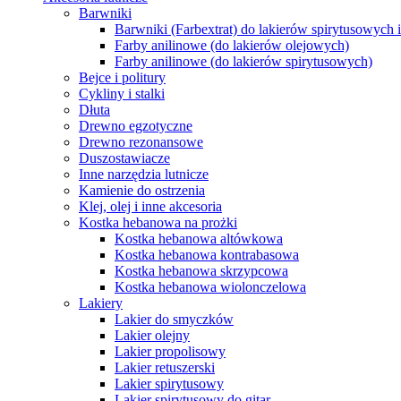
Barwniki
Barwniki (Farbextrat) do lakierów spirytusowych 
Farby anilinowe (do lakierów olejowych)
Farby anilinowe (do lakierów spirytusowych)
Bejce i politury
Cykliny i stalki
Dłuta
Drewno egzotyczne
Drewno rezonansowe
Duszostawiacze
Inne narzędzia lutnicze
Kamienie do ostrzenia
Klej, olej i inne akcesoria
Kostka hebanowa na prożki
Kostka hebanowa altówkowa
Kostka hebanowa kontrabasowa
Kostka hebanowa skrzypcowa
Kostka hebanowa wiolonczelowa
Lakiery
Lakier do smyczków
Lakier olejny
Lakier propolisowy
Lakier retuszerski
Lakier spirytusowy
Lakier spirytusowy do gitar