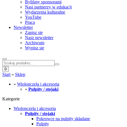
Byliśmy sponsorami
Nasi partnerzy w edukacji
Wydarzenia kulturalne
YouTube
Praca
Newsletter
Zapisz się
Nasz newsletter
Archiwum
Wypisz się
0
Start
»
Sklep
»
Wiolonczela i akcesoria
»
Pulpity / stojaki
Kategorie
Wiolonczela i akcesoria
Pulpity / stojaki
Pokrowce na pulpity składane
Pulpity