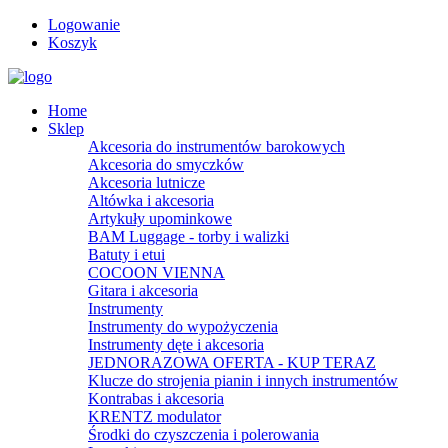
Logowanie
Koszyk
Home
Sklep
Akcesoria do instrumentów barokowych
Akcesoria do smyczków
Akcesoria lutnicze
Altówka i akcesoria
Artykuły upominkowe
BAM Luggage - torby i walizki
Batuty i etui
COCOON VIENNA
Gitara i akcesoria
Instrumenty
Instrumenty do wypożyczenia
Instrumenty dęte i akcesoria
JEDNORAZOWA OFERTA - KUP TERAZ
Klucze do strojenia pianin i innych instrumentów
Kontrabas i akcesoria
KRENTZ modulator
Środki do czyszczenia i polerowania