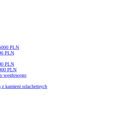
15000 PLN
500 PLN
000 PLN
0000 PLN
go węglowego
 z kamieni szlachetnych