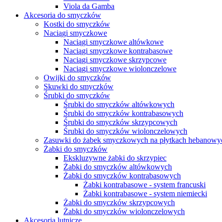
Viola da Gamba
Akcesoria do smyczków
Kostki do smyczków
Naciągi smyczkowe
Naciągi smyczkowe altówkowe
Naciągi smyczkowe kontrabasowe
Naciągi smyczkowe skrzypcowe
Naciągi smyczkowe wiolonczelowe
Owijki do smyczków
Skuwki do smyczków
Śrubki do smyczków
Śrubki do smyczków altówkowych
Śrubki do smyczków kontrabasowych
Śrubki do smyczków skrzypcowych
Śrubki do smyczków wiolonczelowych
Zasuwki do żabek smyczkowych na płytkach hebanowy
Żabki do smyczków
Ekskluzywne żabki do skrzypiec
Żabki do smyczków altówkowych
Żabki do smyczków kontrabasowych
Żabki kontrabasowe - system francuski
Żabki kontrabasowe - system niemiecki
Żabki do smyczków skrzypcowych
Żabki do smyczków wiolonczelowych
Akcesoria lutnicze