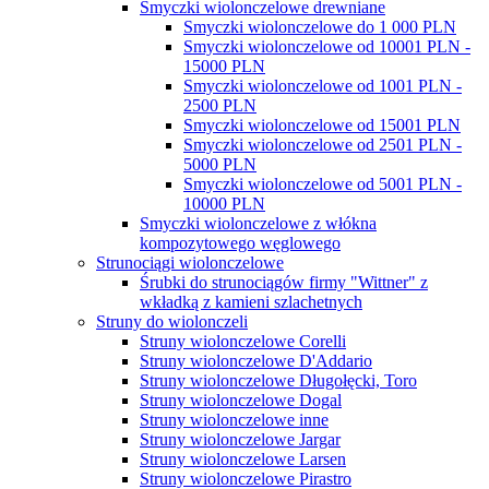
Smyczki wiolonczelowe drewniane
Smyczki wiolonczelowe do 1 000 PLN
Smyczki wiolonczelowe od 10001 PLN -
15000 PLN
Smyczki wiolonczelowe od 1001 PLN -
2500 PLN
Smyczki wiolonczelowe od 15001 PLN
Smyczki wiolonczelowe od 2501 PLN -
5000 PLN
Smyczki wiolonczelowe od 5001 PLN -
10000 PLN
Smyczki wiolonczelowe z włókna
kompozytowego węglowego
Strunociągi wiolonczelowe
Śrubki do strunociągów firmy "Wittner" z
wkładką z kamieni szlachetnych
Struny do wiolonczeli
Struny wiolonczelowe Corelli
Struny wiolonczelowe D'Addario
Struny wiolonczelowe Długołęcki, Toro
Struny wiolonczelowe Dogal
Struny wiolonczelowe inne
Struny wiolonczelowe Jargar
Struny wiolonczelowe Larsen
Struny wiolonczelowe Pirastro