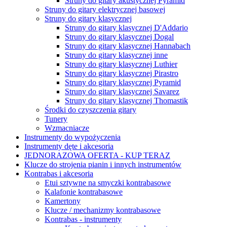
Struny do gitary akustycznej Pyramid
Struny do gitary elektrycznej basowej
Struny do gitary klasycznej
Struny do gitary klasycznej D'Addario
Struny do gitary klasycznej Dogal
Struny do gitary klasycznej Hannabach
Struny do gitary klasycznej inne
Struny do gitary klasycznej Luthier
Struny do gitary klasycznej Pirastro
Struny do gitary klasycznej Pyramid
Struny do gitary klasycznej Savarez
Struny do gitary klasycznej Thomastik
Środki do czyszczenia gitary
Tunery
Wzmacniacze
Instrumenty do wypożyczenia
Instrumenty dęte i akcesoria
JEDNORAZOWA OFERTA - KUP TERAZ
Klucze do strojenia pianin i innych instrumentów
Kontrabas i akcesoria
Etui sztywne na smyczki kontrabasowe
Kalafonie kontrabasowe
Kamertony
Klucze / mechanizmy kontrabasowe
Kontrabas - instrumenty