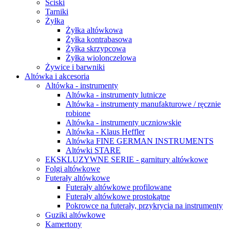
Ściski
Tarniki
Żyłka
Żyłka altówkowa
Żyłka kontrabasowa
Żyłka skrzypcowa
Żyłka wiolonczelowa
Żywice i barwniki
Altówka i akcesoria
Altówka - instrumenty
Altówka - instrumenty lutnicze
Altówka - instrumenty manufakturowe / ręcznie
robione
Altówka - instrumenty uczniowskie
Altówka - Klaus Heffler
Altówka FINE GERMAN INSTRUMENTS
Altówki STARE
EKSKLUZYWNE SERIE - garnitury altówkowe
Folgi altówkowe
Futerały altówkowe
Futerały altówkowe profilowane
Futerały altówkowe prostokątne
Pokrowce na futerały, przykrycia na instrumenty
Guziki altówkowe
Kamertony