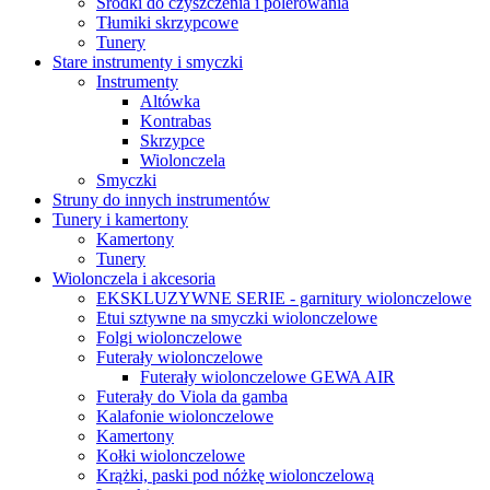
Środki do czyszczenia i polerowania
Tłumiki skrzypcowe
Tunery
Stare instrumenty i smyczki
Instrumenty
Altówka
Kontrabas
Skrzypce
Wiolonczela
Smyczki
Struny do innych instrumentów
Tunery i kamertony
Kamertony
Tunery
Wiolonczela i akcesoria
EKSKLUZYWNE SERIE - garnitury wiolonczelowe
Etui sztywne na smyczki wiolonczelowe
Folgi wiolonczelowe
Futerały wiolonczelowe
Futerały wiolonczelowe GEWA AIR
Futerały do Viola da gamba
Kalafonie wiolonczelowe
Kamertony
Kołki wiolonczelowe
Krążki, paski pod nóżkę wiolonczelową