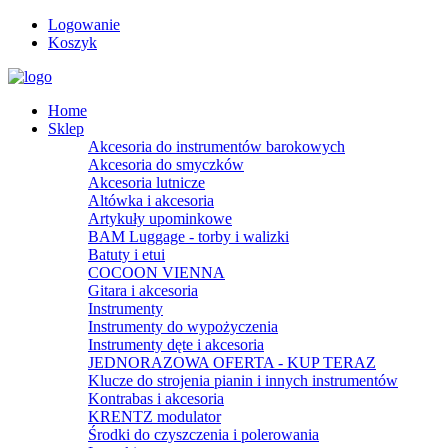
Logowanie
Koszyk
Home
Sklep
Akcesoria do instrumentów barokowych
Akcesoria do smyczków
Akcesoria lutnicze
Altówka i akcesoria
Artykuły upominkowe
BAM Luggage - torby i walizki
Batuty i etui
COCOON VIENNA
Gitara i akcesoria
Instrumenty
Instrumenty do wypożyczenia
Instrumenty dęte i akcesoria
JEDNORAZOWA OFERTA - KUP TERAZ
Klucze do strojenia pianin i innych instrumentów
Kontrabas i akcesoria
KRENTZ modulator
Środki do czyszczenia i polerowania