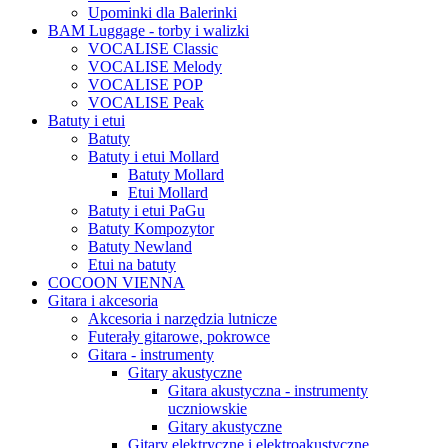
Upominki dla Balerinki
BAM Luggage - torby i walizki
VOCALISE Classic
VOCALISE Melody
VOCALISE POP
VOCALISE Peak
Batuty i etui
Batuty
Batuty i etui Mollard
Batuty Mollard
Etui Mollard
Batuty i etui PaGu
Batuty Kompozytor
Batuty Newland
Etui na batuty
COCOON VIENNA
Gitara i akcesoria
Akcesoria i narzędzia lutnicze
Futerały gitarowe, pokrowce
Gitara - instrumenty
Gitary akustyczne
Gitara akustyczna - instrumenty
uczniowskie
Gitary akustyczne
Gitary elektryczne i elektroakustyczne