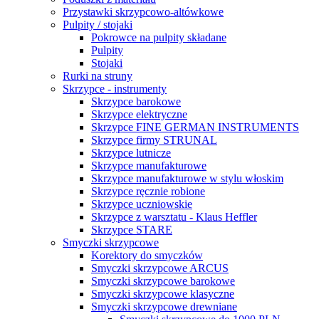
Przystawki skrzypcowo-altówkowe
Pulpity / stojaki
Pokrowce na pulpity składane
Pulpity
Stojaki
Rurki na struny
Skrzypce - instrumenty
Skrzypce barokowe
Skrzypce elektryczne
Skrzypce FINE GERMAN INSTRUMENTS
Skrzypce firmy STRUNAL
Skrzypce lutnicze
Skrzypce manufakturowe
Skrzypce manufakturowe w stylu włoskim
Skrzypce ręcznie robione
Skrzypce uczniowskie
Skrzypce z warsztatu - Klaus Heffler
Skrzypce STARE
Smyczki skrzypcowe
Korektory do smyczków
Smyczki skrzypcowe ARCUS
Smyczki skrzypcowe barokowe
Smyczki skrzypcowe klasyczne
Smyczki skrzypcowe drewniane