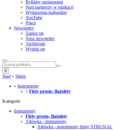
Byliśmy sponsorami
Nasi partnerzy w edukacji
Wydarzenia kulturalne
YouTube
Praca
Newsletter
Zapisz się
Nasz newsletter
Archiwum
Wypisz się
0
Start
»
Sklep
»
Instrumenty
»
Flety proste, flażolety
Kategorie
Instrumenty
Flety proste, flażolety
Altówka - instrumenty
Altówka - instrumenty firmy STRUNAL