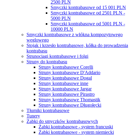
2500 PLN
Smyczki kontrabasowe od 15 001 PLN
Smyczki kontrabasowe od 2501 PLN -
5000 PLN
Smyczki kontrabasowe od 5001 PLN -
10000 PLN
Smyczki kontrabasowe z włókna kompozytowego
węglowego
Stojak i krzesło kontrabasowe, kółka do prowadzenia
kontrabasu
Strunociągi kontrabasowe i folgi
Struny do kontrabasu
Struny kontrabasowe Corelli
Struny kontrabasowe D'Addario
Struny kontrabasowe Dogal
Struny kontrabasowe inne
Struny kontrabasowe Jargar
Struny kontrabasowe Pirastro
Struny kontrabasowe Thomastik
Struny kontrabasowe Długołęcki
Tłumiki kontrabasowe
Tunery
Żabki do smyczków kontrabasowych
Żabki kontrabasowe - system francuski
Żabki kontrabasowe - system niemiecki