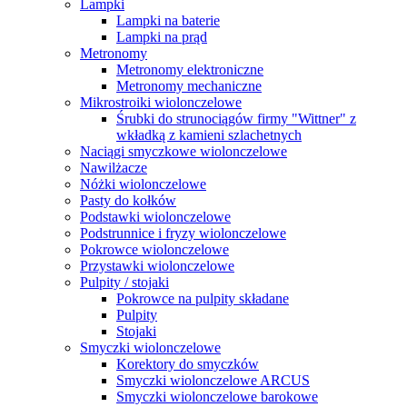
Lampki
Lampki na baterie
Lampki na prąd
Metronomy
Metronomy elektroniczne
Metronomy mechaniczne
Mikrostroiki wiolonczelowe
Śrubki do strunociągów firmy "Wittner" z
wkładką z kamieni szlachetnych
Naciągi smyczkowe wiolonczelowe
Nawilżacze
Nóżki wiolonczelowe
Pasty do kołków
Podstawki wiolonczelowe
Podstrunnice i fryzy wiolonczelowe
Pokrowce wiolonczelowe
Przystawki wiolonczelowe
Pulpity / stojaki
Pokrowce na pulpity składane
Pulpity
Stojaki
Smyczki wiolonczelowe
Korektory do smyczków
Smyczki wiolonczelowe ARCUS
Smyczki wiolonczelowe barokowe