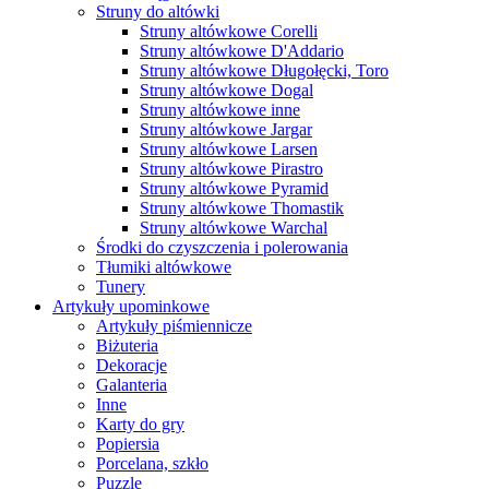
Struny do altówki
Struny altówkowe Corelli
Struny altówkowe D'Addario
Struny altówkowe Długołęcki, Toro
Struny altówkowe Dogal
Struny altówkowe inne
Struny altówkowe Jargar
Struny altówkowe Larsen
Struny altówkowe Pirastro
Struny altówkowe Pyramid
Struny altówkowe Thomastik
Struny altówkowe Warchal
Środki do czyszczenia i polerowania
Tłumiki altówkowe
Tunery
Artykuły upominkowe
Artykuły piśmiennicze
Biżuteria
Dekoracje
Galanteria
Inne
Karty do gry
Popiersia
Porcelana, szkło
Puzzle