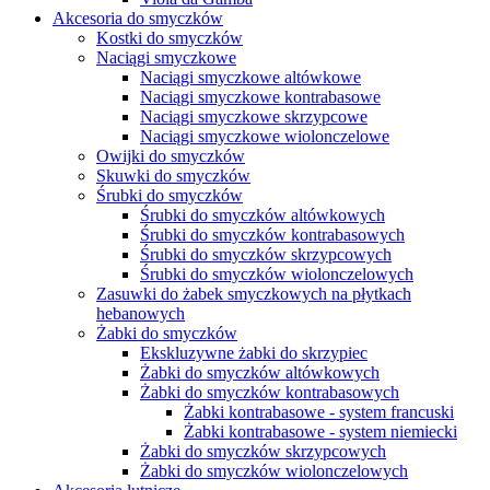
Akcesoria do smyczków
Kostki do smyczków
Naciągi smyczkowe
Naciągi smyczkowe altówkowe
Naciągi smyczkowe kontrabasowe
Naciągi smyczkowe skrzypcowe
Naciągi smyczkowe wiolonczelowe
Owijki do smyczków
Skuwki do smyczków
Śrubki do smyczków
Śrubki do smyczków altówkowych
Śrubki do smyczków kontrabasowych
Śrubki do smyczków skrzypcowych
Śrubki do smyczków wiolonczelowych
Zasuwki do żabek smyczkowych na płytkach
hebanowych
Żabki do smyczków
Ekskluzywne żabki do skrzypiec
Żabki do smyczków altówkowych
Żabki do smyczków kontrabasowych
Żabki kontrabasowe - system francuski
Żabki kontrabasowe - system niemiecki
Żabki do smyczków skrzypcowych
Żabki do smyczków wiolonczelowych