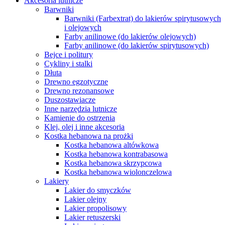
Akcesoria lutnicze
Barwniki
Barwniki (Farbextrat) do lakierów spirytusowych
i olejowych
Farby anilinowe (do lakierów olejowych)
Farby anilinowe (do lakierów spirytusowych)
Bejce i politury
Cykliny i stalki
Dłuta
Drewno egzotyczne
Drewno rezonansowe
Duszostawiacze
Inne narzędzia lutnicze
Kamienie do ostrzenia
Klej, olej i inne akcesoria
Kostka hebanowa na prożki
Kostka hebanowa altówkowa
Kostka hebanowa kontrabasowa
Kostka hebanowa skrzypcowa
Kostka hebanowa wiolonczelowa
Lakiery
Lakier do smyczków
Lakier olejny
Lakier propolisowy
Lakier retuszerski