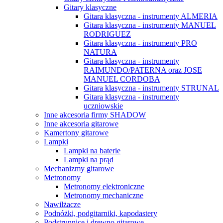
Gitary klasyczne
Gitara klasyczna - instrumenty ALMERIA
Gitara klasyczna - instrumenty MANUEL
RODRIGUEZ
Gitara klasyczna - instrumenty PRO
NATURA
Gitara klasyczna - instrumenty
RAIMUNDO/PATERNA oraz JOSE
MANUEL CORDOBA
Gitara klasyczna - instrumenty STRUNAL
Gitara klasyczna - instrumenty
uczniowskie
Inne akcesoria firmy SHADOW
Inne akcesoria gitarowe
Kamertony gitarowe
Lampki
Lampki na baterie
Lampki na prąd
Mechanizmy gitarowe
Metronomy
Metronomy elektroniczne
Metronomy mechaniczne
Nawilżacze
Podnóżki, podgitarniki, kapodastery
Podstrunnice i drewno gitarowe