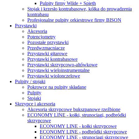
Pulpity firmy Wilde + Spieth
Stojak i krzesło kontrabasowe, kółka do prowadzenia
kontrabasu
Profesjonalne pulpity orkiestrowe firmy BISON
Przystawki
Akcesoria
Potencjometry
Pozostałe przystawki
Przedwzmacniacze
Przystawki gitarowe
Przystawki kontrabasowe
Przystawki skrzypcowo-altówkowe
Przystawki wieloinstrumentalne
Przystawki wiolonczelowe
Pulpity / stojaki
Pokrowce na pulpity składane
Pulpity
Stojaki
Skrzypce i akcesoria
Akcesoria skrzypcowe bukszpanowe rzeźbione
ECONOMY LINE - kołki, strunociągi, podbródki
skrzypcowe
ECONOMY LINE - kołki skrzypcowe
ECONOMY LINE - podbródki skrzypcowe
ECONOMY LINE - strunociągi skrzypcowe