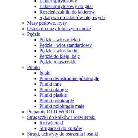
Lakier spirytusowy
Lakier spirytusowy do gitar
Rozcieńczalniki do lakierów
Sykatywa do lakierów olejowych
Masy perłowe, irysy
Ostrza do noży lutniczych i noże
Pędzle
Pędzle - włos miękki
Pędzle - włos standardowy
Pędzle - włos średni
Pędzle do kleju, bejc
Pędzle retuszerskie
Pilniki
Iglaki
Pilniki dwustronnie półokrągłe
Pilniki inne
Pilniki okrągłe
Pilniki płaskie
Pilniki półokrągłe
Pilniki półokrągłe małe
Preparaty OLD WOOD
Strugaczki do kołków i rozwiertaki
Rozwiertaki
Strugaczki do kołków
Strugi, uchwyty do ostrzenia i ośniki