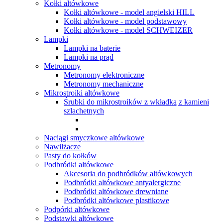
Kołki altówkowe
Kołki altówkowe - model angielski HILL
Kołki altówkowe - model podstawowy
Kołki altówkowe - model SCHWEIZER
Lampki
Lampki na baterie
Lampki na prąd
Metronomy
Metronomy elektroniczne
Metronomy mechaniczne
Mikrostroiki altówkowe
Śrubki do mikrostroików z wkładką z kamieni
szlachetnych
Naciągi smyczkowe altówkowe
Nawilżacze
Pasty do kołków
Podbródki altówkowe
Akcesoria do podbródków altówkowych
Podbródki altówkowe antyalergiczne
Podbródki altówkowe drewniane
Podbródki altówkowe plastikowe
Podpórki altówkowe
Podstawki altówkowe