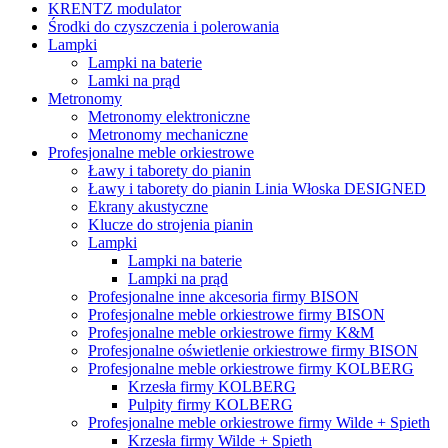
KRENTZ modulator
Środki do czyszczenia i polerowania
Lampki
Lampki na baterie
Lamki na prąd
Metronomy
Metronomy elektroniczne
Metronomy mechaniczne
Profesjonalne meble orkiestrowe
Ławy i taborety do pianin
Ławy i taborety do pianin Linia Włoska DESIGNED
Ekrany akustyczne
Klucze do strojenia pianin
Lampki
Lampki na baterie
Lampki na prąd
Profesjonalne inne akcesoria firmy BISON
Profesjonalne meble orkiestrowe firmy BISON
Profesjonalne meble orkiestrowe firmy K&M
Profesjonalne oświetlenie orkiestrowe firmy BISON
Profesjonalne meble orkiestrowe firmy KOLBERG
Krzesła firmy KOLBERG
Pulpity firmy KOLBERG
Profesjonalne meble orkiestrowe firmy Wilde + Spieth
Krzesła firmy Wilde + Spieth