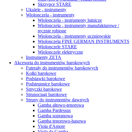
Skrzypce STARE
Ukulele - instrumenty
Wiolonczela - instrumenty
Wiolonczela - instrumenty lutnicze
Wiolonczela - instrumenty manufakturowe /
ręcznie robione
Wiolonczela - instrumenty uczniowskie
Wiolonczela FINE GERMAN INSTRUMENTS
Wiolonczele STARE
Wiolonczele elektryczne
Instrumenty ZETA
Akcesoria do instrumentów barokowych
Futerały do instrumentów barokowych
Kołki barokowe
Podstawki barokowe
Podstrunnice barokowe
Smyczki barokowe
Strunociągi barokowe
Struny do instrumentów dawnych
Gamba altowo-tenorowa
Gamba Pardessus
Gamba sopranowa
Gamba tenorowo-basowa
Viola d'Amore
Viola da Gamba