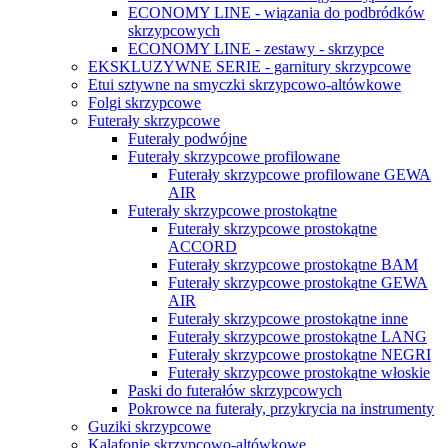
ECONOMY LINE - wiązania do podbródków
skrzypcowych
ECONOMY LINE - zestawy - skrzypce
EKSKLUZYWNE SERIE - garnitury skrzypcowe
Etui sztywne na smyczki skrzypcowo-altówkowe
Folgi skrzypcowe
Futerały skrzypcowe
Futerały podwójne
Futerały skrzypcowe profilowane
Futerały skrzypcowe profilowane GEWA
AIR
Futerały skrzypcowe prostokątne
Futerały skrzypcowe prostokątne
ACCORD
Futerały skrzypcowe prostokątne BAM
Futerały skrzypcowe prostokątne GEWA
AIR
Futerały skrzypcowe prostokątne inne
Futerały skrzypcowe prostokątne LANG
Futerały skrzypcowe prostokątne NEGRI
Futerały skrzypcowe prostokątne włoskie
Paski do futerałów skrzypcowych
Pokrowce na futerały, przykrycia na instrumenty
Guziki skrzypcowe
Kalafonie skrzypcowo-altówkowe