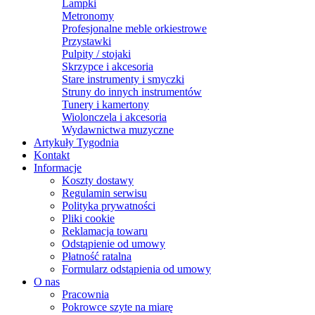
Lampki
Metronomy
Profesjonalne meble orkiestrowe
Przystawki
Pulpity / stojaki
Skrzypce i akcesoria
Stare instrumenty i smyczki
Struny do innych instrumentów
Tunery i kamertony
Wiolonczela i akcesoria
Wydawnictwa muzyczne
Artykuły Tygodnia
Kontakt
Informacje
Koszty dostawy
Regulamin serwisu
Polityka prywatności
Pliki cookie
Reklamacja towaru
Odstąpienie od umowy
Płatność ratalna
Formularz odstąpienia od umowy
O nas
Pracownia
Pokrowce szyte na miarę