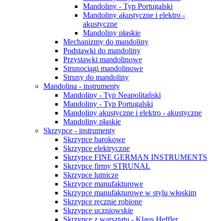
Mandoliny - Typ Portugalski
Mandoliny akustyczne i elektro -
akustyczne
Mandoliny płaskie
Mechanizmy do mandoliny
Podstawki do mandoliny
Przystawki mandolinowe
Strunociągi mandolinowe
Struny do mandoliny
Mandolina - instrumenty
Mandoliny - Typ Neapolitański
Mandoliny - Typ Portugalski
Mandoliny akustyczne i elektro - akustyczne
Mandoliny płaskie
Skrzypce - instrumenty
Skrzypce barokowe
Skrzypce elektryczne
Skrzypce FINE GERMAN INSTRUMENTS
Skrzypce firmy STRUNAL
Skrzypce lutnicze
Skrzypce manufakturowe
Skrzypce manufakturowe w stylu włoskim
Skrzypce ręcznie robione
Skrzypce uczniowskie
Skrzypce z warsztatu - Klaus Heffler