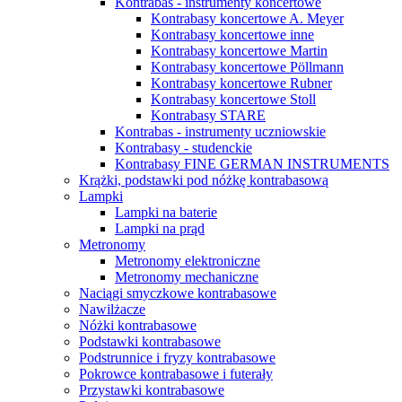
Kontrabas - instrumenty koncertowe
Kontrabasy koncertowe A. Meyer
Kontrabasy koncertowe inne
Kontrabasy koncertowe Martin
Kontrabasy koncertowe Pöllmann
Kontrabasy koncertowe Rubner
Kontrabasy koncertowe Stoll
Kontrabasy STARE
Kontrabas - instrumenty uczniowskie
Kontrabasy - studenckie
Kontrabasy FINE GERMAN INSTRUMENTS
Krążki, podstawki pod nóżkę kontrabasową
Lampki
Lampki na baterie
Lampki na prąd
Metronomy
Metronomy elektroniczne
Metronomy mechaniczne
Naciągi smyczkowe kontrabasowe
Nawilżacze
Nóżki kontrabasowe
Podstawki kontrabasowe
Podstrunnice i fryzy kontrabasowe
Pokrowce kontrabasowe i futerały
Przystawki kontrabasowe