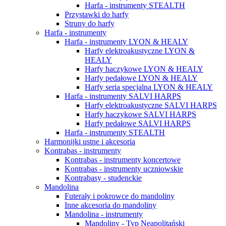
Harfa - instrumenty STEALTH
Przystawki do harfy
Struny do harfy
Harfa - instrumenty
Harfa - instrumenty LYON & HEALY
Harfy elektroakustyczne LYON &
HEALY
Harfy haczykowe LYON & HEALY
Harfy pedałowe LYON & HEALY
Harfy seria specjalna LYON & HEALY
Harfa - instrumenty SALVI HARPS
Harfy elektroakustyczne SALVI HARPS
Harfy haczykowe SALVI HARPS
Harfy pedałowe SALVI HARPS
Harfa - instrumenty STEALTH
Harmonijki ustne i akcesoria
Kontrabas - instrumenty
Kontrabas - instrumenty koncertowe
Kontrabas - instrumenty uczniowskie
Kontrabasy - studenckie
Mandolina
Futerały i pokrowce do mandoliny
Inne akcesoria do mandoliny
Mandolina - instrumenty
Mandoliny - Typ Neapolitański