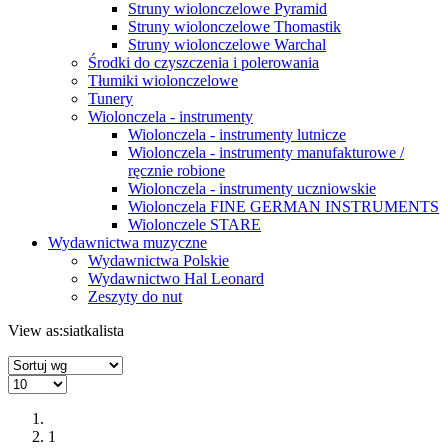
Struny wiolonczelowe Pyramid
Struny wiolonczelowe Thomastik
Struny wiolonczelowe Warchal
Środki do czyszczenia i polerowania
Tłumiki wiolonczelowe
Tunery
Wiolonczela - instrumenty
Wiolonczela - instrumenty lutnicze
Wiolonczela - instrumenty manufakturowe /
ręcznie robione
Wiolonczela - instrumenty uczniowskie
Wiolonczela FINE GERMAN INSTRUMENTS
Wiolonczele STARE
Wydawnictwa muzyczne
Wydawnictwa Polskie
Wydawnictwo Hal Leonard
Zeszyty do nut
View as:
siatka
lista
1