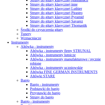
Struny do gitary klasycznej Hannabach
Struny do gitary klasycznej inne
Struny do gitary klasycznej Luthier
Struny do gitary klasycznej Pirastro
Struny do gitary klasycznej Pyramid
Struny do gitary klasycznej Savarez
Struny do gitary klasycznej Thomastik
Środki do czyszczenia gitary
Tunery
Wzmacniacze
Instrumenty
Altówka - instrumenty
Altówka - instrumenty firmy STRUNAL
Altówka - instrumenty lutnicze
Altówka - instrumenty manufakturowe / ręcznie
robione
Altówka - instrumenty uczniowskie
Altówka FINE GERMAN INSTRUMENTS
Altówki STARE
Banjo
Banjo - instrumenty
Podstawki do banjo
Przystawki do banjo
Struny do banjo
Banjo - instrumenty