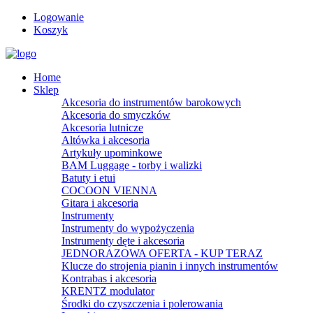
Logowanie
Koszyk
Home
Sklep
Akcesoria do instrumentów barokowych
Akcesoria do smyczków
Akcesoria lutnicze
Altówka i akcesoria
Artykuły upominkowe
BAM Luggage - torby i walizki
Batuty i etui
COCOON VIENNA
Gitara i akcesoria
Instrumenty
Instrumenty do wypożyczenia
Instrumenty dęte i akcesoria
JEDNORAZOWA OFERTA - KUP TERAZ
Klucze do strojenia pianin i innych instrumentów
Kontrabas i akcesoria
KRENTZ modulator
Środki do czyszczenia i polerowania