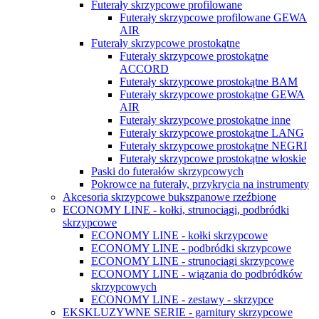
Futerały skrzypcowe profilowane
Futerały skrzypcowe profilowane GEWA
AIR
Futerały skrzypcowe prostokątne
Futerały skrzypcowe prostokątne
ACCORD
Futerały skrzypcowe prostokątne BAM
Futerały skrzypcowe prostokątne GEWA
AIR
Futerały skrzypcowe prostokątne inne
Futerały skrzypcowe prostokątne LANG
Futerały skrzypcowe prostokątne NEGRI
Futerały skrzypcowe prostokątne włoskie
Paski do futerałów skrzypcowych
Pokrowce na futerały, przykrycia na instrumenty
Akcesoria skrzypcowe bukszpanowe rzeźbione
ECONOMY LINE - kołki, strunociągi, podbródki
skrzypcowe
ECONOMY LINE - kołki skrzypcowe
ECONOMY LINE - podbródki skrzypcowe
ECONOMY LINE - strunociągi skrzypcowe
ECONOMY LINE - wiązania do podbródków
skrzypcowych
ECONOMY LINE - zestawy - skrzypce
EKSKLUZYWNE SERIE - garnitury skrzypcowe