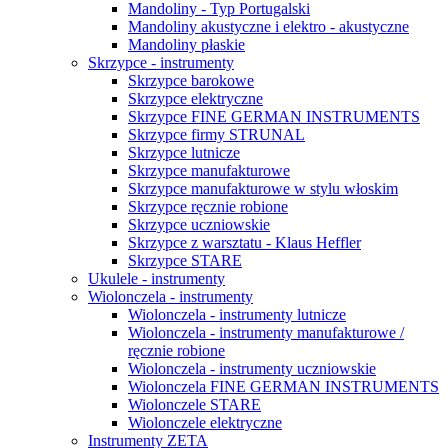
Mandoliny - Typ Portugalski
Mandoliny akustyczne i elektro - akustyczne
Mandoliny płaskie
Skrzypce - instrumenty
Skrzypce barokowe
Skrzypce elektryczne
Skrzypce FINE GERMAN INSTRUMENTS
Skrzypce firmy STRUNAL
Skrzypce lutnicze
Skrzypce manufakturowe
Skrzypce manufakturowe w stylu włoskim
Skrzypce ręcznie robione
Skrzypce uczniowskie
Skrzypce z warsztatu - Klaus Heffler
Skrzypce STARE
Ukulele - instrumenty
Wiolonczela - instrumenty
Wiolonczela - instrumenty lutnicze
Wiolonczela - instrumenty manufakturowe /
ręcznie robione
Wiolonczela - instrumenty uczniowskie
Wiolonczela FINE GERMAN INSTRUMENTS
Wiolonczele STARE
Wiolonczele elektryczne
Instrumenty ZETA