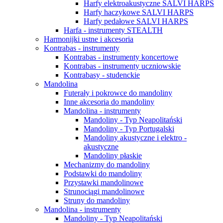
Harfy elektroakustyczne SALVI HARPS
Harfy haczykowe SALVI HARPS
Harfy pedałowe SALVI HARPS
Harfa - instrumenty STEALTH
Harmonijki ustne i akcesoria
Kontrabas - instrumenty
Kontrabas - instrumenty koncertowe
Kontrabas - instrumenty uczniowskie
Kontrabasy - studenckie
Mandolina
Futerały i pokrowce do mandoliny
Inne akcesoria do mandoliny
Mandolina - instrumenty
Mandoliny - Typ Neapolitański
Mandoliny - Typ Portugalski
Mandoliny akustyczne i elektro -
akustyczne
Mandoliny płaskie
Mechanizmy do mandoliny
Podstawki do mandoliny
Przystawki mandolinowe
Strunociągi mandolinowe
Struny do mandoliny
Mandolina - instrumenty
Mandoliny - Typ Neapolitański