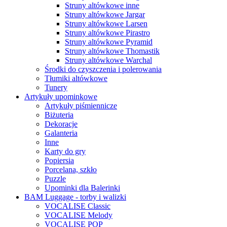
Struny altówkowe inne
Struny altówkowe Jargar
Struny altówkowe Larsen
Struny altówkowe Pirastro
Struny altówkowe Pyramid
Struny altówkowe Thomastik
Struny altówkowe Warchal
Środki do czyszczenia i polerowania
Tłumiki altówkowe
Tunery
Artykuły upominkowe
Artykuły piśmiennicze
Biżuteria
Dekoracje
Galanteria
Inne
Karty do gry
Popiersia
Porcelana, szkło
Puzzle
Upominki dla Balerinki
BAM Luggage - torby i walizki
VOCALISE Classic
VOCALISE Melody
VOCALISE POP