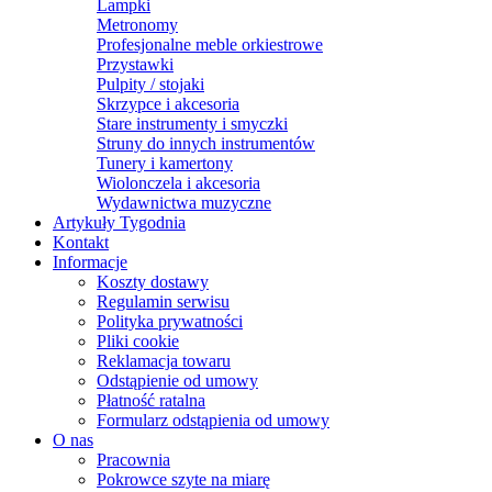
Lampki
Metronomy
Profesjonalne meble orkiestrowe
Przystawki
Pulpity / stojaki
Skrzypce i akcesoria
Stare instrumenty i smyczki
Struny do innych instrumentów
Tunery i kamertony
Wiolonczela i akcesoria
Wydawnictwa muzyczne
Artykuły Tygodnia
Kontakt
Informacje
Koszty dostawy
Regulamin serwisu
Polityka prywatności
Pliki cookie
Reklamacja towaru
Odstąpienie od umowy
Płatność ratalna
Formularz odstąpienia od umowy
O nas
Pracownia
Pokrowce szyte na miarę