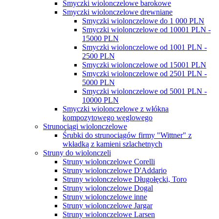
Smyczki wiolonczelowe barokowe
Smyczki wiolonczelowe drewniane
Smyczki wiolonczelowe do 1 000 PLN
Smyczki wiolonczelowe od 10001 PLN -
15000 PLN
Smyczki wiolonczelowe od 1001 PLN -
2500 PLN
Smyczki wiolonczelowe od 15001 PLN
Smyczki wiolonczelowe od 2501 PLN -
5000 PLN
Smyczki wiolonczelowe od 5001 PLN -
10000 PLN
Smyczki wiolonczelowe z włókna
kompozytowego węglowego
Strunociągi wiolonczelowe
Śrubki do strunociągów firmy "Wittner" z
wkładką z kamieni szlachetnych
Struny do wiolonczeli
Struny wiolonczelowe Corelli
Struny wiolonczelowe D'Addario
Struny wiolonczelowe Długołęcki, Toro
Struny wiolonczelowe Dogal
Struny wiolonczelowe inne
Struny wiolonczelowe Jargar
Struny wiolonczelowe Larsen