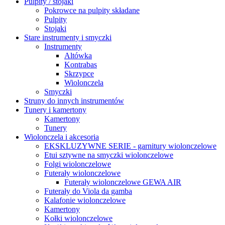
Pulpity / stojaki
Pokrowce na pulpity składane
Pulpity
Stojaki
Stare instrumenty i smyczki
Instrumenty
Altówka
Kontrabas
Skrzypce
Wiolonczela
Smyczki
Struny do innych instrumentów
Tunery i kamertony
Kamertony
Tunery
Wiolonczela i akcesoria
EKSKLUZYWNE SERIE - garnitury wiolonczelowe
Etui sztywne na smyczki wiolonczelowe
Folgi wiolonczelowe
Futerały wiolonczelowe
Futerały wiolonczelowe GEWA AIR
Futerały do Viola da gamba
Kalafonie wiolonczelowe
Kamertony
Kołki wiolonczelowe