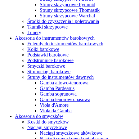
Struny skrzypcowe Pyramid
Struny skrzypcowe Thomastik
Struny skrzypcowe Warchal
Środki do czyszczenia i polerowania
Tłumiki skrzypcowe
Tunery
Akcesoria do instrumentów barokowych
Futerały do instrumentów barokowych
Kołki barokowe
Podstawki barokowe
Podstrunnice barokowe
Smyczki barokowe
Strunociągi barokowe
Struny do instrumentów dawnych
Gamba altowo-tenorowa
Gamba Pardessus
Gamba sopranowa
Gamba tenorowo-basowa
Viola d'Amore
Viola da Gamba
Akcesoria do smyczków
Kostki do smyczków
Naciągi smyczkowe
Naciągi smyczkowe altówkowe
Naciągi smyczkowe kontrabasowe