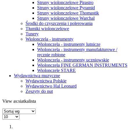
Struny wiolonczelowe Pirastro
Struny wiolonczelowe Pyramid
Struny wiolonczelowe Thomastik
Struny wiolonczelowe Warchal
Środki do czyszczenia i polerowania
Tłumiki wiolonczelowe
Tunery
Wiolonczela - instrumenty
Wiolonczela - instrumenty lutnicze
Wiolonczela - instrumenty manufakturowe /
ręcznie robione
Wiolonczela - instrumenty uczniowskie
Wiolonczela FINE GERMAN INSTRUMENTS
Wiolonczele STARE
Wydawnictwa muzyczne
Wydawnictwa Polskie
Wydawnictwo Hal Leonard
Zeszyty do nut
View as:
siatka
lista