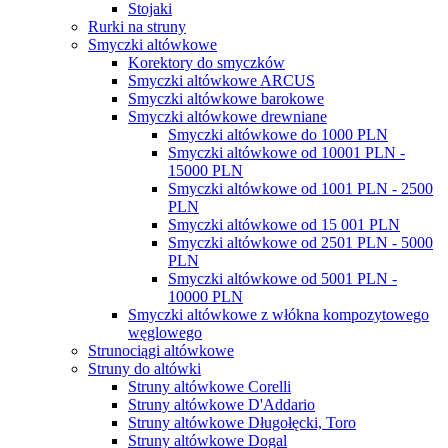
Stojaki
Rurki na struny
Smyczki altówkowe
Korektory do smyczków
Smyczki altówkowe ARCUS
Smyczki altówkowe barokowe
Smyczki altówkowe drewniane
Smyczki altówkowe do 1000 PLN
Smyczki altówkowe od 10001 PLN -
15000 PLN
Smyczki altówkowe od 1001 PLN - 2500
PLN
Smyczki altówkowe od 15 001 PLN
Smyczki altówkowe od 2501 PLN - 5000
PLN
Smyczki altówkowe od 5001 PLN -
10000 PLN
Smyczki altówkowe z włókna kompozytowego
węglowego
Strunociągi altówkowe
Struny do altówki
Struny altówkowe Corelli
Struny altówkowe D'Addario
Struny altówkowe Długołęcki, Toro
Struny altówkowe Dogal