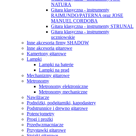
NATURA
Gitara klasyczna - instrumenty
RAIMUNDO/PATERNA oraz JOSE
MANUEL CORDOBA
Gitara klasyczna - instrumenty STRUNAL
Gitara klasyczna - instrumenty
uczniowskie
Inne akcesoria firmy SHADOW
Inne akcesoria gitarowe
Kamertony gitarowe
Lampki
Lampki na baterie
Lampki na prąd
Mechanizmy gitarowe
Metronomy
Metronomy elektroniczne
Metronomy mechaniczne
Nawilżacze
Podnóżki, podgitarniki, kapodastery
Podstrunnice i drewno gitarowe
Potencjometry
Progi i prożki
Przedwzmacniacze
Przystawki gitarowe
Stojaki gitarowe