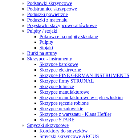
Podstawki skrzypcowe
Podstrunnice skrzypcowe
Poduszki powietrzne
Poduszki z materiału
Przystawki skrzypcowo-altówkowe
Pulpity / stojaki
Pokrowce na pulpity składane
Pulpity
Stojaki
Rurki na struny
Skrzypce - instrumenty
Skrzypce barokowe
Skrzypce elektryczne
Skrzypce FINE GERMAN INSTRUMENTS
Skrzypce firmy STRUNAL
Skrzypce lutnicze
Skrzypce manufakturowe
Skrzypce manufakturowe w stylu włoskim
Skrzypce ręcznie robione
Skrzypce uczniowskie
Skrzypce z warsztatu - Klaus Heffler
Skrzypce STARE
Smyczki skrzypcowe
Korektory do smyczków
Smyczki skrzypcowe ARCUS