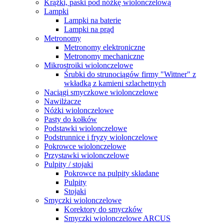
Krążki, paski pod nóżkę wiolonczelową
Lampki
Lampki na baterie
Lampki na prąd
Metronomy
Metronomy elektroniczne
Metronomy mechaniczne
Mikrostroiki wiolonczelowe
Śrubki do strunociągów firmy "Wittner" z
wkładką z kamieni szlachetnych
Naciągi smyczkowe wiolonczelowe
Nawilżacze
Nóżki wiolonczelowe
Pasty do kołków
Podstawki wiolonczelowe
Podstrunnice i fryzy wiolonczelowe
Pokrowce wiolonczelowe
Przystawki wiolonczelowe
Pulpity / stojaki
Pokrowce na pulpity składane
Pulpity
Stojaki
Smyczki wiolonczelowe
Korektory do smyczków
Smyczki wiolonczelowe ARCUS