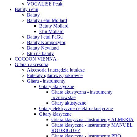
VOCALISE Peak
Batuty i etui
Batuty
Batuty i etui Mollard
Batuty Mollard
Etui Mollard
Batuty i etui PaGu
Batuty Kompozytor
Batuty Newland
Etui na batuty
COCOON VIENNA
Gitara i akcesoria
Akcesoria i narzędzia lutnicze
Futerały gitarowe, pokrowce
Gitara - instrumenty
Gitary akustyczne
Gitara akustyczna - instrumenty
uczniowskie
Gitary akustyczne
Gitary elektryczne i elektroakustyczne
Gitary klasyczne
Gitara klasyczna - instrumenty ALMERIA
Gitara klasyczna - instrumenty MANUEL
RODRIGUEZ
Gitara klasyczna - instrumenty PRO