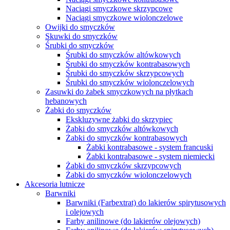
Naciągi smyczkowe skrzypcowe
Naciągi smyczkowe wiolonczelowe
Owijki do smyczków
Skuwki do smyczków
Śrubki do smyczków
Śrubki do smyczków altówkowych
Śrubki do smyczków kontrabasowych
Śrubki do smyczków skrzypcowych
Śrubki do smyczków wiolonczelowych
Zasuwki do żabek smyczkowych na płytkach
hebanowych
Żabki do smyczków
Ekskluzywne żabki do skrzypiec
Żabki do smyczków altówkowych
Żabki do smyczków kontrabasowych
Żabki kontrabasowe - system francuski
Żabki kontrabasowe - system niemiecki
Żabki do smyczków skrzypcowych
Żabki do smyczków wiolonczelowych
Akcesoria lutnicze
Barwniki
Barwniki (Farbextrat) do lakierów spirytusowych
i olejowych
Farby anilinowe (do lakierów olejowych)