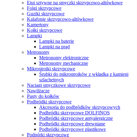
Etui sztywne na smyczki skrzypcowo-altówkowe
Folgi skrzypcowe
Guziki skrzypcowe
Kalafonie skrzypcowo-altówkowe
Kamertony
Kołki skrzypcowe
Lampki
Lampki na baterie
Lampki na prąd
Metronomy
Metronomy elektroniczne
Metronomy mechaniczne
Mikrostroiki skrzypcowe
Śrubki do mikrostroików z wkładką z kamieni
szlachetnych
Naciągi smyczkowe skrzypcowe
Nawilżacze
Pasty do kołków
Podbródki skrzypcowe
Akcesoria do podbródków skrzypcowych
Podbródki skrzypcowe DOLFINOS
Podbródki skrzypcowe antyalergiczne
Podbródki skrzypcowe drewniane
Podbródki skrzypcowe plastikowe
Podpórki skrzypcowe