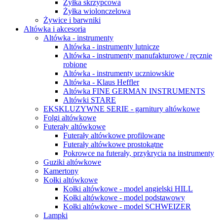
Żyłka skrzypcowa
Żyłka wiolonczelowa
Żywice i barwniki
Altówka i akcesoria
Altówka - instrumenty
Altówka - instrumenty lutnicze
Altówka - instrumenty manufakturowe / ręcznie
robione
Altówka - instrumenty uczniowskie
Altówka - Klaus Heffler
Altówka FINE GERMAN INSTRUMENTS
Altówki STARE
EKSKLUZYWNE SERIE - garnitury altówkowe
Folgi altówkowe
Futerały altówkowe
Futerały altówkowe profilowane
Futerały altówkowe prostokątne
Pokrowce na futerały, przykrycia na instrumenty
Guziki altówkowe
Kamertony
Kołki altówkowe
Kołki altówkowe - model angielski HILL
Kołki altówkowe - model podstawowy
Kołki altówkowe - model SCHWEIZER
Lampki