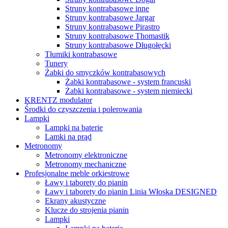
Struny kontrabasowe inne
Struny kontrabasowe Jargar
Struny kontrabasowe Pirastro
Struny kontrabasowe Thomastik
Struny kontrabasowe Długołęcki
Tłumiki kontrabasowe
Tunery
Żabki do smyczków kontrabasowych
Żabki kontrabasowe - system francuski
Żabki kontrabasowe - system niemiecki
KRENTZ modulator
Środki do czyszczenia i polerowania
Lampki
Lampki na baterie
Lamki na prąd
Metronomy
Metronomy elektroniczne
Metronomy mechaniczne
Profesjonalne meble orkiestrowe
Ławy i taborety do pianin
Ławy i taborety do pianin Linia Włoska DESIGNED
Ekrany akustyczne
Klucze do strojenia pianin
Lampki