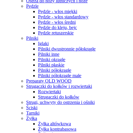
Ostrza do noży lutniczych i noże
Pędzle
Pędzle - włos miękki
Pędzle - włos standardowy
Pędzle - włos średni
Pędzle do kleju, bejc
Pędzle retuszerskie
Pilniki
Iglaki
Pilniki dwustronnie półokrągłe
Pilniki inne
Pilniki okrągłe
Pilniki płaskie
Pilniki półokrągłe
Pilniki półokrągłe małe
Preparaty OLD WOOD
Strugaczki do kołków i rozwiertaki
Rozwiertaki
Strugaczki do kołków
Strugi, uchwyty do ostrzenia i ośniki
Ściski
Tarniki
Żyłka
Żyłka altówkowa
Żyłka kontrabasowa