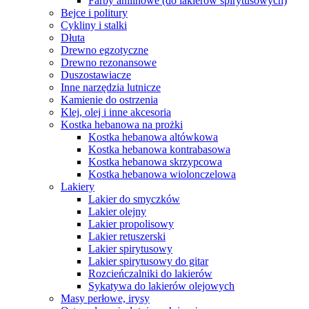
Farby anilinowe (do lakierów spirytusowych)
Bejce i politury
Cykliny i stalki
Dłuta
Drewno egzotyczne
Drewno rezonansowe
Duszostawiacze
Inne narzędzia lutnicze
Kamienie do ostrzenia
Klej, olej i inne akcesoria
Kostka hebanowa na prożki
Kostka hebanowa altówkowa
Kostka hebanowa kontrabasowa
Kostka hebanowa skrzypcowa
Kostka hebanowa wiolonczelowa
Lakiery
Lakier do smyczków
Lakier olejny
Lakier propolisowy
Lakier retuszerski
Lakier spirytusowy
Lakier spirytusowy do gitar
Rozcieńczalniki do lakierów
Sykatywa do lakierów olejowych
Masy perłowe, irysy