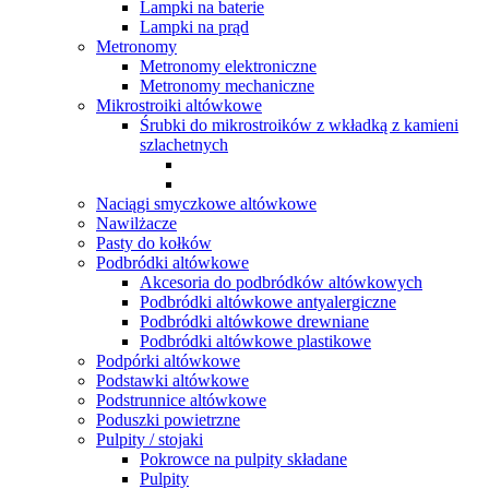
Lampki na baterie
Lampki na prąd
Metronomy
Metronomy elektroniczne
Metronomy mechaniczne
Mikrostroiki altówkowe
Śrubki do mikrostroików z wkładką z kamieni
szlachetnych
Naciągi smyczkowe altówkowe
Nawilżacze
Pasty do kołków
Podbródki altówkowe
Akcesoria do podbródków altówkowych
Podbródki altówkowe antyalergiczne
Podbródki altówkowe drewniane
Podbródki altówkowe plastikowe
Podpórki altówkowe
Podstawki altówkowe
Podstrunnice altówkowe
Poduszki powietrzne
Pulpity / stojaki
Pokrowce na pulpity składane
Pulpity