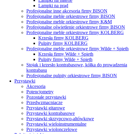
Lampki na baterie
Lampki na prąd
Profesjonalne inne akcesoria firmy BISON
Profesjonalne meble orkiestrowe firmy BISON
Profesjonalne meble orkiestrowe firmy K&M
Profesjonalne oświetlenie orkiestrowe firmy BISON
Profesjonalne meble orkiestrowe firmy KOLBERG
Krzesła firmy KOLBERG
Pulpity firmy KOLBERG
Profesjonalne meble orkiestrowe firmy Wilde + Spieth
Krzesła firmy Wilde + Spieth
Pulpity firmy Wilde + Spieth
Stojak i krzesło kontrabasowe, kółka do prowadzenia
kontrabasu
Profesjonalne pulpity orkiestrowe firmy BISON
Przystawki
Akcesoria
Potencjometry
Pozostałe przystawki
Przedwzmacniacze
Przystawki gitarowe
Przystawki kontrabasowe
Przystawki skrzypcowo-altówkowe
Przystawki wieloinstrumentalne
Przystawki wiolonczelowe