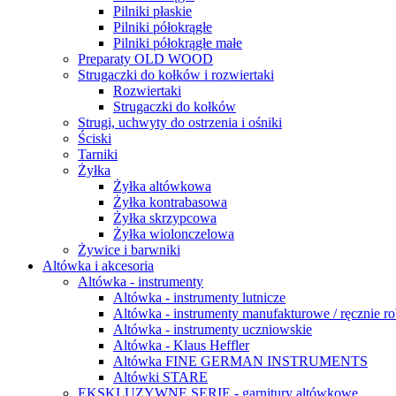
Pilniki płaskie
Pilniki półokrągłe
Pilniki półokrągłe małe
Preparaty OLD WOOD
Strugaczki do kołków i rozwiertaki
Rozwiertaki
Strugaczki do kołków
Strugi, uchwyty do ostrzenia i ośniki
Ściski
Tarniki
Żyłka
Żyłka altówkowa
Żyłka kontrabasowa
Żyłka skrzypcowa
Żyłka wiolonczelowa
Żywice i barwniki
Altówka i akcesoria
Altówka - instrumenty
Altówka - instrumenty lutnicze
Altówka - instrumenty manufakturowe / ręcznie r
Altówka - instrumenty uczniowskie
Altówka - Klaus Heffler
Altówka FINE GERMAN INSTRUMENTS
Altówki STARE
EKSKLUZYWNE SERIE - garnitury altówkowe