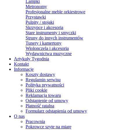
Lampki
Metronomy
Profesjonalne meble orkiestrowe
Przystawki
Pulpity / stojaki
Skrzypce i akcesoria
Stare instrumenty i smyczki
Struny do innych instrumentów
Tunery i kamertony
Wiolonczela i akcesoria
Wydawnictwa muzyczne
Artykuły Tygodnia
Kontakt
Informacje
Koszty dostawy
Regulamin serwisu
Polityka prywatności
Pliki cookie
Reklamacja towaru
Odstąpienie od umowy
Płatność ratalna
Formularz odstąpienia od umowy
O nas
Pracownia
Pokrowce szyte na miarę