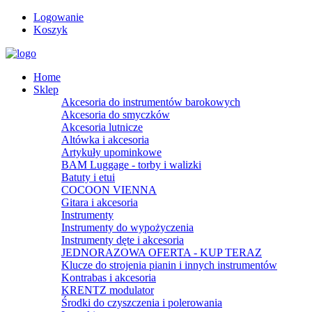
Logowanie
Koszyk
Home
Sklep
Akcesoria do instrumentów barokowych
Akcesoria do smyczków
Akcesoria lutnicze
Altówka i akcesoria
Artykuły upominkowe
BAM Luggage - torby i walizki
Batuty i etui
COCOON VIENNA
Gitara i akcesoria
Instrumenty
Instrumenty do wypożyczenia
Instrumenty dęte i akcesoria
JEDNORAZOWA OFERTA - KUP TERAZ
Klucze do strojenia pianin i innych instrumentów
Kontrabas i akcesoria
KRENTZ modulator
Środki do czyszczenia i polerowania