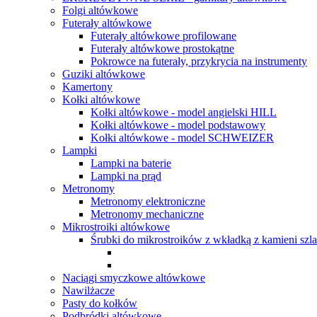
Folgi altówkowe
Futerały altówkowe
Futerały altówkowe profilowane
Futerały altówkowe prostokątne
Pokrowce na futerały, przykrycia na instrumenty
Guziki altówkowe
Kamertony
Kołki altówkowe
Kołki altówkowe - model angielski HILL
Kołki altówkowe - model podstawowy
Kołki altówkowe - model SCHWEIZER
Lampki
Lampki na baterie
Lampki na prąd
Metronomy
Metronomy elektroniczne
Metronomy mechaniczne
Mikrostroiki altówkowe
Śrubki do mikrostroików z wkładką z kamieni szl
Naciągi smyczkowe altówkowe
Nawilżacze
Pasty do kołków
Podbródki altówkowe