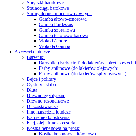
Smyczki barokowe
Strunociągi barokowe
Struny do instrumentów dawnych
Gamba altowo-tenorowa
Gamba Pardessus
Gamba sopranowa
Gamba tenorowo-basowa
Viola d'Amore
Viola da Gamba
Akcesoria lutnicze
Barwniki
Barwniki (Farbextrat) do lakierów spirytusowych 
Farby anilinowe (do lakierów olejowych)
Farby anilinowe (do lakierów spirytusowych)
Bejce i politury
Cykliny i stalki
Dłuta
Drewno egzotyczne
Drewno rezonansowe
Duszostawiacze
Inne narzędzia lutnicze
Kamienie do ostrzenia
Klej, olej i inne akcesoria
Kostka hebanowa na prożki
Kostka hebanowa altówkowa