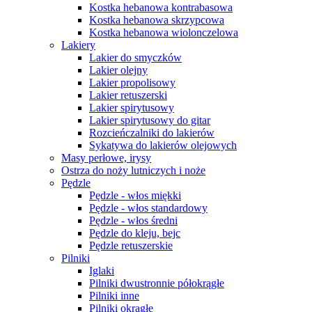
Kostka hebanowa kontrabasowa
Kostka hebanowa skrzypcowa
Kostka hebanowa wiolonczelowa
Lakiery
Lakier do smyczków
Lakier olejny
Lakier propolisowy
Lakier retuszerski
Lakier spirytusowy
Lakier spirytusowy do gitar
Rozcieńczalniki do lakierów
Sykatywa do lakierów olejowych
Masy perłowe, irysy
Ostrza do noży lutniczych i noże
Pędzle
Pędzle - włos miękki
Pędzle - włos standardowy
Pędzle - włos średni
Pędzle do kleju, bejc
Pędzle retuszerskie
Pilniki
Iglaki
Pilniki dwustronnie półokrągłe
Pilniki inne
Pilniki okrągłe