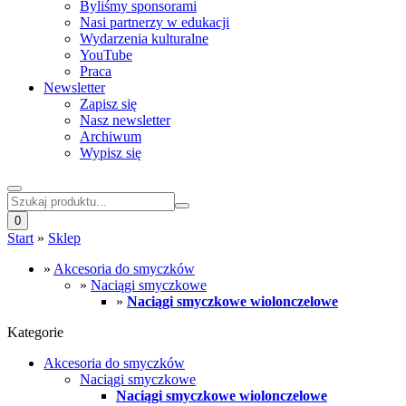
Byliśmy sponsorami
Nasi partnerzy w edukacji
Wydarzenia kulturalne
YouTube
Praca
Newsletter
Zapisz się
Nasz newsletter
Archiwum
Wypisz się
0
Start
»
Sklep
»
Akcesoria do smyczków
»
Naciągi smyczkowe
»
Naciągi smyczkowe wiolonczelowe
Kategorie
Akcesoria do smyczków
Naciągi smyczkowe
Naciągi smyczkowe wiolonczelowe