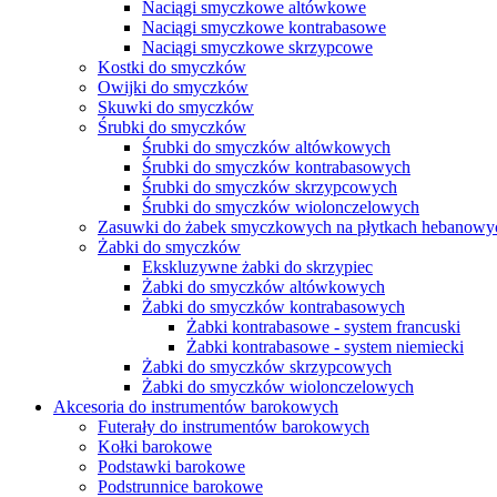
Naciągi smyczkowe altówkowe
Naciągi smyczkowe kontrabasowe
Naciągi smyczkowe skrzypcowe
Kostki do smyczków
Owijki do smyczków
Skuwki do smyczków
Śrubki do smyczków
Śrubki do smyczków altówkowych
Śrubki do smyczków kontrabasowych
Śrubki do smyczków skrzypcowych
Śrubki do smyczków wiolonczelowych
Zasuwki do żabek smyczkowych na płytkach hebanowy
Żabki do smyczków
Ekskluzywne żabki do skrzypiec
Żabki do smyczków altówkowych
Żabki do smyczków kontrabasowych
Żabki kontrabasowe - system francuski
Żabki kontrabasowe - system niemiecki
Żabki do smyczków skrzypcowych
Żabki do smyczków wiolonczelowych
Akcesoria do instrumentów barokowych
Futerały do instrumentów barokowych
Kołki barokowe
Podstawki barokowe
Podstrunnice barokowe