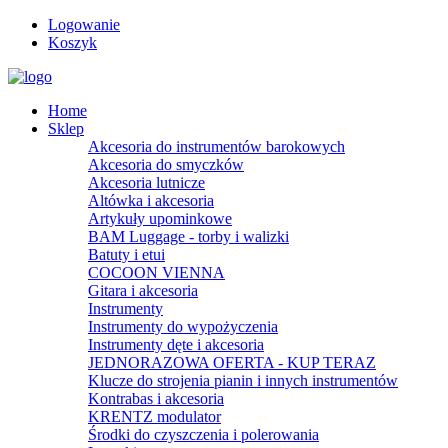
Logowanie
Koszyk
Home
Sklep
Akcesoria do instrumentów barokowych
Akcesoria do smyczków
Akcesoria lutnicze
Altówka i akcesoria
Artykuły upominkowe
BAM Luggage - torby i walizki
Batuty i etui
COCOON VIENNA
Gitara i akcesoria
Instrumenty
Instrumenty do wypożyczenia
Instrumenty dęte i akcesoria
JEDNORAZOWA OFERTA - KUP TERAZ
Klucze do strojenia pianin i innych instrumentów
Kontrabas i akcesoria
KRENTZ modulator
Środki do czyszczenia i polerowania