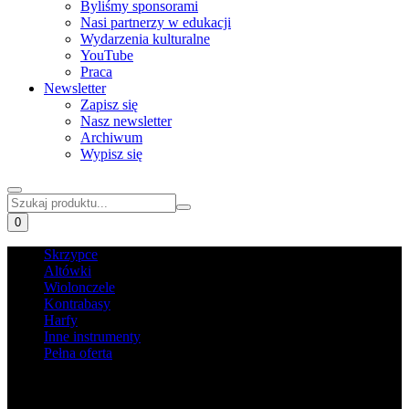
Byliśmy sponsorami
Nasi partnerzy w edukacji
Wydarzenia kulturalne
YouTube
Praca
Newsletter
Zapisz się
Nasz newsletter
Archiwum
Wypisz się
0
Skrzypce
Altówki
Wiolonczele
Kontrabasy
Harfy
Inne instrumenty
Pełna oferta