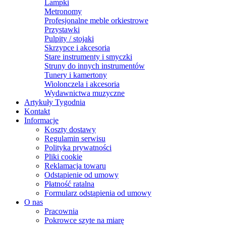
Lampki
Metronomy
Profesjonalne meble orkiestrowe
Przystawki
Pulpity / stojaki
Skrzypce i akcesoria
Stare instrumenty i smyczki
Struny do innych instrumentów
Tunery i kamertony
Wiolonczela i akcesoria
Wydawnictwa muzyczne
Artykuły Tygodnia
Kontakt
Informacje
Koszty dostawy
Regulamin serwisu
Polityka prywatności
Pliki cookie
Reklamacja towaru
Odstąpienie od umowy
Płatność ratalna
Formularz odstąpienia od umowy
O nas
Pracownia
Pokrowce szyte na miarę