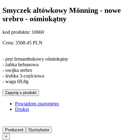
Smyczek altówkowy Mönning - nowe
srebro - ośmiokątny
kod produktu:
10660
Cena:
3568.45
PLN
- pręt fernambukowy ośmiokątny
- żabka hebanowa
- owijka srebro
- śrubka 3-częściowa
- waga 69,8g
Zapytaj o produkt
Powiadom znajomego
Drukuj
Producent
Dystrybutor
×